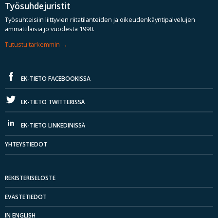
Työsuhdejuristit
Työsuhteisiin liittyvien riitatilanteiden ja oikeudenkäyntipalvelujen
ammattilaisia jo vuodesta 1990.
Tutustu tarkemmin
EK-TIETO FACEBOOKISSA
EK-TIETO TWITTERISSÄ
EK-TIETO LINKEDINISSÄ
YHTEYSTIEDOT
REKISTERISELOSTE
EVÄSTETIEDOT
IN ENGLISH