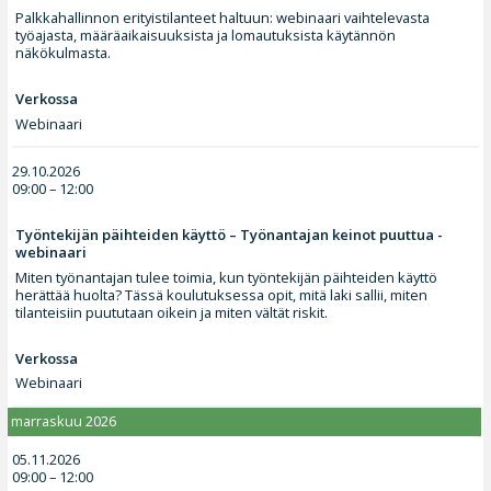
Palkkahallinnon erityistilanteet haltuun: webinaari vaihtelevasta
työajasta, määräaikaisuuksista ja lomautuksista käytännön
näkökulmasta.
Verkossa
Webinaari
29.10.2026
09:00 – 12:00
Työntekijän päihteiden käyttö – Työnantajan keinot puuttua -
webinaari
Miten työnantajan tulee toimia, kun työntekijän päihteiden käyttö
herättää huolta? Tässä koulutuksessa opit, mitä laki sallii, miten
tilanteisiin puututaan oikein ja miten vältät riskit.
Verkossa
Webinaari
marraskuu 2026
05.11.2026
09:00 – 12:00