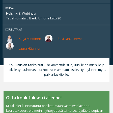
PAIKKA
Helsinki & Webinaari
Tapahtumatalo Bank, Unioninkatu 20
KOULUTTAJAT
Katja Miettinen
Suvi Lahti-Leeve
Laura Häyrinen
Koulutus on tarkoitettu:
hr-ammattilaisille, uusille esimiehille ja
kaikille työsuhdeasioita hoitaville ammattilaisille. Hyödyllinen myös
palkanlaskijoille.
Osta koulutuksen tallenne!
Mikäli olet kiinnostunut osallistumaan vastaavanlaiseen
koulutukseen, ole meihin yhteydessä tai katso, löydätkö sopivan