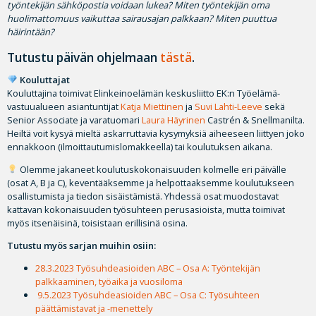
työntekijän sähköpostia voidaan lukea? M
iten työntekijän oma
huolimattomuus vaikuttaa sairausajan palkkaan? M
iten puuttua
häirintään?
Tutustu päivän ohjelmaan
tästä
.
Kouluttajat
Kouluttajina toimivat Elinkeinoelämän keskusliitto EK:n Työelämä-
vastuualueen asiantuntijat
Katja Miettinen
ja
Suvi Lahti-Leeve
sekä
Senior Associate ja varatuomari
Laura Häyrinen
Castrén & Snellmanilta.
Heiltä voit kysyä mieltä askarruttavia kysymyksiä aiheeseen liittyen joko
ennakkoon (ilmoittautumislomakkeella) tai koulutuksen aikana.
Olemme jakaneet koulutuskokonaisuuden kolmelle eri päivälle
(osat A, B ja C), keventääksemme ja helpottaaksemme koulutukseen
osallistumista ja tiedon sisäistämistä. Yhdessä osat muodostavat
kattavan kokonaisuuden työsuhteen perusasioista, mutta toimivat
myös itsenäisinä, toisistaan erillisinä osina.
Tutustu myös sarjan muihin osiin:
28.3.2023 Työsuhdeasioiden ABC – Osa A: Työntekijän
palkkaaminen, työaika ja vuosiloma
9.5.2023 Työsuhdeasioiden ABC – Osa C: Työsuhteen
päättämistavat ja -menettely