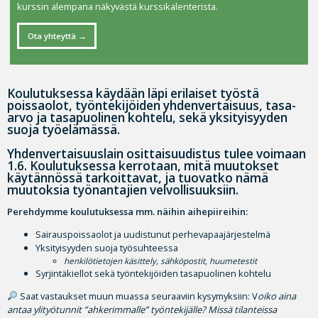
kurssin alempana näkyvästä kurssikalenterista.
Ota yhteyttä
Koulutuksessa käydään läpi erilaiset työstä
poissaolot, työntekijöiden yhdenvertaisuus, tasa-
arvo ja tasapuolinen kohtelu, sekä yksityisyyden
suoja työelämässä.
Yhdenvertaisuuslain osittaisuudistus tulee voimaan
1.6. Koulutuksessa kerrotaan, mitä muutokset
käytännössä tarkoittavat, ja tuovatko nämä
muutoksia työnantajien velvollisuuksiin.
Perehdymme koulutuksessa mm. näihin aihepiireihin:
Sairauspoissaolot ja uudistunut perhevapaajärjestelmä
Yksityisyyden suoja työsuhteessa
henkilötietojen käsittely, sähköpostit, huumetestit
Syrjintäkiellot sekä työntekijöiden tasapuolinen kohtelu
Saat vastaukset muun muassa seuraaviin kysymyksiin: V
oiko aina
antaa ylityötunnit ”ahkerimmalle” työntekijälle? M
issä tilanteissa