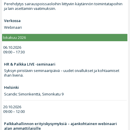
Perehdytys sairauspoissaoloihin liittyviin käytännön toimintatapoihin
ja lain asettamiin vaatimuksiin.
Verkossa
Webinaari
lokakuu 2026
06.10.2026
09:00 – 17:30
HR & Palkka LIVE -seminaari
Syksyn piristävin seminaaripäivä – uudet oivallukset ja kohtaamiset
ihan livenä.
Helsinki
Scandic Simonkenttä, Simonkatu 9
20.10.2026
09:00 – 12:00
Palkkahallinnon erityiskysymyksiä – ajankohtainen webinaari
alan ammattilaisille