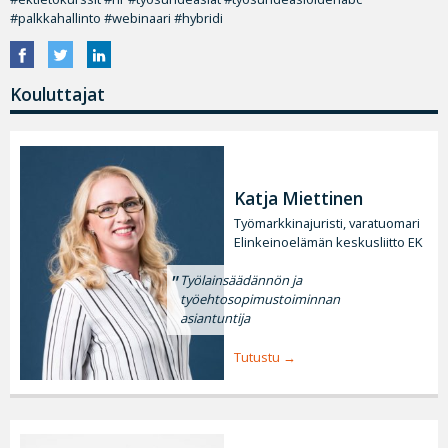
#palkkahallinto #webinaari #hybridi
Kouluttajat
Katja Miettinen
Työmarkkinajuristi, varatuomari
Elinkeinoelämän keskusliitto EK
Työlainsäädännön ja
työehtosopimustoiminnan
asiantuntija
Tutustu