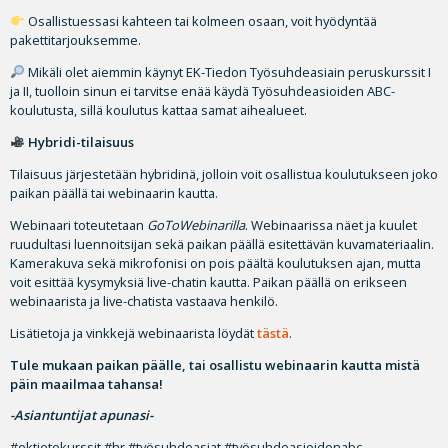
Osallistuessasi kahteen tai kolmeen osaan, voit hyödyntää
pakettitarjouksemme.
Mikäli olet aiemmin käynyt EK-Tiedon Työsuhdeasiain peruskurssit I
ja II, tuolloin sinun ei tarvitse enää käydä Työsuhdeasioiden ABC-
koulutusta, sillä koulutus kattaa samat aihealueet.
Hybridi-tilaisuus
Tilaisuus järjestetään hybridinä, jolloin voit osallistua koulutukseen joko
paikan päällä tai webinaarin kautta.
Webinaari toteutetaan
GoToWebinarilla
. Webinaarissa näet ja kuulet
ruudultasi luennoitsijan sekä paikan päällä esitettävän kuvamateriaalin.
Kamerakuva sekä mikrofonisi on pois päältä koulutuksen ajan, mutta
voit esittää kysymyksiä live-chatin kautta. Paikan päällä on erikseen
webinaarista ja live-chatista vastaava henkilö.
Lisätietoja ja vinkkejä webinaarista löydät
tästä
.
Tule mukaan paikan päälle, tai osallistu webinaarin kautta mistä
päin maailmaa tahansa!
-Asiantuntijat apunasi-
#ektietokurssit #hr #työsuhdeasiat #työsuhdeasioidenabc