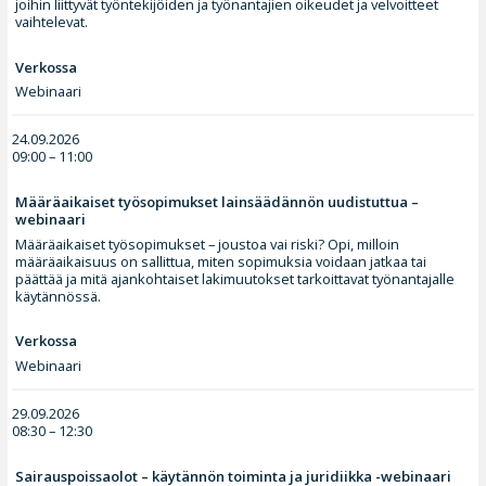
joihin liittyvät työntekijöiden ja työnantajien oikeudet ja velvoitteet
vaihtelevat.
Verkossa
Webinaari
24.09.2026
09:00 – 11:00
Määräaikaiset työsopimukset lainsäädännön uudistuttua –
webinaari
Määräaikaiset työsopimukset – joustoa vai riski? Opi, milloin
määräaikaisuus on sallittua, miten sopimuksia voidaan jatkaa tai
päättää ja mitä ajankohtaiset lakimuutokset tarkoittavat työnantajalle
käytännössä.
Verkossa
Webinaari
29.09.2026
08:30 – 12:30
Sairauspoissaolot – käytännön toiminta ja juridiikka -webinaari