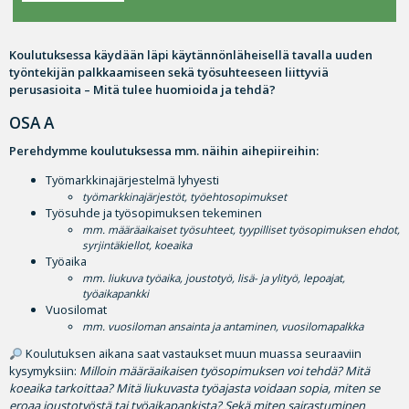
Koulutuksessa käydään läpi käytännönläheisellä tavalla uuden
työntekijän palkkaamiseen sekä työsuhteeseen liittyviä
perusasioita – Mitä tulee huomioida ja tehdä?
OSA A
Perehdymme koulutuksessa mm. näihin aihepiireihin:
Työmarkkinajärjestelmä lyhyesti
työmarkkinajärjestöt, työehtosopimukset
Työsuhde ja työsopimuksen tekeminen
mm. määräaikaiset työsuhteet, tyypilliset työsopimuksen ehdot,
syrjintäkiellot, koeaika
Työaika
mm. liukuva työaika, joustotyö, lisä- ja ylityö, lepoajat,
työaikapankki
Vuosilomat
mm. vuosiloman ansainta ja antaminen, vuosilomapalkka
Koulutuksen aikana saat vastaukset muun muassa seuraaviin
kysymyksiin:
Milloin määräaikaisen työsopimuksen voi tehdä? Mitä
koeaika tarkoittaa? M
itä liukuvasta työajasta voidaan sopia, miten se
eroaa joustotyöstä tai työaikapankista? Sekä m
iten sairastuminen