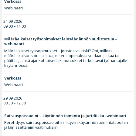
Verkossa
Webinaari
24.09.2026
09:00 – 11:00
Määräaikaiset työsopimukset lainsäädännön uudistuttua –
webinaari
Määräaikaiset työsopimukset – joustoa vai riski? Opi, milloin
määräaikaisuus on sallittua, miten sopimuksia voidaan jatkaa tai
päättää ja mitä ajankohtaiset lakimuutokset tarkoittavat työnantajalle
käytännössä.
Verkossa
Webinaari
29.09.2026
08:30 – 12:30
Sairauspoissaolot – käytännön toiminta ja juridiikka -webinaari
Perehdytys sairauspoissaoloihin liittyviin käytännön toimintatapoihin
ja lain asettamiin vaatimuksiin.