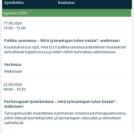
Ajankohta
Koulutus
syyskuu 2026
17.09.2026
13:00 – 15:00
Palkka-avoimuus – Mitä työnantajan tulee tietää? -webinaari
Koulutuksessa opit, mitä EU:n palkka-avoimuusdirektiivin muutokset
tarkoittavat käytännössä ja miten niihin kannattaa valmistautua.
Verkossa
Webinaari
22.09.2026
09:00 – 10:30
Perhevapaat työelämässä – mitä työnantajan tulee tietää? -
webinaari
Työsopimuslaki määrittelee kymmenen erilaista perhevapaamuotoa,
joihin liittyvät työntekijöiden ja työnantajien oikeudet ja velvoitteet
vaihtelevat.