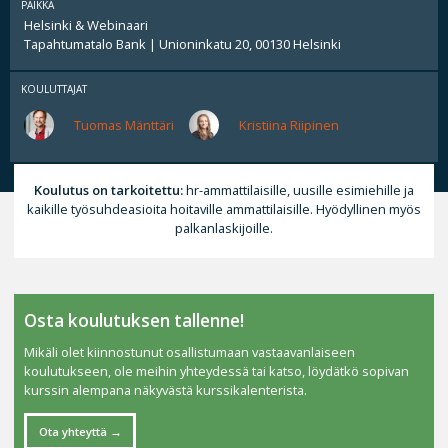
PAIKKA
Helsinki & Webinaari
Tapahtumatalo Bank | Unioninkatu 20, 00130 Helsinki
KOULUTTAJAT
Tuomas Mänttäri
Kristiina Riipinen
Koulutus on tarkoitettu:
hr-ammattilaisille, uusille esimiehille ja
kaikille työsuhdeasioita hoitaville ammattilaisille. Hyödyllinen myös
palkanlaskijoille.
Osta koulutuksen tallenne!
Mikäli olet kiinnostunut osallistumaan vastaavanlaiseen
koulutukseen, ole meihin yhteydessä tai katso, löydätkö sopivan
kurssin alempana näkyvästä kurssikalenterista.
Ota yhteyttä