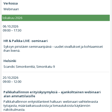
Verkossa
Webinaari
lokakuu 2026
06.10.2026
09:00 – 17:30
HR & Palkka LIVE -seminaari
Syksyn piristävin seminaaripäivä – uudet oivallukset ja kohtaamiset
ihan livenä.
Helsinki
Scandic Simonkenttä, Simonkatu 9
20.10.2026
09:00 – 12:00
Palkkahallinnon erityiskysymyksiä – ajankohtainen webinaari
alan ammattilaisille
Palkkahallinnon erityistilanteet haltuun: webinaari vaihtelevasta
työajasta, määräaikaisuuksista ja lomautuksista käytännön
näkökulmasta.