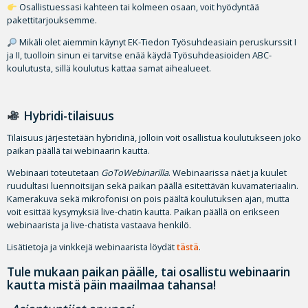
Osallistuessasi kahteen tai kolmeen osaan, voit hyödyntää
pakettitarjouksemme.
Mikäli olet aiemmin käynyt EK-Tiedon Työsuhdeasiain peruskurssit I
ja II, tuolloin sinun ei tarvitse enää käydä Työsuhdeasioiden ABC-
koulutusta, sillä koulutus kattaa samat aihealueet.
Hybridi-tilaisuus
Tilaisuus järjestetään hybridinä, jolloin voit osallistua koulutukseen joko
paikan päällä tai webinaarin kautta.
Webinaari toteutetaan
GoToWebinarilla
. Webinaarissa näet ja kuulet
ruudultasi luennoitsijan sekä paikan päällä esitettävän kuvamateriaalin.
Kamerakuva sekä mikrofonisi on pois päältä koulutuksen ajan, mutta
voit esittää kysymyksiä live-chatin kautta. Paikan päällä on erikseen
webinaarista ja live-chatista vastaava henkilö.
Lisätietoja ja vinkkejä webinaarista löydät
tästä
.
Tule mukaan paikan päälle, tai osallistu webinaarin
kautta mistä päin maailmaa tahansa!