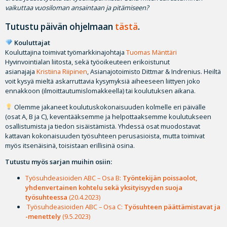
vaikuttaa vuosiloman ansaintaan ja pitämiseen?
Tutustu päivän ohjelmaan
tästä
.
Kouluttajat
Kouluttajina toimivat työmarkkinajohtaja
Tuomas Mänttäri
Hyvinvointialan liitosta, sekä työoikeuteen erikoistunut
asianajaja
Kristiina Riipinen
, Asianajotoimisto Dittmar & Indrenius. Heiltä
voit kysyä mieltä askarruttavia kysymyksiä aiheeseen liittyen joko
ennakkoon (ilmoittautumislomakkeella) tai koulutuksen aikana.
Olemme jakaneet koulutuskokonaisuuden kolmelle eri päivälle
(osat A, B ja C), keventääksemme ja helpottaaksemme koulutukseen
osallistumista ja tiedon sisäistämistä. Yhdessä osat muodostavat
kattavan kokonaisuuden työsuhteen perusasioista, mutta toimivat
myös itsenäisinä, toisistaan erillisinä osina.
Tutustu myös sarjan muihin osiin:
Työsuhdeasioiden ABC – Osa B:
Työntekijän poissaolot,
yhdenvertainen kohtelu sekä yksityisyyden suoja
työsuhteessa
(
20.4.2023)
Työsuhdeasioiden ABC – Osa C:
Työsuhteen päättämistavat ja
-menettely
(9.5.2023)