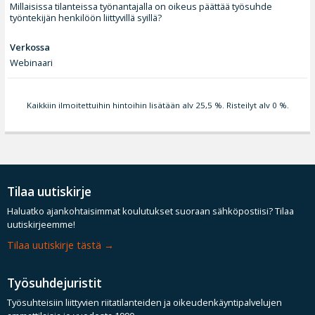
Millaisissa tilanteissa työnantajalla on oikeus päättää työsuhde
työntekijän henkilöön liittyvillä syillä?
Verkossa
Webinaari
Kaikkiin ilmoitettuihin hintoihin lisätään alv 25,5 %. Risteilyt alv 0 %.
Tilaa uutiskirje
Haluatko ajankohtaisimmat koulutukset suoraan sähköpostiisi? Tilaa
uutiskirjeemme!
Tilaa uutiskirje tästä
Työsuhdejuristit
Työsuhteisiin liittyvien riitatilanteiden ja oikeudenkäyntipalvelujen