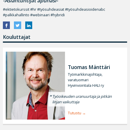
-Asiantuntijat apunasi-
#ektietokurssit #hr #työsuhdeasiat #työsuhdeasioidenabc
#palkkahallinto #webinaari #hybridi
Kouluttajat
Tuomas Mänttäri
Työmarkkinajohtaja,
varatuomari
Hyvinvointiala HALI ry
Työoikeuden uranuurtaja ja pitkän
linjan vaikuttaja
Tutustu