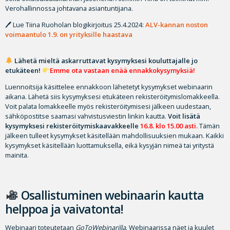
Verohallinnossa johtavana asiantuntijana.
🖊 Lue Tiina Ruoholan blogikirjoitus 25.4.2024:
ALV-kannan noston
voimaantulo 1.9. on yrityksille haastava
Lähetä mieltä askarruttavat kysymyksesi kouluttajalle jo
etukäteen!
Emme ota vastaan enää ennakkokysymyksiä!
Luennoitsija käsittelee ennakkoon lähetetyt kysymykset webinaarin
aikana. Lähetä siis kysymyksesi etukäteen rekisteröitymislomakkeella.
Voit palata lomakkeelle myös rekisteröitymisesi jälkeen uudestaan,
sähköpostitse saamasi vahvistusviestin linkin kautta.
Voit lisätä
kysymyksesi rekisteröitymiskaavakkeelle
16.8. klo 15.00 asti.
Tämän
jälkeen tulleet kysymykset käsitellään mahdollisuuksien mukaan. Kaikki
kysymykset käsitellään luottamuksella, eikä kysyjän nimeä tai yritystä
mainita.
Osallistuminen webinaarin kautta
helppoa ja vaivatonta!
Webinaari toteutetaan
GoToWebinarilla
. Webinaarissa näet ja kuulet