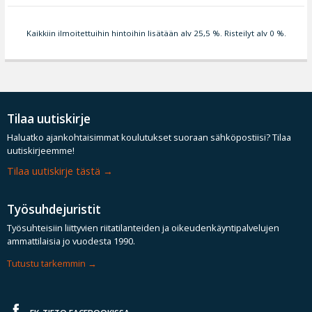
Kaikkiin ilmoitettuihin hintoihin lisätään alv 25,5 %. Risteilyt alv 0 %.
Tilaa uutiskirje
Haluatko ajankohtaisimmat koulutukset suoraan sähköpostiisi? Tilaa
uutiskirjeemme!
Tilaa uutiskirje tästä
Työsuhdejuristit
Työsuhteisiin liittyvien riitatilanteiden ja oikeudenkäyntipalvelujen
ammattilaisia jo vuodesta 1990.
Tutustu tarkemmin