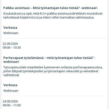
Palkka-avoimuus – Mitä työnantajan tulee tietää? -webinaari
Koulutuksessa opit, mitä EU:n palkka-avoimuusdirektiivin muutokset
tarkoittavat käytännössä ja miten niihin kannattaa valmistautua.
Verkossa
Webinaari
22.09.2026
09:00 – 10:30
Perhevapaat työelämässä – mitä työnantajan tulee tietää? -
webinaari
Työsopimuslaki määrittelee kymmenen erilaista perhevapaamuotoa,
joihin liittyvät työntekijöiden ja työnantajien oikeudet ja velvoitteet
vaihtelevat.
Verkossa
Webinaari
24.09.2026
09:00 – 11:00