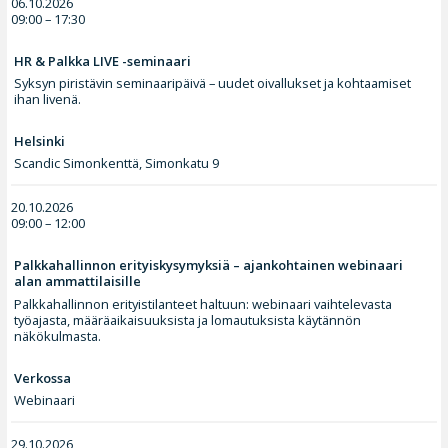
06.10.2026
09:00 – 17:30
HR & Palkka LIVE -seminaari
Syksyn piristävin seminaaripäivä – uudet oivallukset ja kohtaamiset
ihan livenä.
Helsinki
Scandic Simonkenttä, Simonkatu 9
20.10.2026
09:00 – 12:00
Palkkahallinnon erityiskysymyksiä – ajankohtainen webinaari
alan ammattilaisille
Palkkahallinnon erityistilanteet haltuun: webinaari vaihtelevasta
työajasta, määräaikaisuuksista ja lomautuksista käytännön
näkökulmasta.
Verkossa
Webinaari
29.10.2026