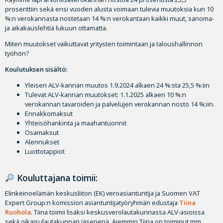
prosenttiin sekä ensi vuoden alusta voimaan tulevia muutoksia kun 10
%:n verokannasta nostetaan 14 %:n verokantaan kaikki muut, sanoma-
ja aikakauslehtiä lukuun ottamatta.
Miten muutokset vaikuttavat yritysten toimintaan ja taloushallinnon
työhön?
Koulutuksen sisältö:
Yleisen ALV-kannan muutos 1.9.2024 alkaen 24 %:sta 25,5 %:iin
Tulevat ALV-kannan muutokset: 1.1.2025 alkaen 10 %:n
verokannan tavaroiden ja palvelujen verokannan nosto 14 %:iin.
Ennakkomaksut
Yhteisöhankinta ja maahantuonnit
Osamaksut
Alennukset
Luottotappiot
Kouluttajana toimii:
Elinkeinoelämän keskusliiton (EK) veroasiantuntija ja Suomen VAT
Expert Group:n komission asiantuntijatyöryhmän edustaja
Tiina
Ruohola
. Tiina toimii lisäksi keskusverolautakunnassa ALV-asioissa
sekä oikaisulautakunnan jäsenenä. Aiemmin Tiina on toiminut mm.