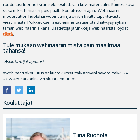
ruudultasi luennoitsijan sekä esitettävän kuvamateriaalin. Kamerakuva
sekä mikrofonisi on pois päältä koulutuksen ajan. Webinaarin
moderaattori huolehtii webinaarin ja chatin kautta tapahtuvasta
viestinnästä. Poikkeuksellisesti emme vastaanota chat-kysymyksiä
tämän webinaarin aikana. Lisätietoja ja vinkkejä webinaarista löydät
tästä
.
Tule mukaan webinaariin mistä päin maailmaa
tahansa!
-Asiantuntijat apunasi-
#webinaari #koulutus #ektietokurssit #alv #arvonlisävero #alv2024
#alv2025 #arvonlisäverokannanmuutos
Kouluttajat
Tiina Ruohola