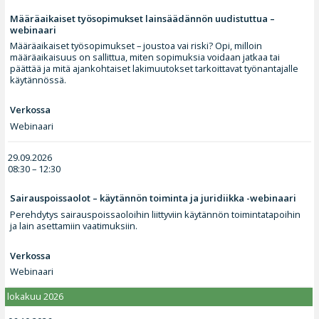
Määräaikaiset työsopimukset lainsäädännön uudistuttua –
webinaari
Määräaikaiset työsopimukset – joustoa vai riski? Opi, milloin
määräaikaisuus on sallittua, miten sopimuksia voidaan jatkaa tai
päättää ja mitä ajankohtaiset lakimuutokset tarkoittavat työnantajalle
käytännössä.
Verkossa
Webinaari
29.09.2026
08:30 – 12:30
Sairauspoissaolot – käytännön toiminta ja juridiikka -webinaari
Perehdytys sairauspoissaoloihin liittyviin käytännön toimintatapoihin
ja lain asettamiin vaatimuksiin.
Verkossa
Webinaari
lokakuu 2026