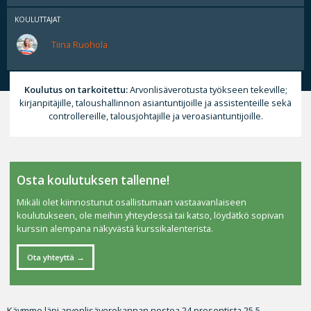
KOULUTTAJAT
Tiina Ruohola
Koulutus on tarkoitettu:
Arvonlisäverotusta työkseen tekeville;
kirjanpitäjille, taloushallinnon asiantuntijoille ja assistenteille sekä
controllereille, talousjohtajille ja veroasiantuntijoille.
Osta koulutuksen tallenne!
Mikäli olet kiinnostunut osallistumaan vastaavanlaiseen
koulutukseen, ole meihin yhteydessä tai katso, löydätkö sopivan
kurssin alempana näkyvästä kurssikalenterista.
Ota yhteyttä
Käymme läpi arvonlisäverokannan nostoa 24 prosentista 25,5