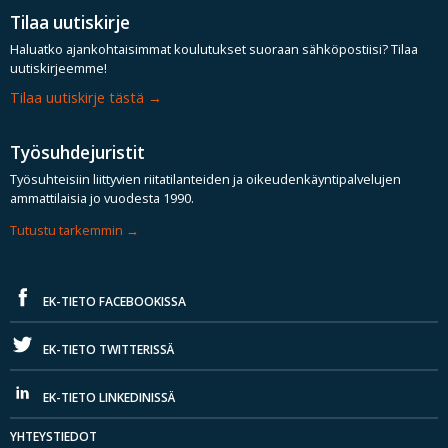
Tilaa uutiskirje
Haluatko ajankohtaisimmat koulutukset suoraan sähköpostiisi? Tilaa
uutiskirjeemme!
Tilaa uutiskirje tästä
Työsuhdejuristit
Työsuhteisiin liittyvien riitatilanteiden ja oikeudenkäyntipalvelujen
ammattilaisia jo vuodesta 1990.
Tutustu tarkemmin
EK-TIETO FACEBOOKISSA
EK-TIETO TWITTERISSÄ
EK-TIETO LINKEDINISSÄ
YHTEYSTIEDOT