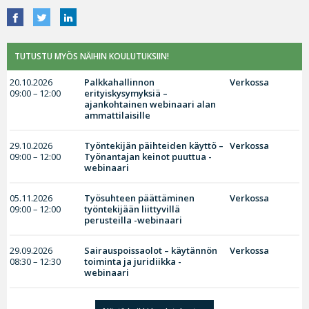
TUTUSTU MYÖS NÄIHIN KOULUTUKSIIN!
20.10.2026
Palkkahallinnon
Verkossa
09:00 – 12:00
erityiskysymyksiä –
ajankohtainen webinaari alan
ammattilaisille
29.10.2026
Työntekijän päihteiden käyttö –
Verkossa
09:00 – 12:00
Työnantajan keinot puuttua -
webinaari
05.11.2026
Työsuhteen päättäminen
Verkossa
09:00 – 12:00
työntekijään liittyvillä
perusteilla -webinaari
29.09.2026
Sairauspoissaolot – käytännön
Verkossa
08:30 – 12:30
toiminta ja juridiikka -
webinaari