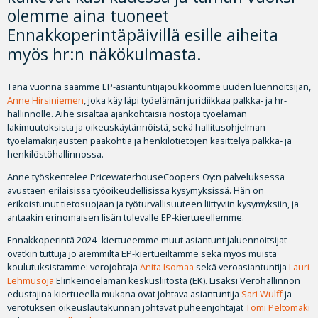
olemme aina tuoneet
Ennakkoperintäpäivillä esille aiheita
myös hr:n näkökulmasta.
Tänä vuonna saamme EP-asiantuntijajoukkoomme uuden luennoitsijan,
Anne Hirsiniemen
, joka käy läpi työelämän juridiikkaa palkka- ja hr-
hallinnolle. Aihe sisältää ajankohtaisia nostoja työelämän
lakimuutoksista ja oikeuskäytännöistä, sekä hallitusohjelman
työelämäkirjausten pääkohtia ja henkilötietojen käsittelyä palkka- ja
henkilöstöhallinnossa.
Anne työskentelee PricewaterhouseCoopers Oy:n palveluksessa
avustaen erilaisissa työoikeudellisissa kysymyksissä. Hän on
erikoistunut tietosuojaan ja työturvallisuuteen liittyviin kysymyksiin, ja
antaakin erinomaisen lisän tulevalle EP-kiertueellemme.
Ennakkoperintä 2024 -kiertueemme muut asiantuntijaluennoitsijat
ovatkin tuttuja jo aiemmilta EP-kiertueiltamme sekä myös muista
koulutuksistamme: verojohtaja
Anita Isomaa
sekä veroasiantuntija
Lauri
Lehmusoja
Elinkeinoelämän keskusliitosta (EK). Lisäksi Verohallinnon
edustajina kiertueella mukana ovat johtava asiantuntija
Sari Wulff
ja
verotuksen oikeuslautakunnan johtavat puheenjohtajat
Tomi Peltomäki