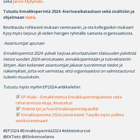
sekä
Janne Myllymäki
.
Tutustu Ennakkoperintä 2024 -kiertueaikatauluun sekä sisältöön ja
ohjelmaan
tästä
.
Ilmoittaudu rohkeasti mukaan seminaariin, ja ota kollegasikin mukaan!
Kysy myös tarjous yli viiden hengen ryhmälle samasta organisaatiosta.
-Asiantuntijat apunasi-
Ennakkoperintä 2024 -päivät tarjoaa ainutlaatuisen tilaisuuden päivittää
tietosi vuoden 2024 verotukseen, ennakkoperintään ja tulorekisteriin
liittyen. Alan kokeneet asiantuntijat jakavat tuoreimmat tiedot ja
näkemykset, jotta voit varmistaa, että organisaatiosi on valmistautunut
tuleviin muutoksiin.
Tutustu myös myihin
EP2024-artikkelehin:
EP-Klubi – Ennakkotietoa Ennakkoperintäpäivistä sekä
rahanarvoisia etuja, ilmaiseksi!
Yhdistä työ ja huvi Ennakkoperintäpäivillä!
Ennakkoperintä 2024 Livestreamit: Tarjolla myös pelkkä
verkkoseminaari!
#EP2024 #Ennakkoperintä2024 #ektietokurssit
@EKTieto @Elinkeinoelama