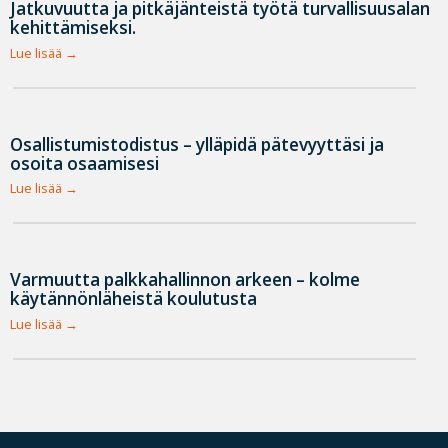
Jatkuvuutta ja pitkäjänteistä työtä turvallisuusalan
kehittämiseksi.
Lue lisää
Osallistumistodistus – ylläpidä pätevyyttäsi ja
osoita osaamisesi
Lue lisää
Varmuutta palkkahallinnon arkeen – kolme
käytännönläheistä koulutusta
Lue lisää