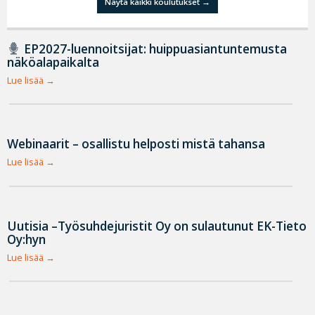
Näytä kaikki koulutukset
EP2027-luennoitsijat: huippuasiantuntemusta
näköalapaikalta
Lue lisää
Webinaarit – osallistu helposti mistä tahansa
Lue lisää
Uutisia –Työsuhdejuristit Oy on sulautunut EK-Tieto
Oy:hyn
Lue lisää