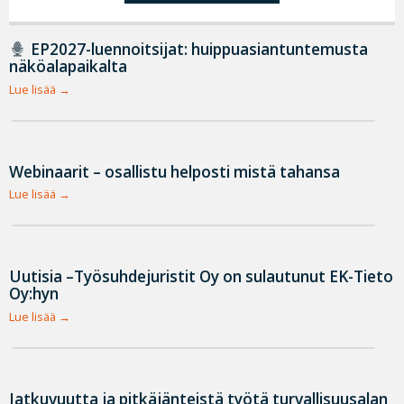
EP2027-luennoitsijat: huippuasiantuntemusta
näköalapaikalta
Lue lisää
Webinaarit – osallistu helposti mistä tahansa
Lue lisää
Uutisia –Työsuhdejuristit Oy on sulautunut EK-Tieto
Oy:hyn
Lue lisää
Jatkuvuutta ja pitkäjänteistä työtä turvallisuusalan