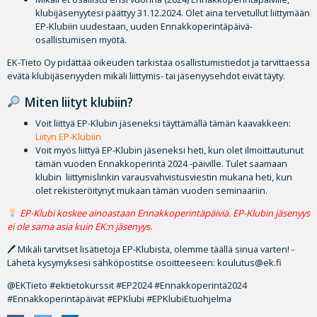
klubijäsenyytesi päättyy 31.12.2024. Olet aina tervetullut liittymään
EP-Klubiin uudestaan, uuden Ennakkoperintäpäivä-
osallistumisen myötä.
EK-Tieto Oy pidättää oikeuden tarkistaa osallistumistiedot ja tarvittaessa
evätä klubijäsenyyden mikäli liittymis- tai jäsenyysehdot eivät täyty.
Miten liityt klubiin?
Voit liittyä EP-Klubin jäseneksi täyttämällä tämän kaavakkeen:
Liityn EP-Klubiin
Voit myös liittyä EP-Klubin jäseneksi heti, kun olet ilmoittautunut
tämän vuoden Ennakkoperintä 2024 -päiville. Tulet saamaan
klubin liittymislinkin varausvahvistusviestin mukana heti, kun
olet rekisteröitynyt mukaan tämän vuoden seminaariin.
EP-Klubi koskee ainoastaan Ennakkoperintäpäiviä. EP-Klubin jäsenyys
ei ole sama asia kuin EK:n jäsenyys.
🖊 Mikäli tarvitset lisätietoja EP-Klubista, olemme täällä sinua varten! -
Lähetä kysymyksesi sähköpostitse osoitteeseen: koulutus@ek.fi
@EKTieto #ektietokurssit #EP2024 #Ennakkoperintä2024
#Ennakkoperintäpäivät #EPKlubi #EPKlubiEtuohjelma