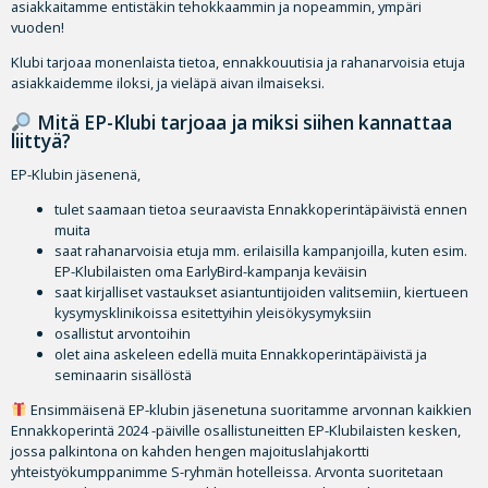
asiakkaitamme entistäkin tehokkaammin ja nopeammin, ympäri
vuoden!
Klubi tarjoaa monenlaista tietoa, ennakkouutisia ja rahanarvoisia etuja
asiakkaidemme iloksi, ja vieläpä aivan ilmaiseksi.
Mitä EP-Klubi tarjoaa ja miksi siihen kannattaa
liittyä?
EP-Klubin jäsenenä,
tulet saamaan tietoa seuraavista Ennakkoperintäpäivistä ennen
muita
saat rahanarvoisia etuja mm. erilaisilla kampanjoilla, kuten esim.
EP-Klubilaisten oma EarlyBird-kampanja keväisin
saat kirjalliset vastaukset asiantuntijoiden valitsemiin, kiertueen
kysymysklinikoissa esitettyihin yleisökysymyksiin
osallistut arvontoihin
olet aina askeleen edellä muita Ennakkoperintäpäivistä ja
seminaarin sisällöstä
Ensimmäisenä EP-klubin jäsenetuna suoritamme arvonnan kaikkien
Ennakkoperintä 2024 -päiville osallistuneitten EP-Klubilaisten kesken,
jossa palkintona on kahden hengen majoituslahjakortti
yhteistyökumppanimme S-ryhmän hotelleissa. Arvonta suoritetaan