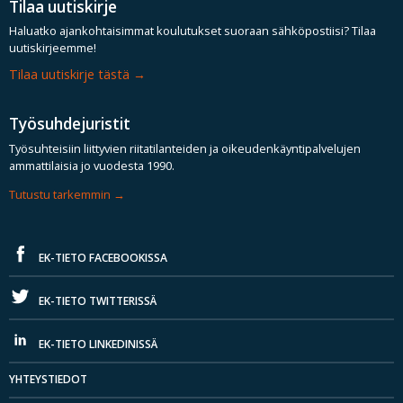
Tilaa uutiskirje
Haluatko ajankohtaisimmat koulutukset suoraan sähköpostiisi? Tilaa
uutiskirjeemme!
Tilaa uutiskirje tästä
Työsuhdejuristit
Työsuhteisiin liittyvien riitatilanteiden ja oikeudenkäyntipalvelujen
ammattilaisia jo vuodesta 1990.
Tutustu tarkemmin
EK-TIETO FACEBOOKISSA
EK-TIETO TWITTERISSÄ
EK-TIETO LINKEDINISSÄ
YHTEYSTIEDOT