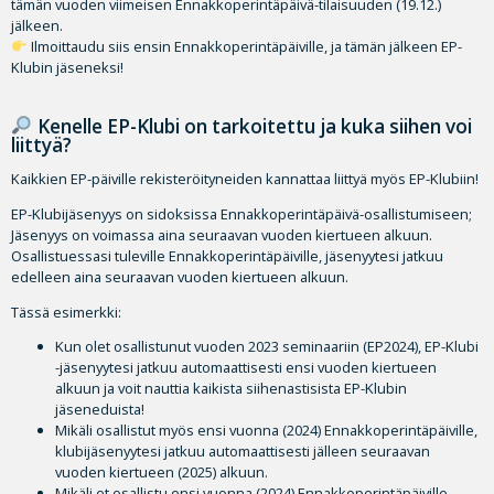
tämän vuoden viimeisen Ennakkoperintäpäivä-tilaisuuden (19.12.)
jälkeen.
Ilmoittaudu siis ensin Ennakkoperintäpäiville, ja tämän jälkeen EP-
Klubin jäseneksi!
Kenelle EP-Klubi on tarkoitettu ja kuka siihen voi
liittyä?
Kaikkien EP-päiville rekisteröityneiden kannattaa liittyä myös EP-Klubiin!
EP-Klubijäsenyys on sidoksissa Ennakkoperintäpäivä-osallistumiseen;
Jäsenyys on voimassa aina seuraavan vuoden kiertueen alkuun.
Osallistuessasi tuleville Ennakkoperintäpäiville, jäsenyytesi jatkuu
edelleen aina seuraavan vuoden kiertueen alkuun.
Tässä esimerkki:
Kun olet osallistunut vuoden 2023 seminaariin (EP2024), EP-Klubi
-jäsenyytesi jatkuu automaattisesti ensi vuoden kiertueen
alkuun ja voit nauttia kaikista siihenastisista EP-Klubin
jäseneduista!
Mikäli osallistut myös ensi vuonna (2024) Ennakkoperintäpäiville,
klubijäsenyytesi jatkuu automaattisesti jälleen seuraavan
vuoden kiertueen (2025) alkuun.
Mikäli et osallistu ensi vuonna (2024) Ennakkoperintäpäiville,