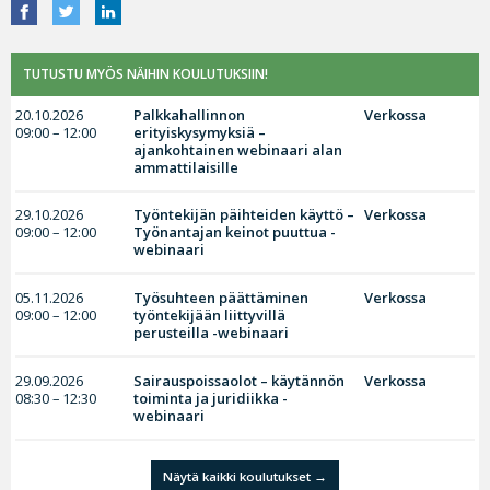
TUTUSTU MYÖS NÄIHIN KOULUTUKSIIN!
20.10.2026
Palkkahallinnon
Verkossa
09:00 – 12:00
erityiskysymyksiä –
ajankohtainen webinaari alan
ammattilaisille
29.10.2026
Työntekijän päihteiden käyttö –
Verkossa
09:00 – 12:00
Työnantajan keinot puuttua -
webinaari
05.11.2026
Työsuhteen päättäminen
Verkossa
09:00 – 12:00
työntekijään liittyvillä
perusteilla -webinaari
29.09.2026
Sairauspoissaolot – käytännön
Verkossa
08:30 – 12:30
toiminta ja juridiikka -
webinaari
Näytä kaikki koulutukset