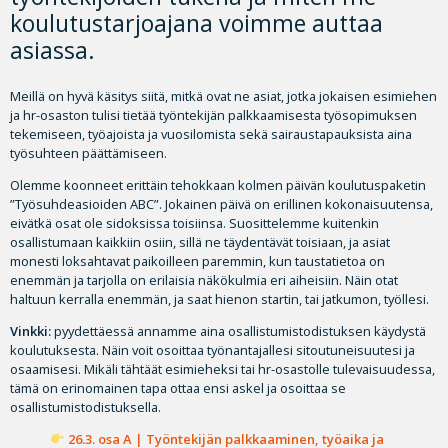
koulutustarjoajana voimme auttaa
asiassa.
Meillä on hyvä käsitys siitä, mitkä ovat ne asiat, jotka jokaisen esimiehen
ja hr-osaston tulisi tietää työntekijän palkkaamisesta työsopimuksen
tekemiseen, työajoista ja vuosilomista sekä sairaustapauksista aina
työsuhteen päättämiseen.
Olemme koonneet erittäin tehokkaan kolmen päivän koulutuspaketin
”Työsuhdeasioiden ABC”. Jokainen päivä on erillinen kokonaisuutensa,
eivätkä osat ole sidoksissa toisiinsa. Suosittelemme kuitenkin
osallistumaan kaikkiin osiin, sillä ne täydentävät toisiaan, ja asiat
monesti loksahtavat paikoilleen paremmin, kun taustatietoa on
enemmän ja tarjolla on erilaisia näkökulmia eri aiheisiin. Näin otat
haltuun kerralla enemmän, ja saat hienon startin, tai jatkumon, työllesi.
Vinkki:
pyydettäessä annamme aina osallistumistodistuksen käydystä
koulutuksesta. Näin voit osoittaa työnantajallesi sitoutuneisuutesi ja
osaamisesi. Mikäli tähtäät esimieheksi tai hr-osastolle tulevaisuudessa,
tämä on erinomainen tapa ottaa ensi askel ja osoittaa se
osallistumistodistuksella.
26.3. osa A | Työntekijän palkkaaminen, työaika ja