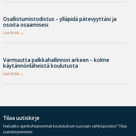
Osallistumistodistus – ylläpidä pätevyyttäsi ja
osoita osaamisesi
Lue lisää
Varmuutta palkkahallinnon arkeen – kolme
käytännönläheistä koulutusta
Lue lisää
Tilaa uutiskirje
Haluatko ajankohtaisimmat koulutukset suoraan sähköpostiisi? Tilaa
uutiskirjeemme!