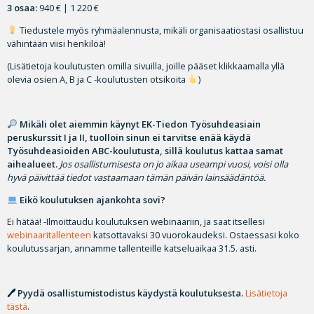
3 osaa:
940 € | 1 220 €
Tiedustele myös ryhmäalennusta, mikäli organisaatiostasi osallistuu
vähintään viisi henkilöä!
(Lisätietoja koulutusten omilla sivuilla, joille pääset klikkaamalla yllä
olevia osien A, B ja C -koulutusten otsikoita
)
Mikäli olet aiemmin käynyt EK-Tiedon Työsuhdeasiain
peruskurssit I ja II, tuolloin sinun ei tarvitse enää käydä
Työsuhdeasioiden ABC-koulutusta, sillä koulutus kattaa samat
aihealueet.
Jos osallistumisesta on jo aikaa useampi vuosi, voisi olla
hyvä päivittää tiedot vastaamaan tämän päivän lainsäädäntöä.
Eikö koulutuksen ajankohta sovi?
Ei hätää! -Ilmoittaudu koulutuksen webinaariin, ja saat itsellesi
webinaaritallenteen
katsottavaksi 30 vuorokaudeksi. Ostaessasi koko
koulutussarjan, annamme tallenteille katseluaikaa 31.5. asti.
🖊 Pyydä osallistumistodistus käydystä koulutuksesta.
Lisätietoja
tästä
.