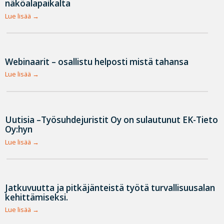
näköalapaikalta
Lue lisää
Webinaarit – osallistu helposti mistä tahansa
Lue lisää
Uutisia –Työsuhdejuristit Oy on sulautunut EK-Tieto
Oy:hyn
Lue lisää
Jatkuvuutta ja pitkäjänteistä työtä turvallisuusalan
kehittämiseksi.
Lue lisää