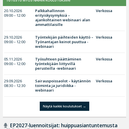
TUTUSTU MYÖS NÄIHIN KOULUTUKSIIN!
20.10.2026
Palkkahallinnon
Verkossa
09:00 – 12:00
erityiskysymyksiä –
ajankohtainen webinaari alan
ammattilaisille
29.10.2026
Työntekijän päihteiden käyttö –
Verkossa
09:00 – 12:00
Työnantajan keinot puuttua -
webinaari
05.11.2026
Työsuhteen päättäminen
Verkossa
09:00 – 12:00
työntekijään liittyvillä
perusteilla -webinaari
29.09.2026
Sairauspoissaolot – käytännön
Verkossa
08:30 – 12:30
toiminta ja juridiikka -
webinaari
Näytä kaikki koulutukset
EP2027-luennoitsijat: huippuasiantuntemusta