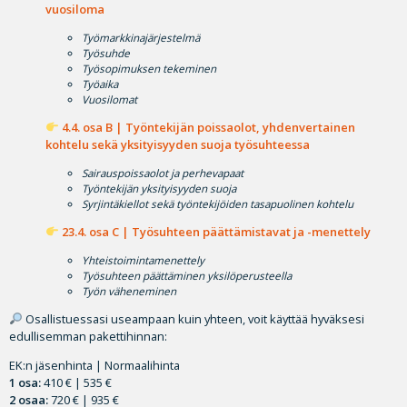
vuosiloma
Työmarkkinajärjestelmä
Työsuhde
Työsopimuksen tekeminen
Työaika
Vuosilomat
4.4. osa B | Työntekijän poissaolot, yhdenvertainen
kohtelu sekä yksityisyyden suoja työsuhteessa
Sairauspoissaolot ja perhevapaat
Työntekijän yksityisyyden suoja
Syrjintäkiellot sekä työntekijöiden tasapuolinen kohtelu
23.4. osa C | Työsuhteen päättämistavat ja -menettely
Yhteistoimintamenettely
Työsuhteen päättäminen yksilöperusteella
Työn väheneminen
Osallistuessasi useampaan kuin yhteen, voit käyttää hyväksesi
edullisemman pakettihinnan:
EK:n jäsenhinta | Normaalihinta
1 osa:
410 € | 535 €
2 osaa:
720 € | 935 €