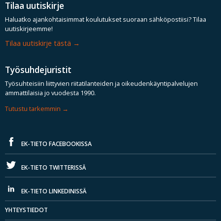
Tilaa uutiskirje
Haluatko ajankohtaisimmat koulutukset suoraan sähköpostiisi? Tilaa
uutiskirjeemme!
Tilaa uutiskirje tästä
Työsuhdejuristit
Työsuhteisiin liittyvien riitatilanteiden ja oikeudenkäyntipalvelujen
ammattilaisia jo vuodesta 1990.
Tutustu tarkemmin
EK-TIETO FACEBOOKISSA
EK-TIETO TWITTERISSÄ
EK-TIETO LINKEDINISSÄ
YHTEYSTIEDOT