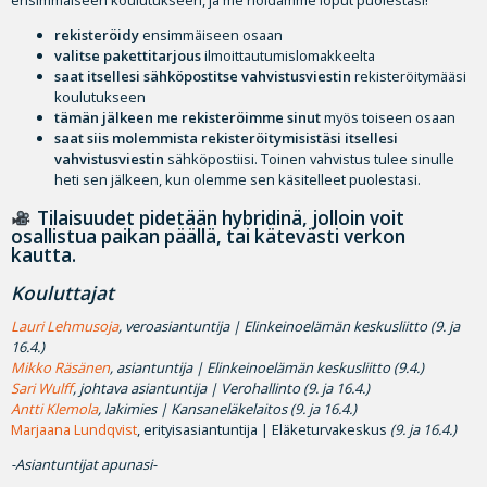
rekisteröidy
ensimmäiseen osaan
valitse pakettitarjous
ilmoittautumislomakkeelta
saat itsellesi
sähköpostitse vahvistusviestin
rekisteröitymääsi
koulutukseen
tämän jälkeen me rekisteröimme sinut
myös toiseen osaan
saat siis molemmista rekisteröitymisistäsi itsellesi
vahvistusviestin
sähköpostiisi. Toinen vahvistus tulee sinulle
heti sen jälkeen, kun olemme sen käsitelleet puolestasi.
Tilaisuudet pidetään hybridinä, jolloin voit
osallistua paikan päällä, tai kätevästi verkon
kautta.
Kouluttajat
Lauri Lehmusoja
, veroasiantuntija | Elinkeinoelämän keskusliitto (9. ja
16.4.)
Mikko Räsänen
, asiantuntija | Elinkeinoelämän keskusliitto (9.4.)
Sari Wulff
, johtava asiantuntija | Verohallinto (9. ja 16.4.)
Antti Klemola
, lakimies | Kansaneläkelaitos (9. ja 16.4.)
Marjaana Lundqvist
, erityisasiantuntija | Eläketurvakeskus
(9. ja 16.4.)
-Asiantuntijat apunasi-