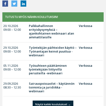
TUTUSTU MYÖS NÄIHIN KOULUTUKSIIN!
20.10.2026
Palkkahallinnon
Verkossa
09:00 – 12:00
erityiskysymyksiä –
ajankohtainen webinaari alan
ammattilaisille
29.10.2026
Työntekijän päihteiden käyttö –
Verkossa
09:00 – 12:00
Työnantajan keinot puuttua -
webinaari
05.11.2026
Työsuhteen päättäminen
Verkossa
09:00 – 12:00
työntekijään liittyvillä
perusteilla -webinaari
29.09.2026
Sairauspoissaolot – käytännön
Verkossa
08:30 – 12:30
toiminta ja juridiikka -
webinaari
Näytä kaikki koulutukset