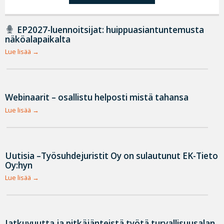
EP2027-luennoitsijat: huippuasiantuntemusta
näköalapaikalta
Lue lisää
Webinaarit – osallistu helposti mistä tahansa
Lue lisää
Uutisia –Työsuhdejuristit Oy on sulautunut EK-Tieto
Oy:hyn
Lue lisää
Jatkuvuutta ja pitkäjänteistä työtä turvallisuusalan