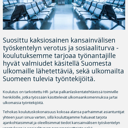
Suosittu kaksiosainen kansainvälisen
työskentelyn verotus ja sosiaaliturva -
koulutuksemme tarjoaa työnantajille
hyvät valmiudet käsitellä Suomesta
ulkomaille lähetettäviä, sekä ulkomailta
Suomeen tulevia työntekijöitä.
Koulutus on tarkoitettu HR- ja/tai palkanlaskentatehtävissä toimiville
henkilöille, jotka työssään käsittelevät ulkomaankomennuksia ja/tai
ulkomaisia työntekijöitä.
Tehokas koulutuskokonaisuus kokoaa alansa parhaimmat asiantuntijat
yhteen juuri sinua varten, sillä kouluttajamme haluavat tarjota
ajankohtaisimmat ja oleellisimmat tiedot kansainvälisen työskentelyn
verotuksen ja sosiaaliturvan perusperiaatteista sekä