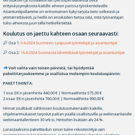
erityiskysymyksistä kaikille aiheen parissa työskenteleville.
Asiantuntijoillamme on erinomainen kyky tarjota tieto selkeästi ja
ymmärrettävästi, ja heillä on ensikäden tietoa siitä, mitä työnantajan
tulisi aiheesta juuri tällä hetkellä tietää.
Koulutus on jaettu kahteen osaan seuraavasti:
Osa 1:
9.4.2024 Suomeen saapuvat työntekijät ja asiantuntijat
Osa 2:
16.4.2024 Suomesta lähetettävät työntekijät ja asiantuntijat
Voit valita vain toisen päivistä, tai hyödyntää
pakettitarjouksemme ja osallistua molempiin koulutuspäiviin:
PAKETTIHINTA:
1 osa: EK:n jäsenhinta 440,00 € | Normaalihinta 575,00 €
2 osaa: EK:n jäsenhinta 760,00 € | Normaalihinta 990,00 €
Hinnat sisältävät sähköisen koulutusmateriaalin kaikille,
ohjelmanmukaiset tarjoilut paikan päällä osallistuville ja webinaarilaisille
webinaaritallenteen 30 vrk:si. Hintoihin lisätään alv 24 %.
Lunastaaksesi pakettiedun sinun tulee rekisteröityä vain
ensimmäiseen koulutukseen, ja me hoidamme loput puolestasi!