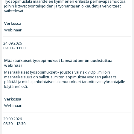
Työsopimuslaki määrittelee kymmenen erilaista perhevapaamuotoa,
joihin liittyvät työntekijöiden ja työnantajien oikeudet ja velvoitteet
vaihtelevat.
Verkossa
Webinaari
24.09.2026
09:00 – 11:00
Määräaikaiset työsopimukset lainsäädännön uudistuttua –
webinaari
Määräaikaiset työsopimukset – joustoa vai riski? Opi, milloin
määräaikaisuus on sallittua, miten sopimuksia voidaan jatkaa tai
päättää ja mitä ajankohtaiset lakimuutokset tarkoittavat työnantajalle
käytännössä.
Verkossa
Webinaari
29.09.2026
08:30 – 12:30