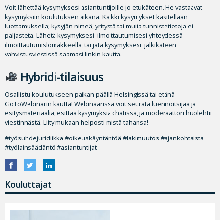
Voit lähettää kysymyksesi asiantuntijoille jo etukäteen. He vastaavat
kysymyksiin koulutuksen aikana. Kaikki kysymykset käsitellään
luottamuksella; kysyjän nimeä, yritystä tai muita tunnistetietoja ei
paljasteta. Lähetä kysymyksesi ilmoittautumisesi yhteydessä
ilmoittautumislomakkeella, tai jätä kysymyksesi jälkikäteen
vahvistusviestissä saamasi linkin kautta.
Hybridi-tilaisuus
Osallistu koulutukseen paikan päällä Helsingissä tai etänä
GoToWebinarin kautta! Webinaarissa voit seurata luennoitsijaa ja
esitysmateriaalia, esittää kysymyksiä chatissa, ja moderaattori huolehtii
viestinnästä. Liity mukaan helposti mistä tahansa!
#työsuhdejuridiikka #oikeuskäyntäntöä #lakimuutos #ajankohtaista
#työlainsäädäntö #asiantuntijat
Kouluttajat