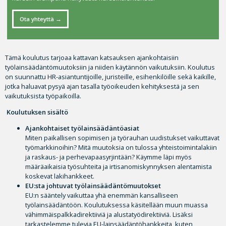
Ota yhteyttä
Tämä koulutus tarjoaa kattavan katsauksen ajankohtaisiin
työlainsäädäntömuutoksiin ja niiden käytännön vaikutuksiin. Koulutus
on suunnattu HR-asiantuntijoille, juristeille, esihenkilöille sekä kaikille,
jotka haluavat pysyä ajan tasalla työoikeuden kehityksestä ja sen
vaikutuksista työpaikoilla.
Koulutuksen sisältö
Ajankohtaiset työlainsäädäntöasiat
Miten paikallisen sopimisen ja työrauhan uudistukset vaikuttavat
työmarkkinoihin? Mitä muutoksia on tulossa yhteistoimintalakiin
ja raskaus- ja perhevapaasyrjintään? Käymme läpi myös
määräaikaisia työsuhteita ja irtisanomiskynnyksen alentamista
koskevat lakihankkeet.
EU:sta johtuvat työlainsäädäntömuutokset
EU:n sääntely vaikuttaa yhä enemmän kansalliseen
työlainsäädäntöön. Koulutuksessa käsitellään muun muassa
vähimmäispalkkadirektiiviä ja alustatyödirektiiviä. Lisäksi
tarkastelemme tulevia EU-lainsäädäntöhankkeita, kuten