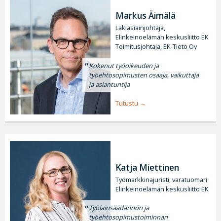
Markus Äimälä
Lakiasiainjohtaja,
Elinkeinoelämän keskusliitto EK
Toimitusjohtaja, EK-Tieto Oy
Kokenut työoikeuden ja
työehtosopimusten osaaja, vaikuttaja
ja asiantuntija
Tutustu
Katja Miettinen
Työmarkkinajuristi, varatuomari
Elinkeinoelämän keskusliitto EK
Työlainsäädännön ja
työehtosopimustoiminnan