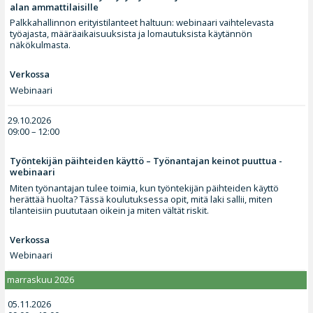
alan ammattilaisille
Palkkahallinnon erityistilanteet haltuun: webinaari vaihtelevasta
työajasta, määräaikaisuuksista ja lomautuksista käytännön
näkökulmasta.
Verkossa
Webinaari
29.10.2026
09:00 – 12:00
Työntekijän päihteiden käyttö – Työnantajan keinot puuttua -
webinaari
Miten työnantajan tulee toimia, kun työntekijän päihteiden käyttö
herättää huolta? Tässä koulutuksessa opit, mitä laki sallii, miten
tilanteisiin puututaan oikein ja miten vältät riskit.
Verkossa
Webinaari
marraskuu 2026
05.11.2026