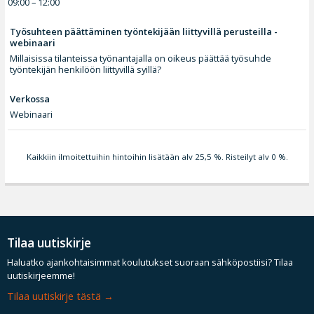
09:00 – 12:00
Työsuhteen päättäminen työntekijään liittyvillä perusteilla -
webinaari
Millaisissa tilanteissa työnantajalla on oikeus päättää työsuhde
työntekijän henkilöön liittyvillä syillä?
Verkossa
Webinaari
Kaikkiin ilmoitettuihin hintoihin lisätään alv 25,5 %. Risteilyt alv 0 %.
Tilaa uutiskirje
Haluatko ajankohtaisimmat koulutukset suoraan sähköpostiisi? Tilaa
uutiskirjeemme!
Tilaa uutiskirje tästä