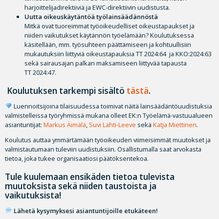
harjoittelijadirektiiviä ja EWC-direktiivin uudistusta.
Uutta oikeuskäytäntöä työlainsäädännöstä
Mitkä ovat tuoreimmat työoikeudelliset oikeustapaukset ja
niiden vaikutukset käytännön työelämään? Koulutuksessa
käsitellään, mm. työsuhteen päättämiseen ja kohtuullisiin
mukautuksiin liittyviä oikeustapauksia TT 2024:64 ja KKO:2024:63
sekä sairausajan palkan maksamiseen liittyvää tapausta
TT 2024:47.
Koulutuksen tarkempi sisältö
tästä
.
Luennoitsijoina tilaisuudessa toimivat näitä lainsäädäntöuudistuksia
valmistelleissa työryhmissä mukana olleet EK:n Työelämä-vastuualueen
asiantuntijat:
Markus Äimälä
,
Suvi Lahti-Leeve
sekä
Katja Miettinen
.
Koulutus auttaa ymmärtämään työoikeuden viimeisimmät muutokset ja
valmistautumaan tuleviin uudistuksiin. Osallistumalla saat arvokasta
tietoa, joka tukee organisaatiosi päätöksentekoa.
Tule kuulemaan ensikäden tietoa tulevista
muutoksista sekä niiden taustoista ja
vaikutuksista!
Lähetä kysymyksesi asiantuntijoille etukäteen!