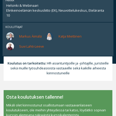
PAIKKA
Helsinki & Webinaari
Elinkeinoelämän keskusliitto (EK), Neuvottelukeskus, Eteläranta
10
KOULUTTAJAT
Markus Äimälä
Katja Miettinen
Suvi Lahti-Leeve
Koulutus on tarkoitettu:
HR-asiantuntijoille ja -johtajille, juristeille
sekä muille työsuhdeasioista vastaaville sekä kaikille aiheesta
kiinnostuneille
Osta koulutuksen tallenne!
Mikäli olet kiinnostunut osallistumaan vastaavanlaiseen
koulutukseen, ole meihin yhteydessä tai katso, löydätkö sopivan
kurssin alempana näkyvästä kurssikalenterista.