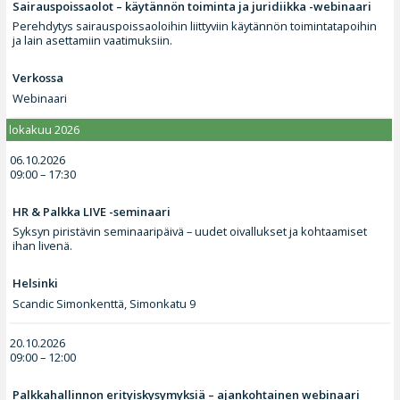
Sairauspoissaolot – käytännön toiminta ja juridiikka -webinaari
Perehdytys sairauspoissaoloihin liittyviin käytännön toimintatapoihin
ja lain asettamiin vaatimuksiin.
Verkossa
Webinaari
lokakuu 2026
06.10.2026
09:00 – 17:30
HR & Palkka LIVE -seminaari
Syksyn piristävin seminaaripäivä – uudet oivallukset ja kohtaamiset
ihan livenä.
Helsinki
Scandic Simonkenttä, Simonkatu 9
20.10.2026
09:00 – 12:00
Palkkahallinnon erityiskysymyksiä – ajankohtainen webinaari