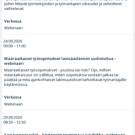
joihin liittyvät työntekijöiden ja työnantajien oikeudet ja velvoitteet
vaihtelevat.
Verkossa
Webinaari
24.09.2026
09:00 – 11:00
Määräaikaiset työsopimukset lainsäädännön uudistuttua –
webinaari
Määräaikaiset työsopimukset – joustoa vai riski? Opi, milloin
määräaikaisuus on sallittua, miten sopimuksia voidaan jatkaa tai
päättää ja mitä ajankohtaiset lakimuutokset tarkoittavat työnantajalle
käytännössä.
Verkossa
Webinaari
29.09.2026
08:30 – 12:30
Sairauspoissaolot – käytännön toiminta ja juridiikka -webinaari