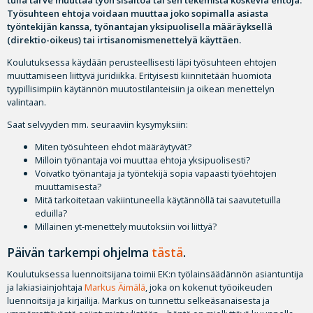
tulla tarve muuttaa työn sisältöä tai sen tekemistä koskevia ehtoja.
Työsuhteen ehtoja voidaan muuttaa joko sopimalla asiasta
työntekijän kanssa, työnantajan yksipuolisella määräyksellä
(direktio-oikeus) tai irtisanomismenettelyä käyttäen.
Koulutuksessa käydään perusteellisesti läpi työsuhteen ehtojen
muuttamiseen liittyvä juridiikka. Erityisesti kiinnitetään huomiota
tyypillisimpiin käytännön muutostilanteisiin ja oikean menettelyn
valintaan.
Saat selvyyden mm. seuraaviin kysymyksiin:
Miten työsuhteen ehdot määräytyvät?
Milloin työnantaja voi muuttaa ehtoja yksipuolisesti?
Voivatko työnantaja ja työntekijä sopia vapaasti työehtojen
muuttamisesta?
Mitä tarkoitetaan vakiintuneella käytännöllä tai saavutetuilla
eduilla?
Millainen yt-menettely muutoksiin voi liittyä?
Päivän tarkempi ohjelma
tästä
.
Koulutuksessa luennoitsijana toimii EK:n työlainsäädännön asiantuntija
ja lakiasiainjohtaja
Markus Äimälä
, joka on kokenut työoikeuden
luennoitsija ja kirjailija. Markus on tunnettu selkeäsanaisesta ja