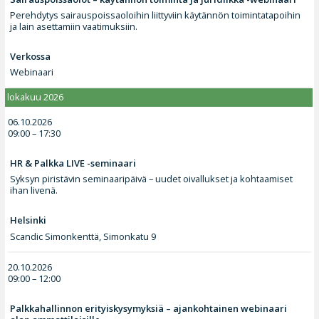
Perehdytys sairauspoissaoloihin liittyviin käytännön toimintatapoihin
ja lain asettamiin vaatimuksiin.
Verkossa
Webinaari
lokakuu 2026
06.10.2026
09:00 – 17:30
HR & Palkka LIVE -seminaari
Syksyn piristävin seminaaripäivä – uudet oivallukset ja kohtaamiset
ihan livenä.
Helsinki
Scandic Simonkenttä, Simonkatu 9
20.10.2026
09:00 – 12:00
Palkkahallinnon erityiskysymyksiä – ajankohtainen webinaari