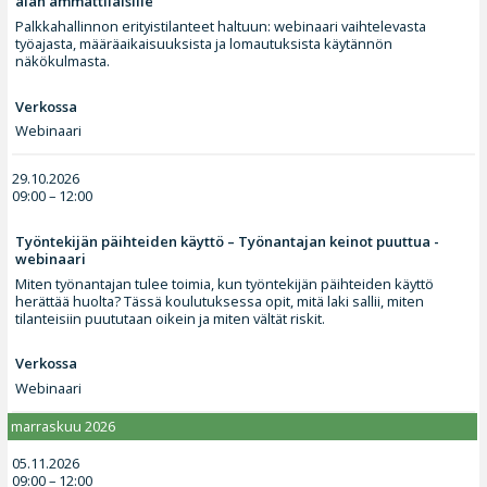
alan ammattilaisille
Palkkahallinnon erityistilanteet haltuun: webinaari vaihtelevasta
työajasta, määräaikaisuuksista ja lomautuksista käytännön
näkökulmasta.
Verkossa
Webinaari
29.10.2026
09:00 – 12:00
Työntekijän päihteiden käyttö – Työnantajan keinot puuttua -
webinaari
Miten työnantajan tulee toimia, kun työntekijän päihteiden käyttö
herättää huolta? Tässä koulutuksessa opit, mitä laki sallii, miten
tilanteisiin puututaan oikein ja miten vältät riskit.
Verkossa
Webinaari
marraskuu 2026
05.11.2026
09:00 – 12:00