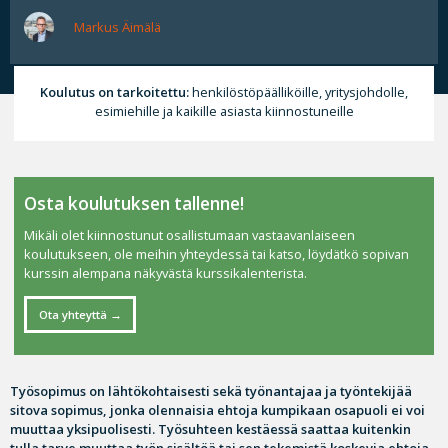
Markus Äimälä
Koulutus on tarkoitettu:
henkilöstöpäälliköille, yritysjohdolle,
esimiehille ja kaikille asiasta kiinnostuneille
Osta koulutuksen tallenne!
Mikäli olet kiinnostunut osallistumaan vastaavanlaiseen
koulutukseen, ole meihin yhteydessä tai katso, löydätkö sopivan
kurssin alempana näkyvästä kurssikalenterista.
Ota yhteyttä
Työsopimus on lähtökohtaisesti sekä työnantajaa ja työntekijää
sitova sopimus, jonka olennaisia ehtoja kumpikaan osapuoli ei voi
muuttaa yksipuolisesti. Työsuhteen kestäessä saattaa kuitenkin