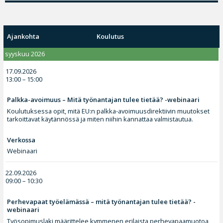
Ajankohta
Koulutus
syyskuu 2026
17.09.2026
13:00 – 15:00
Palkka-avoimuus – Mitä työnantajan tulee tietää? -webinaari
Koulutuksessa opit, mitä EU:n palkka-avoimuusdirektiivin muutokset
tarkoittavat käytännössä ja miten niihin kannattaa valmistautua.
Verkossa
Webinaari
22.09.2026
09:00 – 10:30
Perhevapaat työelämässä – mitä työnantajan tulee tietää? -
webinaari
Työsopimuslaki määrittelee kymmenen erilaista perhevapaamuotoa,