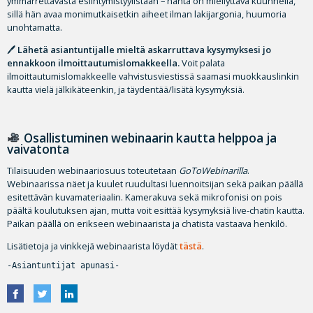
ymmärrettävästä esiintymistyylistään – häntä on miellyttävä kuunnella,
sillä hän avaa monimutkaisetkin aiheet ilman lakijargonia, huumoria
unohtamatta.
🖊
Lähetä asiantuntijalle mieltä askarruttava kysymyksesi jo
ennakkoon ilmoittautumislomakkeella.
Voit palata
ilmoittautumislomakkeelle vahvistusviestissä saamasi muokkauslinkin
kautta vielä jälkikäteenkin, ja täydentää/lisätä kysymyksiä.
Osallistuminen webinaarin kautta helppoa ja
vaivatonta
Tilaisuuden webinaariosuus toteutetaan
GoToWebinarilla
.
Webinaarissa näet ja kuulet ruudultasi luennoitsijan sekä paikan päällä
esitettävän kuvamateriaalin. Kamerakuva sekä mikrofonisi on pois
päältä koulutuksen ajan, mutta voit esittää kysymyksiä live-chatin kautta.
Paikan päällä on erikseen webinaarista ja chatista vastaava henkilö.
Lisätietoja ja vinkkejä webinaarista löydät
tästä
.
-Asiantuntijat apunasi-
