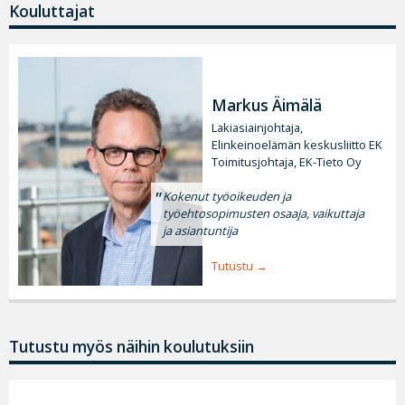
Kouluttajat
Markus Äimälä
Lakiasiainjohtaja,
Elinkeinoelämän keskusliitto EK
Toimitusjohtaja, EK-Tieto Oy
Kokenut työoikeuden ja
työehtosopimusten osaaja, vaikuttaja
ja asiantuntija
Tutustu
Tutustu myös näihin koulutuksiin