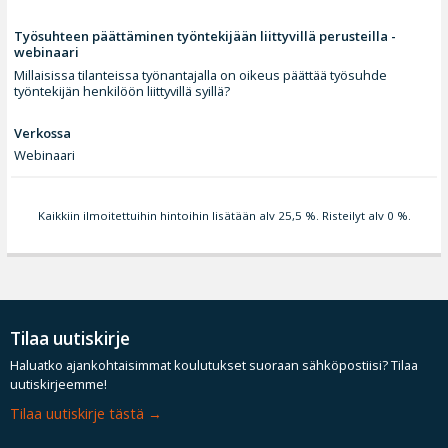
Työsuhteen päättäminen työntekijään liittyvillä perusteilla -
webinaari
Millaisissa tilanteissa työnantajalla on oikeus päättää työsuhde
työntekijän henkilöön liittyvillä syillä?
Verkossa
Webinaari
Kaikkiin ilmoitettuihin hintoihin lisätään alv 25,5 %. Risteilyt alv 0 %.
Tilaa uutiskirje
Haluatko ajankohtaisimmat koulutukset suoraan sähköpostiisi? Tilaa
uutiskirjeemme!
Tilaa uutiskirje tästä