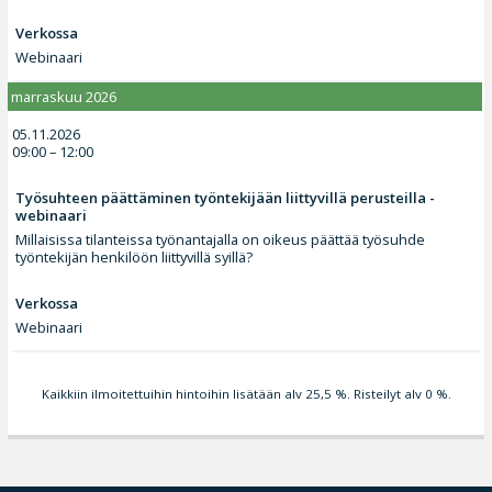
Verkossa
Webinaari
marraskuu 2026
05.11.2026
09:00 – 12:00
Työsuhteen päättäminen työntekijään liittyvillä perusteilla -
webinaari
Millaisissa tilanteissa työnantajalla on oikeus päättää työsuhde
työntekijän henkilöön liittyvillä syillä?
Verkossa
Webinaari
Kaikkiin ilmoitettuihin hintoihin lisätään alv 25,5 %. Risteilyt alv 0 %.