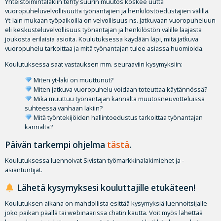
Yhteistoimintalakiin tehty suurin muutos koskee uutta
vuoropuheluvelvollisuutta työnantajien ja henkilöstöedustajien välillä.
Yt-lain mukaan työpaikoilla on velvollisuus ns. jatkuvaan vuoropuheluun
eli keskusteluvelvollisuus työnantajan ja henkilöstön välille laajasta
joukosta erilaisia asioita. Koulutuksessa käydään läpi, mitä jatkuva
vuoropuhelu tarkoittaa ja mitä työnantajan tulee asiassa huomioida.
Koulutuksessa saat vastauksen mm. seuraaviin kysymyksiin:
Miten yt-laki on muuttunut?
Miten jatkuva vuoropuhelu voidaan toteuttaa käytännössä?
Mikä muuttuu työnantajan kannalta muutosneuvotteluissa
suhteessa vanhaan lakiin?
Mitä työntekijöiden hallintoedustus tarkoittaa työnantajan
kannalta?
Päivän tarkempi ohjelma
tästä
.
Koulutuksessa luennoivat Sivistan työmarkkinalakimiehet ja -
asiantuntijat.
Lähetä kysymyksesi kouluttajille etukäteen!
Koulutuksen aikana on mahdollista esittää kysymyksiä luennoitsijalle
joko paikan päällä tai webinaarissa chatin kautta. Voit myös lähettää