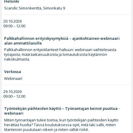
Helsinki
Scandic Simonkenttä, Simonkatu 9
20.10.2026
09:00 – 12:00
Palkkahallinnon erityiskysymyksiä – ajankohtainen webinaari
alan ammattilaisille
Palkkahallinnon erityistilanteet haltuun: webinaari vaihtelevasta
työajasta, määräaikaisuuksista ja lomautuksista käytännön
näkökulmasta.
Verkossa
Webinaari
29.10.2026
09:00 – 12:00
Työntekijän päihteiden käyttö – Työnantajan keinot puuttua -
webinaari
Miten työnantajan tulee toimia, kun työntekijän päihteiden käyttö
herättää huolta? Tässä koulutuksessa opit, mitä laki sallii, miten
tilanteisiin puututaan oikein ja miten vältät riskit.