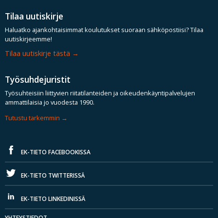
Tilaa uutiskirje
Haluatko ajankohtaisimmat koulutukset suoraan sähköpostiisi? Tilaa
uutiskirjeemme!
Tilaa uutiskirje tästä
Työsuhdejuristit
Työsuhteisiin liittyvien riitatilanteiden ja oikeudenkäyntipalvelujen
ammattilaisia jo vuodesta 1990.
Tutustu tarkemmin
EK-TIETO FACEBOOKISSA
EK-TIETO TWITTERISSÄ
EK-TIETO LINKEDINISSÄ
YHTEYSTIEDOT