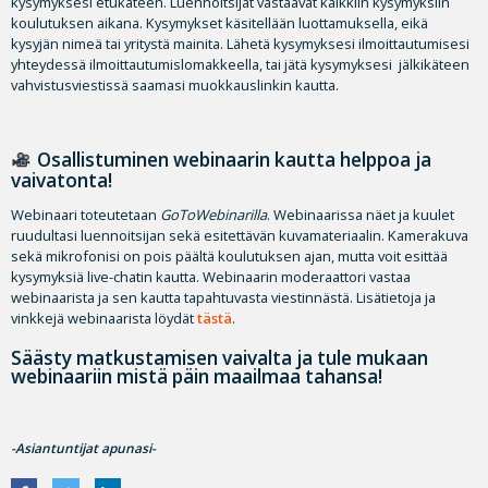
kysymyksesi etukäteen. Luennoitsijat vastaavat kaikkiin kysymyksiin
koulutuksen aikana. Kysymykset käsitellään luottamuksella, eikä
kysyjän nimeä tai yritystä mainita. Lähetä kysymyksesi ilmoittautumisesi
yhteydessä ilmoittautumislomakkeella, tai jätä kysymyksesi jälkikäteen
vahvistusviestissä saamasi muokkauslinkin kautta.
Osallistuminen webinaarin kautta helppoa ja
vaivatonta!
Webinaari toteutetaan
GoToWebinarilla
. Webinaarissa näet ja kuulet
ruudultasi luennoitsijan sekä esitettävän kuvamateriaalin. Kamerakuva
sekä mikrofonisi on pois päältä koulutuksen ajan, mutta voit esittää
kysymyksiä live-chatin kautta. Webinaarin moderaattori vastaa
webinaarista ja sen kautta tapahtuvasta viestinnästä. Lisätietoja ja
vinkkejä webinaarista löydät
tästä
.
Säästy matkustamisen vaivalta ja tule mukaan
webinaariin mistä päin maailmaa tahansa!
-Asiantuntijat apunasi-