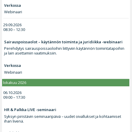
Verkossa
Webinaari
29.09.2026
08:30 – 12:30
Sairauspoissaolot – käytännön toiminta ja juridiikka -webinaari
Perehdytys sairauspoissaoloihin liittyviin käytännön toimintatapoihin
ja lain asettamiin vaatimuksiin.
Verkossa
Webinaari
lokakuu 2026
06.10.2026
09:00 – 17:30
HR & Palkka LIVE -seminaari
Syksyn piristävin seminaaripäivä – uudet oivallukset ja kohtaamiset
ihan livenä.