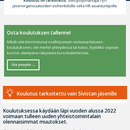
Koulutus on tarkoitettu:
Sivistystyönantajat ry:n
jäsenorganisaatioiden esihenkilöille sekä HR-asiantuntijoille.
Osta koulutuksen tallenne!
Mikäli olet kiinnostunut osallistumaan vastaavanlaiseen
koulutukseen, ole meihin yhteydessä tai katso, löydätkö sopivan
kurssin alempana näkyvästä kurssikalenterista.
Ota yhteyttä
Koulutus tarkoitettu vain Sivistan jäsenille
Koulutuksessa käydään läpi vuoden alussa 2022
voimaan tulleen uuden yhteistoimintalain
olennaisimmat muutokset.