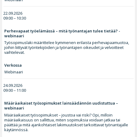
22.09.2026
09:00 – 10:30
Perhevapaat työelämässä – mitä työnantajan tulee tietää? -
webinaari
Työsopimuslaki määrittelee kymmenen erilaista perhevapaamuotoa,
joihin liittyvät työntekijöiden ja työnantajien oikeudet ja velvoitteet
vaihtelevat.
Verkossa
Webinaari
24.09.2026
09:00 – 11:00
Määräaikaiset työsopimukset lainsäädännön uudistuttua –
webinaari
Määräaikaiset työsopimukset – joustoa vai riski? Opi, milloin
määräaikaisuus on sallittua, miten sopimuksia voidaan jatkaa tai
päättää ja mitä ajankohtaiset lakimuutokset tarkoittavat työnantajalle
käytännössä.