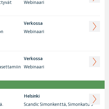
ttyvät
Webinaari
Verkossa
on
Webinaari
Verkossa
 asettamiin
Webinaari
Helsinki
ä.
Scandic Simonkenttä, Simonkatu 9