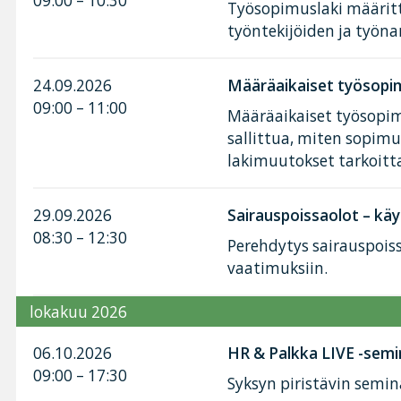
09:00 – 10:30
Työsopimuslaki määritt
työntekijöiden ja työnan
24.09.2026
Määräaikaiset työsopim
09:00 – 11:00
Määräaikaiset työsopimu
sallittua, miten sopimu
lakimuutokset tarkoitt
29.09.2026
Sairauspoissaolot – käy
08:30 – 12:30
Perehdytys sairauspoiss
vaatimuksiin.
lokakuu 2026
06.10.2026
HR & Palkka LIVE -semi
09:00 – 17:30
Syksyn piristävin semin