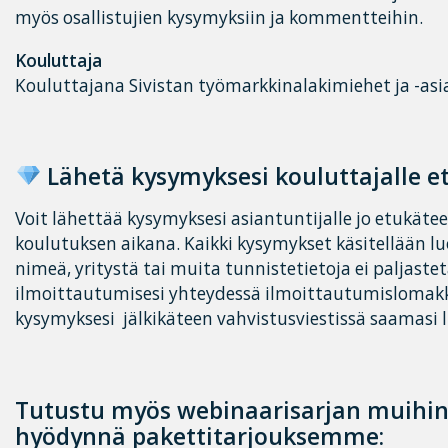
myös osallistujien kysymyksiin ja kommentteihin.
Kouluttaja
Kouluttajana Sivistan työmarkkinalakimiehet ja -asi
Lähetä kysymyksesi kouluttajalle e
Voit lähettää kysymyksesi asiantuntijalle jo etukäte
koulutuksen aikana. Kaikki kysymykset käsitellään l
nimeä, yritystä tai muita tunnistetietoja ei paljaste
ilmoittautumisesi yhteydessä ilmoittautumislomakke
kysymyksesi jälkikäteen vahvistusviestissä saamasi l
Tutustu myös webinaarisarjan muihin 
hyödynnä pakettitarjouksemme: