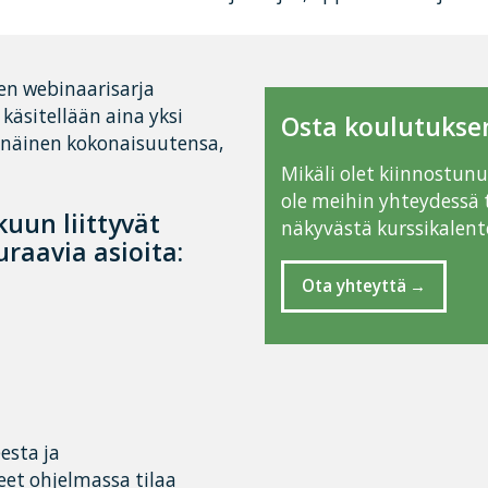
nen webinaarisarja
käsitellään aina yksi
Osta koulutuksen
senäinen kokonaisuutensa,
Mikäli olet kiinnostun
ole meihin yhteydessä 
uun liittyvät
näkyvästä kurssikalente
raavia asioita:
Ota yhteyttä
esta ja
eet ohjelmassa tilaa