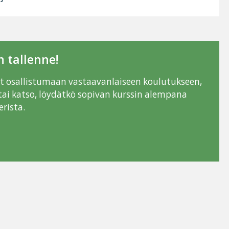
 tallenne!
ut osallistumaan vastaavanlaiseen koulutukseen,
tai katso, löydätkö sopivan kurssin alempana
rista.