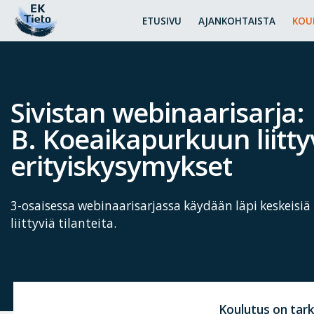
ETUSIVU
AJANKOHTAISTA
KOU
Sivistan webinaarisarja:
B. Koeaikapurkuun liitty
erityiskysymykset
3-osaisessa webinaarisarjassa käydään läpi keskeisi
liittyviä tilanteita.
Koulutus on tark