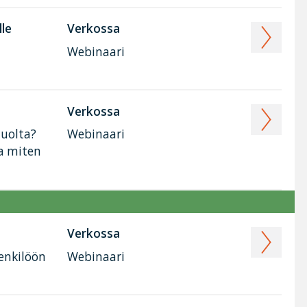
lle
Verkossa
Webinaari
Verkossa
huolta?
Webinaari
ja miten
Verkossa
henkilöön
Webinaari