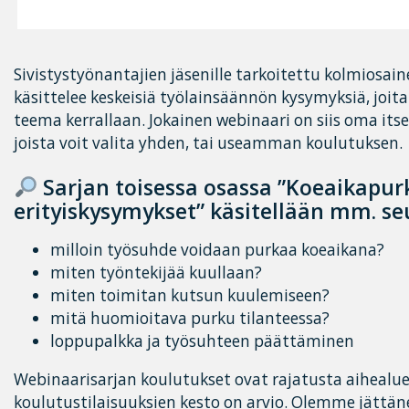
Sivistystyönantajien jäsenille tarkoitettu kolmiosai
käsittelee keskeisiä työlainsäännön kysymyksiä, joita 
teema kerrallaan. Jokainen webinaari on siis oma it
joista voit valita yhden, tai useamman koulutuksen.
Sarjan toisessa osassa ”Koeaikapurk
erityiskysymykset” käsitellään mm. seu
milloin työsuhde voidaan purkaa koeaikana?
miten työntekijää kuullaan?
miten toimitan kutsun kuulemiseen?
mitä huomioitava purku tilanteessa?
loppupalkka ja työsuhteen päättäminen
Webinaarisarjan koulutukset ovat rajatusta aihealue
koulutustilaisuuksien kesto on arvio. Olemme jättän