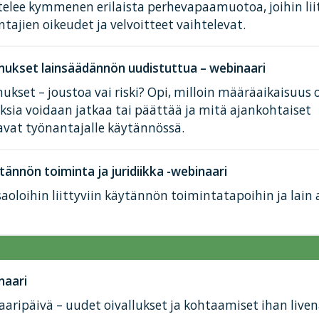
elee kymmenen erilaista perhevapaamuotoa, joihin lii
tajien oikeudet ja velvoitteet vaihtelevat.
ukset lainsäädännön uudistuttua – webinaari
kset – joustoa vai riski? Opi, milloin määräaikaisuus 
ksia voidaan jatkaa tai päättää ja mitä ajankohtaiset
avat työnantajalle käytännössä.
tännön toiminta ja juridiikka -webinaari
aoloihin liittyviin käytännön toimintatapoihin ja lain
naari
aaripäivä – uudet oivallukset ja kohtaamiset ihan liven