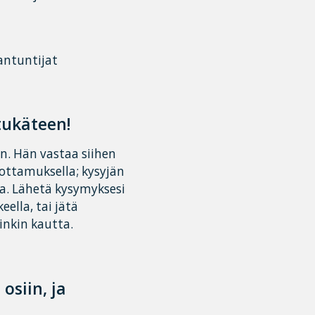
antuntijat
tukäteen!
en. Hän vastaa siihen
uottamuksella; kysyjän
ta. Lähetä kysymyksesi
ella, tai jätä
inkin kautta.
osiin, ja