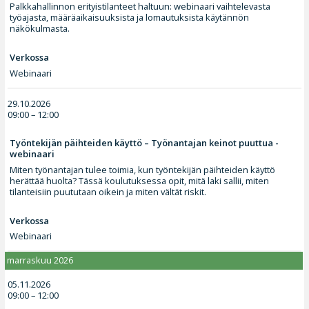
Palkkahallinnon erityistilanteet haltuun: webinaari vaihtelevasta
työajasta, määräaikaisuuksista ja lomautuksista käytännön
näkökulmasta.
Verkossa
Webinaari
29.10.2026
09:00 – 12:00
Työntekijän päihteiden käyttö – Työnantajan keinot puuttua -
webinaari
Miten työnantajan tulee toimia, kun työntekijän päihteiden käyttö
herättää huolta? Tässä koulutuksessa opit, mitä laki sallii, miten
tilanteisiin puututaan oikein ja miten vältät riskit.
Verkossa
Webinaari
marraskuu 2026
05.11.2026
09:00 – 12:00