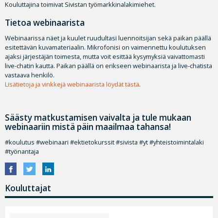
Kouluttajina toimivat Sivistan työmarkkinalakimiehet.
Tietoa webinaarista
Webinaarissa näet ja kuulet ruudultasi luennoitsijan sekä paikan päällä
esitettävän kuvamateriaalin. Mikrofonisi on vaimennettu koulutuksen
ajaksi järjestäjän toimesta, mutta voit esittää kysymyksiä vaivattomasti
live-chatin kautta. Paikan päällä on erikseen webinaarista ja live-chatista
vastaava henkilö.
Lisätietoja ja vinkkejä webinaarista löydät tästä
.
Säästy matkustamisen vaivalta ja tule mukaan
webinaariin mistä päin maailmaa tahansa!
#koulutus #webinaari #ektietokurssit #sivista #yt #yhteistoimintalaki
#työnantaja
Kouluttajat