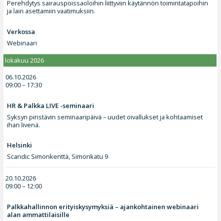
Perehdytys sairauspoissaoloihin liittyviin käytännön toimintatapoihin
ja lain asettamiin vaatimuksiin.
Verkossa
Webinaari
lokakuu 2026
06.10.2026
09:00 – 17:30
HR & Palkka LIVE -seminaari
Syksyn piristävin seminaaripäivä – uudet oivallukset ja kohtaamiset
ihan livenä.
Helsinki
Scandic Simonkenttä, Simonkatu 9
20.10.2026
09:00 – 12:00
Palkkahallinnon erityiskysymyksiä – ajankohtainen webinaari
alan ammattilaisille