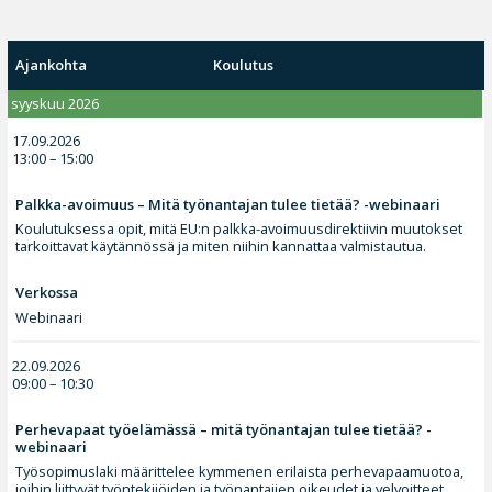
Ajankohta
Koulutus
syyskuu 2026
17.09.2026
13:00 – 15:00
Palkka-avoimuus – Mitä työnantajan tulee tietää? -webinaari
Koulutuksessa opit, mitä EU:n palkka-avoimuusdirektiivin muutokset
tarkoittavat käytännössä ja miten niihin kannattaa valmistautua.
Verkossa
Webinaari
22.09.2026
09:00 – 10:30
Perhevapaat työelämässä – mitä työnantajan tulee tietää? -
webinaari
Työsopimuslaki määrittelee kymmenen erilaista perhevapaamuotoa,
joihin liittyvät työntekijöiden ja työnantajien oikeudet ja velvoitteet