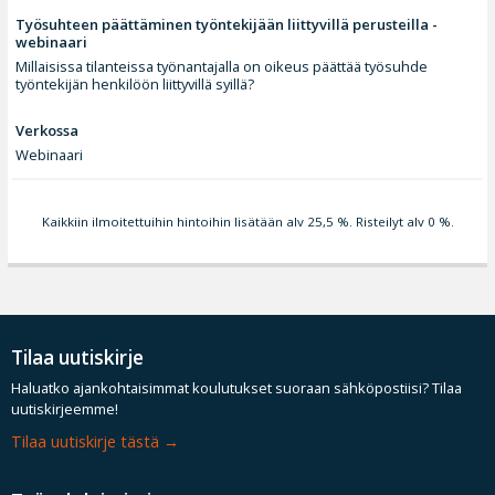
Työsuhteen päättäminen työntekijään liittyvillä perusteilla -
webinaari
Millaisissa tilanteissa työnantajalla on oikeus päättää työsuhde
työntekijän henkilöön liittyvillä syillä?
Verkossa
Webinaari
Kaikkiin ilmoitettuihin hintoihin lisätään alv 25,5 %. Risteilyt alv 0 %.
Tilaa uutiskirje
Haluatko ajankohtaisimmat koulutukset suoraan sähköpostiisi? Tilaa
uutiskirjeemme!
Tilaa uutiskirje tästä