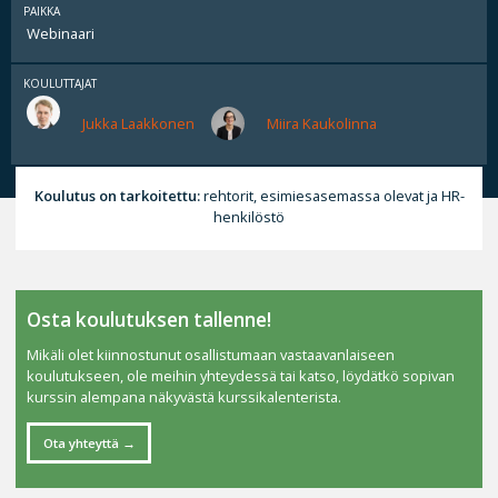
PAIKKA
Webinaari
KOULUTTAJAT
Jukka Laakkonen
Miira Kaukolinna
Koulutus on tarkoitettu:
rehtorit, esimiesasemassa olevat ja HR-
henkilöstö
Osta koulutuksen tallenne!
Mikäli olet kiinnostunut osallistumaan vastaavanlaiseen
koulutukseen, ole meihin yhteydessä tai katso, löydätkö sopivan
kurssin alempana näkyvästä kurssikalenterista.
Ota yhteyttä