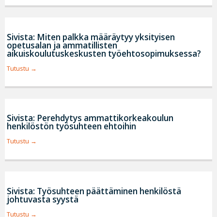
Sivista: Miten palkka määräytyy yksityisen
opetusalan ja ammatillisten
aikuiskoulutuskeskusten työehtosopimuksessa?
Tutustu
Sivista: Perehdytys ammattikorkeakoulun
henkilöstön työsuhteen ehtoihin
Tutustu
Sivista: Työsuhteen päättäminen henkilöstä
johtuvasta syystä
Tutustu