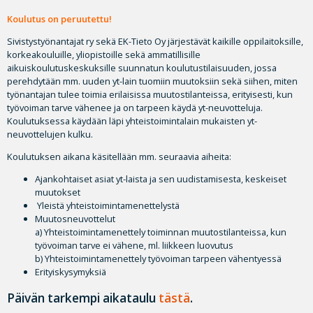
Koulutus on peruutettu!
Sivistystyönantajat ry sekä EK-Tieto Oy järjestävät kaikille oppilaitoksille,
korkeakouluille, yliopistoille sekä ammatillisille
aikuiskoulutuskeskuksille suunnatun koulutustilaisuuden, jossa
perehdytään mm. uuden yt-lain tuomiin muutoksiin sekä siihen, miten
työnantajan tulee toimia erilaisissa muutostilanteissa, erityisesti, kun
työvoiman tarve vähenee ja on tarpeen käydä yt-neuvotteluja.
Koulutuksessa käydään läpi yhteistoimintalain mukaisten yt-
neuvottelujen kulku.
Koulutuksen aikana käsitellään mm. seuraavia aiheita:
Ajankohtaiset asiat yt-laista ja sen uudistamisesta, keskeiset
muutokset
Yleistä yhteistoimintamenettelystä
Muutosneuvottelut
a) Yhteistoimintamenettely toiminnan muutostilanteissa, kun
työvoiman tarve ei vähene, ml. liikkeen luovutus
b) Yhteistoimintamenettely työvoiman tarpeen vähentyessä
Erityiskysymyksiä
Päivän tarkempi aikataulu
tästä
.