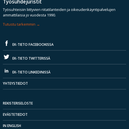
Työsuhdejuristit
Työsuhteisiin liittyvien riitatilanteiden ja oikeudenkäyntipalvelujen
ammattilaisia jo vuodesta 1990.
Tutustu tarkemmin
EK-TIETO FACEBOOKISSA
EK-TIETO TWITTERISSÄ
EK-TIETO LINKEDINISSÄ
YHTEYSTIEDOT
REKISTERISELOSTE
EVÄSTETIEDOT
IN ENGLISH