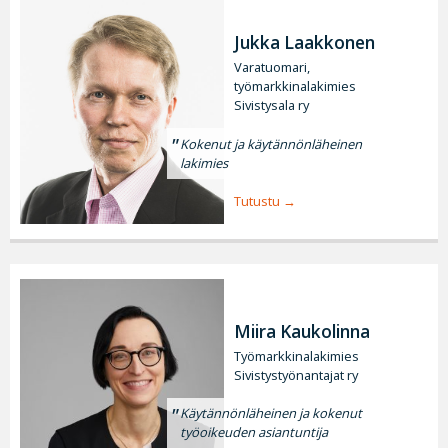
Jukka Laakkonen
Varatuomari,
työmarkkinalakimies
Sivistysala ry
Kokenut ja käytännönläheinen
lakimies
Tutustu
Miira Kaukolinna
Työmarkkinalakimies
Sivistystyönantajat ry
Käytännönläheinen ja kokenut
työoikeuden asiantuntija