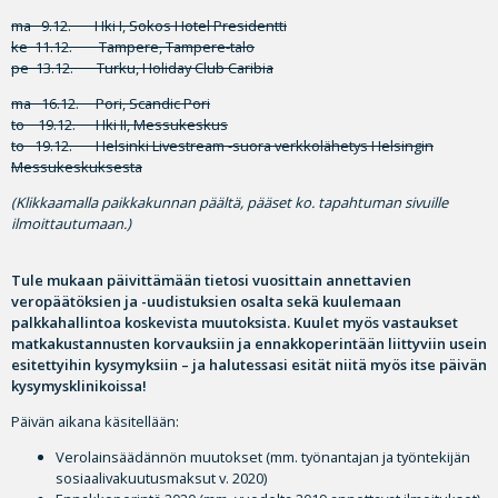
ma 9.12. Hki I, Sokos Hotel Presidentti
ke 11.12. Tampere, Tampere-talo
pe 13.12. Turku, Holiday Club Caribia
ma 16.12. Pori, Scandic Pori
to 19.12. Hki II, Messukeskus
to 19.12. Helsinki Livestream -suora verkkolähetys Helsingin
Messukeskuksesta
(Klikkaamalla paikkakunnan päältä
, pääset ko. tapahtuman sivuille
ilmoittautumaan.)
Tule mukaan päivittämään tietosi vuosittain annettavien
veropäätöksien ja -uudistuksien osalta sekä kuulemaan
palkkahallintoa koskevista muutoksista. Kuulet myös vastaukset
matkakustannusten korvauksiin ja ennakkoperintään liittyviin usein
esitettyihin kysymyksiin – ja halutessasi esität niitä myös itse päivän
kysymysklinikoissa!
Päivän aikana käsitellään:
Verolainsäädännön muutokset (mm. työnantajan ja työntekijän
sosiaalivakuutusmaksut v. 2020)