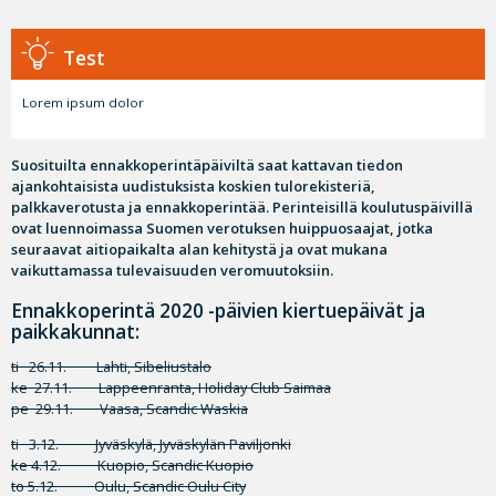
Test
Lorem ipsum dolor
Suosituilta ennakkoperintäpäiviltä saat kattavan tiedon
ajankohtaisista uudistuksista koskien tulorekisteriä,
palkkaverotusta ja ennakkoperintää. Perinteisillä koulutuspäivillä
ovat luennoimassa Suomen verotuksen huippuosaajat, jotka
seuraavat aitiopaikalta alan kehitystä ja ovat mukana
vaikuttamassa tulevaisuuden veromuutoksiin.
Ennakkoperintä 2020 -päivien kiertuepäivät ja
paikkakunnat:
ti 26.11. Lahti, Sibeliustalo
ke 27.11. Lappeenranta, Holiday Club Saimaa
pe 29.11. Vaasa, Scandic Waskia
ti 3.12. Jyväskylä, Jyväskylän Paviljonki
ke 4.12. Kuopio, Scandic Kuopio
to 5.12. Oulu, Scandic Oulu City