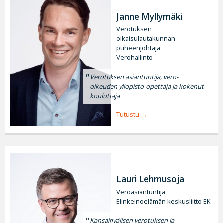
Janne Myllymäki
Verotuksen
oikaisulautakunnan
puheenjohtaja
Verohallinto
Verotuksen asiantuntija, vero-
oikeuden yliopisto-opettaja ja kokenut
kouluttaja
Tutustu
Lauri Lehmusoja
Veroasiantuntija
Elinkeinoelämän keskusliitto EK
Kansainvälisen verotuksen ja