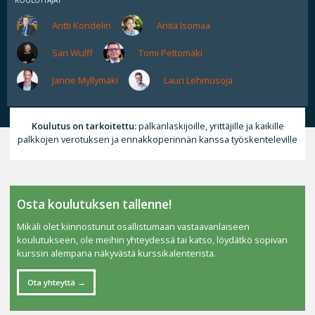
KOULUTTAJAT
Antti Kondelin
Anita Isomaa
Sari Wulff
Tomi Peltomäki
Janne Myllymäki
Lauri Lehmusoja
Koulutus on tarkoitettu:
palkanlaskijoille, yrittäjille ja kaikille
palkkojen verotuksen ja ennakkoperinnän kanssa työskenteleville
Osta koulutuksen tallenne!
Mikäli olet kiinnostunut osallistumaan vastaavanlaiseen
koulutukseen, ole meihin yhteydessä tai katso, löydätkö sopivan
kurssin alempana näkyvästä kurssikalenterista.
Ota yhteyttä