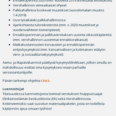
Ennakkoperintä 2020 (mm. vuodelta 2019 annettavat ilmoitukset)
Verohallinnon viimeaikaiset ohjeet
Palkkahallintoa koskevat muutokset (vuosilomalain muutos
1.4.2019)
Uusi työaikalaki palkkahallinnossa
Ajankohtaista tulorekisteristä (mm. v. 2020 muutokset ja
vuodenvaihteen toimenpiteet)
Ennakkoperinnän ja palkkaverotuksen uusinta oikeuskäytäntöä
(mm. verohallinnon uusimmat ennakkoratkaisut)
Matkakustannusten korvausten ja ennakkoperinnän
erityiskysymyksiä (mm. kansainvälisen ja kotimaisen etätyön
vero- ja sosiaaliturvakysymykset)
Aamu- ja iltapäiväluennot päättyvät kysymysklinikkaan, jolloin sinulla on
mahdollisuus esittää oma kysymyksesi maan parhaille
veroasiantuntijoille.
Päivän tarkempi ohjelma
tästä
Luennoitsijat
Tilaisuudessa luennoitsijoina toimivat verotuksen huippuosaajat
Elinkeinoelämän keskusliitosta (EK) sekä Verohallinnosta.
Kotiinviemisiksi saat suositun materiaalipaketin, josta on todellista
käytännön apua omaan työhösi!