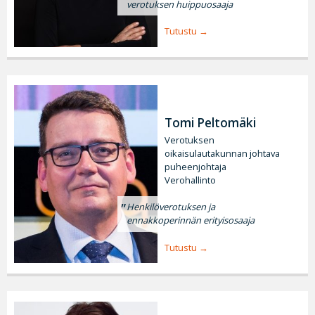
verotuksen huippuosaaja
Tutustu
Tomi Peltomäki
Verotuksen
oikaisulautakunnan johtava
puheenjohtaja
Verohallinto
Henkilöverotuksen ja
ennakkoperinnän erityisosaaja
Tutustu