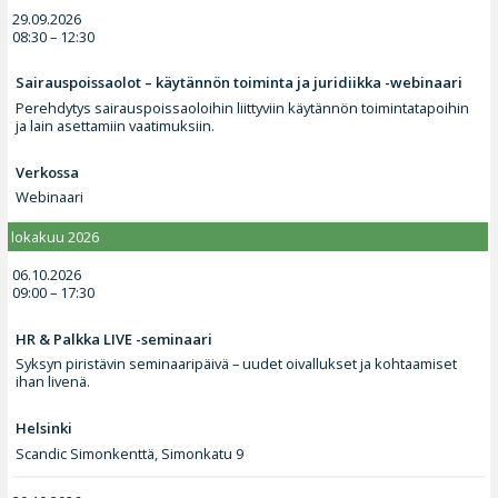
29.09.2026
08:30 – 12:30
Sairauspoissaolot – käytännön toiminta ja juridiikka -webinaari
Perehdytys sairauspoissaoloihin liittyviin käytännön toimintatapoihin
ja lain asettamiin vaatimuksiin.
Verkossa
Webinaari
lokakuu 2026
06.10.2026
09:00 – 17:30
HR & Palkka LIVE -seminaari
Syksyn piristävin seminaaripäivä – uudet oivallukset ja kohtaamiset
ihan livenä.
Helsinki
Scandic Simonkenttä, Simonkatu 9