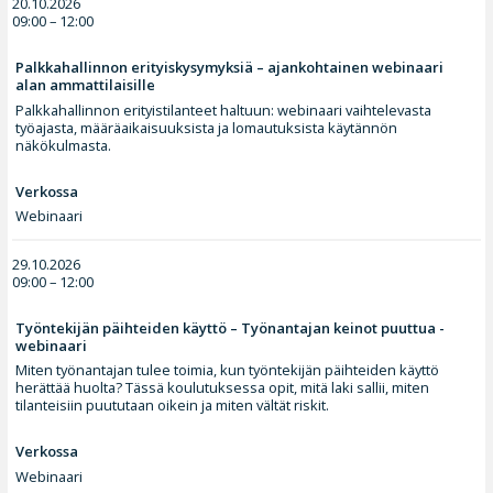
20.10.2026
09:00 – 12:00
Palkkahallinnon erityiskysymyksiä – ajankohtainen webinaari
alan ammattilaisille
Palkkahallinnon erityistilanteet haltuun: webinaari vaihtelevasta
työajasta, määräaikaisuuksista ja lomautuksista käytännön
näkökulmasta.
Verkossa
Webinaari
29.10.2026
09:00 – 12:00
Työntekijän päihteiden käyttö – Työnantajan keinot puuttua -
webinaari
Miten työnantajan tulee toimia, kun työntekijän päihteiden käyttö
herättää huolta? Tässä koulutuksessa opit, mitä laki sallii, miten
tilanteisiin puututaan oikein ja miten vältät riskit.
Verkossa
Webinaari