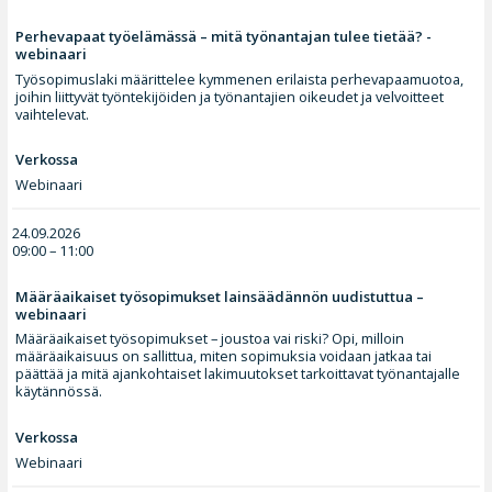
Perhevapaat työelämässä – mitä työnantajan tulee tietää? -
webinaari
Työsopimuslaki määrittelee kymmenen erilaista perhevapaamuotoa,
joihin liittyvät työntekijöiden ja työnantajien oikeudet ja velvoitteet
vaihtelevat.
Verkossa
Webinaari
24.09.2026
09:00 – 11:00
Määräaikaiset työsopimukset lainsäädännön uudistuttua –
webinaari
Määräaikaiset työsopimukset – joustoa vai riski? Opi, milloin
määräaikaisuus on sallittua, miten sopimuksia voidaan jatkaa tai
päättää ja mitä ajankohtaiset lakimuutokset tarkoittavat työnantajalle
käytännössä.
Verkossa
Webinaari