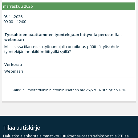
marraskuu 2026
05.11.2026
09:00 – 12:00
Työsuhteen päättäminen työntekijään liittyvillä perusteilla -
webinaari
Millaisissa tilanteissa työnantajalla on oikeus päättää työsuhde
työntekijän henkilöön liittyvillä syillä?
Verkossa
Webinaari
Kaikkiin ilmoitettuihin hintoihin lisätään alv 25,5 %. Risteilyt alv 0 %.
Tilaa uutiskirje
Haluatko ajankohtaisimmat koulutukset suoraan sähköpostiisi? Tilaa