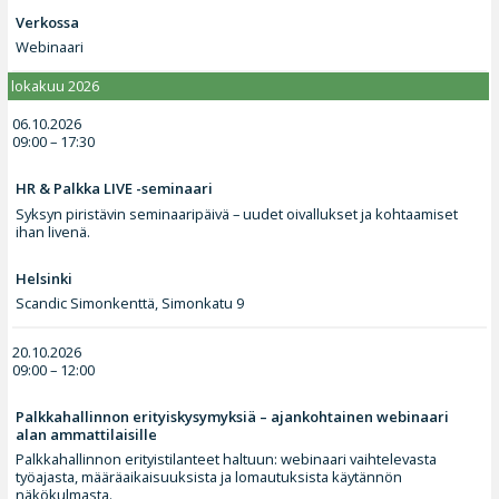
Verkossa
Webinaari
lokakuu 2026
06.10.2026
09:00 – 17:30
HR & Palkka LIVE -seminaari
Syksyn piristävin seminaaripäivä – uudet oivallukset ja kohtaamiset
ihan livenä.
Helsinki
Scandic Simonkenttä, Simonkatu 9
20.10.2026
09:00 – 12:00
Palkkahallinnon erityiskysymyksiä – ajankohtainen webinaari
alan ammattilaisille
Palkkahallinnon erityistilanteet haltuun: webinaari vaihtelevasta
työajasta, määräaikaisuuksista ja lomautuksista käytännön
näkökulmasta.