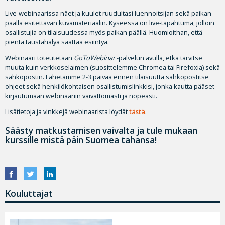
Live-webinaarissa näet ja kuulet ruudultasi luennoitsijan sekä paikan
päällä esitettävän kuvamateriaalin. Kyseessä on live-tapahtuma, jolloin
osallistujia on tilaisuudessa myös paikan päällä. Huomioithan, että
pientä taustahälyä saattaa esiintyä.
Webinaari toteutetaan
GoToWebinar
-palvelun avulla, etkä tarvitse
muuta kuin verkkoselaimen (suosittelemme Chromea tai Firefoxia) sekä
sähköpostin. Lähetämme 2-3 päivää ennen tilaisuutta sähköpostitse
ohjeet sekä henkilökohtaisen osallistumislinkkisi, jonka kautta pääset
kirjautumaan webinaariin vaivattomasti ja nopeasti.
Lisätietoja ja vinkkejä webinaarista löydät
tästä
.
Säästy matkustamisen vaivalta ja tule mukaan
kurssille mistä päin Suomea tahansa!
Kouluttajat