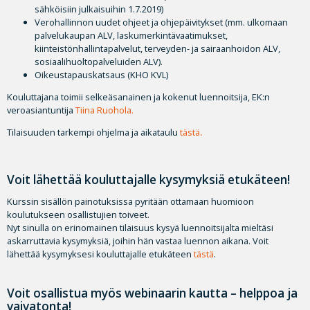
sähköisiin julkaisuihin 1.7.2019)
Verohallinnon uudet ohjeet ja ohjepäivitykset (mm. ulkomaan
palvelukaupan ALV, laskumerkintävaatimukset,
kiinteistönhallintapalvelut, terveyden- ja sairaanhoidon ALV,
sosiaalihuoltopalveluiden ALV).
Oikeustapauskatsaus (KHO KVL)
Kouluttajana toimii selkeäsanainen ja kokenut luennoitsija, EK:n
veroasiantuntija
Tiina Ruohola.
Tilaisuuden tarkempi ohjelma ja aikataulu
tästä
.
Voit lähettää kouluttajalle kysymyksiä etukäteen!
Kurssin sisällön painotuksissa pyritään ottamaan huomioon
koulutukseen osallistujien toiveet.
Nyt sinulla on erinomainen tilaisuus kysyä luennoitsijalta mieltäsi
askarruttavia kysymyksiä, joihin hän vastaa luennon aikana. Voit
lähettää kysymyksesi kouluttajalle etukäteen
tästä
.
Voit osallistua myös webinaarin kautta – helppoa ja
vaivatonta!