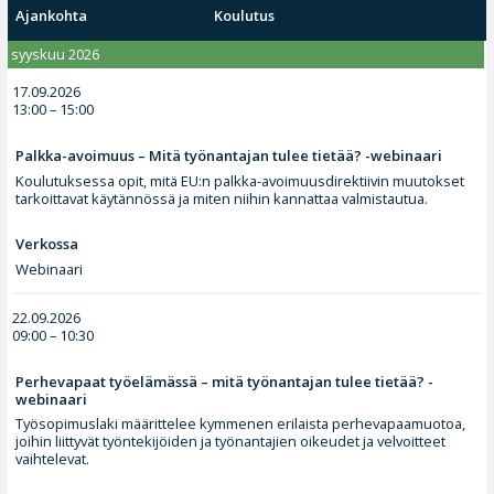
Ajankohta
Koulutus
syyskuu 2026
17.09.2026
13:00 – 15:00
Palkka-avoimuus – Mitä työnantajan tulee tietää? -webinaari
Koulutuksessa opit, mitä EU:n palkka-avoimuusdirektiivin muutokset
tarkoittavat käytännössä ja miten niihin kannattaa valmistautua.
Verkossa
Webinaari
22.09.2026
09:00 – 10:30
Perhevapaat työelämässä – mitä työnantajan tulee tietää? -
webinaari
Työsopimuslaki määrittelee kymmenen erilaista perhevapaamuotoa,
joihin liittyvät työntekijöiden ja työnantajien oikeudet ja velvoitteet
vaihtelevat.