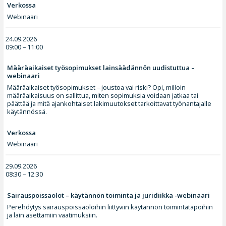
Verkossa
Webinaari
24.09.2026
09:00 – 11:00
Määräaikaiset työsopimukset lainsäädännön uudistuttua –
webinaari
Määräaikaiset työsopimukset – joustoa vai riski? Opi, milloin
määräaikaisuus on sallittua, miten sopimuksia voidaan jatkaa tai
päättää ja mitä ajankohtaiset lakimuutokset tarkoittavat työnantajalle
käytännössä.
Verkossa
Webinaari
29.09.2026
08:30 – 12:30
Sairauspoissaolot – käytännön toiminta ja juridiikka -webinaari
Perehdytys sairauspoissaoloihin liittyviin käytännön toimintatapoihin
ja lain asettamiin vaatimuksiin.