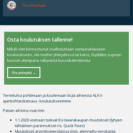
Tiina Ruohola
Osta koulutuksen tallenne!
Mikäli olet kiinnostunut osallistumaan vastaavanlaiseen
koulutukseen, ole meihin yhteydessä tai katso, löydätkö sopivan
kurssin alempana näkyvästä kurssikalenterista.
Ota yhteyttä
Tervetuloa pohtimaan ja kuulemaan lisää aiheesta ALV:n
ajankohtaiskatsaus -koulutukseemme.
Päivän aiheina ovat mm.
1.1.2020 voimaan tulevat EU-tavarakaupan muutokset (lyhyen
tähtäimen parannukset ns. Quick Fixes)
Muutokset arvonlisäverolaissa (mm. alennettu verokanta