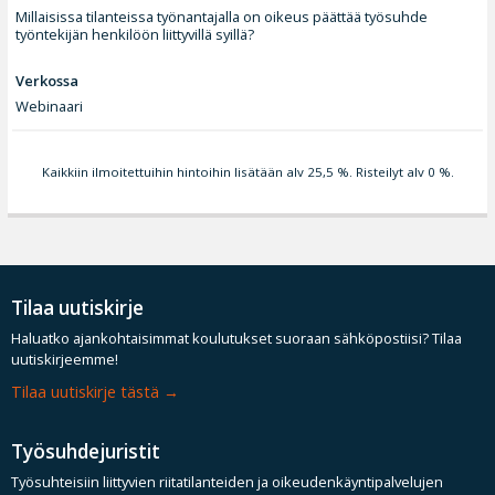
Millaisissa tilanteissa työnantajalla on oikeus päättää työsuhde
työntekijän henkilöön liittyvillä syillä?
Verkossa
Webinaari
Kaikkiin ilmoitettuihin hintoihin lisätään alv 25,5 %. Risteilyt alv 0 %.
Tilaa uutiskirje
Haluatko ajankohtaisimmat koulutukset suoraan sähköpostiisi? Tilaa
uutiskirjeemme!
Tilaa uutiskirje tästä
Työsuhdejuristit
Työsuhteisiin liittyvien riitatilanteiden ja oikeudenkäyntipalvelujen