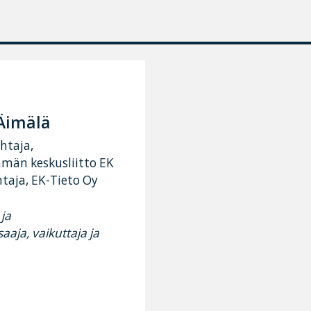
Äimälä
htaja,
ämän keskusliitto EK
taja, EK-Tieto Oy
ja
aja, vaikuttaja ja