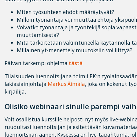
Miten työsuhteen ehdot määräytyvät?
Milloin työnantaja voi muuttaa ehtoja yksipuoli
Voivatko työnantaja ja työntekijä sopia vapaast
muuttamisesta?
Mitä tarkoitetaan vakiintuneella käytännöllä tai
Millainen yt-menettely muutoksiin voi liittyä?
Päivän tarkempi ohjelma
tästä
Tilaisuuden luennoitsijana toimii EK:n työlainsäädä
lakiasiainjohtaja
Markus Äimälä
, joka on kokenut ty
kirjailija.
Olisiko webinaari sinulle parempi vai
Voit osallistua kurssille helposti nyt myös live-webin
ruudultasi luennoitsijan ja esitettävän kuvamateriaa
luennoitsijan äänen. Kyseessä on live-tapahtuma, joll