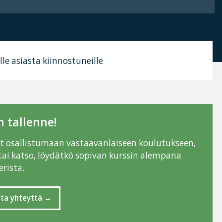
ille asiasta kiinnostuneille
 tallenne!
ut osallistumaan vastaavanlaiseen koulutukseen,
tai katso, löydätkö sopivan kurssin alempana
rista.
ta yhteyttä