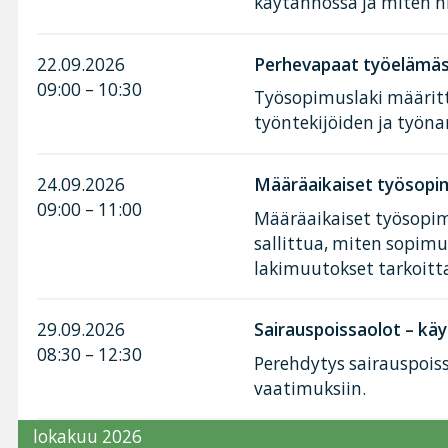
käytännössä ja miten n
22.09.2026
Perhevapaat työelämäss
09:00 – 10:30
Työsopimuslaki määritt
työntekijöiden ja työnan
24.09.2026
Määräaikaiset työsopim
09:00 – 11:00
Määräaikaiset työsopimu
sallittua, miten sopimu
lakimuutokset tarkoitt
29.09.2026
Sairauspoissaolot – käy
08:30 – 12:30
Perehdytys sairauspoiss
vaatimuksiin.
lokakuu 2026