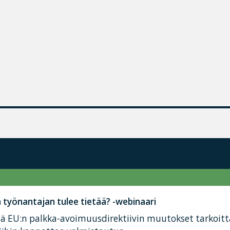
työnantajan tulee tietää? -webinaari
tä EU:n palkka-avoimuusdirektiivin muutokset tarkoit