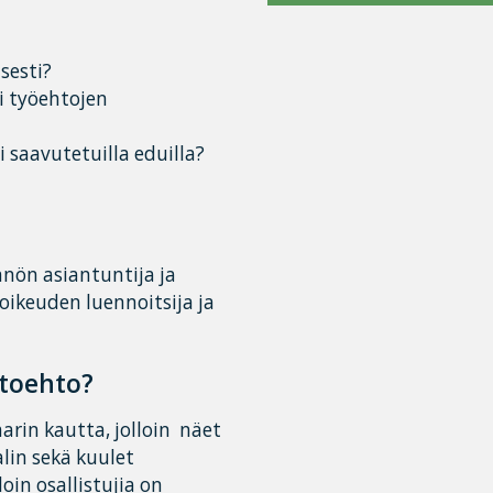
sesti?
i työehtojen
 saavutetuilla eduilla?
nnön asiantuntija ja
öoikeuden luennoitsija ja
htoehto?
aarin kautta, jolloin näet
lin sekä kuulet
oin osallistujia on