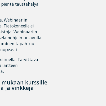
ä pientä taustahälyä
a. Webinaariin
a. Tietokoneelle ei
istoja. Webinaariin
 selainohjelman avulla
istuminen tapahtuu
 nopeasti.
helimella. Tarvittava
 laitteen
a.
e mukaan kurssille
a ja vinkkejä