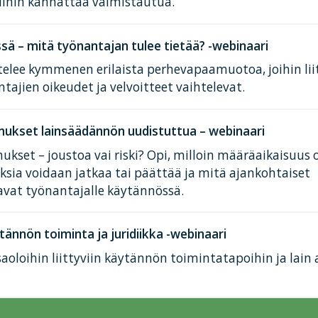
iihin kannattaa valmistautua.
ä – mitä työnantajan tulee tietää? -webinaari
elee kymmenen erilaista perhevapaamuotoa, joihin lii
tajien oikeudet ja velvoitteet vaihtelevat.
ukset lainsäädännön uudistuttua – webinaari
kset – joustoa vai riski? Opi, milloin määräaikaisuus 
ksia voidaan jatkaa tai päättää ja mitä ajankohtaiset
avat työnantajalle käytännössä.
tännön toiminta ja juridiikka -webinaari
aoloihin liittyviin käytännön toimintatapoihin ja lain