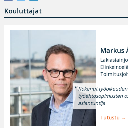
Kouluttajat
Markus 
Lakiasiainjo
Elinkeinoel
Toimitusjoh
Kokenut työoikeuden 
työehtosopimusten osa
asiantuntija
Tutustu