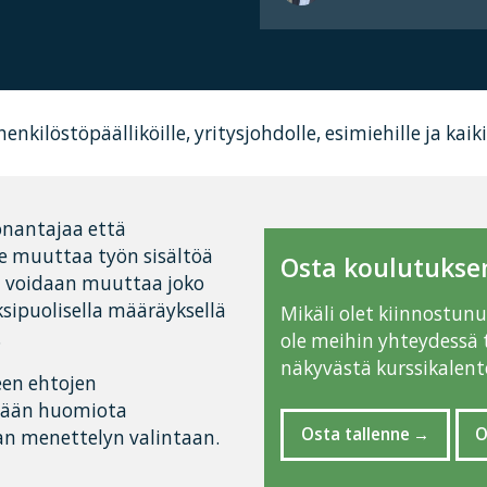
enkilöstöpäälliköille, yritysjohdolle, esimiehille ja kaik
önantajaa että
ve muuttaa työn sisältöä
Osta koulutuksen
ja voidaan muuttaa joko
sipuolisella määräyksellä
Mikäli olet kiinnostun
.
ole meihin yhteydessä 
näkyvästä kurssikalente
een ehtojen
tetään huomiota
Osta tallenne
O
ean menettelyn valintaan.