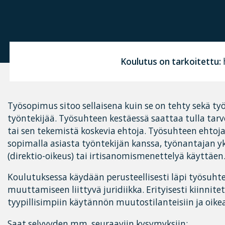
Koulutus on tarkoitettu:
h
Työsopimus sitoo sellaisena kuin se on tehty sekä ty
työntekijää. Työsuhteen kestäessä saattaa tulla tar
tai sen tekemistä koskevia ehtoja. Työsuhteen ehto
sopimalla asiasta työntekijän kanssa, työnantajan yk
(direktio-oikeus) tai irtisanomismenettelyä käyttäen
Koulutuksessa käydään perusteellisesti läpi työsuht
muuttamiseen liittyvä juridiikka. Erityisesti kiinni
tyypillisimpiin käytännön muutostilanteisiin ja oik
Saat selvyyden mm. seuraaviin kysymyksiin: