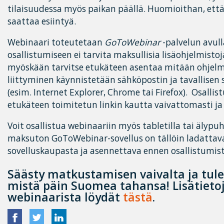
tilaisuudessa myös paikan päällä. Huomioithan, ett
saattaa esiintyä.
Webinaari toteutetaan
GoToWebinar
-palvelun avull
osallistumiseen ei tarvita maksullisia lisäohjelmistoj
myöskään tarvitse etukäteen asentaa mitään ohjelm
liittyminen käynnistetään sähköpostin ja tavallisen
(esim. Internet Explorer, Chrome tai Firefox). Osall
etukäteen toimitetun linkin kautta vaivattomasti ja
Voit osallistua webinaariin myös tabletilla tai älypu
maksuton GoToWebinar-sovellus on tällöin ladattava
sovelluskaupasta ja asennettava ennen osallistumist
Säästy matkustamisen vaivalta ja tul
mistä päin Suomea tahansa! Lisätietoj
webinaarista löydät
tästä
.