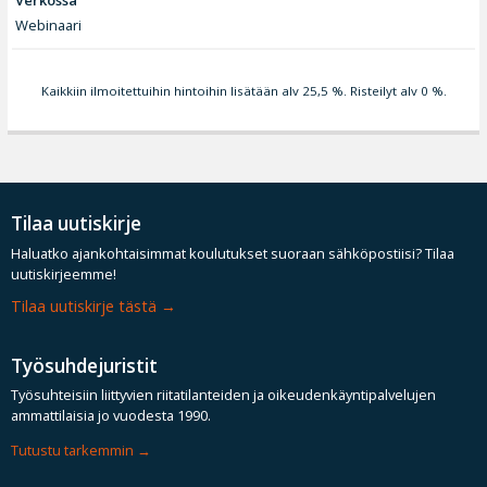
Verkossa
Webinaari
Kaikkiin ilmoitettuihin hintoihin lisätään alv 25,5 %. Risteilyt alv 0 %.
Tilaa uutiskirje
Haluatko ajankohtaisimmat koulutukset suoraan sähköpostiisi? Tilaa
uutiskirjeemme!
Tilaa uutiskirje tästä
Työsuhdejuristit
Työsuhteisiin liittyvien riitatilanteiden ja oikeudenkäyntipalvelujen
ammattilaisia jo vuodesta 1990.
Tutustu tarkemmin