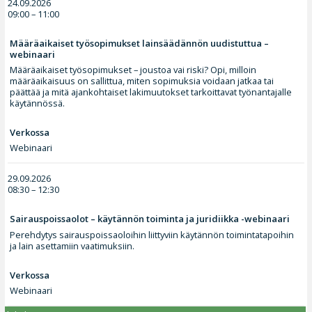
24.09.2026
09:00 – 11:00
Määräaikaiset työsopimukset lainsäädännön uudistuttua –
webinaari
Määräaikaiset työsopimukset – joustoa vai riski? Opi, milloin
määräaikaisuus on sallittua, miten sopimuksia voidaan jatkaa tai
päättää ja mitä ajankohtaiset lakimuutokset tarkoittavat työnantajalle
käytännössä.
Verkossa
Webinaari
29.09.2026
08:30 – 12:30
Sairauspoissaolot – käytännön toiminta ja juridiikka -webinaari
Perehdytys sairauspoissaoloihin liittyviin käytännön toimintatapoihin
ja lain asettamiin vaatimuksiin.
Verkossa
Webinaari