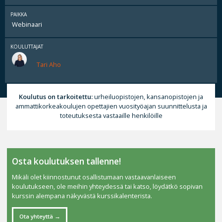
PAIKKA
Webinaari
KOULUTTAJAT
Tari Aho
Koulutus on tarkoitettu:
urheiluopistojen, kansanopistojen ja
ammattikorkeakoulujen opettajien vuosityöajan suunnittelusta ja
toteutuksesta vastaaille henkilöille
Osta koulutuksen tallenne!
Mikäli olet kiinnostunut osallistumaan vastaavanlaiseen
koulutukseen, ole meihin yhteydessä tai katso, löydätkö sopivan
kurssin alempana näkyvästä kurssikalenterista.
Ota yhteyttä