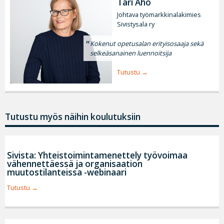
Tari Aho
Johtava työmarkkinalakimies
Sivistysala ry
Kokenut opetusalan erityisosaaja sekä
selkeäsanainen luennoitsija
Tutustu
Tutustu myös näihin koulutuksiin
Sivista: Yhteistoimintamenettely työvoimaa
vähennettäessä ja organisaation
muutostilanteissa -webinaari
Tutustu