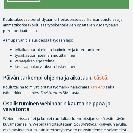
Koulutuksessa perehdytään urheiluopistoissa, kansanopistoissa ja
ammattikorkeakouluissa työskentelevien opettajien vuosityöajan
perusperiaatteisiin.
Aamupäivän tilaisuudessa käydään läpi:
työaikasuunnitelman laatiminen ja toteutuminen
työaikasuunnitelman muuttaminen
vapaajaksojärjestelmä
kesävapaakorvauksen laskeminen
Päivän tarkempi ohjelma ja aikataulu
tästä.
Kouluttajina toimivat johtava työmarkkinalakimies
Tari Aho
sekä
työmarkkinalakimies
Suvi Huotari
Sivistasta.
Osallistuminen webinaarin kautta helppoa ja
vaivatonta!
Webinaarissa näet ja kuulet ruudultasi luennoitsijan sekä esitettävän
kuvamateriaalin. Webinaari toteutetaan
GoToWebinar
-palvelun avulla,
etkä tarvitse muuta kuin internetyhteyden (suosittelemme selaimeksi