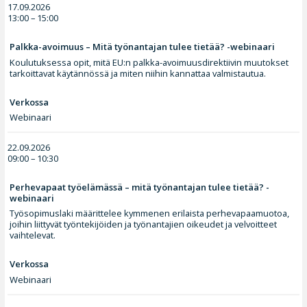
17.09.2026
13:00 – 15:00
Palkka-avoimuus – Mitä työnantajan tulee tietää? -webinaari
Koulutuksessa opit, mitä EU:n palkka-avoimuusdirektiivin muutokset
tarkoittavat käytännössä ja miten niihin kannattaa valmistautua.
Verkossa
Webinaari
22.09.2026
09:00 – 10:30
Perhevapaat työelämässä – mitä työnantajan tulee tietää? -
webinaari
Työsopimuslaki määrittelee kymmenen erilaista perhevapaamuotoa,
joihin liittyvät työntekijöiden ja työnantajien oikeudet ja velvoitteet
vaihtelevat.
Verkossa
Webinaari