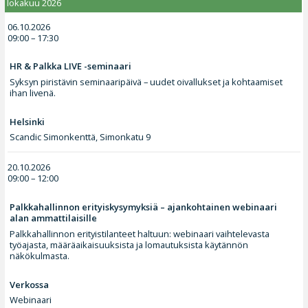
lokakuu 2026
06.10.2026
09:00 – 17:30
HR & Palkka LIVE -seminaari
Syksyn piristävin seminaaripäivä – uudet oivallukset ja kohtaamiset
ihan livenä.
Helsinki
Scandic Simonkenttä, Simonkatu 9
20.10.2026
09:00 – 12:00
Palkkahallinnon erityiskysymyksiä – ajankohtainen webinaari
alan ammattilaisille
Palkkahallinnon erityistilanteet haltuun: webinaari vaihtelevasta
työajasta, määräaikaisuuksista ja lomautuksista käytännön
näkökulmasta.
Verkossa
Webinaari