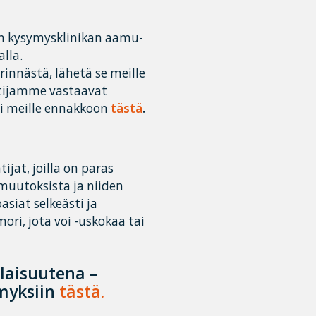
en kysymysklinikan aamu-
lla.
innästä, lähetä se meille
ntijamme vastaavat
si meille ennakkoon
tästä
.
at, joilla on paras
muutoksista ja niiden
asiat selkeästi ja
ri, jota voi -uskokaa tai
ilaisuutena –
ymyksiin
tästä.