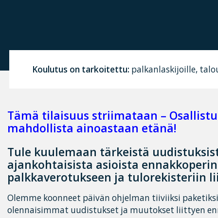
Koulutus on tarkoitettu:
palkanlaskijoille, talo
Tämä tilaisuus striimataan – Osallis
mahdollista ainoastaan etänä!
Tule kuulemaan tärkeistä uudistuksist
ajankohtaisista asioista ennakkoperin
palkkaverotukseen ja tulorekisteriin li
Olemme koonneet päivän ohjelman tiiviiksi paketiksi,
olennaisimmat uudistukset ja muutokset liittyen e