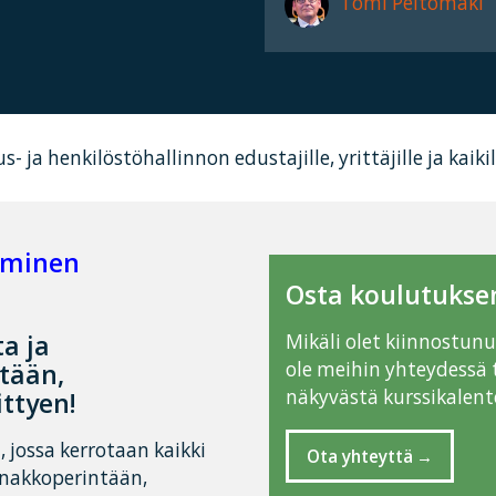
Tomi Peltomäki
us- ja henkilöstöhallinnon edustajille, yrittäjille ja ka
tuminen
Osta koulutuksen
a ja
Mikäli olet kiinnostun
tään,
ole meihin yhteydessä 
näkyvästä kurssikalente
ittyen!
 jossa kerrotaan kaikki
Ota yhteyttä
nnakkoperintään,