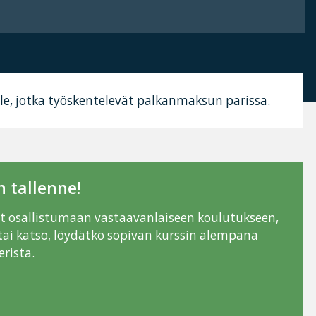
ikille, jotka työskentelevät palkanmaksun parissa.
 tallenne!
ut osallistumaan vastaavanlaiseen koulutukseen,
tai katso, löydätkö sopivan kurssin alempana
rista.