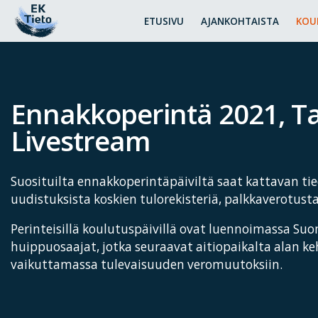
ETUSIVU
AJANKOHTAISTA
KOU
Ennakkoperintä 2021, 
Livestream
Suosituilta ennakkoperintäpäiviltä saat kattavan ti
uudistuksista koskien tulorekisteriä, palkkaverotust
Perinteisillä koulutuspäivillä ovat luennoimassa Su
huippuosaajat, jotka seuraavat aitiopaikalta alan k
vaikuttamassa tulevaisuuden veromuutoksiin.