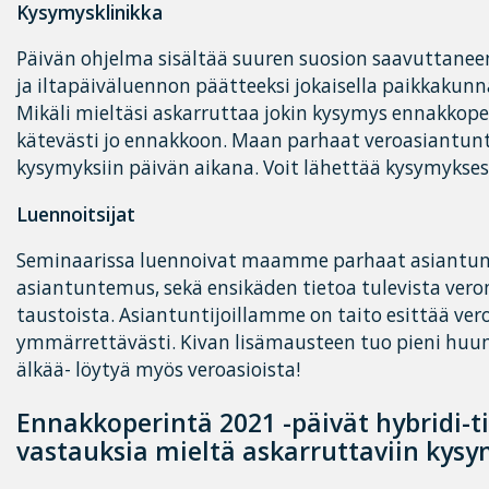
Kysymysklinikka
Päivän ohjelma sisältää suuren suosion saavuttane
ja iltapäiväluennon päätteeksi jokaisella paikkakunna
Mikäli mieltäsi askarruttaa jokin kysymys ennakkoper
kätevästi jo ennakkoon. Maan parhaat veroasiantu
kysymyksiin päivän aikana. Voit lähettää kysymykse
Luennoitsijat
Seminaarissa luennoivat maamme parhaat asiantuntij
asiantuntemus, sekä ensikäden tietoa tulevista vero
taustoista. Asiantuntijoillamme on taito esittää vero
ymmärrettävästi. Kivan lisämausteen tuo pieni huumo
älkää- löytyä myös veroasioista!
Ennakkoperintä 2021 -päivät hybridi-t
vastauksia mieltä askarruttaviin kys