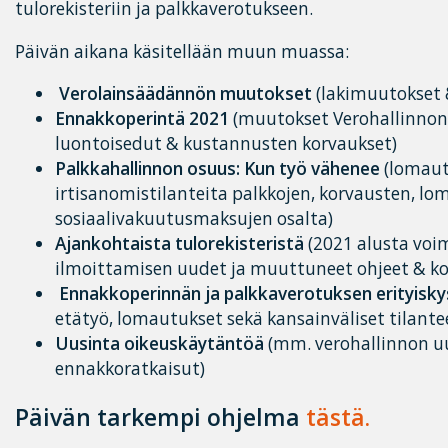
tulorekisteriin ja palkkaverotukseen.
Päivän aikana käsitellään muun muassa:
Verolainsäädännön muutokset
(lakimuutokset 
Ennakkoperintä 2021
(muutokset Verohallinnon 
luontoisedut & kustannusten korvaukset)
Palkkahallinnon osuus: Kun työ vähenee
(lomaut
irtisanomistilanteita palkkojen, korvausten, lo
sosiaalivakuutusmaksujen osalta)
Ajankohtaista tulorekisteristä
(2021 alusta voi
ilmoittamisen uudet ja muuttuneet ohjeet & 
Ennakkoperinnän ja palkkaverotuksen erityisk
etätyö, lomautukset sekä kansainväliset tilante
Uusinta oikeuskäytäntöä
(mm. verohallinnon 
ennakkoratkaisut)
Päivän tarkempi ohjelma
tästä.