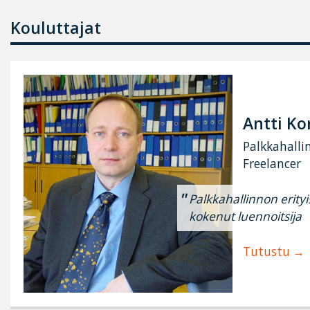
Kouluttajat
Antti Ko
Palkkahalli
Freelancer
Palkkahallinnon erityi
kokenut luennoitsija
Tutustu