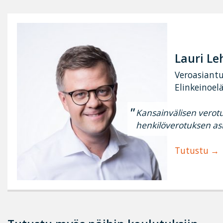
Lauri L
Veroasiantu
Elinkeinoel
Kansainvälisen verot
henkilöverotuksen asi
Tutustu