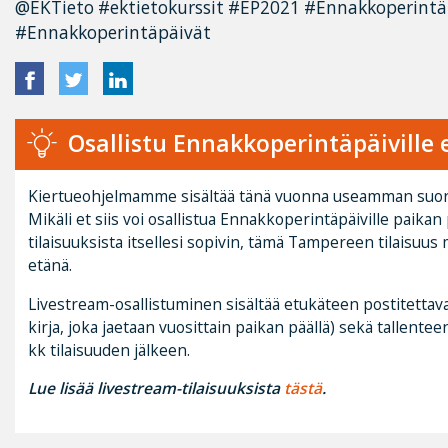
@EKTieto #ektietokurssit #EP2021 #Ennakkoperint
#Ennakkoperintäpäivät
Osallistu Ennakkoperintäpäiville 
Kiertueohjelmamme sisältää tänä vuonna useamman suor
Mikäli et siis voi osallistua Ennakkoperintäpäiville paikan 
tilaisuuksista itsellesi sopivin, tämä Tampereen tilaisuus 
etänä.
Livestream-osallistuminen sisältää etukäteen postitettav
kirja, joka jaetaan vuosittain paikan päällä) sekä tallentee
kk tilaisuuden jälkeen.
Lue lisää livestream-tilaisuuksista
tästä
.