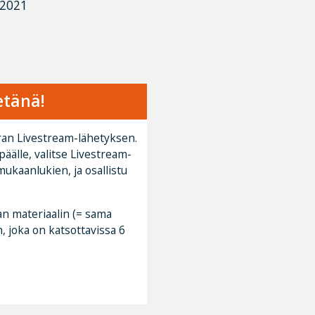
ä2021
etänä!
an Livestream-lähetyksen.
päälle, valitse Livestream-
mukaanlukien, ja osallistu
an materiaalin (= sama
n, joka on katsottavissa 6