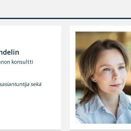
ndelin
nnon konsultti
sasiantuntija sekä