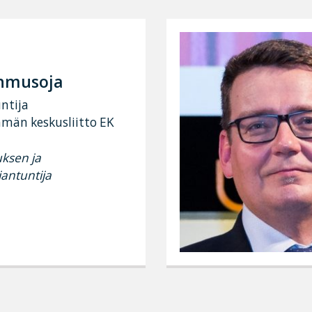
ehmusoja
ntija
ämän keskusliitto EK
uksen ja
antuntija