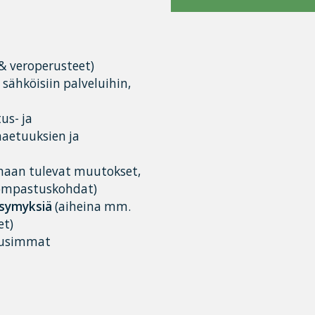
& veroperusteet)
sähköisiin palveluihin,
us- ja
maetuuksien ja
maan tulevat muutokset,
kompastuskohdat)
ysymyksiä
(aiheina mm.
et)
uusimmat