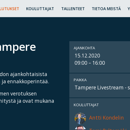
LUTUKSET
KOULUTTAJAT
TALLENTEET
TIETOA MEISTÄ
Tampere
AJANKOHTA
15.12.2020
09:00 – 16:00
edon ajankohtaisista
PAIKKA
a ja ennakkoperintää.
Tampere Livestream - s
omen verotuksen
ehitystä ja ovat mukana
KOULUTTAJAT
Antti Kondelin