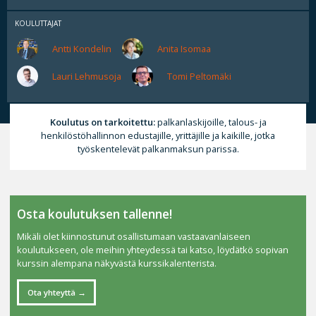
KOULUTTAJAT
Antti Kondelin
Anita Isomaa
Lauri Lehmusoja
Tomi Peltomäki
Koulutus on tarkoitettu:
palkanlaskijoille, talous- ja
henkilöstöhallinnon edustajille, yrittäjille ja kaikille, jotka
työskentelevät palkanmaksun parissa.
Osta koulutuksen tallenne!
Mikäli olet kiinnostunut osallistumaan vastaavanlaiseen
koulutukseen, ole meihin yhteydessä tai katso, löydätkö sopivan
kurssin alempana näkyvästä kurssikalenterista.
Ota yhteyttä