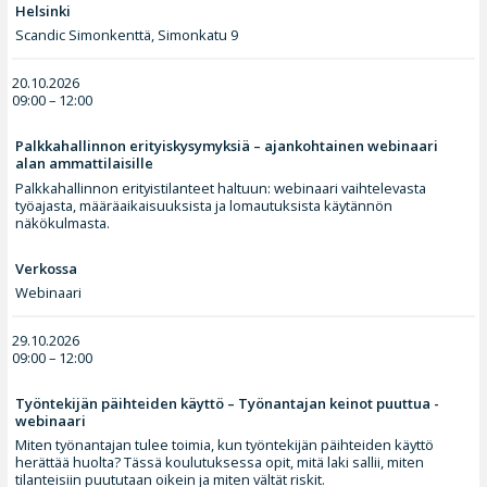
Helsinki
Scandic Simonkenttä, Simonkatu 9
20.10.2026
09:00 – 12:00
Palkkahallinnon erityiskysymyksiä – ajankohtainen webinaari
alan ammattilaisille
Palkkahallinnon erityistilanteet haltuun: webinaari vaihtelevasta
työajasta, määräaikaisuuksista ja lomautuksista käytännön
näkökulmasta.
Verkossa
Webinaari
29.10.2026
09:00 – 12:00
Työntekijän päihteiden käyttö – Työnantajan keinot puuttua -
webinaari
Miten työnantajan tulee toimia, kun työntekijän päihteiden käyttö
herättää huolta? Tässä koulutuksessa opit, mitä laki sallii, miten
tilanteisiin puututaan oikein ja miten vältät riskit.