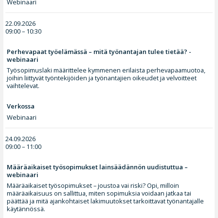
Webinaari
22.09.2026
09:00 – 10:30
Perhevapaat työelämässä – mitä työnantajan tulee tietää? -
webinaari
Työsopimuslaki määrittelee kymmenen erilaista perhevapaamuotoa,
joihin liittyvät työntekijöiden ja työnantajien oikeudet ja velvoitteet
vaihtelevat.
Verkossa
Webinaari
24.09.2026
09:00 – 11:00
Määräaikaiset työsopimukset lainsäädännön uudistuttua –
webinaari
Määräaikaiset työsopimukset – joustoa vai riski? Opi, milloin
määräaikaisuus on sallittua, miten sopimuksia voidaan jatkaa tai
päättää ja mitä ajankohtaiset lakimuutokset tarkoittavat työnantajalle
käytännössä.