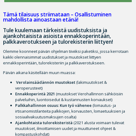
Tämä tilaisuus striimataan – Osallistuminen
mahdollista ainoastaan etänä!
Tule kuulemaan tärkeistä uudistuksista ja
ajankohtaisista asioista ennakkoperintään,
palkkaverotukseen ja tulorekisteriin liittyen!
Olemme koonneet päivän ohjelman tiiviiksi paketiksi, jossa kerrotaan
kaikki olennaisimmat uudistukset ja muutokset liittyen
ennakkoperintään, tulorekisteriin ja palkkaverotukseen.
Päivän aikana käsitellään muun muassa:
Verolainsäädännön muutokset
(lakimuutokset &
veroperusteet)
Ennakkoperintä 2021
(muutokset Verohallinnon sähköisiin
palveluihin, luontoisedut & kustannusten korvaukset)
Palkkahallinnon osuus: Kun työ vähenee
(lomautus- ja
irtisanomistilanteita palkkojen, korvausten, lomaetuuksien ja
sosiaalivakuutusmaksujen osalta)
Ajankohtaista tulorekisteristä
(2021 alusta voimaan tulevat
muutokset, ilmoittamisen uudet ja muuttuneet ohjeet &
kompastuskohdat)