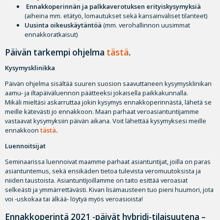
Ennakkoperinnän ja palkkaverotuksen erityiskysymyksiä
(aiheina mm. etätyö, lomautukset sekä kansainväliset tilanteet)
Uusinta oikeuskäytäntöä
(mm. verohallinnon uusimmat
ennakkoratkaisut)
Päivän tarkempi ohjelma
tästä
.
Kysymysklinikka
Päivän ohjelma sisältää suuren suosion saavuttaneen kysymysklinikan
aamu- ja iltapäiväluennon päätteeksi jokaisella paikkakunnalla.
Mikäli mieltäsi askarruttaa jokin kysymys ennakkoperinnästä, lähetä se
meille kätevästi jo ennakkoon. Maan parhaat veroasiantuntijamme
vastaavat kysymyksiin päivän aikana. Voit lähettää kysymyksesi meille
ennakkoon
tästä
.
Luennoitsijat
Seminaarissa luennoivat maamme parhaat asiantuntijat, joilla on paras
asiantuntemus, sekä ensikäden tietoa tulevista veromuutoksista ja
niiden taustoista. Asiantuntijoillamme on taito esittää veroasiat
selkeästi ja ymmärrettävästi. Kivan lisämausteen tuo pieni huumori, jota
voi -uskokaa tai älkää- löytyä myös veroasioista!
Ennakkoperintä 2021 -päivät hybridi-tilaisuutena –