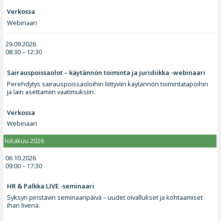
Verkossa
Webinaari
29.09.2026
08:30 – 12:30
Sairauspoissaolot – käytännön toiminta ja juridiikka -webinaari
Perehdytys sairauspoissaoloihin liittyviin käytännön toimintatapoihin
ja lain asettamiin vaatimuksiin.
Verkossa
Webinaari
lokakuu 2026
06.10.2026
09:00 – 17:30
HR & Palkka LIVE -seminaari
Syksyn piristävin seminaaripäivä – uudet oivallukset ja kohtaamiset
ihan livenä.