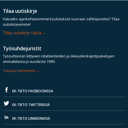
Tilaa uutiskirje
Haluatko ajankohtaisimmat koulutukset suoraan sähköpostiisi? Tilaa
uutiskirjeemme!
Tilaa uutiskirje tästä
Työsuhdejuristit
Työsuhteisiin liittyvien riitatilanteiden ja oikeudenkäyntipalvelujen
ammattilaisia jo vuodesta 1990.
Tutustu tarkemmin
EK-TIETO FACEBOOKISSA
EK-TIETO TWITTERISSÄ
EK-TIETO LINKEDINISSÄ