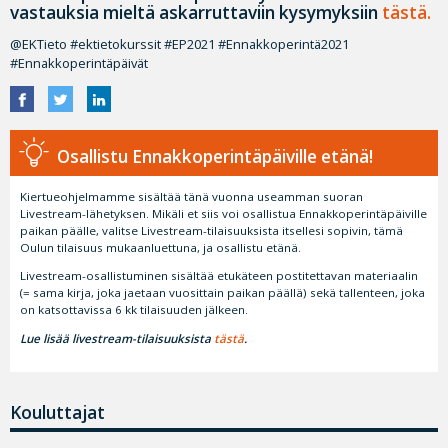
vastauksia mieltä askarruttaviin kysymyksiin
tästä.
@EKTieto #ektietokurssit #EP2021 #Ennakkoperintä2021
#Ennakkoperintäpäivät
Osallistu Ennakkoperintäpäiville etänä!
Kiertueohjelmamme sisältää tänä vuonna useamman suoran
Livestream-lähetyksen. Mikäli et siis voi osallistua Ennakkoperintäpäiville
paikan päälle, valitse Livestream-tilaisuuksista itsellesi sopivin, tämä
Oulun tilaisuus mukaanluettuna, ja osallistu etänä.
Livestream-osallistuminen sisältää etukäteen postitettavan materiaalin
(= sama kirja, joka jaetaan vuosittain paikan päällä) sekä tallenteen, joka
on katsottavissa 6 kk tilaisuuden jälkeen.
Lue lisää livestream-tilaisuuksista
tästä
.
Kouluttajat