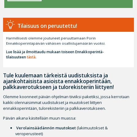
Tilaisuus on peruutettu!
Harmillisesti olemme joutuneet peruuttamaan Porin
Ennakkoperintäpäivän vähäisen osallistujamäärän vuoksi.
Lue lisää ja ilmoittaudu mukaan toiseen Ennakkoperintä-
tilaisuuteen
tästä
.
Tule kuulemaan tärkeistä uudistuksista ja
ajankohtaisista asioista ennakkoperintään,
palkkaverotukseen ja tulorekisteriin liittyen!
Olemme koonneet päivän ohjelman tiiviiksi paketiksi, jossa kerrotaan
kaikki olennaisimmat uudistukset ja muutokset liittyen
ennakkoperintään, tulorekisteriin ja palkkaverotukseen.
Päivän aikana käsitellään muun muassa:
Verolainsäädännön muutokset
(lakimuutokset &
veroperusteet)