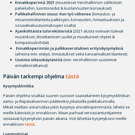
Ennakkoperintä 2021
(muutokset Verohallinnon sähköisiin
palveluihin, luontoisedut & kustannusten korvaukset)
Palkkahallinnon osuus: Kun työ vähenee
(lomautus- ja
irtisanomistilanteita palkkojen, korvausten, lomaetuuksien ja
sosiaalivakuutusmaksujen osalta)
Ajankohtaista tulorekisteristä
(2021 alusta voimaan tulevat
muutokset, ilmoittamisen uudet ja muuttuneet ohjeet &
kompastuskohdat)
Ennakkoperinnän ja palkkaverotuksen erityiskysymyksiä
(aiheina mm. etätyö, lomautukset sekä kansainväliset tilanteet)
Uusinta oikeuskäytäntöä
(mm. verohallinnon uusimmat
ennakkoratkaisut)
Päivän tarkempi ohjelma
tästä
Kysymysklinikka
Päivän ohjelma sisältää suuren suosion saavuttaneen kysymysklinikan
aamu- ja iltapäiväluennon päätteeksi jokaisella paikkakunnalla.
Mikäli mieltäsi askarruttaa jokin kysymys ennakkoperinnästä, lähetä se
meille kätevästi jo ennakkoon. Maan parhaat veroasiantuntijamme
vastaavat kysymyksiin päivän aikana. Voit lähettää kysymyksesi meille
ennakkoon
tästä
.
Luennoitsijat