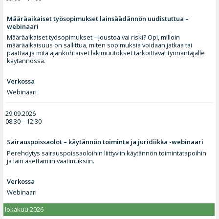
Määräaikaiset työsopimukset lainsäädännön uudistuttua –
webinaari
Määräaikaiset työsopimukset – joustoa vai riski? Opi, milloin
määräaikaisuus on sallittua, miten sopimuksia voidaan jatkaa tai
päättää ja mitä ajankohtaiset lakimuutokset tarkoittavat työnantajalle
käytännössä.
Verkossa
Webinaari
29.09.2026
08:30 – 12:30
Sairauspoissaolot – käytännön toiminta ja juridiikka -webinaari
Perehdytys sairauspoissaoloihin liittyviin käytännön toimintatapoihin
ja lain asettamiin vaatimuksiin.
Verkossa
Webinaari
lokakuu 2026