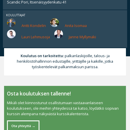
Scandic Pori, Itsenäisyydenkatu 41
KOULUTTAJAT
Antti Kondelin
Anita Isomaa
Lauri Lehmusoja
Janne Myllymäki
Koulutus on tarkoitettu:
palkanlaskijoille, talous- ja
henkilöstöhallinnon edustajille, yrittäjille ja kaikille, jotka
työskentelevät palkanmaksun parissa.
Osta koulutuksen tallenne!
Mikäli olet kiinnostunut osallistumaan vastaavanlaiseen
koulutukseen, ole meihin yhteydessä tai katso, löydätkö sopivan
kurssin alempana näkyvästä kurssikalenterista.
Ota yhteyttä