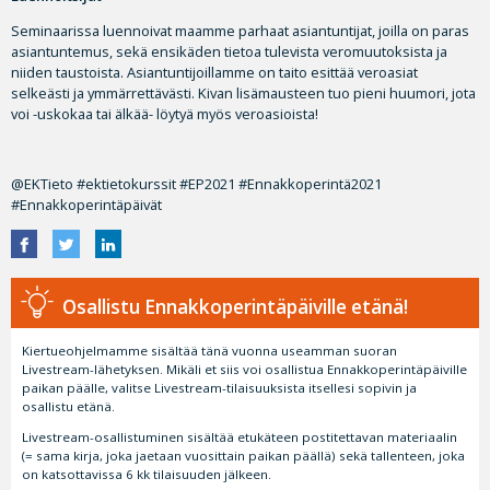
Seminaarissa luennoivat maamme parhaat asiantuntijat, joilla on paras
asiantuntemus, sekä ensikäden tietoa tulevista veromuutoksista ja
niiden taustoista. Asiantuntijoillamme on taito esittää veroasiat
selkeästi ja ymmärrettävästi. Kivan lisämausteen tuo pieni huumori, jota
voi -uskokaa tai älkää- löytyä myös veroasioista!
@EKTieto #ektietokurssit #EP2021 #Ennakkoperintä2021
#Ennakkoperintäpäivät
Osallistu Ennakkoperintäpäiville etänä!
Kiertueohjelmamme sisältää tänä vuonna useamman suoran
Livestream-lähetyksen. Mikäli et siis voi osallistua Ennakkoperintäpäiville
paikan päälle, valitse Livestream-tilaisuuksista itsellesi sopivin ja
osallistu etänä.
Livestream-osallistuminen sisältää etukäteen postitettavan materiaalin
(= sama kirja, joka jaetaan vuosittain paikan päällä) sekä tallenteen, joka
on katsottavissa 6 kk tilaisuuden jälkeen.