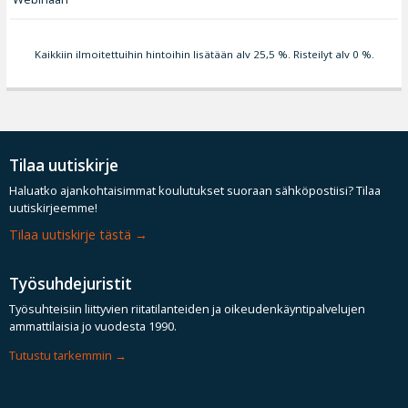
Kaikkiin ilmoitettuihin hintoihin lisätään alv 25,5 %. Risteilyt alv 0 %.
Tilaa uutiskirje
Haluatko ajankohtaisimmat koulutukset suoraan sähköpostiisi? Tilaa
uutiskirjeemme!
Tilaa uutiskirje tästä
Työsuhdejuristit
Työsuhteisiin liittyvien riitatilanteiden ja oikeudenkäyntipalvelujen
ammattilaisia jo vuodesta 1990.
Tutustu tarkemmin