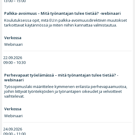
13:00 – 15:00
Palkka-avoimuus – Mitä työnantajan tulee tietää? -webinaari
Koulutuksessa opit, mitä EU:n palkka-avoimuusdirektiivin muutokset
tarkoittavat käytännössä ja miten niihin kannattaa valmistautua.
Verkossa
Webinaari
22.09.2026
09:00 – 10:30
Perhevapaat työelämässä – mitä työnantajan tulee tietää? -
webinaari
Työsopimuslaki määrittelee kymmenen erilaista perhevapaamuotoa,
joihin liittyvät työntekijöiden ja työnantajien oikeudet ja velvoitteet
vaihtelevat.
Verkossa
Webinaari
24.09.2026
09:00 – 11:00