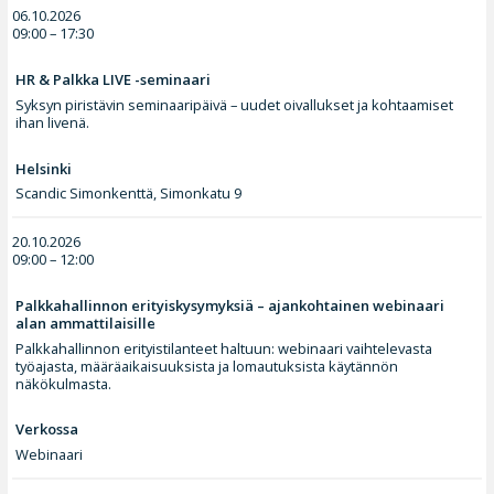
06.10.2026
09:00 – 17:30
HR & Palkka LIVE -seminaari
Syksyn piristävin seminaaripäivä – uudet oivallukset ja kohtaamiset
ihan livenä.
Helsinki
Scandic Simonkenttä, Simonkatu 9
20.10.2026
09:00 – 12:00
Palkkahallinnon erityiskysymyksiä – ajankohtainen webinaari
alan ammattilaisille
Palkkahallinnon erityistilanteet haltuun: webinaari vaihtelevasta
työajasta, määräaikaisuuksista ja lomautuksista käytännön
näkökulmasta.
Verkossa
Webinaari