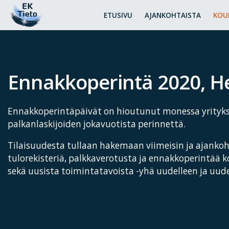
ETUSIVU
AJANKOHTAISTA
KOU
Ennakkoperintä 2020, Hel
Ennakkoperintäpäivät on hioutunut monessa yritykse
palkanlaskijoiden jokavuotista perinnettä.
Tilaisuudesta tullaan hakemaan viimeisin ja ajankoh
tulorekisteriä, palkkaverotusta ja ennakkoperintää 
sekä uusista toimintatavoista -yhä uudelleen ja uude