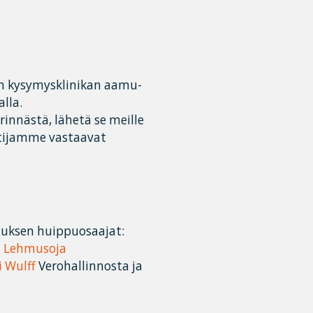
en kysymysklinikan aamu-
lla.
innästä, lähetä se meille
ntijamme vastaavat
tuksen huippuosaajat:
i Lehmusoja
i Wulff
Verohallinnosta ja