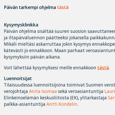
Päivän tarkempi ohjelma
tästä
Kysymysklinikka
Päivän ohjelma sisältää suuren suosion saavuttane
ja iltapäiväluennon päätteeksi jokaisella paikkakunna
Mikäli mieltäsi askarruttaa jokin kysymys ennakkoper
kätevästi jo ennakkoon. Maan parhaat veroasiantu
kysymyksiin päivän aikana.
Voit lähettää kysymyksesi meille ennakkoon
tästä
.
Luennoitsijat
Tilaisuudessa luennoitsijoina toimivat Suomen vero
verojohtaja
Anita Isomaa
sekä veroasiantuntija
Laur
Elinkeinoelämän keskusliitosta (EK), ylitarkastaja
Sar
palkka-asiantuntija
Antti Kondelin
.