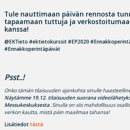
Tule nauttimaan päivän rennosta tun
tapaamaan tuttuja ja verkostoitumaa
kanssa!
@EKTieto #ektietokurssit #EP2020 #Ennakkoperint
#Ennakkoperintäpäivät
Psst..!
Onko tämän tilaisuuden ajankohta sinulle haasteelline
Näytämme 19.12. tilaisuuden
suorana videolähetyk
Messukeskuksesta
. Sinulla on siis mahdollisuus osall
verkon kautta, mistä päin maailmaa tahansa!
Lisätiedot
tästä