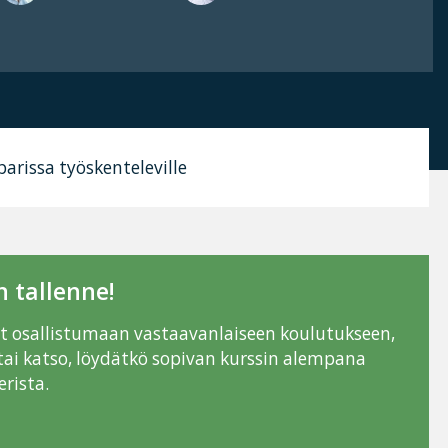
 parissa työskenteleville
 tallenne!
ut osallistumaan vastaavanlaiseen koulutukseen,
tai katso, löydätkö sopivan kurssin alempana
rista.