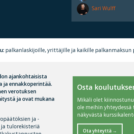
Sari Wulff
u:
palkanlaskijoille, yrittäjille ja kaikille palkanmaksun
don ajankohtaisista
a ja ennakkoperintää.
Osta koulutuksen
omen verotuksen
hitystä ja ovat mukana
Mikäli olet kiinnostun
ole meihin yhteydessä 
näkyvästä kurssikalente
opäätöksien ja -
a tulorekisteriä
Ota yhteyttä
atkakustannusten