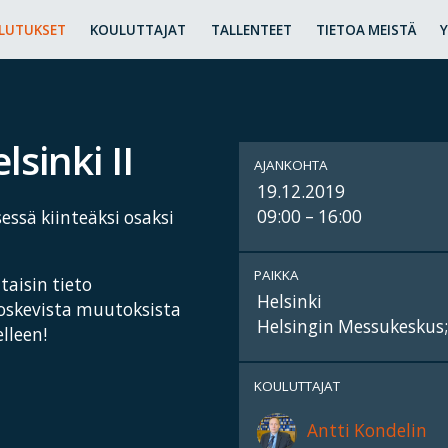
LUTUKSET
KOULUTTAJAT
TALLENTEET
TIETOA MEISTÄ
sinki II
AJANKOHTA
19.12.2019
09:00 – 16:00
ssä kiinteäksi osaksi
PAIKKA
taisin tieto
Helsinki
koskevista muutoksista
Helsingin Messukeskus;
lleen!
KOULUTTAJAT
Antti Kondelin