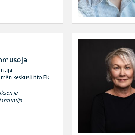
ehmusoja
ntija
ämän keskusliitto EK
uksen ja
antuntija