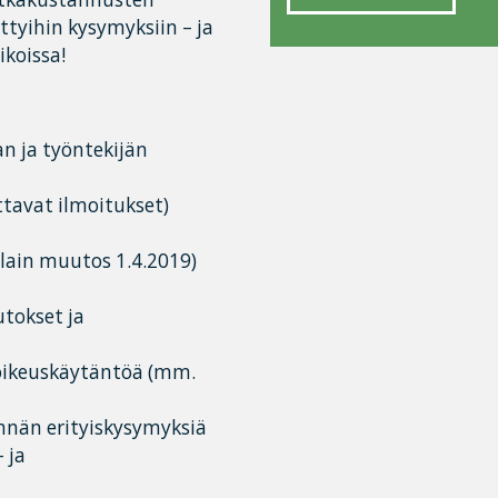
ttyihin kysymyksiin – ja
ikoissa!
 ja työntekijän
tavat ilmoitukset)
lain muutos 1.4.2019)
utokset ja
oikeuskäytäntöä (mm.
nän erityiskysymyksiä
 ja