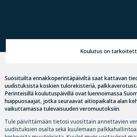
Koulutus on tarkoitett
Suosituilta ennakkoperintäpäiviltä saat kattavan tie
uudistuksista koskien tulorekisteriä, palkkaverotust
Perinteisillä koulutuspäivillä ovat luennoimassa Su
huippuosaajat, jotka seuraavat aitiopaikalta alan ke
vaikuttamassa tulevaisuuden veromuutoksiin.
Tule päivittämään tietosi vuosittain annettavien ver
uudistuksien osalta sekä kuulemaan palkkahallintoa j
koskevista muutoksista. Kuulet myös vastaukset m