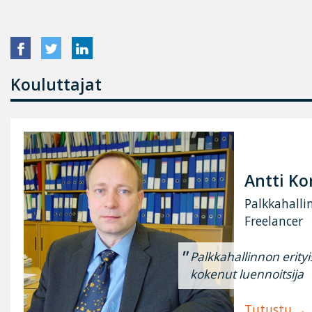
Kouluttajat
Antti Ko
Palkkahalli
Freelancer
Palkkahallinnon erityi
kokenut luennoitsija
Tutustu