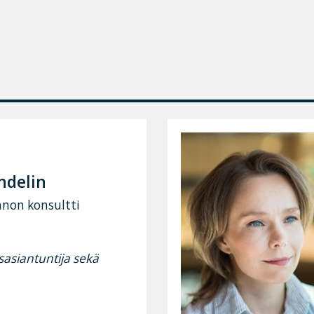
ndelin
nnon konsultti
sasiantuntija sekä