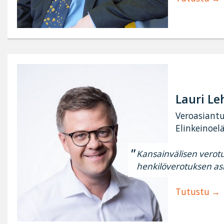
Lauri L
Veroasiantu
Elinkeinoel
Kansainvälisen verot
henkilöverotuksen asi
Tutustu