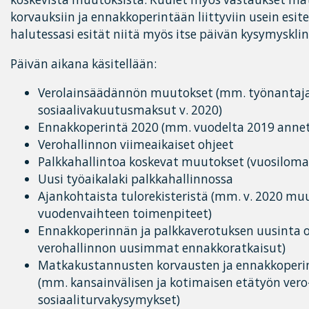
korvauksiin ja ennakkoperintään liittyviin usein esite
halutessasi esität niitä myös itse päivän kysymysklin
Päivän aikana käsitellään:
Verolainsäädännön muutokset (mm. työnantajan
sosiaalivakuutusmaksut v. 2020)
Ennakkoperintä 2020 (mm. vuodelta 2019 annet
Verohallinnon viimeaikaiset ohjeet
Palkkahallintoa koskevat muutokset (vuosiloma
Uusi työaikalaki palkkahallinnossa
Ajankohtaista tulorekisteristä (mm. v. 2020 mu
vuodenvaihteen toimenpiteet)
Ennakkoperinnän ja palkkaverotuksen uusinta 
verohallinnon uusimmat ennakkoratkaisut)
Matkakustannusten korvausten ja ennakkoperin
(mm. kansainvälisen ja kotimaisen etätyön vero-
sosiaaliturvakysymykset)