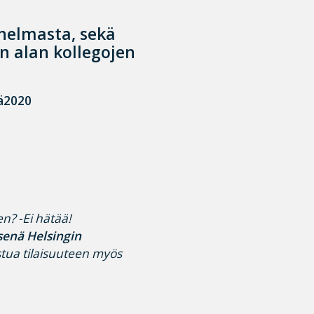
nelmasta, sekä
n alan kollegojen
ä2020
n? -Ei hätää!
senä Helsingin
istua tilaisuuteen myös