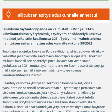
Hallituksen esitys eduskunnalle annettu!
Direktiivin täytäntöönpanoa on valmisteltu OM:n ja TEM:n
kolmikantaisissa työryhmissä ja työryhmien sääntelyä koskeva
mietintö julkaistiin kesäkuussa 2021. Työryhmän valmistelema
hallituksen esitys annettiin eduskunnalle viikolla 38/2022
Ilmoittajan suojelua koskeva EU-direktiivi, ns. whistleblower-direktiivi,
velvoittaa jäsenvaltioita säätämään ilmoittajan suojelusta. Direktiivin
mukaan kansallisen sääntelyn piti tulla voimaan viimeistään
joulukuussa 2021, mutta täytäntöönpano on Suomessa viivästynyt ja
näillä näkymin ja näillä näkymin sääntely tulee voimaan
vuodenvaihteessa 2022-23.
Sääntely velvoittaa yksityisen sektorin oikeushenkilöt, joissa
työskentelee säännöllisesti vähintään 50 työntekijää perustamaan
sisäisen ilmoituskanavan, jota käyttäen yrityksen henkilöstö ja
yritykseen työnsä kautta yhteydessä olevat tahot voivat tehdä
ilmoituksia yrityksen toiminnassa havaitsemistaan rikoksista tai
rikkomuksista. Alle 50 työntekijän yritykset voivat myös ottaa käyttöön
vapaaehtoisesti sisäisen ilmoituskanavan. Sääntely asettaa sisäiselle