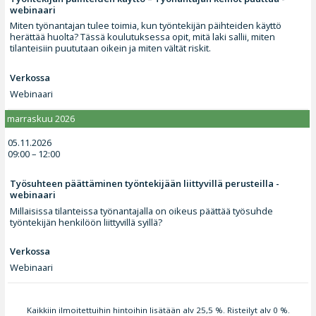
webinaari
Miten työnantajan tulee toimia, kun työntekijän päihteiden käyttö
herättää huolta? Tässä koulutuksessa opit, mitä laki sallii, miten
tilanteisiin puututaan oikein ja miten vältät riskit.
Verkossa
Webinaari
marraskuu 2026
05.11.2026
09:00 – 12:00
Työsuhteen päättäminen työntekijään liittyvillä perusteilla -
webinaari
Millaisissa tilanteissa työnantajalla on oikeus päättää työsuhde
työntekijän henkilöön liittyvillä syillä?
Verkossa
Webinaari
Kaikkiin ilmoitettuihin hintoihin lisätään alv 25,5 %. Risteilyt alv 0 %.