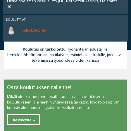
Elinkeinoelämän keskusliitto (EK), Neuvottelukeskus, Eteläranta
10
KOULUTTAJAT
Katja Miettinen
Koulutus on tarkoitettu:
Työnantajan edustajille,
henkilöstöhallinnon ammattilaisille, esimiehille ja kaikille, jotka ovat
tekemisissä työsuhdeasioiden kanssa
Osta koulutuksen tallenne!
Mikäli olet kiinnostunut osallistumaan vastaavanlaiseen
koulutukseen, ole meihin yhteydessä tai katso, löydätkö sopivan
kurssin alempana näkyvästä kurssikalenterista.
Ota yhteyttä