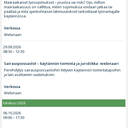
Määräaikaiset työsopimukset – joustoa vai riski? Opi, milloin
määräaikaisuus on sallittua, miten sopimuksia voidaan jatkaa tai
päättää ja mitä ajankohtaiset lakimuutokset tarkoittavat työnantajalle
käytännössä.
Verkossa
Webinaari
29.09.2026
08:30 – 12:30
Sairauspoissaolot – käytännön toiminta ja juridiikka -webinaari
Perehdytys sairauspoissaoloihin liittyviin käytännön toimintatapoihin
ja lain asettamiin vaatimuksiin.
Verkossa
Webinaari
lokakuu 2026
06.10.2026
09:00 – 17:30