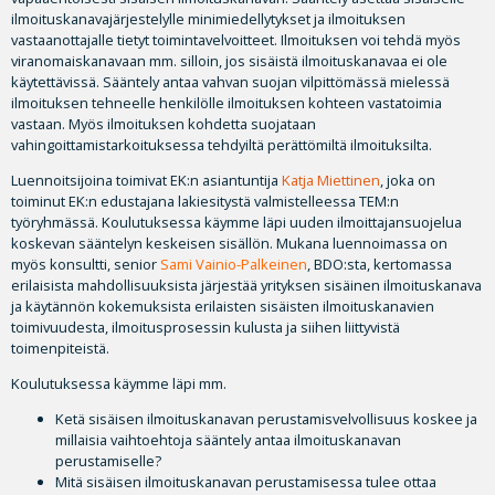
ilmoituskanavajärjestelylle minimiedellytykset ja ilmoituksen
vastaanottajalle tietyt toimintavelvoitteet. Ilmoituksen voi tehdä myös
viranomaiskanavaan mm. silloin, jos sisäistä ilmoituskanavaa ei ole
käytettävissä. Sääntely antaa vahvan suojan vilpittömässä mielessä
ilmoituksen tehneelle henkilölle ilmoituksen kohteen vastatoimia
vastaan. Myös ilmoituksen kohdetta suojataan
vahingoittamistarkoituksessa tehdyiltä perättömiltä ilmoituksilta.
Luennoitsijoina toimivat EK:n asiantuntija
Katja Miettinen
, joka on
toiminut EK:n edustajana lakiesitystä valmistelleessa TEM:n
työryhmässä. Koulutuksessa käymme läpi uuden ilmoittajansuojelua
koskevan sääntelyn keskeisen sisällön. Mukana luennoimassa on
myös konsultti, senior
Sami Vainio-Palkeinen
, BDO:sta, kertomassa
erilaisista mahdollisuuksista järjestää yrityksen sisäinen ilmoituskanava
ja käytännön kokemuksista erilaisten sisäisten ilmoituskanavien
toimivuudesta, ilmoitusprosessin kulusta ja siihen liittyvistä
toimenpiteistä.
Koulutuksessa käymme läpi mm.
Ketä sisäisen ilmoituskanavan perustamisvelvollisuus koskee ja
millaisia vaihtoehtoja sääntely antaa ilmoituskanavan
perustamiselle?
Mitä sisäisen ilmoituskanavan perustamisessa tulee ottaa