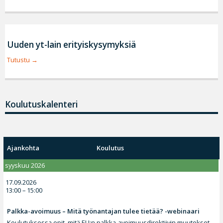
Uuden yt-lain erityiskysymyksiä
Tutustu
Koulutuskalenteri
Ajankohta
Koulutus
syyskuu 2026
17.09.2026
13:00 – 15:00
Palkka-avoimuus – Mitä työnantajan tulee tietää? -webinaari
Koulutuksessa opit, mitä EU:n palkka-avoimuusdirektiivin muutokset