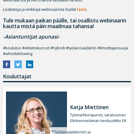
Lisätietoja ja vinkkejä webinaarista löydät
tästä
.
Tule mukaan paikan päälle, tai osallistu webinaarin
kautta mistä päin maailmaa tahansa!
-Asiantuntijat apunasi-
#koulutus #ektietokurssit #hybridi #työlainsäädäntö #ilmoittajansuoja
#whistleblowing
Kouluttajat
Katja Miettinen
Työmarkkinajuristi, varatuomari
Elinkeinoelämän keskusliitto EK
Työlainsäädännön ja