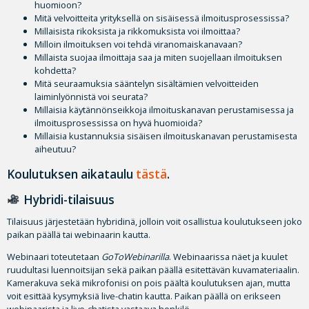
huomioon?
Mitä velvoitteita yrityksellä on sisäisessä ilmoitusprosessissa?
Millaisista rikoksista ja rikkomuksista voi ilmoittaa?
Milloin ilmoituksen voi tehdä viranomaiskanavaan?
Millaista suojaa ilmoittaja saa ja miten suojellaan ilmoituksen
kohdetta?
Mitä seuraamuksia sääntelyn sisältämien velvoitteiden
laiminlyönnistä voi seurata?
Millaisia käytännönseikkoja ilmoituskanavan perustamisessa ja
ilmoitusprosessissa on hyvä huomioida?
Millaisia kustannuksia sisäisen ilmoituskanavan perustamisesta
aiheutuu?
Koulutuksen aikataulu
tästä
.
Hybridi-tilaisuus
Tilaisuus järjestetään hybridinä, jolloin voit osallistua koulutukseen joko
paikan päällä tai webinaarin kautta.
Webinaari toteutetaan
GoToWebinarilla
. Webinaarissa näet ja kuulet
ruudultasi luennoitsijan sekä paikan päällä esitettävän kuvamateriaalin.
Kamerakuva sekä mikrofonisi on pois päältä koulutuksen ajan, mutta
voit esittää kysymyksiä live-chatin kautta. Paikan päällä on erikseen
webinaarista ja live-chatista vastaava henkilö.