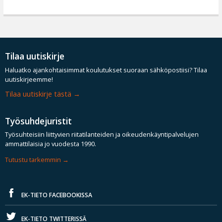
Tilaa uutiskirje
Haluatko ajankohtaisimmat koulutukset suoraan sähköpostiisi? Tilaa
uutiskirjeemme!
Tilaa uutiskirje tästä
Työsuhdejuristit
Työsuhteisiin liittyvien riitatilanteiden ja oikeudenkäyntipalvelujen
ammattilaisia jo vuodesta 1990.
Tutustu tarkemmin
EK-TIETO FACEBOOKISSA
EK-TIETO TWITTERISSÄ