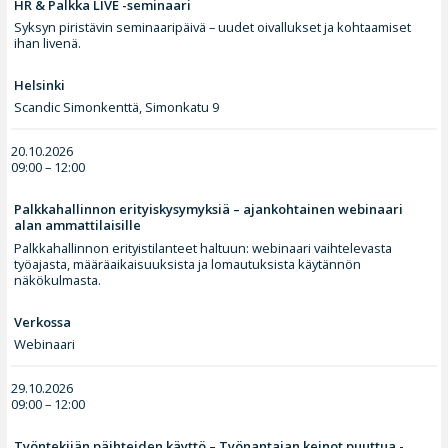
HR & Palkka LIVE -seminaari
Syksyn piristävin seminaaripäivä – uudet oivallukset ja kohtaamiset
ihan livenä.
Helsinki
Scandic Simonkenttä, Simonkatu 9
20.10.2026
09:00 – 12:00
Palkkahallinnon erityiskysymyksiä – ajankohtainen webinaari
alan ammattilaisille
Palkkahallinnon erityistilanteet haltuun: webinaari vaihtelevasta
työajasta, määräaikaisuuksista ja lomautuksista käytännön
näkökulmasta.
Verkossa
Webinaari
29.10.2026
09:00 – 12:00
Työntekijän päihteiden käyttö – Työnantajan keinot puuttua -