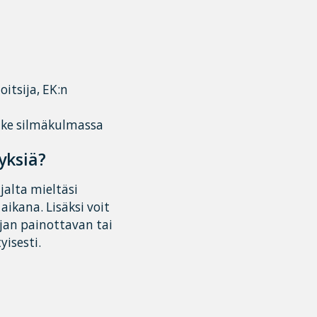
itsija, EK:n
pilke silmäkulmassa
yksiä?
jalta mieltäsi
ikana. Lisäksi voit
ijan painottavan tai
isesti.