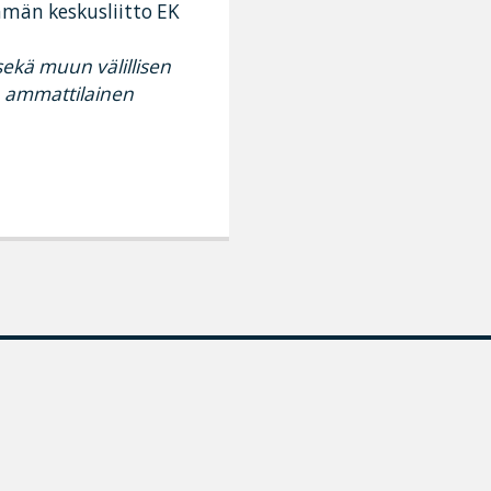
ämän keskusliitto EK
ekä muun välillisen
 ammattilainen