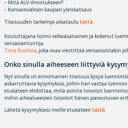
– Mitä ALV-ilmoitukseen?
– Kansainvälisen kaupan yleiskatsaus
Tilaisuuden tarkempi aikataulu
tästä
.
Kouluttajana toimii selkeäsanainen ja kokenut luenno
veroasiantuntija
Tiina Ruohola
, joka osaa viestittää veroasioistakin 
Onko sinulla aiheeseen liittyviä kysym
Nyt sinulla on erinomainen tilaisuus kysyä luennoitsi
askarruttavia kysymyksiä, joihin hän vastaa luennon a
etukäteen ehdottaa, mitä asioita toivoisit luennoits
mihin aihealueeseen toivoisit hänen paneutuvan erity
Lähetä kysymyksesi meille etukäteen
tästä