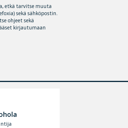
, etkä tarvitse muuta
foxia) sekä sähköpostin.
se ohjeet sekä
 pääset kirjautumaan
ohola
ntija