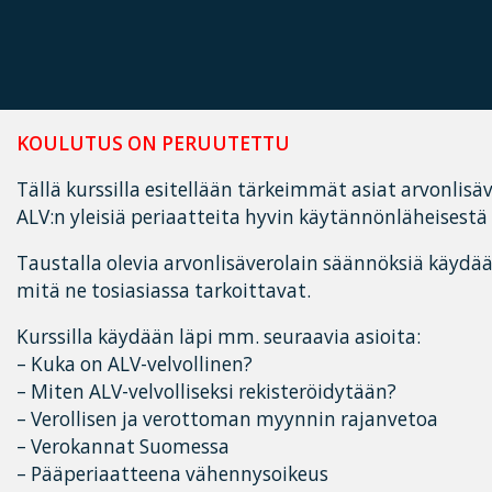
KOULUTUS ON PERUUTETTU
Tällä kurssilla esitellään tärkeimmät asiat arvonlisä
ALV:n yleisiä periaatteita hyvin käytännönläheisest
Taustalla olevia arvonlisäverolain säännöksiä käydää
mitä ne tosiasiassa tarkoittavat.
Kurssilla käydään läpi mm. seuraavia asioita:
– Kuka on ALV-velvollinen?
– Miten ALV-velvolliseksi rekisteröidytään?
– Verollisen ja verottoman myynnin rajanvetoa
– Verokannat Suomessa
– Pääperiaatteena vähennysoikeus