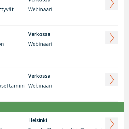
ttyvät
Webinaari
Verkossa
on
Webinaari
Verkossa
 asettamiin
Webinaari
Helsinki