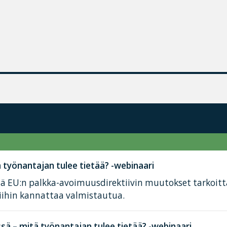
työnantajan tulee tietää? -webinaari
tä EU:n palkka-avoimuusdirektiivin muutokset tarkoit
iihin kannattaa valmistautua.
ä – mitä työnantajan tulee tietää? -webinaari