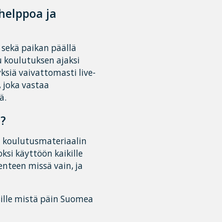
helppoa ja
 sekä paikan päällä
 koulutuksen ajaksi
siä vaivattomasti live-
, joka vastaa
ä.
e?
n koulutusmateriaalin
ksi käyttöön kaikille
lenteen missä vain, ja
ille mistä päin Suomea