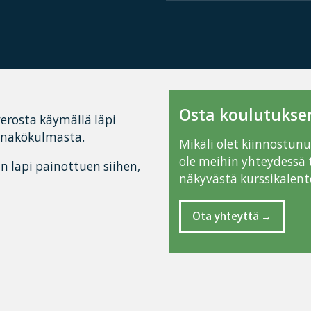
Osta koulutuksen
verosta käymällä läpi
ä näkökulmasta.
Mikäli olet kiinnostun
ole meihin yhteydessä 
n läpi painottuen siihen,
näkyvästä kurssikalente
Ota yhteyttä