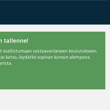
 tallenne!
ut osallistumaan vastaavanlaiseen koulutukseen,
tai katso, löydätkö sopivan kurssin alempana
rista.