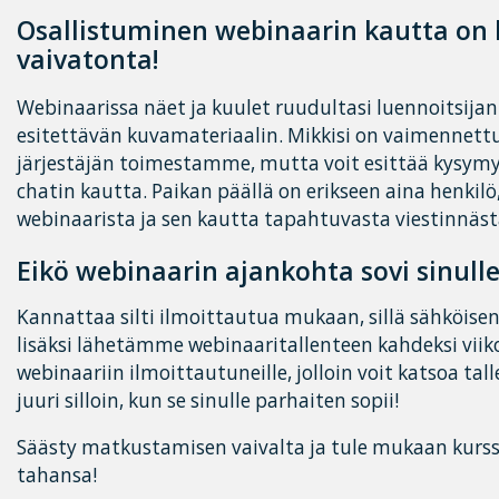
Osallistuminen webinaarin kautta on 
vaivatonta!
Webinaarissa näet ja kuulet ruudultasi luennoitsijan
esitettävän kuvamateriaalin. Mikkisi on vaimennettu
järjestäjän toimestamme, mutta voit esittää kysymyk
chatin kautta. Paikan päällä on erikseen aina henkilö
webinaarista ja sen kautta tapahtuvasta viestinnäst
Eikö webinaarin ajankohta sovi sinull
Kannattaa silti ilmoittautua mukaan, sillä sähköise
lisäksi lähetämme webinaaritallenteen kahdeksi viiko
webinaariin ilmoittautuneille, jolloin voit katsoa tal
juuri silloin, kun se sinulle parhaiten sopii!
Säästy matkustamisen vaivalta ja tule mukaan kurss
tahansa!