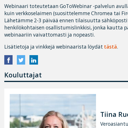
Webinaari toteutetaan GoToWebinar -palvelun avulla
kuin verkkoselaimen (suosittelemme Chromea tai Fire
Lähetämme 2-3 päivää ennen tilaisuutta sähköpostit
henkilökohtaisen osallistumislinkkisi, jonka kautta
webinaariin vaivattomasti ja nopeasti.
Lisätietoja ja vinkkejä webinaarista löydät
tästä
.
Kouluttajat
Tiina Ru
Veroasiantu