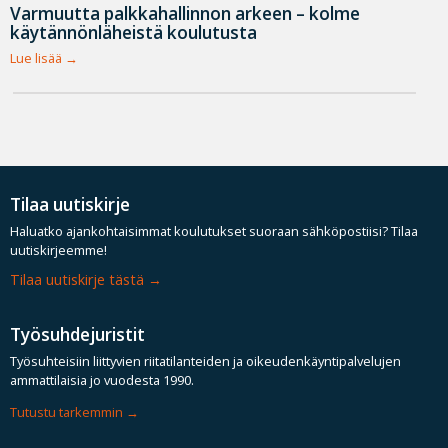
Varmuutta palkkahallinnon arkeen – kolme
käytännönläheistä koulutusta
Lue lisää
Tilaa uutiskirje
Haluatko ajankohtaisimmat koulutukset suoraan sähköpostiisi? Tilaa
uutiskirjeemme!
Tilaa uutiskirje tästä
Työsuhdejuristit
Työsuhteisiin liittyvien riitatilanteiden ja oikeudenkäyntipalvelujen
ammattilaisia jo vuodesta 1990.
Tutustu tarkemmin