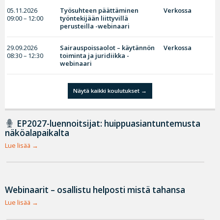
05.11.2026
Työsuhteen päättäminen
Verkossa
09:00 – 12:00
työntekijään liittyvillä
perusteilla -webinaari
29.09.2026
Sairauspoissaolot – käytännön
Verkossa
08:30 – 12:30
toiminta ja juridiikka -
webinaari
Näytä kaikki koulutukset
EP2027-luennoitsijat: huippuasiantuntemusta
näköalapaikalta
Lue lisää
Webinaarit – osallistu helposti mistä tahansa
Lue lisää