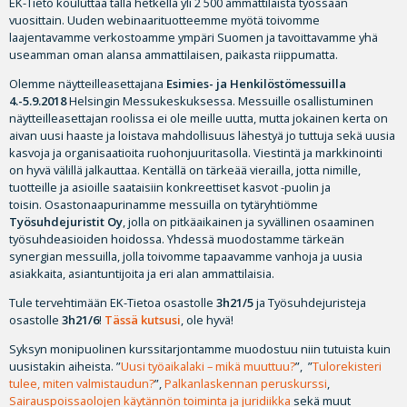
EK-Tieto kouluttaa tällä hetkellä yli 2 500 ammattilaista työssään
vuosittain. Uuden webinaarituotteemme myötä toivomme
laajentavamme verkostoamme ympäri Suomen ja tavoittavamme yhä
useamman oman alansa ammattilaisen, paikasta riippumatta.
Olemme näytteilleasettajana
Esimies- ja Henkilöstömessuilla
4.-5.9.2018
Helsingin Messukeskuksessa. Messuille osallistuminen
näytteilleasettajan roolissa ei ole meille uutta, mutta jokainen kerta on
aivan uusi haaste ja loistava mahdollisuus lähestyä jo tuttuja sekä uusia
kasvoja ja organisaatioita ruohonjuuritasolla. Viestintä ja markkinointi
on hyvä välillä jalkauttaa. Kentällä on tärkeää vierailla, jotta nimille,
tuotteille ja asioille saataisiin konkreettiset kasvot -puolin ja
toisin. Osastonaapurinamme messuilla on tytäryhtiömme
Työsuhdejuristit Oy
, jolla on pitkäaikainen ja syvällinen osaaminen
työsuhdeasioiden hoidossa. Yhdessä muodostamme tärkeän
synergian messuilla, jolla toivomme tapaavamme vanhoja ja uusia
asiakkaita, asiantuntijoita ja eri alan ammattilaisia.
Tule tervehtimään EK-Tietoa osastolle
3h21/5
ja Työsuhdejuristeja
osastolle
3h21/6
!
Tässä kutsusi
, ole hyvä!
Syksyn monipuolinen kurssitarjontamme muodostuu niin tutuista kuin
uusistakin aiheista. ”
Uusi työaikalaki – mikä muuttuu?
”, ”
Tulorekisteri
tulee, miten valmistaudun?
”,
Palkanlaskennan peruskurssi
,
Sairauspoissaolojen käytännön toiminta ja juridiikka
sekä muut