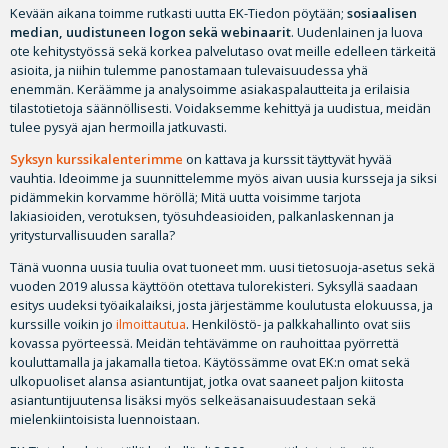
Kevään aikana toimme rutkasti uutta EK-Tiedon pöytään;
sosiaalisen
median, uudistuneen logon sekä webinaarit
. Uudenlainen ja luova
ote kehitystyössä sekä korkea palvelutaso ovat meille edelleen tärkeitä
asioita, ja niihin tulemme panostamaan tulevaisuudessa yhä
enemmän. Keräämme ja analysoimme asiakaspalautteita ja erilaisia
tilastotietoja säännöllisesti. Voidaksemme kehittyä ja uudistua, meidän
tulee pysyä ajan hermoilla jatkuvasti.
Syksyn kurssikalenterimme
on kattava ja kurssit täyttyvät hyvää
vauhtia. Ideoimme ja suunnittelemme myös aivan uusia kursseja ja siksi
pidämmekin korvamme höröllä; Mitä uutta voisimme tarjota
lakiasioiden, verotuksen, työsuhdeasioiden, palkanlaskennan ja
yritysturvallisuuden saralla?
Tänä vuonna uusia tuulia ovat tuoneet mm. uusi tietosuoja-asetus sekä
vuoden 2019 alussa käyttöön otettava tulorekisteri. Syksyllä saadaan
esitys uudeksi työaikalaiksi, josta järjestämme koulutusta elokuussa, ja
kurssille voikin jo
ilmoittautua
. Henkilöstö- ja palkkahallinto ovat siis
kovassa pyörteessä. Meidän tehtävämme on rauhoittaa pyörrettä
kouluttamalla ja jakamalla tietoa. Käytössämme ovat EK:n omat sekä
ulkopuoliset alansa asiantuntijat, jotka ovat saaneet paljon kiitosta
asiantuntijuutensa lisäksi myös selkeäsanaisuudestaan sekä
mielenkiintoisista luennoistaan.