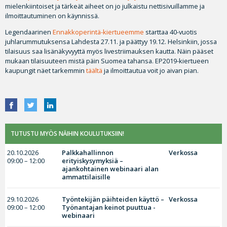
mielenkiintoiset ja tärkeät aiheet on jo julkaistu nettisivuillamme ja
ilmoittautuminen on käynnissä.
Legendaarinen
Ennakkoperintä-kiertueemme
starttaa 40-vuotis
juhlarummutuksensa Lahdesta 27.11. ja päättyy 19.12. Helsinkiin, jossa
tilaisuus saa lisänäkyvyyttä myös livestriimauksen kautta. Näin pääset
mukaan tilaisuuteen mistä päin Suomea tahansa. EP2019-kiertueen
kaupungit näet tarkemmin
täältä
ja ilmoittautua voit jo aivan pian.
TUTUSTU MYÖS NÄIHIN KOULUTUKSIIN!
20.10.2026
Palkkahallinnon
Verkossa
09:00 – 12:00
erityiskysymyksiä –
ajankohtainen webinaari alan
ammattilaisille
29.10.2026
Työntekijän päihteiden käyttö –
Verkossa
09:00 – 12:00
Työnantajan keinot puuttua -
webinaari