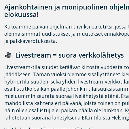
Ajankohtainen ja monipuolinen ohjel
elokuussa!
Kokoamme päivän ohjelman tiiviiksi paketiksi, jossa
olennaisimmat uudistukset ja muutokset ennakkoper
ja palkkaverotuksesta.
Livestream = suora verkkolähetys
Livestream-tilaisuudet keräävät kiitosta vuodesta toi
jäädäkseen. Tämän vuoksi olemme sisällyttäneet k
hybriditilaisuuden, sekä yhden livestream-verkkotilai
osallistutko paikan päälle johonkin tilaisuuksistamm
mieluummin seurata suoraa livelähetystä etänä. Et
mahdollista kahtena eri päivänä, joista toinen on puh
näin ollen osallistujia ei paikan päällä ole lainkaan. 
lähetetään suorana lähetyksenä EK:n tiloista Helsing