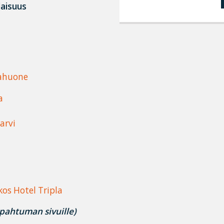
ilaisuus
rahuone
a
arvi
kos Hotel Tripla
pahtuman sivuille)