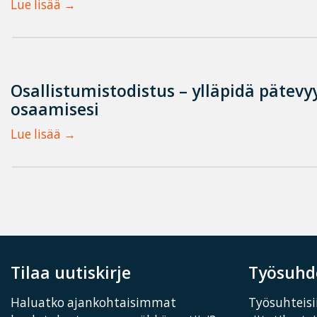
Lue lisää
Osallistumistodistus – ylläpidä pätevyy
osaamisesi
Lue lisää
Tilaa uutiskirje
Työsuhde
Haluatko ajankohtaisimmat
Työsuhteisii