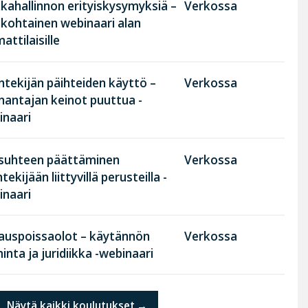
kahallinnon erityiskysymyksiä –
Verkossa
nkohtainen webinaari alan
ttilaisille
tekijän päihteiden käyttö –
Verkossa
nantajan keinot puuttua -
inaari
suhteen päättäminen
Verkossa
tekijään liittyvillä perusteilla -
inaari
rauspoissaolot – käytännön
Verkossa
inta ja juridiikka -webinaari
Näytä kaikki koulutukset