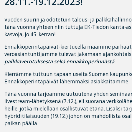
28.11.-19.12.2023!
Vuoden suurin ja odotetuin talous- ja palkkahallin
tänä vuonna yhteen niin tuttuja EK-Tiedon kanta-as
kasvoja, jo 45. kerran!
Ennakkoperintäpäivät-kiertueella maamme parhaat
veroasiantuntijamme tulevat jakamaan ajankohtais
palkkaverotuksesta sekä ennakkoperinnästä
.
Kierrämme tuttuun tapaan useita Suomen kaupunk
Ennakkoperintäpäivät lähemmäksi asiakkaitamme.
Tänä vuonna tarjoamme uutuutena yhden seminaar
livestream-lähetyksenä (7.12.), eli suorana verkkolä
heille, jotka mielellään osallistuvat etänä. Lisäksi 
hybriditilaisuuden (19.12.) johon on mahdollista osal
paikan päällä.