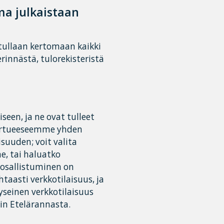
ma julkaistaan
 tullaan kertomaan kaikki
innästä, tulorekisteristä
seen, ja ne ovat tulleet
iertueeseemme yhden
suuden; voit valita
e, tai haluatko
äosallistuminen on
taasti verkkotilaisuus, ja
Kyseinen verkkotilaisuus
in Etelärannasta.