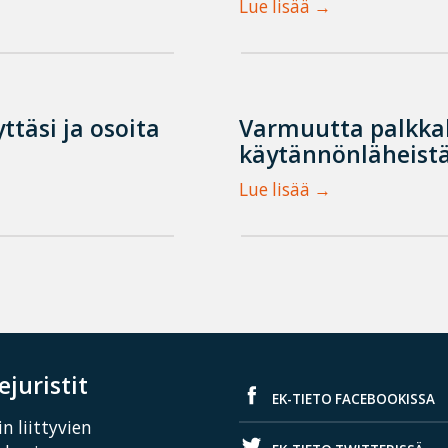
Lue lisää
ttäsi ja osoita
Varmuutta palkka
käytännönläheistä
Lue lisää
juristit
EK-TIETO FACEBOOKISSA
n liittyvien