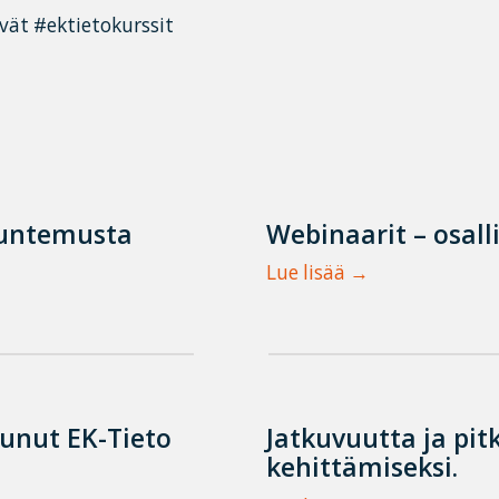
ät #ektietokurssit
tuntemusta
Webinaarit – osall
Lue lisää
tunut EK-Tieto
Jatkuvuutta ja pit
kehittämiseksi.