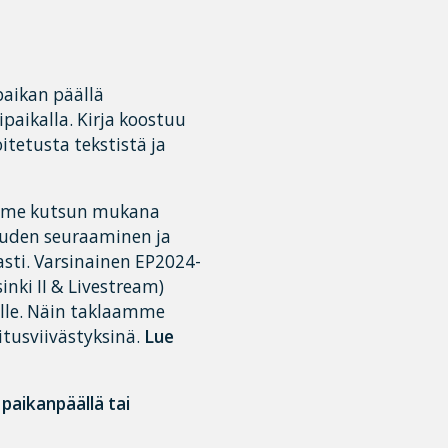
paikan päällä
paikalla. Kirja koostuu
oitetusta tekstistä ja
tamme kutsun mukana
suuden seuraaminen ja
sti. Varsinainen EP2024-
inki II & Livestream)
eille. Näin taklaamme
itusviivästyksinä.
Lue
paikanpäällä tai