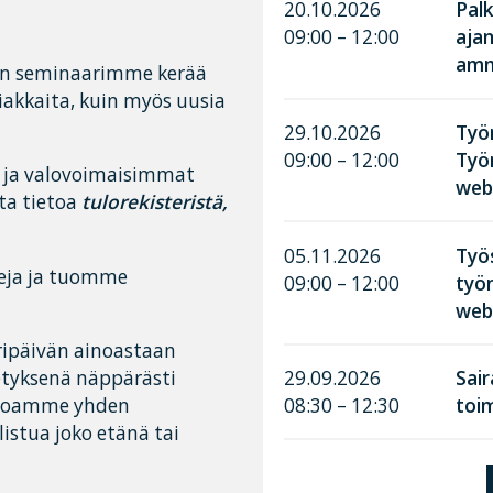
20.10.2026
Palk
09:00 – 12:00
aja
amma
non seminaarimme kerää
iakkaita, kuin myös uusia
29.10.2026
Työn
09:00 – 12:00
Työ
 ja valovoimaisimmat
web
ta tietoa
tulorekisteristä,
05.11.2026
Työ
eja ja tuomme
09:00 – 12:00
työn
web
ipäivän ainoastaan
hetyksenä näppärästi
29.09.2026
Sai
tarjoamme yhden
08:30 – 12:30
toim
listua joko etänä tai