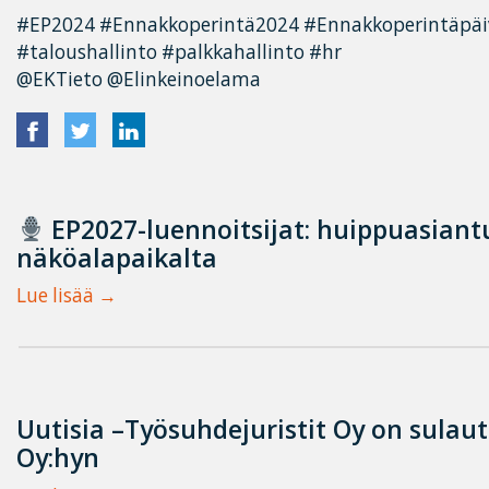
#EP2024 #Ennakkoperintä2024 #Ennakkoperintäpäiv
#taloushallinto #palkkahallinto #hr
@EKTieto @Elinkeinoelama
EP2027-luennoitsijat: huippuasian
näköalapaikalta
Lue lisää
Uutisia –Työsuhdejuristit Oy on sulau
Oy:hyn