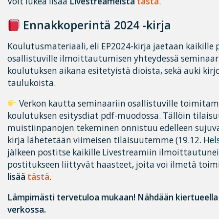
Voit lukea lisää
Livestreameistä
tästä
.
Ennakkoperintä 2024 -kirja
Koulutusmateriaali, eli EP2024-kirja jaetaan kaikille 
osallistuville ilmoittautumisen yhteydessä seminaari
koulutuksen aikana esitetyistä dioista, sekä auki kirj
taulukoista.
Verkon kautta seminaariin osallistuville toimi
koulutuksen esitysdiat pdf-muodossa. Tällöin tilai
muistiinpanojen tekeminen onnistuu edelleen sujuva
kirja lähetetään viimeisen tilaisuutemme (19.12. Hels
jälkeen postitse kaikille Livestreamiin ilmoittautun
postitukseen liittyvät haasteet, joita voi ilmetä toim
lisää
tästä
.
Lämpimästi tervetuloa mukaan! Nähdään kiertueella 
verkossa.