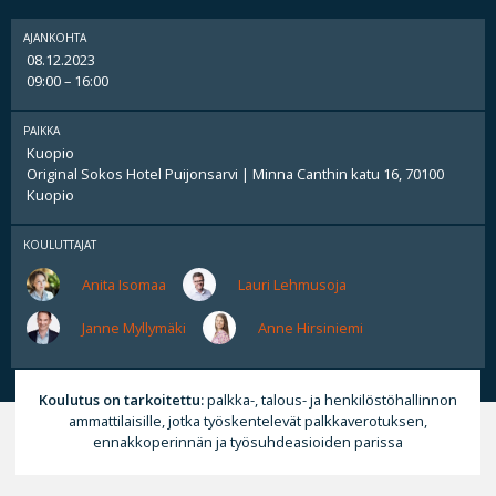
AJANKOHTA
08.12.2023
09:00 – 16:00
PAIKKA
Kuopio
Original Sokos Hotel Puijonsarvi | Minna Canthin katu 16, 70100
Kuopio
KOULUTTAJAT
Anita Isomaa
Lauri Lehmusoja
Janne Myllymäki
Anne Hirsiniemi
Koulutus on tarkoitettu:
palkka-, talous- ja henkilöstöhallinnon
ammattilaisille, jotka työskentelevät palkkaverotuksen,
ennakkoperinnän ja työsuhdeasioiden parissa