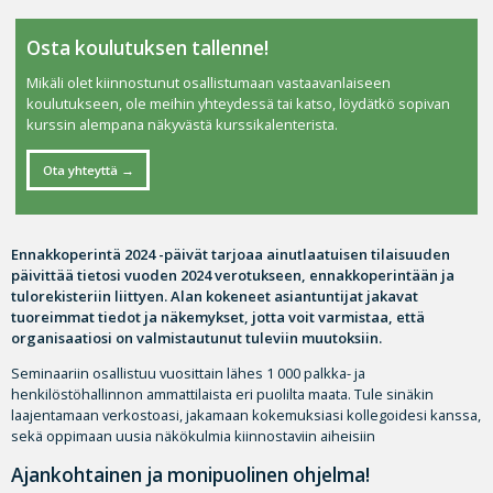
Osta koulutuksen tallenne!
Mikäli olet kiinnostunut osallistumaan vastaavanlaiseen
koulutukseen, ole meihin yhteydessä tai katso, löydätkö sopivan
kurssin alempana näkyvästä kurssikalenterista.
Ota yhteyttä
Ennakkoperintä 2024 -päivät tarjoaa ainutlaatuisen tilaisuuden
päivittää tietosi vuoden 2024 verotukseen, ennakkoperintään ja
tulorekisteriin liittyen. Alan kokeneet asiantuntijat jakavat
tuoreimmat tiedot ja näkemykset, jotta voit varmistaa, että
organisaatiosi on valmistautunut tuleviin muutoksiin.
Seminaariin osallistuu vuosittain lähes 1 000 palkka- ja
henkilöstöhallinnon ammattilaista eri puolilta maata. Tule sinäkin
laajentamaan verkostoasi, jakamaan kokemuksiasi kollegoidesi kanssa,
sekä oppimaan uusia näkökulmia kiinnostaviin aiheisiin
Ajankohtainen ja monipuolinen ohjelma!