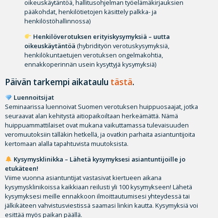
oikeuskäytäntöä, hallitusohjelman työelämäkirjauksien
pääkohdat, henkilötietojen käsittely palkka- ja
henkilöstöhallinnossa)
Henkilöverotuksen erityiskysymyksiä – uutta
oikeuskäytäntöä
(hybridityön verotuskysymyksiä,
henkilökuntaetujen verotuksen ongelmakohtia,
ennakkoperinnän usein kysyttyjä kysymyksiä)
Päivän tarkempi aikataulu
tästä
.
Luennoitsijat
Seminaarissa luennoivat Suomen verotuksen huippuosaajat, jotka
seuraavat alan kehitystä aitiopaikoiltaan herkeämättä. Nämä
huippuammattilaiset ovat mukana vaikuttamassa tulevaisuuden
veromuutoksiin tälläkin hetkellä, ja ovatkin parhaita asiantuntijoita
kertomaan alalla tapahtuvista muutoksista.
Kysymysklinikka – Lähetä kysymyksesi asiantuntijoille jo
etukäteen!
Viime vuonna asiantuntijat vastasivat kiertueen aikana
kysymysklinikoissa kaikkiaan reilusti yli 100 kysymykseen! Lähetä
kysymyksesi meille ennakkoon ilmoittautumisesi yhteydessä tai
jälkikäteen vahvistusviestissä saamasi linkin kautta. Kysymyksiä voi
esittää myös paikan päällä.