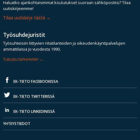
Haluatko ajankohtaisimmat koulutukset suoraan sähköpostiisi? Tilaa
uutiskirjeemme!
Tilaa uutiskirje tästä
Työsuhdejuristit
Työsuhteisiin liittyvien riitatilanteiden ja oikeudenkäyntipalvelujen
ammattilaisia jo vuodesta 1990.
Tutustu tarkemmin
EK-TIETO FACEBOOKISSA
EK-TIETO TWITTERISSÄ
EK-TIETO LINKEDINISSÄ
YHTEYSTIEDOT