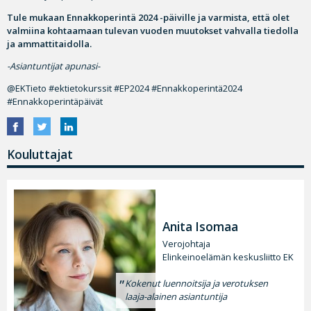
Tule mukaan Ennakkoperintä 2024 -päiville ja varmista, että olet
valmiina kohtaamaan tulevan vuoden muutokset vahvalla tiedolla
ja ammattitaidolla.
-Asiantuntijat apunasi-
@EKTieto #ektietokurssit #EP2024 #Ennakkoperintä2024
#Ennakkoperintäpäivät
Kouluttajat
Anita Isomaa
Verojohtaja
Elinkeinoelämän keskusliitto EK
Kokenut luennoitsija ja verotuksen
laaja-alainen asiantuntija