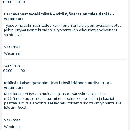
09:00 – 10:30
Perhevapaat työelämässä – mitä työnantajan tulee tietää? -
webinaari
Työsopimuslaki määrittelee kymmenen erilaista perhevapaamuotoa,
joihin liittyvät työntekijöiden ja työnantajien oikeudet ja velvoitteet
vaihtelevat.
Verkossa
Webinaari
24.09.2026
09:00 – 11:00
Määräaikaiset työsopimukset lainsäädännön uudistuttua –
webinaari
Määräaikaiset työsopimukset – joustoa vai riski? Opi, milloin
määräaikaisuus on sallittua, miten sopimuksia voidaan jatkaa tai
päättää ja mitä ajankohtaiset lakimuutokset tarkoittavat työnantajalle
käytännössä.
Verkossa
Webinaari