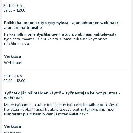
20.10.2026
09:00 – 12:00
Palkkahallinnon erityiskysymyksiä – ajankohtainen webinaari
alan ammattilaisille
Palkkahallinnon erityistilanteet haltuun: webinaari vaihtelevasta
työajasta, määräaikaisuuksista ja lomautuksista käytännön
näkökulmasta.
Verkossa
Webinaari
29.10.2026
09:00 – 12:00
Työntekijän päihteiden käyttö – Työnantajan keinot puuttua -
webinaari
Miten työnantajan tulee toimia, kun työntekijän päihteiden käyttö
herättää huolta? Tässä koulutuksessa opit, mitä laki sallii, miten
tilanteisiin puututaan oikein ja miten vältät riskit.
Verkossa
Webinaari