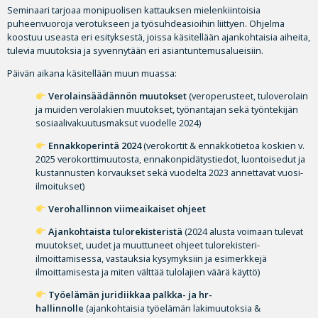
Seminaari tarjoaa monipuolisen kattauksen mielenkiintoisia
puheenvuoroja verotukseen ja työsuhdeasioihin liittyen. Ohjelma
koostuu useasta eri esityksestä, joissa käsitellään ajankohtaisia aiheita,
tulevia muutoksia ja syvennytään eri asiantuntemusalueisiin.
Päivän aikana käsitellään muun muassa:
Verolainsäädännön muutokset
(veroperusteet, tuloverolain
ja muiden verolakien muutokset, työnantajan sekä työntekijän
sosiaalivakuutusmaksut vuodelle 2024)
Ennakkoperintä 2024
(verokortit & ennakkotietoa koskien v.
2025 verokorttimuutosta, ennakonpidätystiedot, luontoisedut ja
kustannusten korvaukset sekä vuodelta 2023 annettavat vuosi-
ilmoitukset)
Verohallinnon viimeaikaiset ohjeet
Ajankohtaista tulorekisteristä
(2024 alusta voimaan tulevat
muutokset, uudet ja muuttuneet ohjeet tulorekisteri-
ilmoittamisessa, vastauksia kysymyksiin ja esimerkkejä
ilmoittamisesta ja miten välttää tulolajien väärä käyttö)
Työelämän juridiikkaa palkka- ja hr-
hallinnolle
(ajankohtaisia työelämän lakimuutoksia &