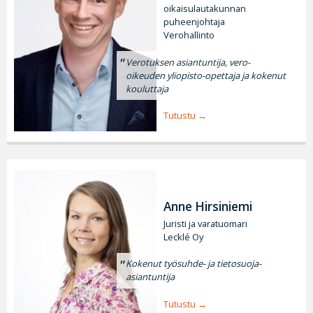
oikaisulautakunnan
puheenjohtaja
Verohallinto
Verotuksen asiantuntija, vero-
oikeuden yliopisto-opettaja ja kokenut
kouluttaja
Tutustu
Anne Hirsiniemi
Juristi ja varatuomari
Lecklé Oy
Kokenut työsuhde- ja tietosuoja-
asiantuntija
Tutustu