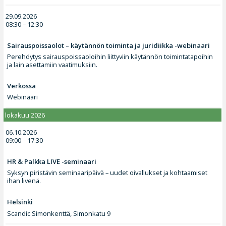
29.09.2026
08:30 – 12:30
Sairauspoissaolot – käytännön toiminta ja juridiikka -webinaari
Perehdytys sairauspoissaoloihin liittyviin käytännön toimintatapoihin
ja lain asettamiin vaatimuksiin.
Verkossa
Webinaari
lokakuu 2026
06.10.2026
09:00 – 17:30
HR & Palkka LIVE -seminaari
Syksyn piristävin seminaaripäivä – uudet oivallukset ja kohtaamiset
ihan livenä.
Helsinki
Scandic Simonkenttä, Simonkatu 9