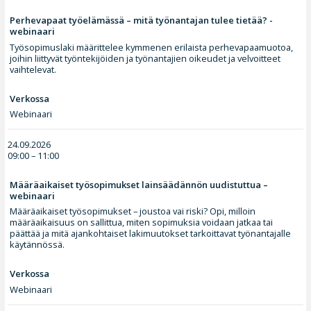
Perhevapaat työelämässä – mitä työnantajan tulee tietää? -
webinaari
Työsopimuslaki määrittelee kymmenen erilaista perhevapaamuotoa,
joihin liittyvät työntekijöiden ja työnantajien oikeudet ja velvoitteet
vaihtelevat.
Verkossa
Webinaari
24.09.2026
09:00 – 11:00
Määräaikaiset työsopimukset lainsäädännön uudistuttua –
webinaari
Määräaikaiset työsopimukset – joustoa vai riski? Opi, milloin
määräaikaisuus on sallittua, miten sopimuksia voidaan jatkaa tai
päättää ja mitä ajankohtaiset lakimuutokset tarkoittavat työnantajalle
käytännössä.
Verkossa
Webinaari