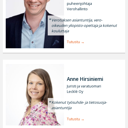
puheenjohtaja
Verohallinto
Verotuksen asiantuntija, vero-
oikeuden yliopisto-opettaja ja kokenut
kouluttaja
Tutustu
Anne Hirsiniemi
Juristi ja varatuomari
Lecklé Oy
Kokenut työsuhde- ja tietosuoja-
asiantuntija
Tutustu