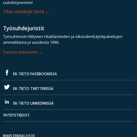
uutiskirjeemme!
Tilaa uutiskirje tästä
Työsuhdejuristit
Työsuhteisiin liittyvien riitatilanteiden ja oikeudenkäyntipalvelujen
ammattilaisia jo vuodesta 1990.
Tutustu tarkemmin
EK-TIETO FACEBOOKISSA
EK-TIETO TWITTERISSÄ
EK-TIETO LINKEDINISSÄ
YHTEYSTIEDOT
REKISTERISELOSTE