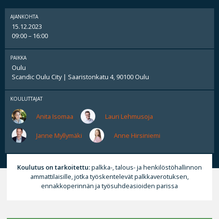
AJANKOHTA
15.12.2023
09:00 – 16:00
PAIKKA
Oulu
Scandic Oulu City | Saaristonkatu 4, 90100 Oulu
KOULUTTAJAT
Anita Isomaa
Lauri Lehmusoja
Janne Myllymäki
Anne Hirsiniemi
Koulutus on tarkoitettu:
palkka-, talous- ja henkilöstöhallinnon
ammattilaisille, jotka työskentelevät palkkaverotuksen,
ennakkoperinnän ja työsuhdeasioiden parissa