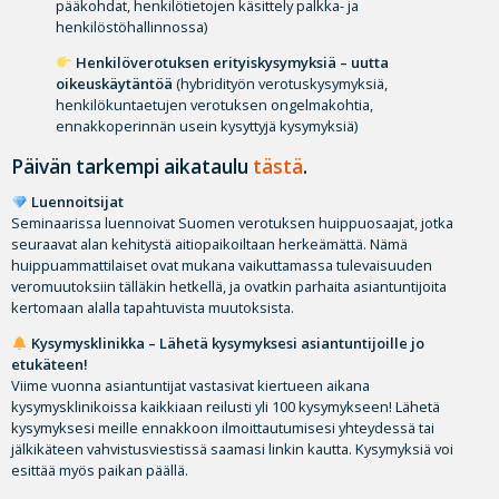
pääkohdat, henkilötietojen käsittely palkka- ja
henkilöstöhallinnossa)
Henkilöverotuksen erityiskysymyksiä – uutta
oikeuskäytäntöä
(hybridityön verotuskysymyksiä,
henkilökuntaetujen verotuksen ongelmakohtia,
ennakkoperinnän usein kysyttyjä kysymyksiä)
Päivän tarkempi aikataulu
tästä
.
Luennoitsijat
Seminaarissa luennoivat Suomen verotuksen huippuosaajat, jotka
seuraavat alan kehitystä aitiopaikoiltaan herkeämättä. Nämä
huippuammattilaiset ovat mukana vaikuttamassa tulevaisuuden
veromuutoksiin tälläkin hetkellä, ja ovatkin parhaita asiantuntijoita
kertomaan alalla tapahtuvista muutoksista.
Kysymysklinikka – Lähetä kysymyksesi asiantuntijoille jo
etukäteen!
Viime vuonna asiantuntijat vastasivat kiertueen aikana
kysymysklinikoissa kaikkiaan reilusti yli 100 kysymykseen! Lähetä
kysymyksesi meille ennakkoon ilmoittautumisesi yhteydessä tai
jälkikäteen vahvistusviestissä saamasi linkin kautta. Kysymyksiä voi
esittää myös paikan päällä.