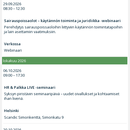
29.09.2026
08:30 – 12:30
Sairauspoissaolot – käytännön toiminta ja juridiikka -webinaari
Perehdytys sairauspoissaoloihin liittyviin käytännön toimintatapoihin
ja lain asettamiin vaatimuksiin.
Verkossa
Webinaari
lokakuu 2026
06.10.2026
09:00 – 17:30
HR & Palkka LIVE -seminaari
Syksyn piristävin seminaaripäivä – uudet oivallukset ja kohtaamiset
ihan livenä.
Helsinki
Scandic Simonkenttä, Simonkatu 9
20.10.2026