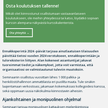
Osta koulutuksen tallenne!
Mikäli olet kiinnostunut osallistumaan vastaavanlaiseen
koulutukseen, ole meihin yhteydessä tai katso, löydätkö sopivan
kurssin alempana näkyvästä kurssikalenterista.
Ota yhteyttä
Ennakkoperintä 2024 -päivät tarjoaa ainutlaatuisen tilaisuuden
päivittää tietosi vuoden 2024 verotukseen, ennakkoperintään ja
tulorekisteriin liittyen. Alan kokeneet asiantuntijat jakavat
tuoreimmat tiedot ja näkemykset, jotta voit varmistaa, että
organisaatiosi on valmistautunut tuleviin muutoksiin.
Seminaariin osallistuu vuosittain lähes 1 000 palkka- ja
henkilöstöhallinnon ammattilaista eri puolilta maata. Tule sinäkin
laajentamaan verkostoasi, jakamaan kokemuksiasi kollegoidesi kanssa,
sekä oppimaan uusia näkökulmia kiinnostaviin aiheisiin.
Ajankohtainen ja monipuolinen ohjelma!
Seminaari tarjoaa monipuolisen kattauksen mielenkiintoisia