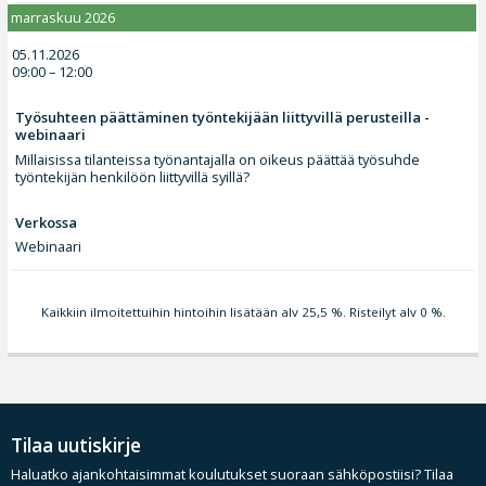
marraskuu 2026
05.11.2026
09:00 – 12:00
Työsuhteen päättäminen työntekijään liittyvillä perusteilla -
webinaari
Millaisissa tilanteissa työnantajalla on oikeus päättää työsuhde
työntekijän henkilöön liittyvillä syillä?
Verkossa
Webinaari
Kaikkiin ilmoitettuihin hintoihin lisätään alv 25,5 %. Risteilyt alv 0 %.
Tilaa uutiskirje
Haluatko ajankohtaisimmat koulutukset suoraan sähköpostiisi? Tilaa