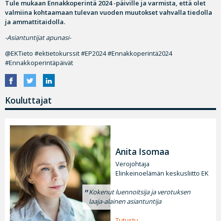
Tule mukaan Ennakkoperintä 2024 -päiville ja varmista, että olet
valmiina kohtaamaan tulevan vuoden muutokset vahvalla tiedolla
ja ammattitaidolla.
-Asiantuntijat apunasi-
@EKTieto #ektietokurssit #EP2024 #Ennakkoperintä2024
#Ennakkoperintäpäivät
Kouluttajat
Anita Isomaa
Verojohtaja
Elinkeinoelämän keskusliitto EK
Kokenut luennoitsija ja verotuksen
laaja-alainen asiantuntija
Tutustu