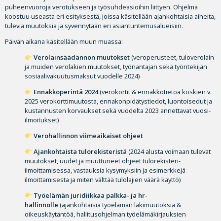
puheenvuoroja verotukseen ja työsuhdeasioihin liittyen. Ohjelma
koostuu useasta eri esityksestä, joissa käsitellään ajankohtaisia aiheita,
tulevia muutoksia ja syvennytään eri asiantuntemusalueisiin.
Päivän aikana käsitellään muun muassa:
Verolainsäädännön muutokset
(veroperusteet, tuloverolain
ja muiden verolakien muutokset, työnantajan sekä työntekijän
sosiaalivakuutusmaksut vuodelle 2024)
Ennakkoperintä 2024
(verokortit & ennakkotietoa koskien v.
2025 verokorttimuutosta, ennakonpidätystiedot, luontoisedut ja
kustannusten korvaukset sekä vuodelta 2023 annettavat vuosi-
ilmoitukset)
Verohallinnon viimeaikaiset ohjeet
Ajankohtaista tulorekisteristä
(2024 alusta voimaan tulevat
muutokset, uudet ja muuttuneet ohjeet tulorekisteri-
ilmoittamisessa, vastauksia kysymyksiin ja esimerkkejä
ilmoittamisesta ja miten välttää tulolajien väärä käyttö)
Työelämän juridiikkaa palkka- ja hr-
hallinnolle
(ajankohtaisia työelämän lakimuutoksia &
oikeuskäytäntöä, hallitusohjelman työelämäkirjauksien