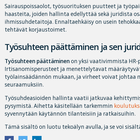
Sairauspoissaolot, työsuorituksen puutteet ja työpaik
haasteita, joiden hallinta edellyttää sekä juridista 
ihmissuhdetaitoja. Ennaltaehkäisy on usein tehokka
tehtävät korjaustoimet.
Työsuhteen päättäminen ja sen juri
Työsuhteen päättäminen
on yksi vaativimmista HR-p
Irtisanomisperusteet ja menettelytavat määräytyvät
työlainsäädännön mukaan, ja virheet voivat johtaa me
seuraamuksiin.
Työsuhdeasioiden hallinta vaatii jatkuvaa kehittymis
pysymistä. Aihetta käsitellään tarkemmin
koulutuk
syvennytään käytännön tilanteisiin ja ratkaisuihin.
Tämä sisältö on luotu tekoälyn avulla, ja se voi sisält