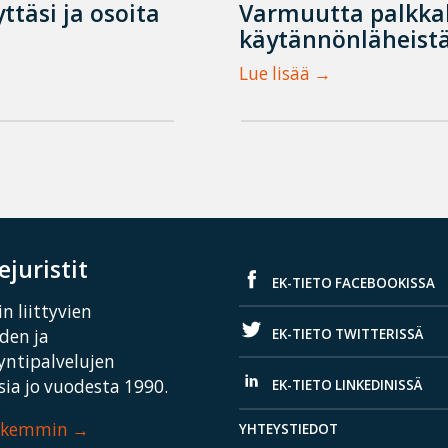
ttäsi ja osoita
Varmuutta palkka
käytännönläheistä
Lue lisää
juristit
EK-TIETO FACEBOOKISSA
n liittyvien
EK-TIETO TWITTERISSÄ
iden ja
yntipalvelujen
ia jo vuodesta 1990.
EK-TIETO LINKEDINISSÄ
arkemmin
YHTEYSTIEDOT