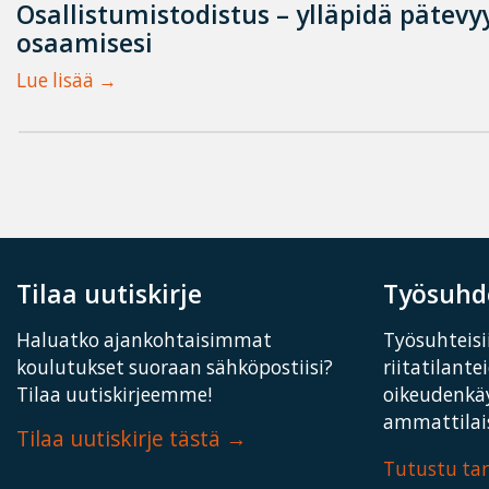
Osallistumistodistus – ylläpidä pätevyy
osaamisesi
Lue lisää
Tilaa uutiskirje
Työsuhde
Haluatko ajankohtaisimmat
Työsuhteisii
koulutukset suoraan sähköpostiisi?
riitatilante
Tilaa uutiskirjeemme!
oikeudenkä
ammattilais
Tilaa uutiskirje tästä
Tutustu t