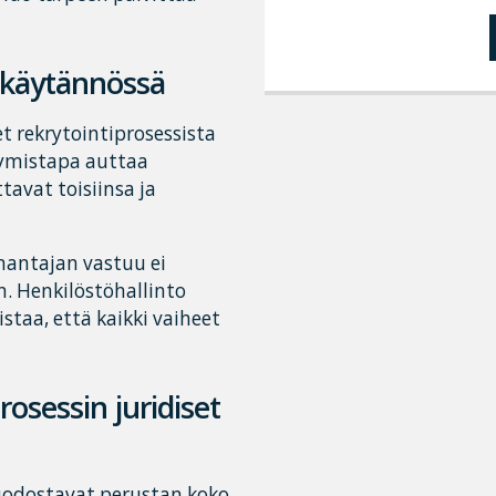
a käytännössä
t rekrytointiprosessista
tymistapa auttaa
avat toisiinsa ja
nantajan vastuu ei
n. Henkilöstöhallinto
staa, että kaikki vaiheet
rosessin juridiset
uodostavat perustan koko