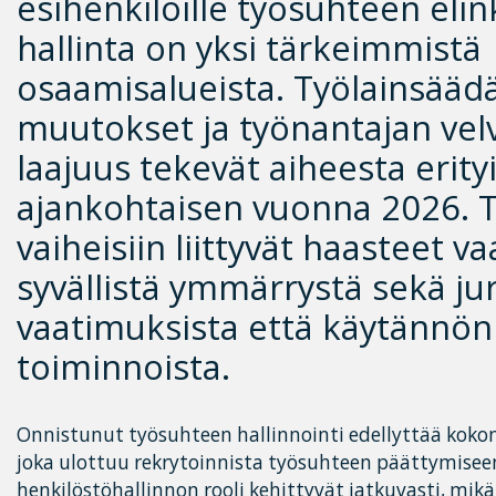
esihenkilöille työsuhteen eli
hallinta on yksi tärkeimmistä
osaamisalueista. Työlainsää
muutokset ja työnantajan velv
laajuus tekevät aiheesta erity
ajankohtaisen vuonna 2026. 
vaiheisiin liittyvät haasteet va
syvällistä ymmärrystä sekä jur
vaatimuksista että käytännön
toiminnoista.
Onnistunut työsuhteen hallinnointi edellyttää koko
joka ulottuu rekrytoinnista työsuhteen päättymiseen
henkilöstöhallinnon rooli kehittyvät jatkuvasti, mikä