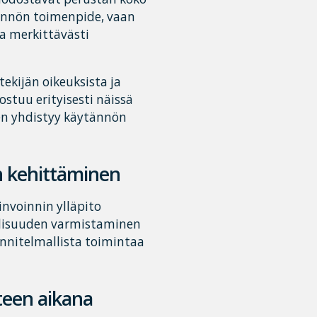
tännön toimenpide, vaan
aa merkittävästi
ekijän oikeuksista ja
ostuu erityisesti näissä
nen yhdistyy käytännön
en kehittäminen
invoinnin ylläpito
allisuuden varmistaminen
nnitelmallista toimintaa
hteen aikana