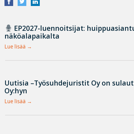
EP2027-luennoitsijat: huippuasian
näköalapaikalta
Lue lisää
Uutisia –Työsuhdejuristit Oy on sulau
Oy:hyn
Lue lisää