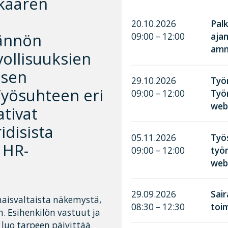
nkaaren
20.10.2026
Palk
dännön
09:00 – 12:00
aja
amma
ollisuuksien
isen
29.10.2026
Työn
Työsuhteen eri
09:00 – 12:00
Työ
web
ativat
idisista
05.11.2026
Työ
 HR-
09:00 – 12:00
työn
web
29.09.2026
Sai
naisvaltaista näkemystä,
08:30 – 12:30
toim
. Esihenkilön vastuut ja
 luo tarpeen päivittää