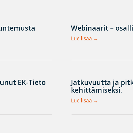
tuntemusta
Webinaarit – osall
Lue lisää
tunut EK-Tieto
Jatkuvuutta ja pit
kehittämiseksi.
Lue lisää