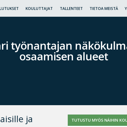
LUTUKSET
KOULUTTAJAT
TALLENTEET
TIETOA MEISTÄ
ri työnantajan näkökulma
osaamisen alueet
isille ja
TUTUSTU MYÖS NÄIHIN KOU