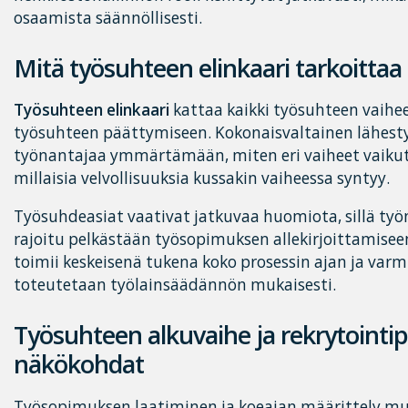
osaamista säännöllisesti.
Mitä työsuhteen elinkaari tarkoitta
Työsuhteen elinkaari
kattaa kaikki työsuhteen vaihee
työsuhteen päättymiseen. Kokonaisvaltainen lähes
työnantajaa ymmärtämään, miten eri vaiheet vaikutt
millaisia velvollisuuksia kussakin vaiheessa syntyy.
Työsuhdeasiat vaativat jatkuvaa huomiota, sillä työ
rajoitu pelkästään työsopimuksen allekirjoittamisee
toimii keskeisenä tukena koko prosessin ajan ja varmi
toteutetaan työlainsäädännön mukaisesti.
Työsuhteen alkuvaihe ja rekrytointip
näkökohdat
Työsopimuksen laatiminen ja koeajan määrittely m