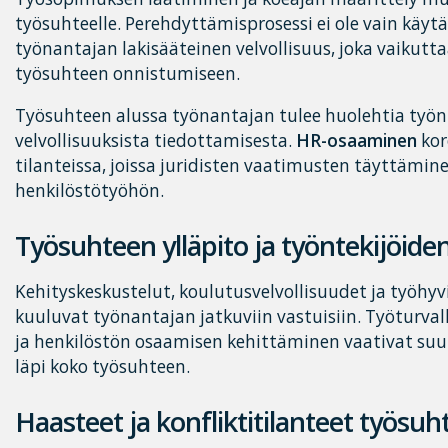
työsuhteelle. Perehdyttämisprosessi ei ole vain käy
työnantajan lakisääteinen velvollisuus, joka vaikutt
työsuhteen onnistumiseen.
Työsuhteen alussa työnantajan tulee huolehtia työnt
velvollisuuksista tiedottamisesta.
HR-osaaminen
kor
tilanteissa, joissa juridisten vaatimusten täyttämi
henkilöstötyöhön.
Työsuhteen ylläpito ja työntekijöid
Kehityskeskustelut, koulutusvelvollisuudet ja työhyv
kuuluvat työnantajan jatkuviin vastuisiin. Työturv
ja henkilöstön osaamisen kehittäminen vaativat suu
läpi koko työsuhteen.
Haasteet ja konfliktitilanteet työsu