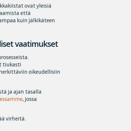
kakiistat ovat yleisiä
osaamista että
ampaa kuin jälkikäteen
diset vaatimukset
rosesseista.
 tiukasti
rkittäviin oikeudellisiin
tä ja ajan tasalla
sessamme
, jossa
ää virheitä.