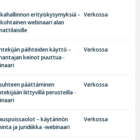
kahallinnon erityiskysymyksiä –
Verkossa
nkohtainen webinaari alan
ttilaisille
tekijän päihteiden käyttö –
Verkossa
nantajan keinot puuttua -
inaari
suhteen päättäminen
Verkossa
tekijään liittyvillä perusteilla -
inaari
rauspoissaolot – käytännön
Verkossa
inta ja juridiikka -webinaari