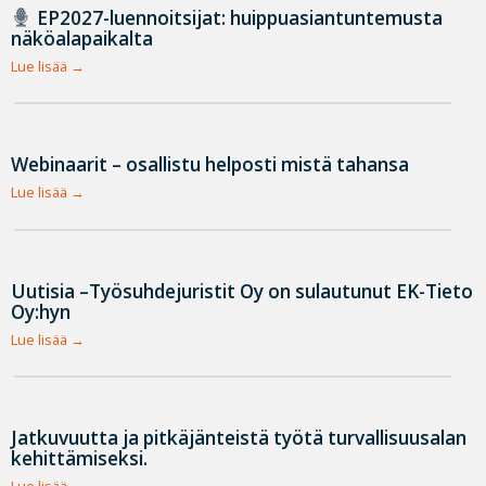
EP2027-luennoitsijat: huippuasiantuntemusta
näköalapaikalta
Lue lisää
Webinaarit – osallistu helposti mistä tahansa
Lue lisää
Uutisia –Työsuhdejuristit Oy on sulautunut EK-Tieto
Oy:hyn
Lue lisää
Jatkuvuutta ja pitkäjänteistä työtä turvallisuusalan
kehittämiseksi.