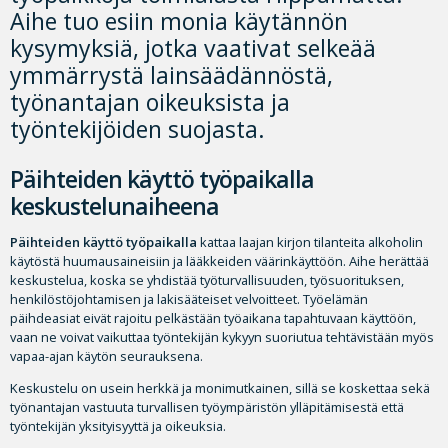
Aihe tuo esiin monia käytännön
kysymyksiä, jotka vaativat selkeää
ymmärrystä lainsäädännöstä,
työnantajan oikeuksista ja
työntekijöiden suojasta.
Päihteiden käyttö työpaikalla
keskustelunaiheena
Päihteiden käyttö työpaikalla
kattaa laajan kirjon tilanteita alkoholin
käytöstä huumausaineisiin ja lääkkeiden väärinkäyttöön. Aihe herättää
keskustelua, koska se yhdistää työturvallisuuden, työsuorituksen,
henkilöstöjohtamisen ja lakisääteiset velvoitteet. Työelämän
päihdeasiat eivät rajoitu pelkästään työaikana tapahtuvaan käyttöön,
vaan ne voivat vaikuttaa työntekijän kykyyn suoriutua tehtävistään myös
vapaa-ajan käytön seurauksena.
Keskustelu on usein herkkä ja monimutkainen, sillä se koskettaa sekä
työnantajan vastuuta turvallisen työympäristön ylläpitämisestä että
työntekijän yksityisyyttä ja oikeuksia.