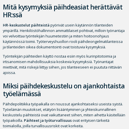
Mitä kysymyksiä päihdeasiat herättävät
HR:ssä
HR-keskustelut päihteistä
pyörivät usein käytännön tilanteiden
ympärillä. Henkilöstöhallinnon ammattilaiset pohtivat, milloin työnantaja
voi velvoittaa työntekijän huumetestiin ja miten hoitoonohjaus
käytännössä toimii. Työterveyshuollon rooli päihdeongelmatilanteissa
ja tilanteiden oikea dokumentointi ovat toistuvia kysymyksiä.
Työntekijän päihteiden käyttö nostaa esiin myös kurinpitotoimia ja
irtisanomisen mahdollisuuksia koskevia kysymyksiä. Työnantajat
miettivät, mitä riskejä liittyy siihen, jos tilanteeseen ei puututa riittävän
ajoissa.
Miksi päihdekeskustelu on ajankohtaista
työelämässä
Päihdepolitiikka työpaikalla on noussut ajankohtaiseksi useista syistä.
Työelämän muutokset, etätyön lisääntyminen ja yhteiskunnallinen
keskustelu päihteistä ovat vaikuttaneet siihen, miten aihetta käsitellään
työpaikoilla.
Päihteet ja työturvallisuus
ovat erityisen tärkeitä
toimialoilla, joilla turvallisuusriskit ovat korkeita.