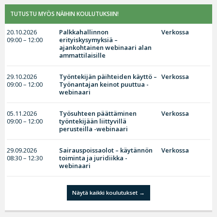
TUTUSTU MYÖS NÄIHIN KOULUTUKSIIN!
20.10.2026
Palkkahallinnon
Verkossa
09:00 – 12:00
erityiskysymyksiä –
ajankohtainen webinaari alan
ammattilaisille
29.10.2026
Työntekijän päihteiden käyttö –
Verkossa
09:00 – 12:00
Työnantajan keinot puuttua -
webinaari
05.11.2026
Työsuhteen päättäminen
Verkossa
09:00 – 12:00
työntekijään liittyvillä
perusteilla -webinaari
29.09.2026
Sairauspoissaolot – käytännön
Verkossa
08:30 – 12:30
toiminta ja juridiikka -
webinaari
Näytä kaikki koulutukset