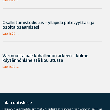
Lue lisää
Osallistumistodistus – ylläpidä pätevyyttäsi ja
osoita osaamisesi
Lue lisää
Varmuutta palkkahallinnon arkeen – kolme
käytännönläheistä koulutusta
Lue lisää
Tilaa uutiskirje
Haluatko ajankohtaisimmat koulutukset suoraan sähköpostiisi? Tilaa