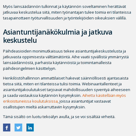
Myös lainsäädännön tulkinnat ja käytännön soveltaminen herättävät
jatkuvaa keskustelua siitä, miten työnantajan tulee toimia eri tilanteissa
tasapainottaen työturvallisuuden ja työntekijöiden oikeuksien välillä.
Asiantuntijanäkökulmia ja jatkuva
keskustelu
Päihdeasioiden monimutkaisuus tekee asiantuntijakeskustelusta ja
jatkuvasta oppimisesta välttämätöntä. Aihe vaatii syvällistä ymmärrystä
lainsäädännöstä, parhaista käytännöistä ja toimintamalleista
päihdeongelmien käsittelyyn.
Henkilöstöhallinnon ammattilaiset hakevat säännöllisesti ajantasaista
tietoa siitä, miten eri tilanteissa tulisi toimia. Webinaaritallenteet ja
asiantuntijakoulutukset tarjoavat mahdollisuuden syventyä aiheeseen
ja saada vastauksia käytännön kysymyksiin.
Aihetta käsitellään myös
erikoistuneissa koulutuksissa
, joissa asiantuntijat vastaavat
osallistujien mieltä askarruttaviin kysymyksiin.
Tämä sisältö on luotu tekoälyn avulla, ja se voi sisältää virheitä.