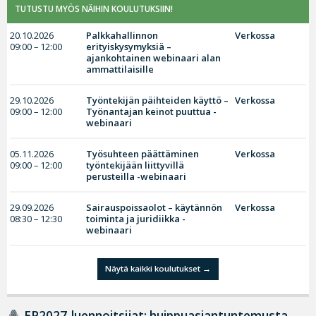
TUTUSTU MYÖS NÄIHIN KOULUTUKSIIN!
20.10.2026
Palkkahallinnon
Verkossa
09:00 – 12:00
erityiskysymyksiä –
ajankohtainen webinaari alan
ammattilaisille
29.10.2026
Työntekijän päihteiden käyttö –
Verkossa
09:00 – 12:00
Työnantajan keinot puuttua -
webinaari
05.11.2026
Työsuhteen päättäminen
Verkossa
09:00 – 12:00
työntekijään liittyvillä
perusteilla -webinaari
29.09.2026
Sairauspoissaolot – käytännön
Verkossa
08:30 – 12:30
toiminta ja juridiikka -
webinaari
Näytä kaikki koulutukset
EP2027-luennoitsijat: huippuasiantuntemusta