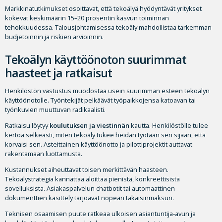
Markkinatutkimukset osoittavat, että tekoälyä hyödyntävät yritykset
kokevat keskimäärin 15–20 prosentin kasvun toiminnan
tehokkuudessa. Talousjohtamisessa tekoäly mahdollistaa tarkemman
budjetoinnin ja riskien arvioinnin.
Tekoälyn käyttöönoton suurimmat
haasteet ja ratkaisut
Henkilöstön vastustus muodostaa usein suurimman esteen tekoälyn
käyttöönotolle. Työntekijät pelkäävät työpaikkojensa katoavan tai
työnkuvien muuttuvan radikaalisti.
Ratkaisu löytyy
koulutuksen ja viestinnän
kautta. Henkilöstölle tulee
kertoa selkeästi, miten tekoäly tukee heidän työtään sen sijaan, että
korvaisi sen. Asteittainen käyttöönotto ja pilottiprojektit auttavat
rakentamaan luottamusta.
Kustannukset aiheuttavat toisen merkittävän haasteen.
Tekoälystrategia kannattaa aloittaa pienistä, konkreettisista
sovelluksista. Asiakaspalvelun chatbotit tai automaattinen
dokumenttien käsittely tarjoavat nopean takaisinmaksun.
Teknisen osaamisen puute ratkeaa ulkoisen asiantuntija-avun ja