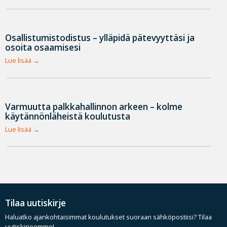
Osallistumistodistus – ylläpidä pätevyyttäsi ja
osoita osaamisesi
Lue lisää
Varmuutta palkkahallinnon arkeen – kolme
käytännönläheistä koulutusta
Lue lisää
Tilaa uutiskirje
Haluatko ajankohtaisimmat koulutukset suoraan sähköpostiisi? Tilaa
uutiskirjeemme!