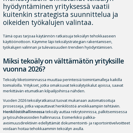
hyödyntäminen yrityksessä vaatii
kuitenkin strategista suunnittelua ja
oikeiden työkalujen valintaa.
Tämä opas tarjoaa käytännön ratkaisuja tekoälyn tehokkaaseen
käyttöönottoon. Käymme läpi tekoälystrategian rakentamisen,
työkalujen valinnan ja tulevaisuuden trendien hyödyntämisen.
Miksi tekoäly on välttämätön yrityksille
vuonna 2026?
Tekoäly liiketoiminnassa muuttaa perinteisiä toimintamalleja kaikilla
toimialoilla. Yritykset, jotka omaksuvat tekoälytyökalut ajoissa, saavat
merkittävän etumatkan kilpailijoihinsa nähden.
Vuoden 2026 tekoälyratkaisut tuovat mukanaan automatisoituja
prosesseja, jotka vapauttavat henkilöstöä arvokkaampiin tehtäviin.
Henkilöstöhallinnossa
tekoäly auttaa rekrytoinnissa, palkitsemisessa
ja työsuhdeasioiden hallinnassa. Esimerkiksi palkka-
avoimuusdirektiivin edellyttämät dokumentointi- ja raportointivelvoitteet
voidaan hoitaa tehokkaammin tekoälyn avulla.