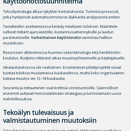
käyttöönottosuunnitelma
Tekoälystrategia alkaa nykytilan kartoituksesta. Tunnista prosessit,
jotka hyötyisivät automatisoinnista tai älykkäistä analyyseistä eniten.
Tavoitteiden asettamisessa keskity mitattaviin tuloksiin. Määrittele
selkeät mittarit ajansäästölle, kustannusvähennyksille ja laadun
parantumiselle.
Vaiheittainen käyttöönotto
varmistaa hallitun
muutoksen.
Resurssien allokoinnissa huomioi sekä teknologia että henkilöstön
koulutus. Budjetoi riittävästi aikaa muutosjohtamiselle ja käyttäjätuelle.
Aikataulutuksessa ole realistinen. Ensimmäiset pilottiprojektit voivat
tuottaa tuloksia muutamassa kuukaudessa, mutta koko organisaation
kattava muutos vie 12–18 kuukautta.
Seuranta ja mittaaminen ovat kriittisiä onnistumiselle. Säännölliset
arvioinnit auttavat hienosäätämään strategiaa ja tunnistamaan uusia
mahdollisuuksia.
Tekoälyn tulevaisuus ja
valmistautuminen muutoksiin
Tekoälyn tulevaisuus tuo mukanaan entistä älykkäämpiä sovelluksia.