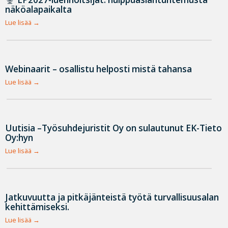
näköalapaikalta
Lue lisää
Webinaarit – osallistu helposti mistä tahansa
Lue lisää
Uutisia –Työsuhdejuristit Oy on sulautunut EK-Tieto
Oy:hyn
Lue lisää
Jatkuvuutta ja pitkäjänteistä työtä turvallisuusalan
kehittämiseksi.
Lue lisää