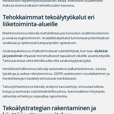
henkilöstön täydennyskoulutuksen avulla. Investointi osaamiseen
maksaa itsensä takaisin tehokkuuden kasvuna.
Tehokkaimmat tekoälytyökalut eri
liiketoiminta-alueille
Markkinoinnissa tekoäly mahdollistaa personoidun sisällöntuotannon
ja asiakassegmentoinnin. Analytiikkatyökalut tunnistavat potentiaaliset
asiakkaat ja optimoivat kampanjoiden ajoituksen.
Asiakaspalvelussa chatbotit hoitavat rutiinitehtävät, kun taas
älykkäät
järjestelmät
ohjaavat monimutkaiset tapaukset oikeille asiantuntijoille.
Tämä parantaa sekä tehokkuutta että asiakastyytyväisyyttä.
Henkilöstöhallinnossa tekoäly automatisoi palkanlaskennan, seuraa
työaikoja ja auttaa rekrytoinnissa. GDPR-vaatimusten noudattaminen ja
henkilötietojen käsittely tehostuvat merkittävästi.
Talousjohtamisessa tekoäly analysoi kassavirtoja, ennustaa tulevia
kuluja ja tunnistaa säästömahdollisuuksia. Automaattinen kirjanpito
vähentää virheitä ja nopeuttaa raportointia.
Tekoälystrategian rakentaminen ja