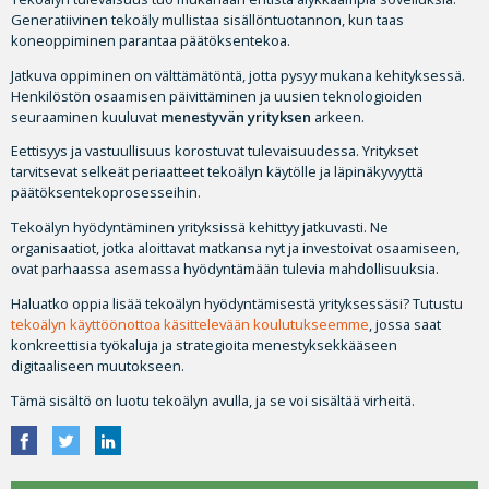
Generatiivinen tekoäly mullistaa sisällöntuotannon, kun taas
koneoppiminen parantaa päätöksentekoa.
Jatkuva oppiminen on välttämätöntä, jotta pysyy mukana kehityksessä.
Henkilöstön osaamisen päivittäminen ja uusien teknologioiden
seuraaminen kuuluvat
menestyvän yrityksen
arkeen.
Eettisyys ja vastuullisuus korostuvat tulevaisuudessa. Yritykset
tarvitsevat selkeät periaatteet tekoälyn käytölle ja läpinäkyvyyttä
päätöksentekoprosesseihin.
Tekoälyn hyödyntäminen yrityksissä kehittyy jatkuvasti. Ne
organisaatiot, jotka aloittavat matkansa nyt ja investoivat osaamiseen,
ovat parhaassa asemassa hyödyntämään tulevia mahdollisuuksia.
Haluatko oppia lisää tekoälyn hyödyntämisestä yrityksessäsi? Tutustu
tekoälyn käyttöönottoa käsittelevään koulutukseemme
, jossa saat
konkreettisia työkaluja ja strategioita menestyksekkääseen
digitaaliseen muutokseen.
Tämä sisältö on luotu tekoälyn avulla, ja se voi sisältää virheitä.