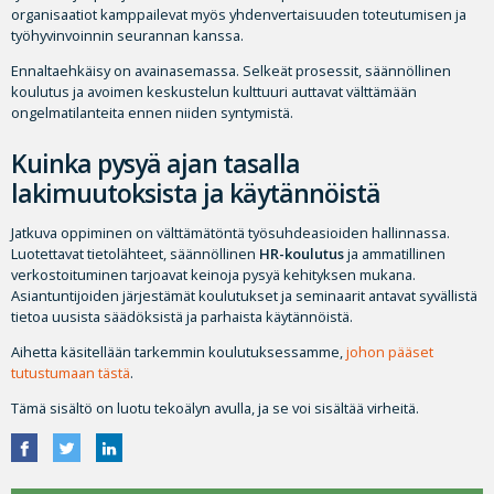
organisaatiot kamppailevat myös yhdenvertaisuuden toteutumisen ja
työhyvinvoinnin seurannan kanssa.
Ennaltaehkäisy on avainasemassa. Selkeät prosessit, säännöllinen
koulutus ja avoimen keskustelun kulttuuri auttavat välttämään
ongelmatilanteita ennen niiden syntymistä.
Kuinka pysyä ajan tasalla
lakimuutoksista ja käytännöistä
Jatkuva oppiminen on välttämätöntä työsuhdeasioiden hallinnassa.
Luotettavat tietolähteet, säännöllinen
HR-koulutus
ja ammatillinen
verkostoituminen tarjoavat keinoja pysyä kehityksen mukana.
Asiantuntijoiden järjestämät koulutukset ja seminaarit antavat syvällistä
tietoa uusista säädöksistä ja parhaista käytännöistä.
Aihetta käsitellään tarkemmin koulutuksessamme,
johon pääset
tutustumaan tästä
.
Tämä sisältö on luotu tekoälyn avulla, ja se voi sisältää virheitä.