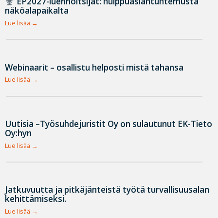
EP2027-luennoitsijat: huippuasiantuntemusta
näköalapaikalta
Lue lisää
Webinaarit – osallistu helposti mistä tahansa
Lue lisää
Uutisia –Työsuhdejuristit Oy on sulautunut EK-Tieto
Oy:hyn
Lue lisää
Jatkuvuutta ja pitkäjänteistä työtä turvallisuusalan
kehittämiseksi.
Lue lisää