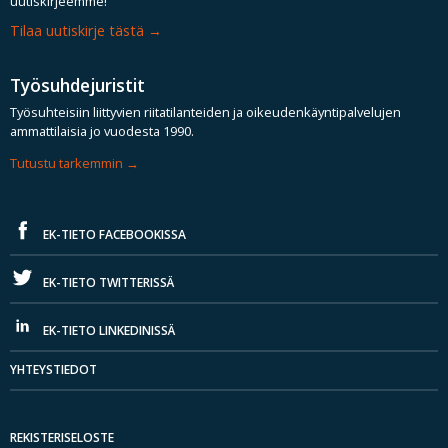
uutiskirjeemme!
Tilaa uutiskirje tästä
Työsuhdejuristit
Työsuhteisiin liittyvien riitatilanteiden ja oikeudenkäyntipalvelujen
ammattilaisia jo vuodesta 1990.
Tutustu tarkemmin
EK-TIETO FACEBOOKISSA
EK-TIETO TWITTERISSÄ
EK-TIETO LINKEDINISSÄ
YHTEYSTIEDOT
REKISTERISELOSTE