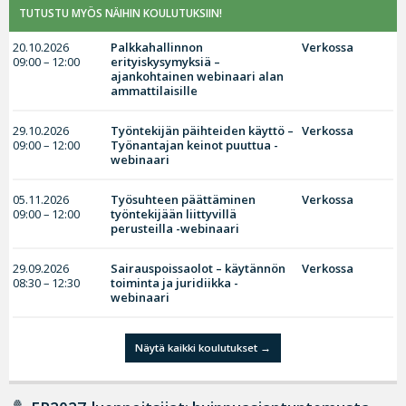
TUTUSTU MYÖS NÄIHIN KOULUTUKSIIN!
20.10.2026
Palkkahallinnon
Verkossa
09:00 – 12:00
erityiskysymyksiä –
ajankohtainen webinaari alan
ammattilaisille
29.10.2026
Työntekijän päihteiden käyttö –
Verkossa
09:00 – 12:00
Työnantajan keinot puuttua -
webinaari
05.11.2026
Työsuhteen päättäminen
Verkossa
09:00 – 12:00
työntekijään liittyvillä
perusteilla -webinaari
29.09.2026
Sairauspoissaolot – käytännön
Verkossa
08:30 – 12:30
toiminta ja juridiikka -
webinaari
Näytä kaikki koulutukset