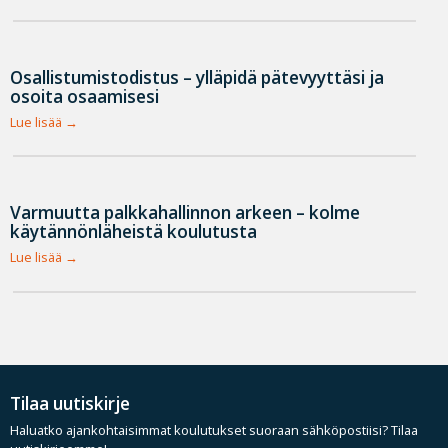
Osallistumistodistus – ylläpidä pätevyyttäsi ja
osoita osaamisesi
Lue lisää
Varmuutta palkkahallinnon arkeen – kolme
käytännönläheistä koulutusta
Lue lisää
Tilaa uutiskirje
Haluatko ajankohtaisimmat koulutukset suoraan sähköpostiisi? Tilaa