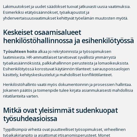
Lakimuutokset ja uudet säädökset tuovat jatkuvasti uusia vaatimuksia.
Esimerkiksi etätyösäännökset, työaikajoustot ja
yhdenvertaisuusvaatimukset kehittyvät työelämän muutosten myötä.
Keskeiset osaamisalueet
henkilöstöhallinnossa ja esihenkilötyössä
Työsuhteen hoito
alkaa jo rekrytoinnista ja työsopimuksen
laatimisesta. HR-ammattilaiset tarvitsevat syvällistä ymmärrystä
työaikasäännöksistä, palkkahallinnon perusteista ja lomaoikeuksista.
Esihenkilötyössä korostuvat käytännön tilanteet: sairauspoissaolojen
käsittely, kehityskeskustelut ja mahdolliset konfliktitilanteet.
Henkilöstöhallinto vaatii myös dokumentoinnin ja prosessien hallintaa.
Jokainen päätös ja toimenpide tulee kirjata asianmukaisesti mahdollisia
riitatilanteita varten.
Mitkä ovat yleisimmät sudenkuopat
työsuhdeasioissa
Tyypillisimpiä virheitä ovat puutteelliset työsopimukset, virheellinen
työaikakirjanpito ja asiattomat irtisanomisperusteet. Monet