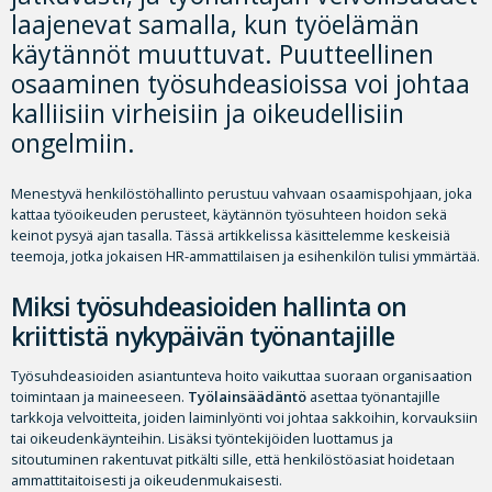
laajenevat samalla, kun työelämän
käytännöt muuttuvat. Puutteellinen
osaaminen työsuhdeasioissa voi johtaa
kalliisiin virheisiin ja oikeudellisiin
ongelmiin.
Menestyvä henkilöstöhallinto perustuu vahvaan osaamispohjaan, joka
kattaa työoikeuden perusteet, käytännön työsuhteen hoidon sekä
keinot pysyä ajan tasalla. Tässä artikkelissa käsittelemme keskeisiä
teemoja, jotka jokaisen HR-ammattilaisen ja esihenkilön tulisi ymmärtää.
Miksi työsuhdeasioiden hallinta on
kriittistä nykypäivän työnantajille
Työsuhdeasioiden asiantunteva hoito vaikuttaa suoraan organisaation
toimintaan ja maineeseen.
Työlainsäädäntö
asettaa työnantajille
tarkkoja velvoitteita, joiden laiminlyönti voi johtaa sakkoihin, korvauksiin
tai oikeudenkäynteihin. Lisäksi työntekijöiden luottamus ja
sitoutuminen rakentuvat pitkälti sille, että henkilöstöasiat hoidetaan
ammattitaitoisesti ja oikeudenmukaisesti.