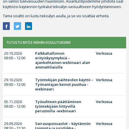
on valmis tulevaisuuden haasteisiin. Asiantuntijoidemme johdolla saat
käyttöösi käytännön työkalut tekoälyn vastuulliseen hyödyntämiseen.
Tämä sisältö on luotu tekoälyn avulla, ja se voi sisältää virheitä.
TUTUSTU MYÖS NÄIHIN KOULUTUKSIIN!
20.10.2026
Palkkahallinnon
Verkossa
09:00 – 12:00
erityiskysymyksiä –
ajankohtainen webinaari alan
ammattilaisille
29.10.2026
Työntekijän päihteiden käyttö –
Verkossa
09:00 – 12:00
Työnantajan keinot puuttua -
webinaari
05.11.2026
Työsuhteen päättäminen
Verkossa
09:00 – 12:00
työntekijään liittyvillä
perusteilla -webinaari
29.09.2026
Sairauspoissaolot – käytännön
Verkossa
08:30 – 12:30
toiminta ja juridiikka -