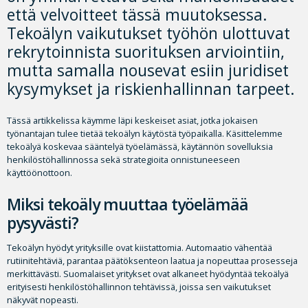
että velvoitteet tässä muutoksessa.
Tekoälyn vaikutukset työhön ulottuvat
rekrytoinnista suorituksen arviointiin,
mutta samalla nousevat esiin juridiset
kysymykset ja riskienhallinnan tarpeet.
Tässä artikkelissa käymme läpi keskeiset asiat, jotka jokaisen
työnantajan tulee tietää tekoälyn käytöstä työpaikalla. Käsittelemme
tekoälyä koskevaa sääntelyä työelämässä, käytännön sovelluksia
henkilöstöhallinnossa sekä strategioita onnistuneeseen
käyttöönottoon.
Miksi tekoäly muuttaa työelämää
pysyvästi?
Tekoälyn hyödyt yrityksille ovat kiistattomia. Automaatio vähentää
rutiinitehtäviä, parantaa päätöksenteon laatua ja nopeuttaa prosesseja
merkittävästi. Suomalaiset yritykset ovat alkaneet hyödyntää tekoälyä
erityisesti henkilöstöhallinnon tehtävissä, joissa sen vaikutukset
näkyvät nopeasti.