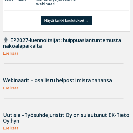
webinaari
Näytä kaikki koulutukset
EP2027-luennoitsijat: huippuasiantuntemusta
näköalapaikalta
Lue lisää
Webinaarit – osallistu helposti mistä tahansa
Lue lisää
Uutisia –Työsuhdejuristit Oy on sulautunut EK-Tieto
Oy:hyn
Lue lisää