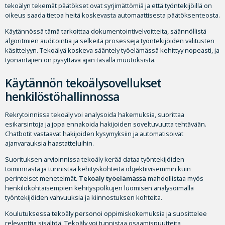
tekoälyn tekemät päätökset ovat syrjimättömiä ja että työntekijöillä on
oikeus saada tietoa heitä koskevasta automaattisesta päätöksenteosta.
Käytännössä tämä tarkoittaa dokumentointivelvoitteita, säännöllistä
algoritmien auditointia ja selkeitä prosesseja työntekijöiden valitusten
käsittelyyn. Tekoälyä koskeva sääntely työelämässä kehittyy nopeasti, ja
työnantajien on pysyttävä ajan tasalla muutoksista.
Käytännön tekoälysovellukset
henkilöstöhallinnossa
Rekrytoinnissa tekoäly voi analysoida hakemuksia, suorittaa
esikarsintoja ja jopa ennakoida hakijoiden soveltuvuutta tehtävään.
Chatbotit vastaavat hakijoiden kysymyksiin ja automatisoivat
ajanvarauksia haastatteluihin.
Suorituksen arvioinnissa tekoäly kerää dataa työntekijöiden
toiminnasta ja tunnistaa kehityskohteita objektiivisemmin kuin
perinteiset menetelmät.
Tekoäly työelämässä
mahdollistaa myös
henkilökohtaisempien kehityspolkujen luomisen analysoimalla
työntekijöiden vahvuuksia ja kiinnostuksen kohteita.
Koulutuksessa tekoäly personoi oppimiskokemuksia ja suosittelee
relevanttia sisältöä. Tekoäly voi tunnistaa osaamispuutteita