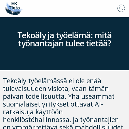
Tekoäly ja työelämä: mitä
työnantajan tulee tietää?
Tekoäly työelämässä ei ole enää
tulevaisuuden visiota, vaan tämän
päivän todellisuutta. Yhä useammat
suomalaiset yritykset ottavat AI-
ratkaisuja käyttöön
henkilöstöhallinnossa, ja työnantajien
on ymmärrettävä sekä mahdollisuudet