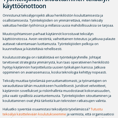
käyttöönottoon
Onnistunut tekoälyprojekti alkaa henkilöstön kouluttamisesta ja
osallistamisesta. Työntekijöiden on ymmärrettävä, miten tekoäly
vaikuttaa heidän työhönsä ja millaisia uusia mahdollisuuksia se tarjoaa.
Muutosjohtamisen parhaat käytännöt korostuvat tekoälyn
käyttöönotossa. Avoin viestintä, vaiheittainen toteutus ja jatkuva palaute
auttavat rakentamaan luottamusta. Työntekijöiden pelkoja on
kuunneltava ja käsiteltävä rehellisesti.
Koulutusstrategia on räätälöitävä eri työntekijäryhmille. Johtajat
tarvitsevat strategista ymmärrystä, kun taas operatiivinen henkilöstö
hyötyy käytännön harjoittelusta uusien työkalujen kanssa. Jatkuva
oppiminen on avainasemassa, koska teknologia kehittyy nopeasti.
Tekoäly muuttaa työelämää peruuttamattomasti, ja työnantajien on
varauduttava tähän muutokseen huolellisesti. Juridiset velvoitteet,
käytännön sovellukset ja riskinhallinta muodostavat kokonaisuuden,
joka vaatii syvällistä asiantuntemusta. Työntekijöiden sitouttaminen ja
kouluttaminen ovat yhtä tärkeitä kuin teknisten ratkaisujen valinta.
Haluatko syventää osaamistasi tekoälystä työelämässä?
Tutustu
tekoälyä käsittelevään koulutukseemme
ja varmista, että organisaatiosi