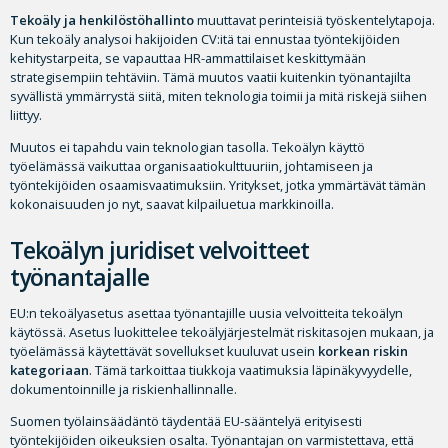
Tekoäly ja henkilöstöhallinto
muuttavat perinteisiä työskentelytapoja.
Kun tekoäly analysoi hakijoiden CV:itä tai ennustaa työntekijöiden
kehitystarpeita, se vapauttaa HR-ammattilaiset keskittymään
strategisempiin tehtäviin. Tämä muutos vaatii kuitenkin työnantajilta
syvällistä ymmärrystä siitä, miten teknologia toimii ja mitä riskejä siihen
liittyy.
Muutos ei tapahdu vain teknologian tasolla. Tekoälyn käyttö
työelämässä vaikuttaa organisaatiokulttuuriin, johtamiseen ja
työntekijöiden osaamisvaatimuksiin. Yritykset, jotka ymmärtävät tämän
kokonaisuuden jo nyt, saavat kilpailuetua markkinoilla.
Tekoälyn juridiset velvoitteet
työnantajalle
EU:n tekoälyasetus asettaa työnantajille uusia velvoitteita tekoälyn
käytössä. Asetus luokittelee tekoälyjärjestelmät riskitasojen mukaan, ja
työelämässä käytettävät sovellukset kuuluvat usein
korkean riskin
kategoriaan
. Tämä tarkoittaa tiukkoja vaatimuksia läpinäkyvyydelle,
dokumentoinnille ja riskienhallinnalle.
Suomen työlainsäädäntö täydentää EU-sääntelyä erityisesti
työntekijöiden oikeuksien osalta. Työnantajan on varmistettava, että