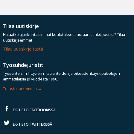
Tilaa uutiskirje
Haluatko ajankohtaisimmat koulutukset suoraan sähköpostiisi? Tilaa
uutiskirjeemme!
Tilaa uutiskirje tästä
Työsuhdejuristit
Työsuhteisiin liittyvien riitatilanteiden ja oikeudenkäyntipalvelujen
ammattilaisia jo vuodesta 1990.
Tutustu tarkemmin
EK-TIETO FACEBOOKISSA
EK-TIETO TWITTERISSÄ