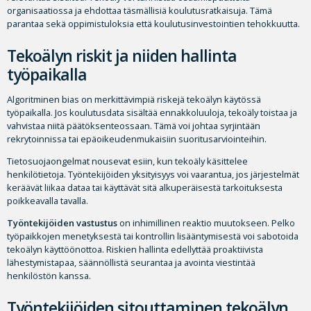
organisaatiossa ja ehdottaa täsmällisiä koulutusratkaisuja. Tämä
parantaa sekä oppimistuloksia että koulutusinvestointien tehokkuutta.
Tekoälyn riskit ja niiden hallinta
työpaikalla
Algoritminen bias on merkittävimpiä riskejä tekoälyn käytössä
työpaikalla. Jos koulutusdata sisältää ennakkoluuloja, tekoäly toistaa ja
vahvistaa niitä päätöksenteossaan. Tämä voi johtaa syrjintään
rekrytoinnissa tai epäoikeudenmukaisiin suoritusarviointeihin.
Tietosuojaongelmat nousevat esiin, kun tekoäly käsittelee
henkilötietoja. Työntekijöiden yksityisyys voi vaarantua, jos järjestelmät
keräävät liikaa dataa tai käyttävät sitä alkuperäisestä tarkoituksesta
poikkeavalla tavalla.
Työntekijöiden vastustus
on inhimillinen reaktio muutokseen. Pelko
työpaikkojen menetyksestä tai kontrollin lisääntymisestä voi sabotoida
tekoälyn käyttöönottoa. Riskien hallinta edellyttää proaktiivista
lähestymistapaa, säännöllistä seurantaa ja avointa viestintää
henkilöstön kanssa.
Työntekijöiden sitouttaminen tekoälyn