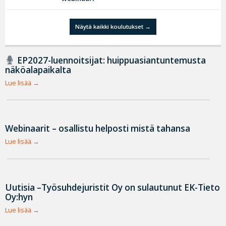
Näytä kaikki koulutukset
EP2027-luennoitsijat: huippuasiantuntemusta
näköalapaikalta
Lue lisää
Webinaarit – osallistu helposti mistä tahansa
Lue lisää
Uutisia –Työsuhdejuristit Oy on sulautunut EK-Tieto
Oy:hyn
Lue lisää