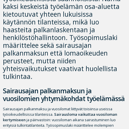
kaksi keskeistä työelämän osa-aluetta
kietoutuvat yhteen lukuisissa
käytännön tilanteissa, mikä luo
haasteita palkanlaskentaan ja
henkilöstöhallintoon. Työsopimuslaki
määrittelee sekä sairausajan
palkanmaksun että lomaoikeuden
perusteet, mutta niiden
yhteisvaikutukset vaativat huolellista
tulkintaa.
Sairausajan palkanmaksun ja
vuosilomien yhtymäkohdat työelämässä
Sairausajan palkanmaksu ja vuosilomat liittyvät toisiinsa useissa
työoikeudellisissa tilanteissa.
Sairausloma vaikuttaa vuosiloman
kertymiseen
ja päinvastoin: vuosiloman aikana sairastuminen luo
erityisiä tulkintatilanteita. Työsopimuslaki määrittelee molempien