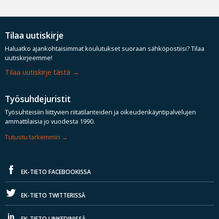
Tilaa uutiskirje
Haluatko ajankohtaisimmat koulutukset suoraan sähköpostiisi? Tilaa
uutiskirjeemme!
Tilaa uutiskirje tästä
Työsuhdejuristit
Työsuhteisiin liittyvien riitatilanteiden ja oikeudenkäyntipalvelujen
ammattilaisia jo vuodesta 1990.
Tutustu tarkemmin
EK-TIETO FACEBOOKISSA
EK-TIETO TWITTERISSÄ
EK-TIETO LINKEDINISSÄ