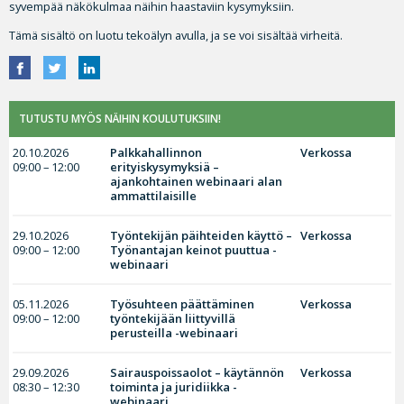
syvempää näkökulmaa näihin haastaviin kysymyksiin.
Tämä sisältö on luotu tekoälyn avulla, ja se voi sisältää virheitä.
TUTUSTU MYÖS NÄIHIN KOULUTUKSIIN!
20.10.2026
Palkkahallinnon
Verkossa
09:00 – 12:00
erityiskysymyksiä –
ajankohtainen webinaari alan
ammattilaisille
29.10.2026
Työntekijän päihteiden käyttö –
Verkossa
09:00 – 12:00
Työnantajan keinot puuttua -
webinaari
05.11.2026
Työsuhteen päättäminen
Verkossa
09:00 – 12:00
työntekijään liittyvillä
perusteilla -webinaari
29.09.2026
Sairauspoissaolot – käytännön
Verkossa
08:30 – 12:30
toiminta ja juridiikka -
webinaari