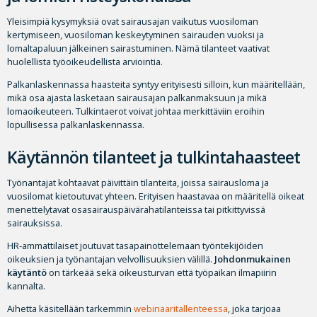
Yleisimpiä kysymyksiä ovat sairausajan vaikutus vuosiloman
kertymiseen, vuosiloman keskeytyminen sairauden vuoksi ja
lomaltapaluun jälkeinen sairastuminen. Nämä tilanteet vaativat
huolellista työoikeudellista arviointia.
Palkanlaskennassa haasteita syntyy erityisesti silloin, kun määritellään,
mikä osa ajasta lasketaan sairausajan palkanmaksuun ja mikä
lomaoikeuteen. Tulkintaerot voivat johtaa merkittäviin eroihin
lopullisessa palkanlaskennassa.
Käytännön tilanteet ja tulkintahaasteet
Työnantajat kohtaavat päivittäin tilanteita, joissa sairausloma ja
vuosilomat kietoutuvat yhteen. Erityisen haastavaa on määritellä oikeat
menettelytavat osasairauspäivärahatilanteissa tai pitkittyvissä
sairauksissa.
HR-ammattilaiset joutuvat tasapainottelemaan työntekijöiden
oikeuksien ja työnantajan velvollisuuksien välillä.
Johdonmukainen
käytäntö
on tärkeää sekä oikeusturvan että työpaikan ilmapiirin
kannalta.
Aihetta käsitellään tarkemmin
webinaaritallenteessa
, joka tarjoaa