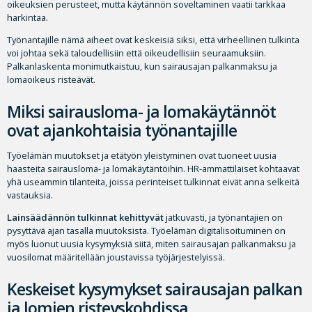
oikeuksien perusteet, mutta käytännön soveltaminen vaatii tarkkaa
harkintaa.
Työnantajille nämä aiheet ovat keskeisiä siksi, että virheellinen tulkinta
voi johtaa sekä taloudellisiin että oikeudellisiin seuraamuksiin.
Palkanlaskenta monimutkaistuu, kun sairausajan palkanmaksu ja
lomaoikeus risteävät.
Miksi sairausloma- ja lomakäytännöt
ovat ajankohtaisia työnantajille
Työelämän muutokset ja etätyön yleistyminen ovat tuoneet uusia
haasteita sairausloma- ja lomakäytäntöihin. HR-ammattilaiset kohtaavat
yhä useammin tilanteita, joissa perinteiset tulkinnat eivät anna selkeitä
vastauksia.
Lainsäädännön tulkinnat kehittyvät
jatkuvasti, ja työnantajien on
pysyttävä ajan tasalla muutoksista. Työelämän digitalisoituminen on
myös luonut uusia kysymyksiä siitä, miten sairausajan palkanmaksu ja
vuosilomat määritellään joustavissa työjärjestelyissä.
Keskeiset kysymykset sairausajan palkan
ja lomien risteyskohdissa