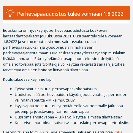
Perhevapaauudistus tulee voimaan 1.8.2022
Eduskunta on hyväksynyt perhevapaauudistusta koskevan
lainsäädäntöpaketin joulukuussa 2021. Uusi sääntely tulee voimaan
1.8.2022 ja se tuo muutoksia mm. sairausvakuutuslain
perhevapaaetuuksiin ja työsopimuslain mukaiseen
perhevapaajärjestelmään. Uudistuksen yhteydessä työsopimuslakiin
lisätään mm. uusi EU:n työelämän tasapainodirektiivin edellyttämä
omaishoitovapaa, jota työntekijä voi käyttää vakavasti sairaan ja tukea
tarvitsevat omaisen hoitoon liittyvissä tilanteissa.
Koulutuksessa käymme läpi:
Työsopimuslain uusi perhevapaakokonaisuus
Uudistus lisää perhevapaiden käytön joustavuutta ja perheiden
valinnanvapautta – Mikä muuttuu?
Isyysvapaa poistuu – ei-synnyttäneelle vanhemmalle jatkossa
pidempi ja joustavampi vanhempainvapaa
Uusi omaishoitovapaa – Kuka voi käyttää ja missä tilanteissa?
Keskeiset muutokset sairausvakuutuslain perhevapaaetuuksiin.
Luennoitsijana toimii EK:n Työelämä-vastuualueen asiantuntija
Katja