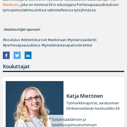
Miettinen
, joka on toiminut EK:n edustajana Perhevapaauudistuksen
työsopimuslakimuutoksia valmistelleessa työryhmässä.
-Asiantuntijat apunasi-
#koulutus #ektietokurssit #webinaari #työlainsäädäntö
#perhevapaauudistus #työelämäntasapainodirektiivi
Kouluttajat
Katja Miettinen
Työmarkkinajuristi, varatuomari
Elinkeinoelämän keskusliitto EK
Työlainsäädännön ja
työehtosopimustoiminnan