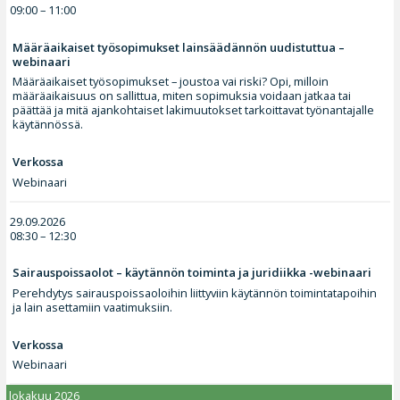
09:00 – 11:00
Määräaikaiset työsopimukset lainsäädännön uudistuttua –
webinaari
Määräaikaiset työsopimukset – joustoa vai riski? Opi, milloin
määräaikaisuus on sallittua, miten sopimuksia voidaan jatkaa tai
päättää ja mitä ajankohtaiset lakimuutokset tarkoittavat työnantajalle
käytännössä.
Verkossa
Webinaari
29.09.2026
08:30 – 12:30
Sairauspoissaolot – käytännön toiminta ja juridiikka -webinaari
Perehdytys sairauspoissaoloihin liittyviin käytännön toimintatapoihin
ja lain asettamiin vaatimuksiin.
Verkossa
Webinaari
lokakuu 2026