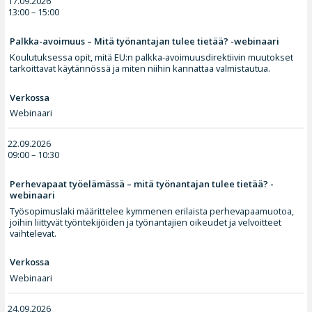
17.09.2026
13:00 – 15:00
Palkka-avoimuus – Mitä työnantajan tulee tietää? -webinaari
Koulutuksessa opit, mitä EU:n palkka-avoimuusdirektiivin muutokset
tarkoittavat käytännössä ja miten niihin kannattaa valmistautua.
Verkossa
Webinaari
22.09.2026
09:00 – 10:30
Perhevapaat työelämässä – mitä työnantajan tulee tietää? -
webinaari
Työsopimuslaki määrittelee kymmenen erilaista perhevapaamuotoa,
joihin liittyvät työntekijöiden ja työnantajien oikeudet ja velvoitteet
vaihtelevat.
Verkossa
Webinaari
24.09.2026