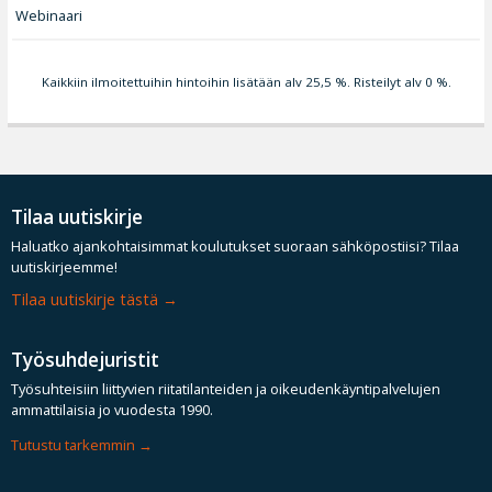
Webinaari
Kaikkiin ilmoitettuihin hintoihin lisätään alv 25,5 %. Risteilyt alv 0 %.
Tilaa uutiskirje
Haluatko ajankohtaisimmat koulutukset suoraan sähköpostiisi? Tilaa
uutiskirjeemme!
Tilaa uutiskirje tästä
Työsuhdejuristit
Työsuhteisiin liittyvien riitatilanteiden ja oikeudenkäyntipalvelujen
ammattilaisia jo vuodesta 1990.
Tutustu tarkemmin