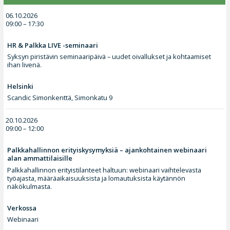
06.10.2026
09:00 – 17:30
HR & Palkka LIVE -seminaari
Syksyn piristävin seminaaripäivä – uudet oivallukset ja kohtaamiset
ihan livenä.
Helsinki
Scandic Simonkenttä, Simonkatu 9
20.10.2026
09:00 – 12:00
Palkkahallinnon erityiskysymyksiä – ajankohtainen webinaari
alan ammattilaisille
Palkkahallinnon erityistilanteet haltuun: webinaari vaihtelevasta
työajasta, määräaikaisuuksista ja lomautuksista käytännön
näkökulmasta.
Verkossa
Webinaari