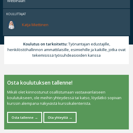
Webinaari
KOULUTTAJAT
Katja Miettinen
Koulutus on tarkoitettu:
Työnantajan edustajille,
henkilöstöhallinnon ammattilaisille, esimiehille ja kaikille, jotka ovat
tekemisissä työsuhdeasioiden kanssa
Osta koulutuksen tallenne!
Mikäli olet kiinnostunut osallistumaan vastaavanlaiseen
koulutukseen, ole meihin yhteydessä tai katso, löydätkö sopivan
kurssin alempana näkyvästä kurssikalenterista.
Osta tallenne
Ota yhteyttä