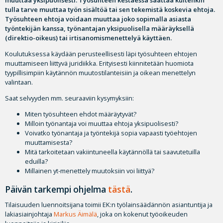
muuttaa yksipuolisesti. Työsuhteen kestäessä saattaa kuitenkin
tulla tarve muuttaa työn sisältöä tai sen tekemistä koskevia ehtoja.
Työsuhteen ehtoja voidaan muuttaa joko sopimalla asiasta
työntekijän kanssa, työnantajan yksipuolisella määräyksellä
(direktio-oikeus) tai irtisanomismenettelyä käyttäen.
Koulutuksessa käydään perusteellisesti läpi työsuhteen ehtojen
muuttamiseen liittyvä juridiikka. Erityisesti kiinnitetään huomiota
tyypillisimpiin käytännön muutostilanteisiin ja oikean menettelyn
valintaan.
Saat selvyyden mm. seuraaviin kysymyksiin:
Miten työsuhteen ehdot määräytyvät?
Milloin työnantaja voi muuttaa ehtoja yksipuolisesti?
Voivatko työnantaja ja työntekijä sopia vapaasti työehtojen
muuttamisesta?
Mitä tarkoitetaan vakiintuneella käytännöllä tai saavutetuilla
eduilla?
Millainen yt-menettely muutoksiin voi liittyä?
Päivän tarkempi ohjelma
tästä
.
Tilaisuuden luennoitsijana toimii EK:n työlainsäädännön asiantuntija ja
lakiasiainjohtaja
Markus Äimälä
, joka on kokenut työoikeuden