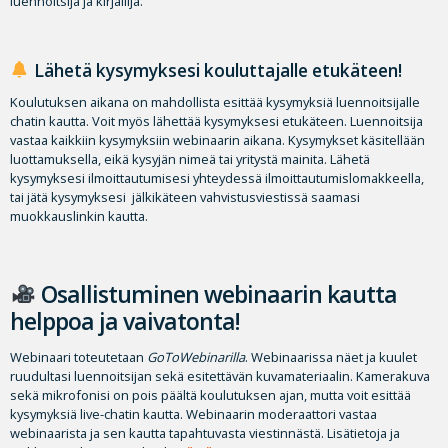
luennoitsija ja kirjailija.
Lähetä kysymyksesi kouluttajalle etukäteen!
Koulutuksen aikana on mahdollista esittää kysymyksiä luennoitsijalle
chatin kautta. Voit myös lähettää kysymyksesi etukäteen. Luennoitsija
vastaa kaikkiin kysymyksiin webinaarin aikana. Kysymykset käsitellään
luottamuksella, eikä kysyjän nimeä tai yritystä mainita. Lähetä
kysymyksesi ilmoittautumisesi yhteydessä ilmoittautumislomakkeella,
tai jätä kysymyksesi jälkikäteen vahvistusviestissä saamasi
muokkauslinkin kautta.
Osallistuminen webinaarin kautta
helppoa ja vaivatonta!
Webinaari toteutetaan
GoToWebinarilla
. Webinaarissa näet ja kuulet
ruudultasi luennoitsijan sekä esitettävän kuvamateriaalin. Kamerakuva
sekä mikrofonisi on pois päältä koulutuksen ajan, mutta voit esittää
kysymyksiä live-chatin kautta. Webinaarin moderaattori vastaa
webinaarista ja sen kautta tapahtuvasta viestinnästä. Lisätietoja ja