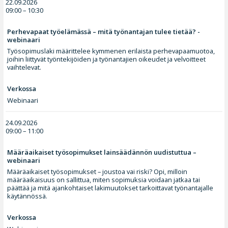
22.09.2026
09:00 – 10:30
Perhevapaat työelämässä – mitä työnantajan tulee tietää? -
webinaari
Työsopimuslaki määrittelee kymmenen erilaista perhevapaamuotoa,
joihin liittyvät työntekijöiden ja työnantajien oikeudet ja velvoitteet
vaihtelevat.
Verkossa
Webinaari
24.09.2026
09:00 – 11:00
Määräaikaiset työsopimukset lainsäädännön uudistuttua –
webinaari
Määräaikaiset työsopimukset – joustoa vai riski? Opi, milloin
määräaikaisuus on sallittua, miten sopimuksia voidaan jatkaa tai
päättää ja mitä ajankohtaiset lakimuutokset tarkoittavat työnantajalle
käytännössä.
Verkossa