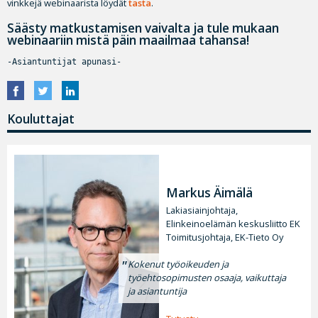
vinkkejä webinaarista löydät
tästä
.
Säästy matkustamisen vaivalta ja tule mukaan
webinaariin mistä päin maailmaa tahansa!
-Asiantuntijat apunasi-

Kouluttajat
Markus Äimälä
Lakiasiainjohtaja,
Elinkeinoelämän keskusliitto EK
Toimitusjohtaja, EK-Tieto Oy
Kokenut työoikeuden ja
työehtosopimusten osaaja, vaikuttaja
ja asiantuntija