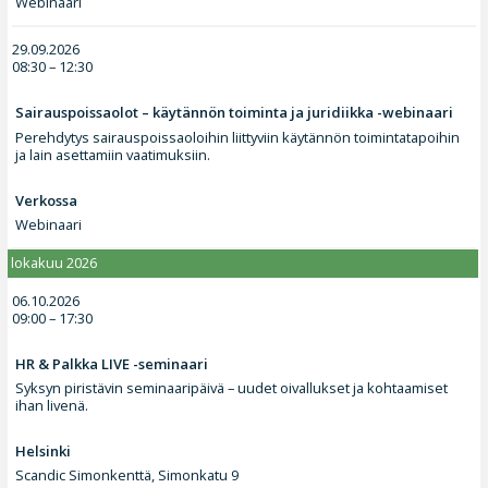
Webinaari
29.09.2026
08:30 – 12:30
Sairauspoissaolot – käytännön toiminta ja juridiikka -webinaari
Perehdytys sairauspoissaoloihin liittyviin käytännön toimintatapoihin
ja lain asettamiin vaatimuksiin.
Verkossa
Webinaari
lokakuu 2026
06.10.2026
09:00 – 17:30
HR & Palkka LIVE -seminaari
Syksyn piristävin seminaaripäivä – uudet oivallukset ja kohtaamiset
ihan livenä.
Helsinki
Scandic Simonkenttä, Simonkatu 9