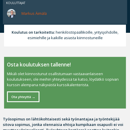
KOULUTTAJAT
Markus Äimälä
Koulutus on tarkoitettu:
henkilöstöpäälliköille, yritysjohdolle,
esimiehille ja kaikille asiasta kiinnostuneille
Osta koulutuksen tallenne!
Mikäli olet kiinnostunut osallistumaan vastaavanlaiseen
koulutukseen, ole meihin yhteydessä tai katso, löydätkö sopivan
kurssin alempana näkyvästä kurssikalenterista.
Ota yhteyttä
Työsopimus on lähtökohtaisesti sekä työnantajaa ja työntekijää
sitova sopimus, jonka olennaisia ehtoja kumpikaan osapuoli ei voi