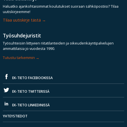
Haluatko ajankohtaisimmat koulutukset suoraan sähköpostiisi? Tilaa
uutiskirjeemme!
Tilaa uutiskirje tästä
Työsuhdejuristit
Työsuhteisiin liittyvien riitatilanteiden ja oikeudenkäyntipalvelujen
ammattilaisia jo vuodesta 1990.
Tutustu tarkemmin
EK-TIETO FACEBOOKISSA
EK-TIETO TWITTERISSÄ
EK-TIETO LINKEDINISSÄ
YHTEYSTIEDOT