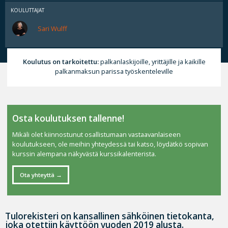
KOULUTTAJAT
Sari Wulff
Koulutus on tarkoitettu:
palkanlaskijoille, yrittäjille ja kaikille
palkanmaksun parissa työskenteleville
Osta koulutuksen tallenne!
Mikäli olet kiinnostunut osallistumaan vastaavanlaiseen
koulutukseen, ole meihin yhteydessä tai katso, löydätkö sopivan
kurssin alempana näkyvästä kurssikalenterista.
Ota yhteyttä
Tulorekisteri on kansallinen sähköinen tietokanta,
joka otettiin käyttöön vuoden 2019 alusta.