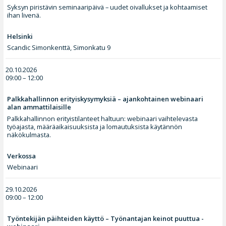
Syksyn piristävin seminaaripäivä – uudet oivallukset ja kohtaamiset
ihan livenä.
Helsinki
Scandic Simonkenttä, Simonkatu 9
20.10.2026
09:00 – 12:00
Palkkahallinnon erityiskysymyksiä – ajankohtainen webinaari
alan ammattilaisille
Palkkahallinnon erityistilanteet haltuun: webinaari vaihtelevasta
työajasta, määräaikaisuuksista ja lomautuksista käytännön
näkökulmasta.
Verkossa
Webinaari
29.10.2026
09:00 – 12:00
Työntekijän päihteiden käyttö – Työnantajan keinot puuttua -