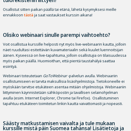
tulorekisteriin liittyen?
Osallistut sitten paikan päällä tai etänä, lähetä kysymyksesi meille
ennakkoon
tästä
ja saat vastaukset kurssin aikana!
Olisiko webinaari sinulle parempi vaihtoehto?
Voit osallistua kurssille helposti nyt myös live-webinaarin kautta, jolloin
näet ruudultasi esitettävän kuvamateriaalin sekä kuulet luennoitsijan
äänen. Kyseessä on live-tapahtuma, jolloin osallistujia on tilaisuudessa
myös paikan päällä. Huomioithan, että pientä taustahälyä saattaa
esiintyä.
Webinaari toteutetaan
GoToWebinar
-palvelun avulla. Webinaariin
osallistumiseen ei tarvita maksullisia lisäohjelmistoja. Tietokoneelle ei
myöskään tarvitse etukäteen asentaa mitään ohjelmistoja. Webinaariin
liittyminen käynnistetään sähköpostin ja tavallisen selainohjelman
avulla (esim. Internet Explorer, Chrome tai Firefox). Osallistuminen
tapahtuu etukäteen toimitetun linkin kautta vaivattomasti ja nopeasti.
Säästy matkustamisen vaivalta ja tule mukaan
kurssille mistä päin Suomea tahansa! Lisätietoja ja