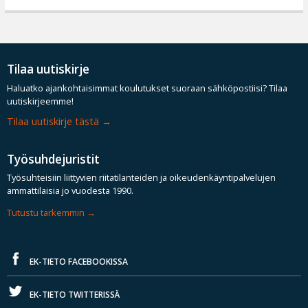
Tilaa uutiskirje
Haluatko ajankohtaisimmat koulutukset suoraan sähköpostiisi? Tilaa
uutiskirjeemme!
Tilaa uutiskirje tästä
Työsuhdejuristit
Työsuhteisiin liittyvien riitatilanteiden ja oikeudenkäyntipalvelujen
ammattilaisia jo vuodesta 1990.
Tutustu tarkemmin
EK-TIETO FACEBOOKISSA
EK-TIETO TWITTERISSÄ