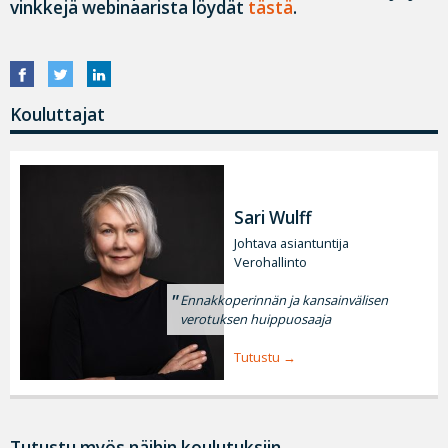
vinkkejä webinaarista löydät
tästä
.
Kouluttajat
Sari Wulff
Johtava asiantuntija
Verohallinto
Ennakkoperinnän ja kansainvälisen
verotuksen huippuosaaja
Tutustu
Tutustu myös näihin koulutuksiin