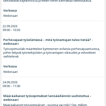
tarkoittavat käytännössä ja miten niihin kannattaa valmistautua.
Verkossa
Webinaari
22.09.2026
09:00 – 10:30
Perhevapaat työelämässä – mitä työnantajan tulee tietää? -
webinaari
Työsopimuslaki määrittelee kymmenen erilaista perhevapaamuotoa,
joihin liittyvät työntekijöiden ja työnantajien oikeudet ja velvoitteet
vaihtelevat.
Verkossa
Webinaari
24.09.2026
09:00 – 11:00
Määräaikaiset työsopimukset lainsäädännön uudistuttua –
webinaari
Määräaikaiset työsopimukset – joustoa vai riski? Opi, milloin