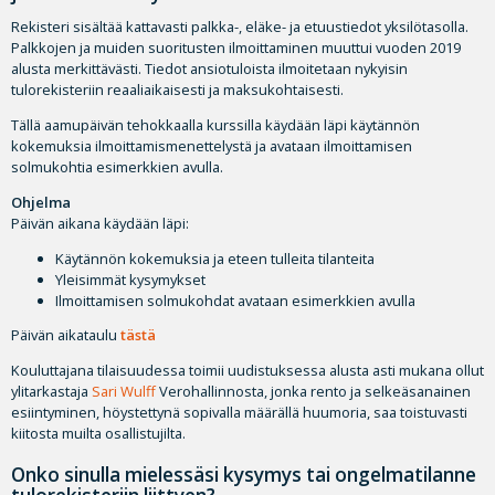
Rekisteri sisältää kattavasti palkka-, eläke- ja etuustiedot yksilötasolla.
Palkkojen ja muiden suoritusten ilmoittaminen muuttui vuoden 2019
alusta merkittävästi. Tiedot ansiotuloista ilmoitetaan nykyisin
tulorekisteriin reaaliaikaisesti ja maksukohtaisesti.
Tällä aamupäivän tehokkaalla kurssilla käydään läpi käytännön
kokemuksia ilmoittamismenettelystä ja avataan ilmoittamisen
solmukohtia esimerkkien avulla.
Ohjelma
Päivän aikana käydään läpi:
Käytännön kokemuksia ja eteen tulleita tilanteita
Yleisimmät kysymykset
Ilmoittamisen solmukohdat avataan esimerkkien avulla
Päivän aikataulu
tästä
Kouluttajana tilaisuudessa toimii uudistuksessa alusta asti mukana ollut
ylitarkastaja
Sari Wulff
Verohallinnosta, jonka rento ja selkeäsanainen
esiintyminen, höystettynä sopivalla määrällä huumoria, saa toistuvasti
kiitosta muilta osallistujilta.
Onko sinulla mielessäsi kysymys tai ongelmatilanne