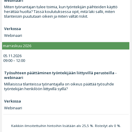
webinaari
Miten työnantajan tulee toimia, kun työntekijän päihteiden käyttö
herättää huolta? Tässä koulutuksessa opit, mitä laki sallii, miten
tilanteisiin puututaan oikein ja miten vältät riskit.
Verkossa
Webinaari
marraskuu 2026
05.11.2026
09:00 – 12:00
Työsuhteen päättäminen työntekijään liittyvillä perusteilla -
webinaari
Millaisissa tilanteissa työnantajalla on oikeus päättää työsuhde
työntekijän henkilöön liittyvillä syillä?
Verkossa
Webinaari
Kaikkiin ilmoitettuihin hintoihin lisätään alv 25,5 %. Risteilyt alv 0 %.