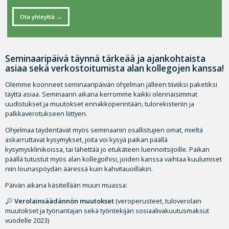
Ota yhteyttä
Seminaaripäivä täynnä tärkeää ja ajankohtaista
asiaa sekä verkostoitumista alan kollegojen kanssa!
Olemme koonneet seminaaripäivän ohjelman jälleen tiiviiksi paketiksi
täyttä asiaa. Seminaarin aikana kerromme kaikki olennaisimmat
uudistukset ja muutokset ennakkoperintään, tulorekisteriin ja
palkkaverotukseen liittyen.
Ohjelmaa täydentävät myös seminaariin osallistujien omat, mieltä
askarruttavat kysymykset, joita voi kysyä paikan päällä
kysymysklinikoissa, tai lähettää jo etukäteen luennoitsijoille. Paikan
päällä tutustut myös alan kollegoihisi, joiden kanssa vaihtaa kuulumiset
niin lounaspöydän ääressä kuin kahvitauoillakin.
Päivän aikana käsitellään muun muassa:
Verolainsäädännön muutokset
(veroperusteet, tuloverolain
muutokset ja työnantajan sekä työntekijän sosiaalivakuutusmaksut
vuodelle 2023)