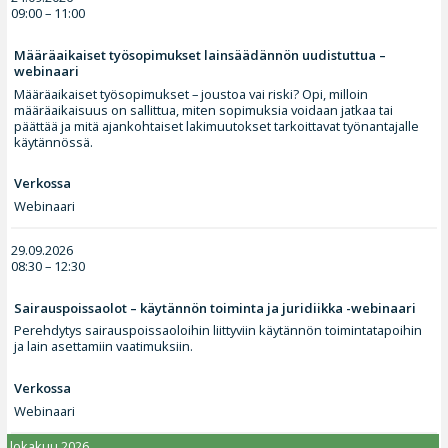
09:00 – 11:00
Määräaikaiset työsopimukset lainsäädännön uudistuttua –
webinaari
Määräaikaiset työsopimukset – joustoa vai riski? Opi, milloin
määräaikaisuus on sallittua, miten sopimuksia voidaan jatkaa tai
päättää ja mitä ajankohtaiset lakimuutokset tarkoittavat työnantajalle
käytännössä.
Verkossa
Webinaari
29.09.2026
08:30 – 12:30
Sairauspoissaolot – käytännön toiminta ja juridiikka -webinaari
Perehdytys sairauspoissaoloihin liittyviin käytännön toimintatapoihin
ja lain asettamiin vaatimuksiin.
Verkossa
Webinaari
lokakuu 2026