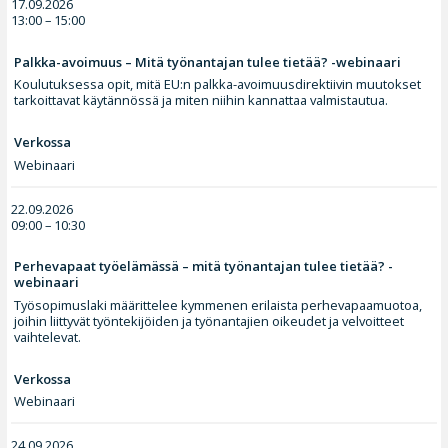
17.09.2026
13:00 – 15:00
Palkka-avoimuus – Mitä työnantajan tulee tietää? -webinaari
Koulutuksessa opit, mitä EU:n palkka-avoimuusdirektiivin muutokset
tarkoittavat käytännössä ja miten niihin kannattaa valmistautua.
Verkossa
Webinaari
22.09.2026
09:00 – 10:30
Perhevapaat työelämässä – mitä työnantajan tulee tietää? -
webinaari
Työsopimuslaki määrittelee kymmenen erilaista perhevapaamuotoa,
joihin liittyvät työntekijöiden ja työnantajien oikeudet ja velvoitteet
vaihtelevat.
Verkossa
Webinaari
24.09.2026