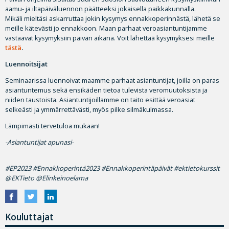
aamu- ja iltapäiväluennon päätteeksi jokaisella paikkakunnalla.
Mikäli mieltäsi askarruttaa jokin kysymys ennakkoperinnästä, lähetä se
meille kätevästi jo ennakkoon. Maan parhaat veroasiantuntijamme
vastaavat kysymyksiin päivän aikana. Voit lähettää kysymyksesi meille
tästä
.
Luennoitsijat
Seminaarissa luennoivat maamme parhaat asiantuntijat, joilla on paras
asiantuntemus sekä ensikäden tietoa tulevista veromuutoksista ja
niiden taustoista. Asiantuntijoillamme on taito esittää veroasiat
selkeästi ja ymmärrettävästi, myös pilke silmäkulmassa.
Lämpimästi tervetuloa mukaan!
-Asiantuntijat apunasi-
#EP2023 #Ennakkoperintä2023 #Ennakkoperintäpäivät #ektietokurssit
@EKTieto @Elinkeinoelama
Kouluttajat