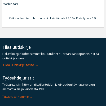
Webinaari
Kaikkiin ilmoitettuihin hintoihin lisätään alv 25,5 %. Risteilyt alv 0 %.
Tilaa uutiskirje
Haluatko ajankohtaisimmat koulutukset suoraan sähköpostiisi? Tilaa
uutiskirjeemme!
Tilaa uutiskirje tästä
Työsuhdejuristit
Työsuhteisiin liittyvien riitatilanteiden ja oikeudenkäyntipalvelujen
ammattilaisia jo vuodesta 1990.
Tutustu tarkemmin