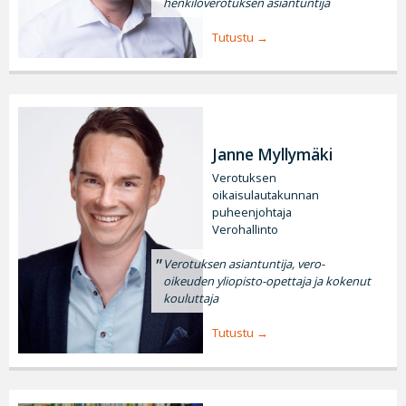
henkilöverotuksen asiantuntija
Tutustu
Janne Myllymäki
Verotuksen
oikaisulautakunnan
puheenjohtaja
Verohallinto
Verotuksen asiantuntija, vero-
oikeuden yliopisto-opettaja ja kokenut
kouluttaja
Tutustu