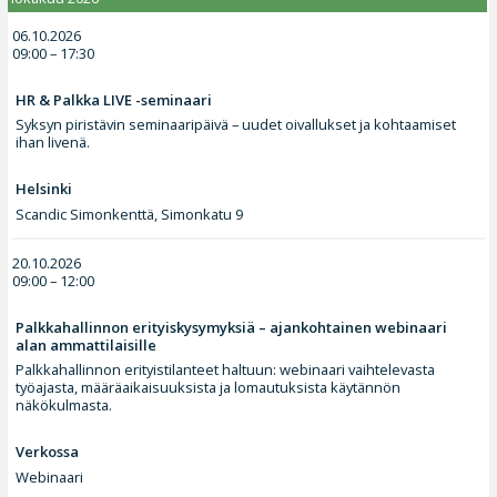
06.10.2026
09:00 – 17:30
HR & Palkka LIVE -seminaari
Syksyn piristävin seminaaripäivä – uudet oivallukset ja kohtaamiset
ihan livenä.
Helsinki
Scandic Simonkenttä, Simonkatu 9
20.10.2026
09:00 – 12:00
Palkkahallinnon erityiskysymyksiä – ajankohtainen webinaari
alan ammattilaisille
Palkkahallinnon erityistilanteet haltuun: webinaari vaihtelevasta
työajasta, määräaikaisuuksista ja lomautuksista käytännön
näkökulmasta.
Verkossa
Webinaari