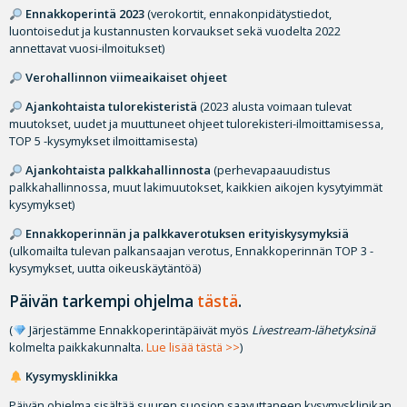
Ennakkoperintä 2023
(verokortit, ennakonpidätystiedot,
luontoisedut ja kustannusten korvaukset sekä vuodelta 2022
annettavat vuosi-ilmoitukset)
Verohallinnon viimeaikaiset ohjeet
Ajankohtaista tulorekisteristä
(2023 alusta voimaan tulevat
muutokset, uudet ja muuttuneet ohjeet tulorekisteri-ilmoittamisessa,
TOP 5 -kysymykset ilmoittamisesta)
Ajankohtaista palkkahallinnosta
(perhevapaauudistus
palkkahallinnossa, muut lakimuutokset, kaikkien aikojen kysytyimmät
kysymykset)
Ennakkoperinnän ja palkkaverotuksen erityiskysymyksiä
(ulkomailta tulevan palkansaajan verotus, Ennakkoperinnän TOP 3 -
kysymykset, uutta oikeuskäytäntöä)
Päivän tarkempi ohjelma
tästä
.
(
Järjestämme Ennakkoperintäpäivät myös
Livestream-lähetyksinä
kolmelta paikkakunnalta.
Lue lisää tästä >>
)
Kysymysklinikka
Päivän ohjelma sisältää suuren suosion saavuttaneen kysymysklinikan