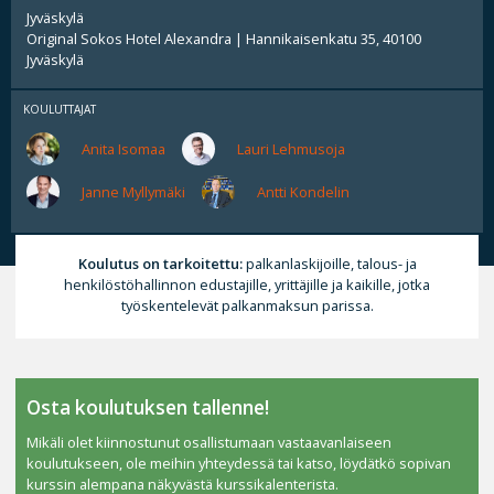
Jyväskylä
Original Sokos Hotel Alexandra | Hannikaisenkatu 35, 40100
Jyväskylä
KOULUTTAJAT
Anita Isomaa
Lauri Lehmusoja
Janne Myllymäki
Antti Kondelin
Koulutus on tarkoitettu:
palkanlaskijoille, talous- ja
henkilöstöhallinnon edustajille, yrittäjille ja kaikille, jotka
työskentelevät palkanmaksun parissa.
Osta koulutuksen tallenne!
Mikäli olet kiinnostunut osallistumaan vastaavanlaiseen
koulutukseen, ole meihin yhteydessä tai katso, löydätkö sopivan
kurssin alempana näkyvästä kurssikalenterista.