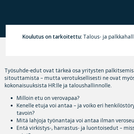
Koulutus on tarkoitettu:
Talous- ja palkkahall
Työsuhde-edut ovat tärkeä osa yritysten palkitsemis
sitouttamista – mutta verotuksellisesti ne ovat my
kokonaisuuksista HR:lle ja taloushallinnolle.
Milloin etu on verovapaa?
Kenelle etuja voi antaa – ja voiko eri henkilöstö
tavoin?
Mitä lahjoja työnantaja voi antaa ilman veros
Entä virkistys-, harrastus- ja luontoisedut – m