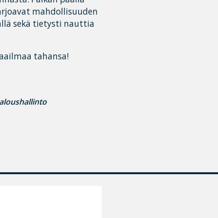
tarjoavat mahdollisuuden
lä sekä tietysti nauttia
maailmaa tahansa!
aloushallinto