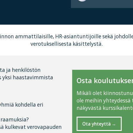
innon ammattilaisille, HR-asiantuntijoille sekä johdoll
verotuksellisesta käsittelystä.
ta ja henkilöstön
ös yksi haastavimmista
Osta koulutuksen
Mikäli olet kiinnostun
ole meihin yhteydessä 
ryhmiä kohdella eri
näkyvästä kurssikalente
euraamuksia?
Ota yhteyttä
issä kulkevat verovapauden