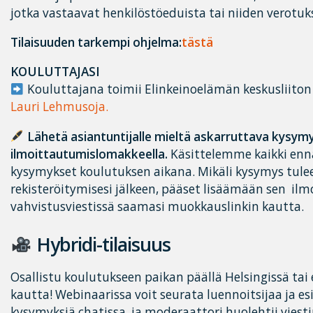
jotka vastaavat henkilöstöeduista tai niiden verotuks
Tilaisuuden tarkempi ohjelma:
tästä
KOULUTTAJASI
Kouluttajana toimii Elinkeinoelämän keskusliiton 
Lauri Lehmusoja.
Lähetä asiantuntijalle mieltä askarruttava kysym
ilmoittautumislomakkeella.
Käsittelemme kaikki enn
kysymykset koulutuksen aikana. Mikäli kysymys tulee
rekisteröitymisesi jälkeen, pääset lisäämään sen il
vahvistusviestissä saamasi muokkauslinkin kautta.
Hybridi-tilaisuus
Osallistu koulutukseen paikan päällä Helsingissä ta
kautta! Webinaarissa voit seurata luennoitsijaa ja es
kysymyksiä chatissa, ja moderaattori huolehtii viest