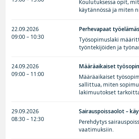
Koulutuksessa opit, mi
käytännössä ja miten n
22.09.2026
Perhevapaat työelämäss
09:00 – 10:30
Työsopimuslaki määritt
työntekijöiden ja työnan
24.09.2026
Määräaikaiset työsopim
09:00 – 11:00
Määräaikaiset työsopimu
sallittua, miten sopimu
lakimuutokset tarkoitt
29.09.2026
Sairauspoissaolot – käy
08:30 – 12:30
Perehdytys sairauspoiss
vaatimuksiin.