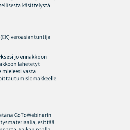
ellisesta käsittelystä.
(EK) veroasiantuntija
yksesi jo ennakkoon
akkoon lähetetyt
 mieleesi vasta
moittautumislomakkeelle
i etänä GoToWebinarin
itysmateriaalia, esittää
innästä. Paikan päällä