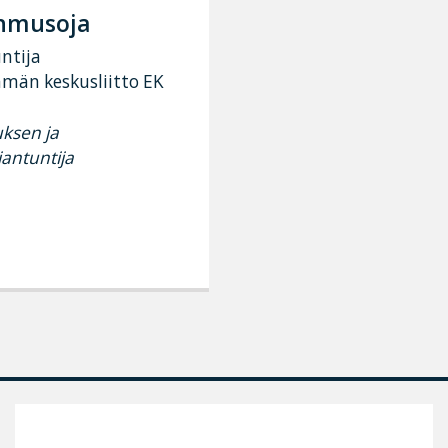
ehmusoja
ntija
ämän keskusliitto EK
uksen ja
antuntija