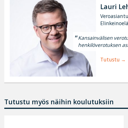
Lauri L
Veroasiantu
Elinkeinoel
Kansainvälisen verot
henkilöverotuksen asi
Tutustu
Tutustu myös näihin koulutuksiin