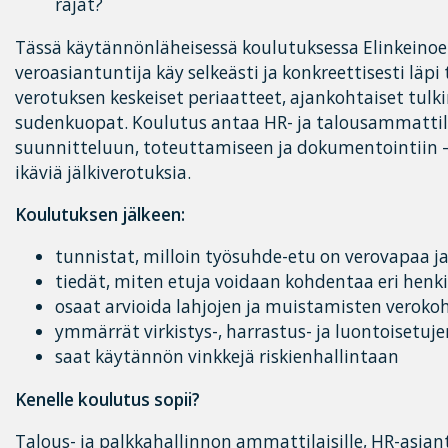
rajat?
Tässä käytännönläheisessä koulutuksessa Elinkeinoe
veroasiantuntija käy selkeästi ja konkreettisesti läp
verotuksen keskeiset periaatteet, ajankohtaiset tul
sudenkuopat. Koulutus antaa HR- ja talousammattila
suunnitteluun, toteuttamiseen ja dokumentointiin 
ikäviä jälkiverotuksia.
Koulutuksen jälkeen:
tunnistat, milloin työsuhde-etu on verovapaa ja 
tiedät, miten etuja voidaan kohdentaa eri henk
osaat arvioida lahjojen ja muistamisten veroko
ymmärrät virkistys-, harrastus- ja luontoisetujen
saat käytännön vinkkejä riskienhallintaan
Kenelle koulutus sopii?
Talous- ja palkkahallinnon ammattilaisille, HR-asiantu