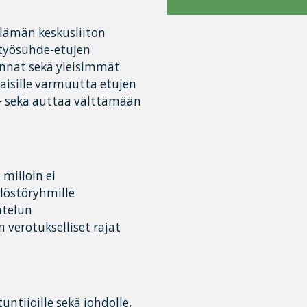
lämän keskusliiton
i työsuhde-etujen
kinnat sekä yleisimmät
isille varmuutta etujen
– sekä auttaa välttämään
milloin ei
ilöstöryhmille
htelun
 verotukselliset rajat
ntijoille sekä johdolle,