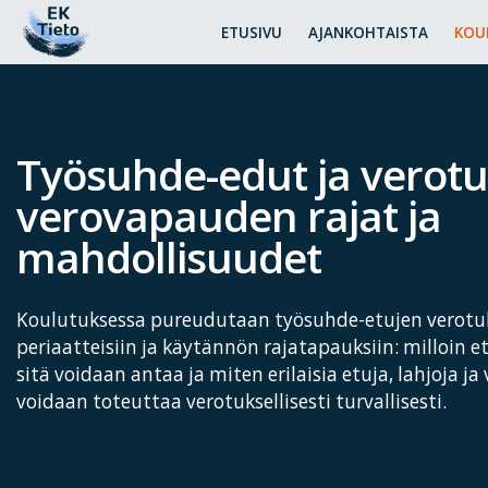
ETUSIVU
AJANKOHTAISTA
KOU
Työsuhde-edut ja verotu
verovapauden rajat ja
mahdollisuudet
Koulutuksessa pureudutaan työsuhde-etujen verotuk
periaatteisiin ja käytännön rajatapauksiin: milloin e
sitä voidaan antaa ja miten erilaisia etuja, lahjoja ja
voidaan toteuttaa verotuksellisesti turvallisesti.