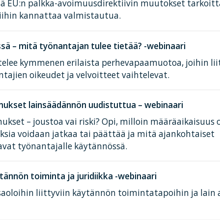
tä EU:n palkka-avoimuusdirektiivin muutokset tarkoit
iihin kannattaa valmistautua.
ä – mitä työnantajan tulee tietää? -webinaari
elee kymmenen erilaista perhevapaamuotoa, joihin lii
tajien oikeudet ja velvoitteet vaihtelevat.
ukset lainsäädännön uudistuttua – webinaari
kset – joustoa vai riski? Opi, milloin määräaikaisuus 
ksia voidaan jatkaa tai päättää ja mitä ajankohtaiset
avat työnantajalle käytännössä.
tännön toiminta ja juridiikka -webinaari
aoloihin liittyviin käytännön toimintatapoihin ja lain