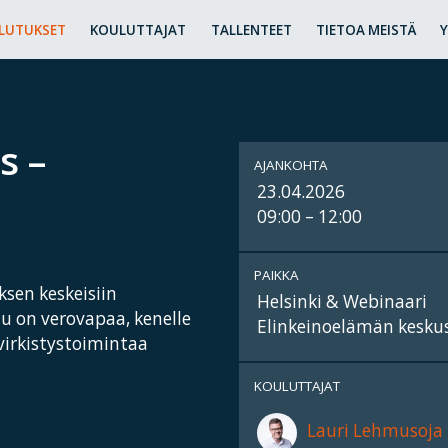
LUTUKSET
KOULUTTAJAT
TALLENTEET
TIETOA MEISTÄ
s –
AJANKOHTA
23.04.2026
09:00 – 12:00
PAIKKA
sen keskeisiin
Helsinki & Webinaari
tu on verovapaa, kenelle
Elinkeinoelämän keskusl
 virkistystoimintaa
KOULUTTAJAT
Lauri Lehmusoja