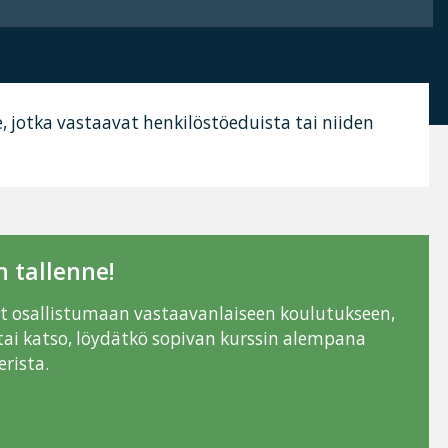
e, jotka vastaavat henkilöstöeduista tai niiden
 tallenne!
ut osallistumaan vastaavanlaiseen koulutukseen,
tai katso, löydätkö sopivan kurssin alempana
rista.