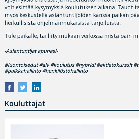
voit esittää kysymyksiä koulutuksen aikana. Tauot 
myös keskustella asiantuntijoiden kanssa paikan pääl
herkullisista ohjelmanmukaisista tarjoiluista.
Tule paikalle, tai liity mukaan verkossa mistä päin 
-Asiantuntijat apunasi-
#luontoisedut #alv #koulutus #hybridi #ektietokurssit #t
#palkkahallinto #henkilöstöhallinto
Kouluttajat