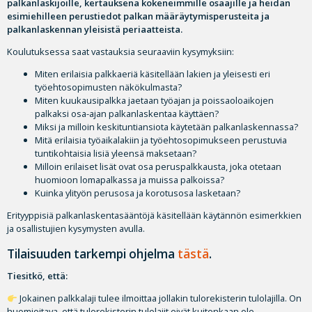
palkanlaskijoille, kertauksena kokeneimmille osaajille ja heidän
esimiehilleen perustiedot palkan määräytymisperusteita ja
palkanlaskennan yleisistä periaatteista.
Koulutuksessa saat vastauksia seuraaviin kysymyksiin:
Miten erilaisia palkkaeriä käsitellään lakien ja yleisesti eri
työehtosopimusten näkökulmasta?
Miten kuukausipalkka jaetaan työajan ja poissaoloaikojen
palkaksi osa-ajan palkanlaskentaa käyttäen?
Miksi ja milloin keskituntiansiota käytetään palkanlaskennassa?
Mitä erilaisia työaikalakiin ja työehtosopimukseen perustuvia
tuntikohtaisia lisiä yleensä maksetaan?
Milloin erilaiset lisät ovat osa peruspalkkausta, joka otetaan
huomioon lomapalkassa ja muissa palkoissa?
Kuinka ylityön perusosa ja korotusosa lasketaan?
Erityyppisiä palkanlaskentasääntöjä käsitellään käytännön esimerkkien
ja osallistujien kysymysten avulla.
Tilaisuuden tarkempi ohjelma
tästä
.
Tiesitkö, että:
Jokainen palkkalaji tulee ilmoittaa jollakin tulorekisterin tulolajilla. On
huomioitava, että tulorekisterin tulolajit eivät kuitenkaan ole