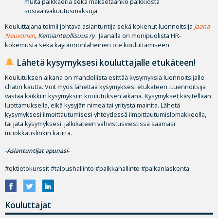
muita palkkaeriä sekä maksetaanko palkkiosta
sosiaalivakuutusmaksuja.
Kouluttajana toimii johtava asiantuntija sekä kokenut luennoitsija
Jaana
Neuvonen
, Kemianteollisuus ry
. Jaanalla on monipuolista HR-
kokemusta sekä käytännönläheinen ote kouluttamiseen.
Lähetä kysymyksesi kouluttajalle etukäteen!
Koulutuksen aikana on mahdollista esittää kysymyksiä luennoitsijalle
chatin kautta. Voit myös lähettää kysymyksesi etukäteen. Luennoitsija
vastaa kaikkiin kysymyksiin koulutuksen aikana. Kysymykset käsitellään
luottamuksella, eikä kysyjän nimeä tai yritystä mainita. Lähetä
kysymyksesi ilmoittautumisesi yhteydessä ilmoittautumislomakkeella,
tai jätä kysymyksesi jälkikäteen vahvistusviestissä saamasi
muokkauslinkin kautta.
-Asiantuntijat apunasi-
#ektietokurssit #taloushallinto #palkkahallinto #palkanlaskenta
Kouluttajat