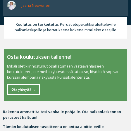
Jaana Neuvonen
Koulutus on tarkoitettu:
Perustietopaketiksi aloitteleville
palkanlaskijoille ja kertauksena kokeneimmillekin osaajille
Osta koulutuksen tallenne!
Mikäli olet kiinnostunut osallistumaan vastaavanlaiseen
koulutukseen, ole meihin yhteydessä tai katso, löydätkö sopivan
kurssin alempana näkyvästä kurssikalenterista.
Ota yhteyttä
Rakenna ammattitaitosi vankalle pohjalle. Ota palkanlaskennan
perusteet haltuun!
Tämän koulutuksen tavoitteena on antaa aloitteleville