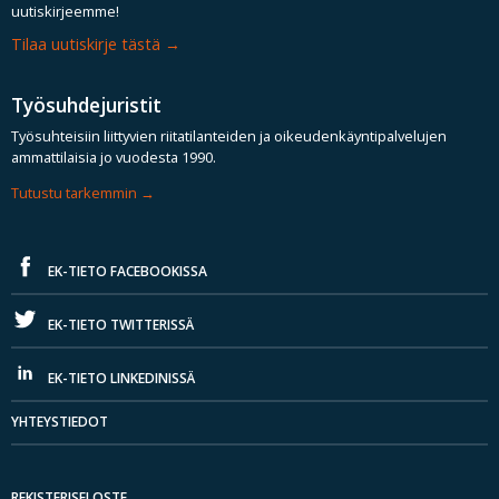
uutiskirjeemme!
Tilaa uutiskirje tästä
Työsuhdejuristit
Työsuhteisiin liittyvien riitatilanteiden ja oikeudenkäyntipalvelujen
ammattilaisia jo vuodesta 1990.
Tutustu tarkemmin
EK-TIETO FACEBOOKISSA
EK-TIETO TWITTERISSÄ
EK-TIETO LINKEDINISSÄ
YHTEYSTIEDOT
REKISTERISELOSTE