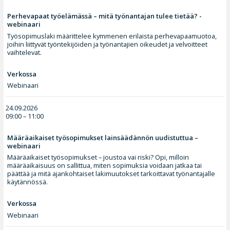
Perhevapaat työelämässä – mitä työnantajan tulee tietää? -
webinaari
Työsopimuslaki määrittelee kymmenen erilaista perhevapaamuotoa,
joihin liittyvät työntekijöiden ja työnantajien oikeudet ja velvoitteet
vaihtelevat.
Verkossa
Webinaari
24.09.2026
09:00 – 11:00
Määräaikaiset työsopimukset lainsäädännön uudistuttua –
webinaari
Määräaikaiset työsopimukset – joustoa vai riski? Opi, milloin
määräaikaisuus on sallittua, miten sopimuksia voidaan jatkaa tai
päättää ja mitä ajankohtaiset lakimuutokset tarkoittavat työnantajalle
käytännössä.
Verkossa
Webinaari