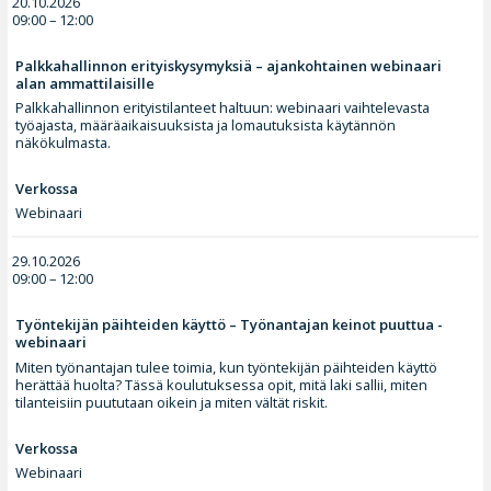
20.10.2026
09:00 – 12:00
Palkkahallinnon erityiskysymyksiä – ajankohtainen webinaari
alan ammattilaisille
Palkkahallinnon erityistilanteet haltuun: webinaari vaihtelevasta
työajasta, määräaikaisuuksista ja lomautuksista käytännön
näkökulmasta.
Verkossa
Webinaari
29.10.2026
09:00 – 12:00
Työntekijän päihteiden käyttö – Työnantajan keinot puuttua -
webinaari
Miten työnantajan tulee toimia, kun työntekijän päihteiden käyttö
herättää huolta? Tässä koulutuksessa opit, mitä laki sallii, miten
tilanteisiin puututaan oikein ja miten vältät riskit.
Verkossa
Webinaari