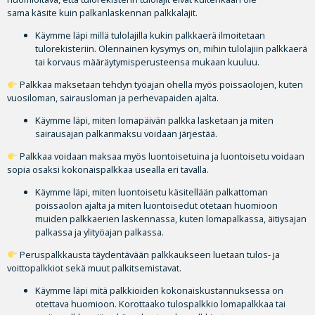
sama käsite kuin palkanlaskennan palkkalajit.
Käymme läpi millä tulolajilla kukin palkkaerä ilmoitetaan
tulorekisteriin. Olennainen kysymys on, mihin tulolajiin palkkaerä
tai korvaus määräytymisperusteensa mukaan kuuluu.
Palkkaa maksetaan tehdyn työajan ohella myös poissaolojen, kuten
vuosiloman, sairausloman ja perhevapaiden ajalta.
Käymme läpi, miten lomapäivän palkka lasketaan ja miten
sairausajan palkanmaksu voidaan järjestää.
Palkkaa voidaan maksaa myös luontoisetuina ja luontoisetu voidaan
sopia osaksi kokonaispalkkaa usealla eri tavalla.
Käymme läpi, miten luontoisetu käsitellään palkattoman
poissaolon ajalta ja miten luontoisedut otetaan huomioon
muiden palkkaerien laskennassa, kuten lomapalkassa, äitiysajan
palkassa ja ylityöajan palkassa.
Peruspalkkausta täydentävään palkkaukseen luetaan tulos- ja
voittopalkkiot sekä muut palkitsemistavat.
Käymme läpi mitä palkkioiden kokonaiskustannuksessa on
otettava huomioon. Korottaako tulospalkkio lomapalkkaa tai