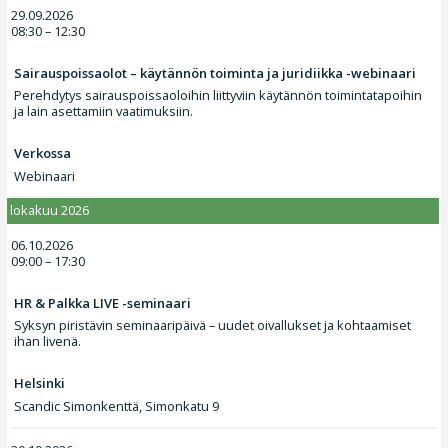
29.09.2026
08:30 – 12:30
Sairauspoissaolot – käytännön toiminta ja juridiikka -webinaari
Perehdytys sairauspoissaoloihin liittyviin käytännön toimintatapoihin
ja lain asettamiin vaatimuksiin.
Verkossa
Webinaari
lokakuu 2026
06.10.2026
09:00 – 17:30
HR & Palkka LIVE -seminaari
Syksyn piristävin seminaaripäivä – uudet oivallukset ja kohtaamiset
ihan livenä.
Helsinki
Scandic Simonkenttä, Simonkatu 9