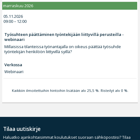
marraskuu 2026
05.11.2026
09:00 – 12:00
Työsuhteen päättäminen työntekijään liittyvillä perusteilla -
webinaari
Millaisissa tilanteissa työnantajalla on oikeus päättää työsuhde
työntekijän henkilöön liittyvillä syillä?
Verkossa
Webinaari
Kaikkiin ilmoitettuihin hintoihin lisätään alv 25,5 %. Risteilyt alv 0 %.
Tilaa uutiskirje
Haluatko ajankohtaisimmat koulutukset suoraan sähköpostiisi? Tilaa