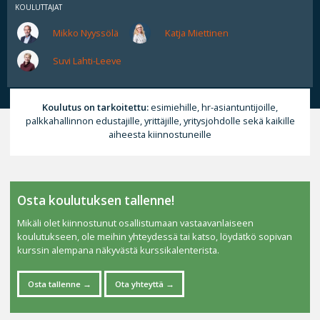
KOULUTTAJAT
Mikko Nyyssölä
Katja Miettinen
Suvi Lahti-Leeve
Koulutus on tarkoitettu:
esimiehille, hr-asiantuntijoille,
palkkahallinnon edustajille, yrittäjille, yritysjohdolle sekä kaikille
aiheesta kiinnostuneille
Osta koulutuksen tallenne!
Mikäli olet kiinnostunut osallistumaan vastaavanlaiseen
koulutukseen, ole meihin yhteydessä tai katso, löydätkö sopivan
kurssin alempana näkyvästä kurssikalenterista.
Osta tallenne
Ota yhteyttä