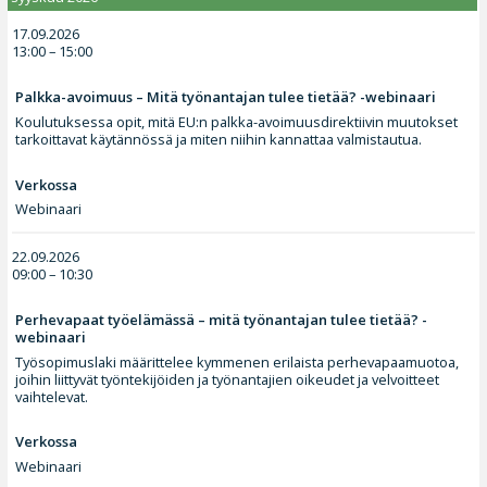
17.09.2026
13:00 – 15:00
Palkka-avoimuus – Mitä työnantajan tulee tietää? -webinaari
Koulutuksessa opit, mitä EU:n palkka-avoimuusdirektiivin muutokset
tarkoittavat käytännössä ja miten niihin kannattaa valmistautua.
Verkossa
Webinaari
22.09.2026
09:00 – 10:30
Perhevapaat työelämässä – mitä työnantajan tulee tietää? -
webinaari
Työsopimuslaki määrittelee kymmenen erilaista perhevapaamuotoa,
joihin liittyvät työntekijöiden ja työnantajien oikeudet ja velvoitteet
vaihtelevat.
Verkossa
Webinaari