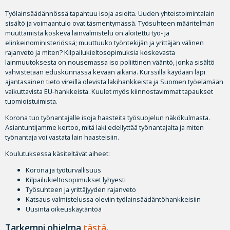
Työlainsäädännössä tapahtuu isoja asioita. Uuden yhteistoimintalain
sisältö ja voimaantulo ovat täsmentymässä. Työsuhteen määritelmän
muuttamista koskeva lainvalmistelu on aloitettu työ- ja
elinkeinoministeriössä; muuttuuko työntekijän ja yrittäjän välinen
rajanveto ja miten? Kilpailukieltosopimuksia koskevasta
lainmuutoksesta on nousemassa iso poliittinen vääntö, jonka sisältö
vahvistetaan eduskunnassa kevään aikana. Kurssilla käydään läpi
ajantasainen tieto vireillä olevista lakihankkeista ja Suomen työelämään
vaikuttavista EU-hankkeista. Kuulet myös kiinnostavimmat tapaukset
tuomioistuimista.
Korona tuo työnantajalle isoja haasteita työsuojelun näkökulmasta.
Asiantuntijamme kertoo, mitä laki edellyttää työnantajalta ja miten
työnantaja voi vastata lain haasteisiin.
Koulutuksessa käsiteltävät aiheet:
Korona ja työturvallisuus
Kilpailukieltosopimukset lyhyesti
Työsuhteen ja yrittäjyyden rajanveto
Katsaus valmistelussa oleviin työlainsäädäntöhankkeisiin
Uusinta oikeuskäytäntöä
Tarkempi ohjelma
tästä
.