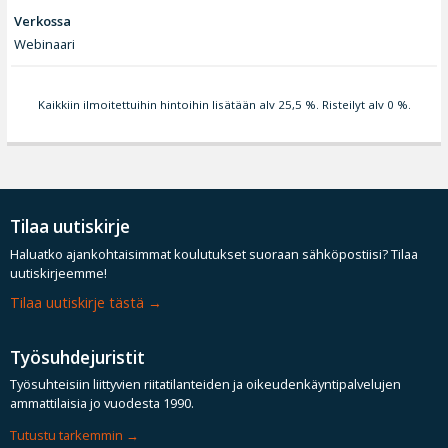
Verkossa
Webinaari
Kaikkiin ilmoitettuihin hintoihin lisätään alv 25,5 %. Risteilyt alv 0 %.
Tilaa uutiskirje
Haluatko ajankohtaisimmat koulutukset suoraan sähköpostiisi? Tilaa
uutiskirjeemme!
Tilaa uutiskirje tästä
Työsuhdejuristit
Työsuhteisiin liittyvien riitatilanteiden ja oikeudenkäyntipalvelujen
ammattilaisia jo vuodesta 1990.
Tutustu tarkemmin