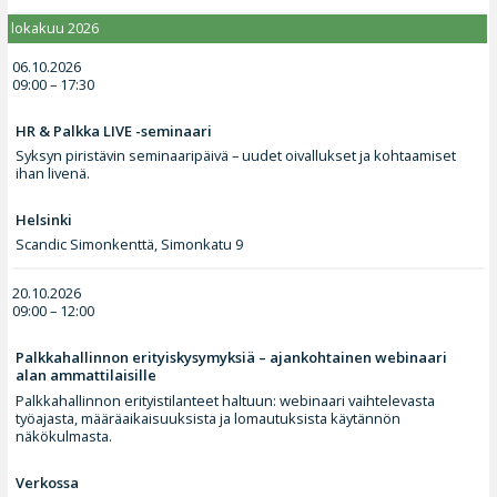
lokakuu 2026
06.10.2026
09:00 – 17:30
HR & Palkka LIVE -seminaari
Syksyn piristävin seminaaripäivä – uudet oivallukset ja kohtaamiset
ihan livenä.
Helsinki
Scandic Simonkenttä, Simonkatu 9
20.10.2026
09:00 – 12:00
Palkkahallinnon erityiskysymyksiä – ajankohtainen webinaari
alan ammattilaisille
Palkkahallinnon erityistilanteet haltuun: webinaari vaihtelevasta
työajasta, määräaikaisuuksista ja lomautuksista käytännön
näkökulmasta.
Verkossa