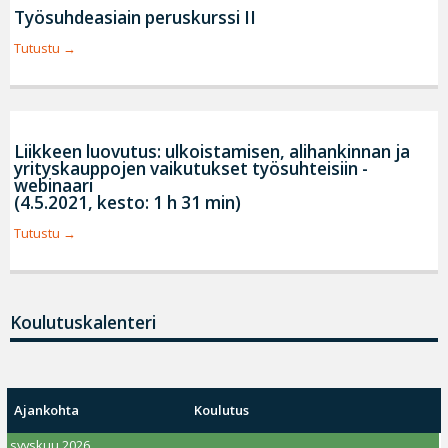
Työsuhdeasiain peruskurssi II
Tutustu
Liikkeen luovutus: ulkoistamisen, alihankinnan ja
yrityskauppojen vaikutukset työsuhteisiin -
webinaari
(4.5.2021, kesto: 1 h 31 min)
Tutustu
Koulutuskalenteri
Ajankohta
Koulutus
syyskuu 2026