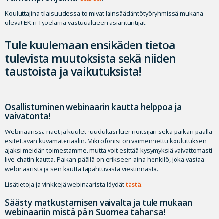
Kouluttajina tilaisuudessa toimivat lainsäädäntötyöryhmissä mukana
olevat EK:n Työelämä-vastuualueen asiantuntijat.
Tule kuulemaan ensikäden tietoa
tulevista muutoksista sekä niiden
taustoista ja vaikutuksista!
Osallistuminen webinaarin kautta helppoa ja
vaivatonta!
Webinaarissa näet ja kuulet ruudultasi luennoitsijan sekä paikan päällä
esitettävän kuvamateriaalin. Mikrofonisi on vaimennettu koulutuksen
ajaksi meidän toimestamme, mutta voit esittää kysymyksiä vaivattomasti
live-chatin kautta. Paikan päällä on erikseen aina henkilö, joka vastaa
webinaarista ja sen kautta tapahtuvasta viestinnästä.
Lisätietoja ja vinkkejä webinaarista löydät
tästä
.
Säästy matkustamisen vaivalta ja tule mukaan
webinaariin mistä päin Suomea tahansa!