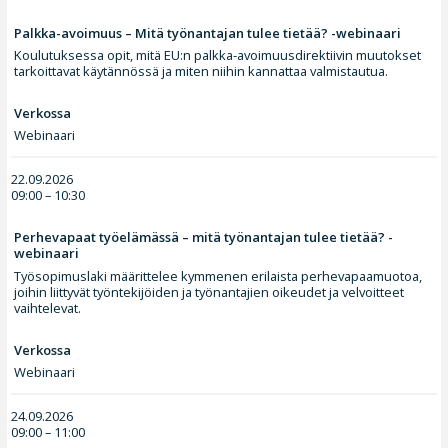
Palkka-avoimuus – Mitä työnantajan tulee tietää? -webinaari
Koulutuksessa opit, mitä EU:n palkka-avoimuusdirektiivin muutokset
tarkoittavat käytännössä ja miten niihin kannattaa valmistautua.
Verkossa
Webinaari
22.09.2026
09:00 – 10:30
Perhevapaat työelämässä – mitä työnantajan tulee tietää? -
webinaari
Työsopimuslaki määrittelee kymmenen erilaista perhevapaamuotoa,
joihin liittyvät työntekijöiden ja työnantajien oikeudet ja velvoitteet
vaihtelevat.
Verkossa
Webinaari
24.09.2026
09:00 – 11:00