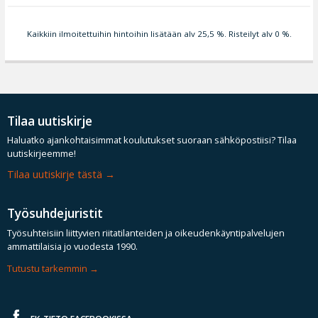
Kaikkiin ilmoitettuihin hintoihin lisätään alv 25,5 %. Risteilyt alv 0 %.
Tilaa uutiskirje
Haluatko ajankohtaisimmat koulutukset suoraan sähköpostiisi? Tilaa
uutiskirjeemme!
Tilaa uutiskirje tästä
Työsuhdejuristit
Työsuhteisiin liittyvien riitatilanteiden ja oikeudenkäyntipalvelujen
ammattilaisia jo vuodesta 1990.
Tutustu tarkemmin