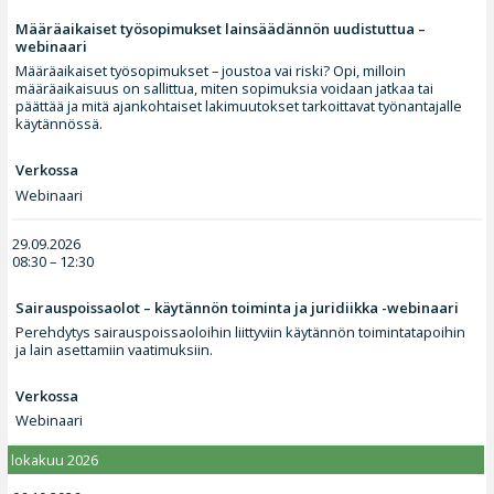
Määräaikaiset työsopimukset lainsäädännön uudistuttua –
webinaari
Määräaikaiset työsopimukset – joustoa vai riski? Opi, milloin
määräaikaisuus on sallittua, miten sopimuksia voidaan jatkaa tai
päättää ja mitä ajankohtaiset lakimuutokset tarkoittavat työnantajalle
käytännössä.
Verkossa
Webinaari
29.09.2026
08:30 – 12:30
Sairauspoissaolot – käytännön toiminta ja juridiikka -webinaari
Perehdytys sairauspoissaoloihin liittyviin käytännön toimintatapoihin
ja lain asettamiin vaatimuksiin.
Verkossa
Webinaari
lokakuu 2026