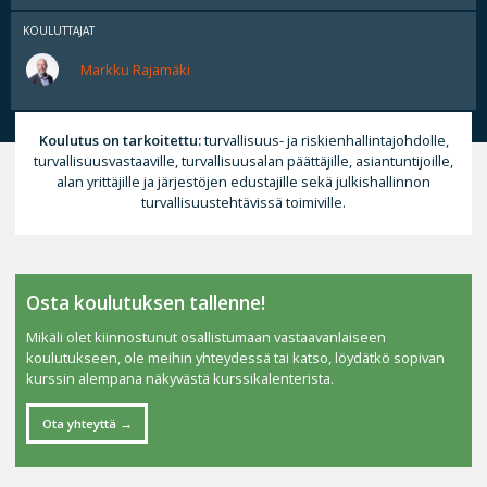
KOULUTTAJAT
Markku Rajamäki
Koulutus on tarkoitettu:
turvallisuus- ja riskienhallintajohdolle,
turvallisuusvastaaville, turvallisuusalan päättäjille, asiantuntijoille,
alan yrittäjille ja järjestöjen edustajille sekä julkishallinnon
turvallisuustehtävissä toimiville.
Osta koulutuksen tallenne!
Mikäli olet kiinnostunut osallistumaan vastaavanlaiseen
koulutukseen, ole meihin yhteydessä tai katso, löydätkö sopivan
kurssin alempana näkyvästä kurssikalenterista.
Ota yhteyttä