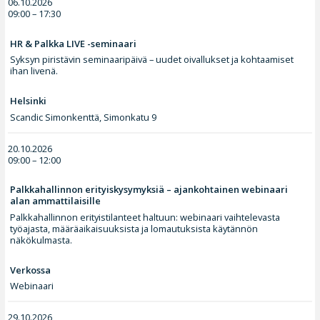
06.10.2026
09:00 – 17:30
HR & Palkka LIVE -seminaari
Syksyn piristävin seminaaripäivä – uudet oivallukset ja kohtaamiset
ihan livenä.
Helsinki
Scandic Simonkenttä, Simonkatu 9
20.10.2026
09:00 – 12:00
Palkkahallinnon erityiskysymyksiä – ajankohtainen webinaari
alan ammattilaisille
Palkkahallinnon erityistilanteet haltuun: webinaari vaihtelevasta
työajasta, määräaikaisuuksista ja lomautuksista käytännön
näkökulmasta.
Verkossa
Webinaari
29.10.2026