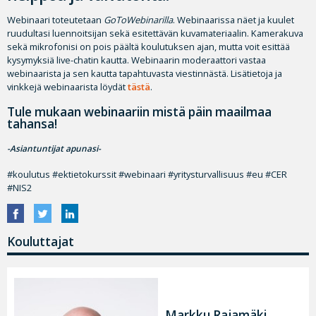
Webinaari toteutetaan
GoToWebinarilla
. Webinaarissa näet ja kuulet
ruudultasi luennoitsijan sekä esitettävän kuvamateriaalin. Kamerakuva
sekä mikrofonisi on pois päältä koulutuksen ajan, mutta voit esittää
kysymyksiä live-chatin kautta. Webinaarin moderaattori vastaa
webinaarista ja sen kautta tapahtuvasta viestinnästä. Lisätietoja ja
vinkkejä webinaarista löydät
tästä
.
Tule mukaan webinaariin mistä päin maailmaa
tahansa!
-Asiantuntijat apunasi-
#koulutus #ektietokurssit #webinaari #yritysturvallisuus #eu #CER
#NIS2
Kouluttajat
Markku Rajamäki