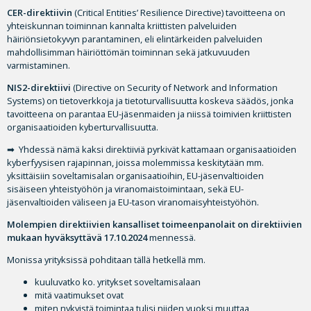
CER-direktiivin
(Critical Entities’ Resilience Directive) tavoitteena on
yhteiskunnan toiminnan kannalta kriittisten palveluiden
häiriönsietokyvyn parantaminen, eli elintärkeiden palveluiden
mahdollisimman häiriöttömän toiminnan sekä jatkuvuuden
varmistaminen.
NIS2-direktiivi
(Directive on Security of Network and Information
Systems) on tietoverkkoja ja tietoturvallisuutta koskeva säädös, jonka
tavoitteena on parantaa EU-jäsenmaiden ja niissä toimivien kriittisten
organisaatioiden kyberturvallisuutta.
➡ Yhdessä nämä kaksi direktiiviä pyrkivät kattamaan organisaatioiden
kyberfyysisen rajapinnan, joissa molemmissa keskitytään mm.
yksittäisiin soveltamisalan organisaatioihin, EU-jäsenvaltioiden
sisäiseen yhteistyöhön ja viranomaistoimintaan, sekä EU-
jäsenvaltioiden väliseen ja EU-tason viranomaisyhteistyöhön.
Molempien direktiivien kansalliset toimeenpanolait on direktiivien
mukaan hyväksyttävä 17.10.2024
mennessä.
Monissa yrityksissä pohditaan tällä hetkellä mm.
kuuluvatko ko. yritykset soveltamisalaan
mitä vaatimukset ovat
miten nykyistä toimintaa tulisi niiden vuoksi muuttaa