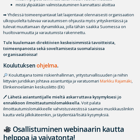
mistä ylipäätään valmistautuminen kannattaisi aloittaa
➡ Yhdessä toimeenpantavat lait laajentavat olennaisesti organisaation
ulkopuolelta tulevaa varautumisen ohjausta myös yrityskentässä ja
tulevat muuttamaan dynamiikkaa, jolla tähän saakka Suomessa on
huoltovarmuutta ja varautumista rakennettu.
Tule kuulemaan direktiivien keskeisimmistä tavoitteista,
toimeenpanosta sekä soveltamisesta suomalaisissa
organisaatioissa!
Koulutuksen
ohjelma
.
Kouluttajana toimii riskienhallinnan, yritysturvallisuuden ja niihin
liittyvän juridiikan johtava asiantuntija ja varatuomari
Markku Rajamäki
,
Elinkeinoelämän keskusliitto (EK)
🖊
Lähetä asiantuntijalle mieltä askarruttava kysymyksesi jo
ennakkoon ilmoittautumislomakkeella.
Voit palata
ilmoittautumislomakkeelle vahvistusviestissä saamasi muokkauslinkin
kautta vielä jälkikäteenkin, ja täydentää/lisätä kysymyksiä.
Osallistuminen webinaarin kautta
helppoa ja vaivatonta!