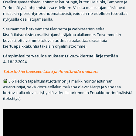
Osallistujamääriltään isoimmat kaupungit, kuten Helsinki, Tampere ja
Turku säilyvät ohjelmistossa edelleen. Vaikka osallistujamäärät ovat
niissäkin pienentyneet huomattavasti, voidaan ne edelleen toteuttaa
nykyisillä osallistujamäärillä.
Seuraamme herkeämättä tilannetta ja webinaarien sekä
läsnätilaisuuksien osallistujamääräjakoa alallamme. Toivommekin
kovasti, että voimme tulevaisuudessa palauttaa useampia
kiertuepaikkakuntia takaisin ohjelmistoomme.
Lämpimästi tervetuloa mukaan:
EP2025-kiertue järjestetään
4.-18.12.2024.
Tutustu kiertueeseen
tästä ja ilmoittaudu mukaan.
EK-Tiedon tapahtumatuotannon ja markkinointiviestinnän
asiantuntijat, sekä kiertueellakin mukana olevat Marjo ja Vanessa
kertovat alla olevalla lyhyellä videolla tarkemmin Ennakkoperintäpäivistä
(tekstitys):