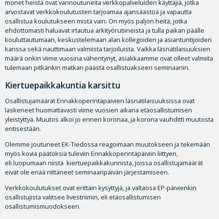
monet heistä ovat vannoutuneita verkkopalveluiden käyttäjiä, jotka
arvostavat verkkokoulutusten tarjoamaa ajansäästöä ja vapautta
osallistua koulutukseen mistä vain. On myös paljon heitä, jotka
ehdottomasti haluavat irtautua arkityörutiineista ja tulla paikan päälle
kouluttautumaan, keskustelemaan alan kollegoiden ja asiantuntijoiden
kanssa sekä nauttimaan valmiista tarjoiluista. Vaikka läsnätilaisuuksien
määrä onkin viime vuosina vähentynyt, asiakkaamme ovat olleet valmiita
tulemaan pitkänkin matkan päästä osallistuakseen seminaariin.
Kiertuepaikkakuntia karsittu
Osallistujamäärät Ennakkoperintäpäivien läsnätilaisuuksissa ovat
laskeneet huomattavasti viime vuosien aikana etäosallistumisen
yleistyttyä. Muutos alkoi jo ennen koronaa, ja korona vauhditti muutosta
entisestään.
Olemme joutuneet EK-Tiedossa reagoimaan muutokseen ja tekemään
myös kovia päätöksiä tuleviin Ennakkoperintäpäiviin liittyen,
eli luopumaan niistä kiertuepaikkakunnista, joissa osallistujamäärät
eivät ole enää riittäneet seminaaripäivän järjestämiseen.
Verkkokoulutukset ovat erittäin kysyttyjä, ja valtaosa EP-päivienkin
osallistujista valitsee livestriimin, eli etäosallistumisen
osallistumismuodokseen.