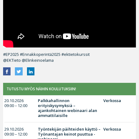
#EP2025 #Ennakkoperintä2025 #ektietokurssit
@EKTieto @Elinkeinoelama
TUTUSTU MYÖS NÄIHIN KOULUTUKSIIN!
20.10.2026
Palkkahallinnon
Verkossa
09:00 – 12:00
erityiskysymyksiä –
ajankohtainen webinaari alan
ammattilaisille
29.10.2026
Työntekijän päihteiden käyttö –
Verkossa
09:00 – 12:00
Työnantajan keinot puuttua -