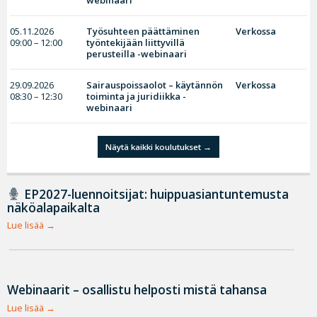
webinaari
05.11.2026
Työsuhteen päättäminen
Verkossa
09:00 – 12:00
työntekijään liittyvillä
perusteilla -webinaari
29.09.2026
Sairauspoissaolot – käytännön
Verkossa
08:30 – 12:30
toiminta ja juridiikka -
webinaari
Näytä kaikki koulutukset
EP2027-luennoitsijat: huippuasiantuntemusta
näköalapaikalta
Lue lisää
Webinaarit – osallistu helposti mistä tahansa
Lue lisää