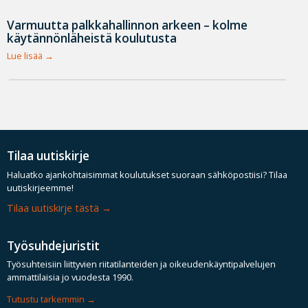
Varmuutta palkkahallinnon arkeen – kolme
käytännönläheistä koulutusta
Lue lisää
Tilaa uutiskirje
Haluatko ajankohtaisimmat koulutukset suoraan sähköpostiisi? Tilaa
uutiskirjeemme!
Tilaa uutiskirje tästä
Työsuhdejuristit
Työsuhteisiin liittyvien riitatilanteiden ja oikeudenkäyntipalvelujen
ammattilaisia jo vuodesta 1990.
Tutustu tarkemmin