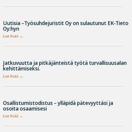
Uutisia –Työsuhdejuristit Oy on sulautunut EK-Tieto
Oy:hyn
Lue lisää
Jatkuvuutta ja pitkäjänteistä työtä turvallisuusalan
kehittämiseksi.
Lue lisää
Osallistumistodistus – ylläpidä pätevyyttäsi ja
osoita osaamisesi
Lue lisää