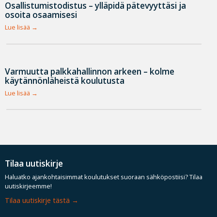
Osallistumistodistus – ylläpidä pätevyyttäsi ja
osoita osaamisesi
Lue lisää
Varmuutta palkkahallinnon arkeen – kolme
käytännönläheistä koulutusta
Lue lisää
Tilaa uutiskirje
Haluatko ajankohtaisimmat koulutukset suoraan sähköpostiisi? Tilaa
uutiskirjeemme!
Tilaa uutiskirje tästä