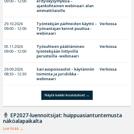
09:00 – 12:00
erityiskysymyksiä –
ajankohtainen webinaari alan
ammattilaisille
29.10.2026
Työntekijän päihteiden käyttö –
Verkossa
09:00 – 12:00
Työnantajan keinot puuttua -
webinaari
05.11.2026
Työsuhteen päättäminen
Verkossa
09:00 – 12:00
työntekijään liittyvillä
perusteilla -webinaari
29.09.2026
Sairauspoissaolot – käytännön
Verkossa
08:30 – 12:30
toiminta ja juridiikka -
webinaari
Näytä kaikki koulutukset
EP2027-luennoitsijat: huippuasiantuntemusta
näköalapaikalta
Lue lisää