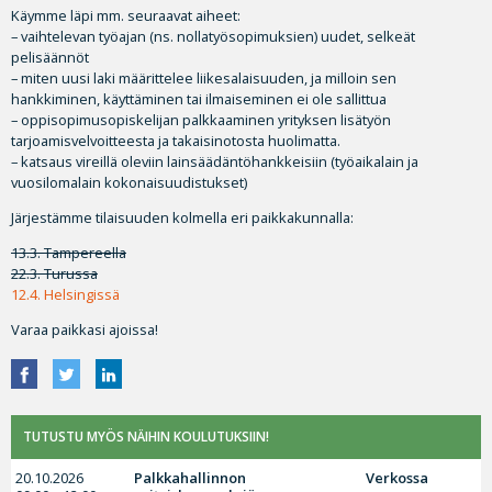
Käymme läpi mm. seuraavat aiheet:
– vaihtelevan työajan (ns. nollatyösopimuksien) uudet, selkeät
pelisäännöt
– miten uusi laki määrittelee liikesalaisuuden, ja milloin sen
hankkiminen, käyttäminen tai ilmaiseminen ei ole sallittua
– oppisopimusopiskelijan palkkaaminen yrityksen lisätyön
tarjoamisvelvoitteesta ja takaisinotosta huolimatta.
– katsaus vireillä oleviin lainsäädäntöhankkeisiin (työaikalain ja
vuosilomalain kokonaisuudistukset)
Järjestämme tilaisuuden kolmella eri paikkakunnalla:
13.3. Tampereella
22.3. Turussa
12.4. Helsingissä
Varaa paikkasi ajoissa!
TUTUSTU MYÖS NÄIHIN KOULUTUKSIIN!
20.10.2026
Palkkahallinnon
Verkossa