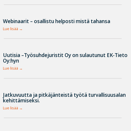
Webinaarit – osallistu helposti mistä tahansa
Lue lisää
Uutisia –Työsuhdejuristit Oy on sulautunut EK-Tieto
Oy:hyn
Lue lisää
Jatkuvuutta ja pitkäjänteistä työtä turvallisuusalan
kehittämiseksi.
Lue lisää