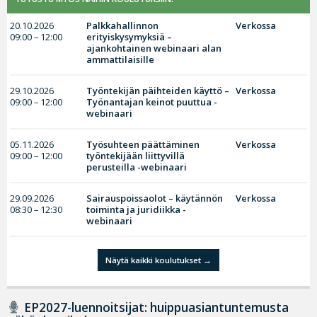
20.10.2026
Palkkahallinnon
Verkossa
09:00 – 12:00
erityiskysymyksiä –
ajankohtainen webinaari alan
ammattilaisille
29.10.2026
Työntekijän päihteiden käyttö –
Verkossa
09:00 – 12:00
Työnantajan keinot puuttua -
webinaari
05.11.2026
Työsuhteen päättäminen
Verkossa
09:00 – 12:00
työntekijään liittyvillä
perusteilla -webinaari
29.09.2026
Sairauspoissaolot – käytännön
Verkossa
08:30 – 12:30
toiminta ja juridiikka -
webinaari
Näytä kaikki koulutukset
EP2027-luennoitsijat: huippuasiantuntemusta