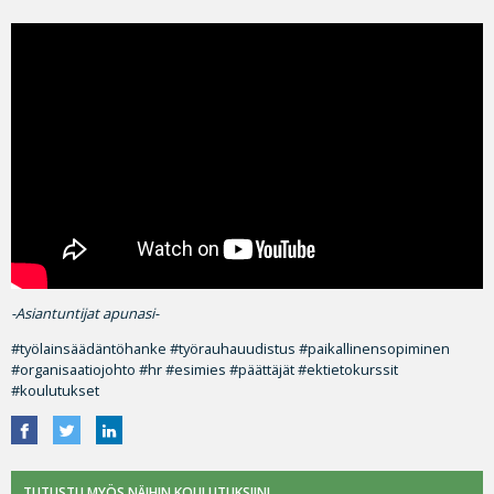
-Asiantuntijat apunasi-
#työlainsäädäntöhanke #työrauhauudistus #paikallinensopiminen
#organisaatiojohto #hr #esimies #päättäjät #ektietokurssit
#koulutukset
TUTUSTU MYÖS NÄIHIN KOULUTUKSIIN!