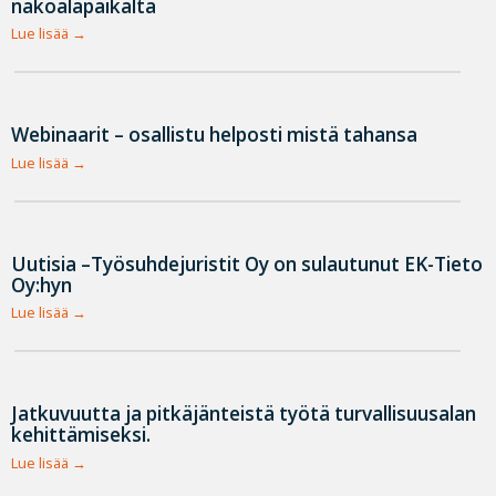
näköalapaikalta
Lue lisää
Webinaarit – osallistu helposti mistä tahansa
Lue lisää
Uutisia –Työsuhdejuristit Oy on sulautunut EK-Tieto
Oy:hyn
Lue lisää
Jatkuvuutta ja pitkäjänteistä työtä turvallisuusalan
kehittämiseksi.
Lue lisää