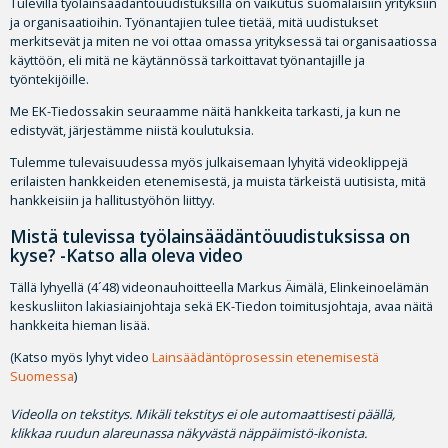
Tulevilla työlainsäädäntöuudistuksilla on vaikutus suomalaisiin yrityksiin
ja organisaatioihin. Työnantajien tulee tietää, mitä uudistukset
merkitsevät ja miten ne voi ottaa omassa yrityksessä tai organisaatiossa
käyttöön, eli mitä ne käytännössä tarkoittavat työnantajille ja
työntekijöille.
Me EK-Tiedossakin seuraamme näitä hankkeita tarkasti, ja kun ne
edistyvät, järjestämme niistä koulutuksia.
Tulemme tulevaisuudessa myös julkaisemaan lyhyitä videoklippejä
erilaisten hankkeiden etenemisestä, ja muista tärkeistä uutisista, mitä
hankkeisiin ja hallitustyöhön liittyy.
Mistä tulevissa työlainsäädäntöuudistuksissa on
kyse? -Katso alla oleva video
Tällä lyhyellä (4´48) videonauhoitteella Markus Äimälä, Elinkeinoelämän
keskusliiton lakiasiainjohtaja sekä EK-Tiedon toimitusjohtaja, avaa näitä
hankkeita hieman lisää.
(Katso myös lyhyt video
Lainsäädäntöprosessin etenemisestä
Suomessa
)
Videolla on tekstitys. Mikäli tekstitys ei ole automaattisesti päällä,
klikkaa ruudun alareunassa näkyvästä näppäimistö-ikonista.