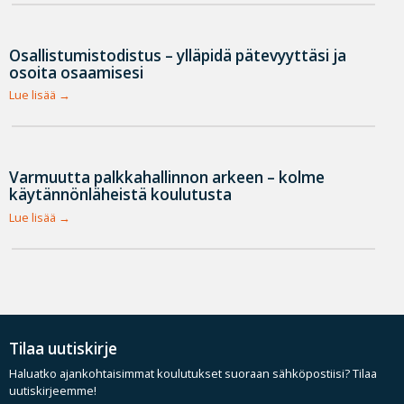
Osallistumistodistus – ylläpidä pätevyyttäsi ja
osoita osaamisesi
Lue lisää
Varmuutta palkkahallinnon arkeen – kolme
käytännönläheistä koulutusta
Lue lisää
Tilaa uutiskirje
Haluatko ajankohtaisimmat koulutukset suoraan sähköpostiisi? Tilaa
uutiskirjeemme!