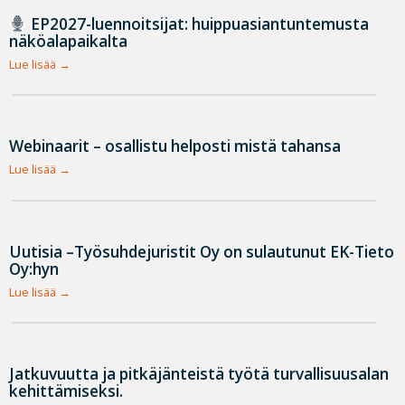
EP2027-luennoitsijat: huippuasiantuntemusta
näköalapaikalta
Lue lisää
Webinaarit – osallistu helposti mistä tahansa
Lue lisää
Uutisia –Työsuhdejuristit Oy on sulautunut EK-Tieto
Oy:hyn
Lue lisää
Jatkuvuutta ja pitkäjänteistä työtä turvallisuusalan
kehittämiseksi.