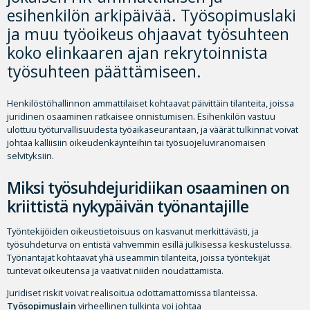
esihenkilön arkipäivää. Työsopimuslaki
ja muu työoikeus ohjaavat työsuhteen
koko elinkaaren ajan rekrytoinnista
työsuhteen päättämiseen.
Henkilöstöhallinnon ammattilaiset kohtaavat päivittäin tilanteita, joissa
juridinen osaaminen ratkaisee onnistumisen. Esihenkilön vastuu
ulottuu työturvallisuudesta työaikaseurantaan, ja väärät tulkinnat voivat
johtaa kalliisiin oikeudenkäynteihin tai työsuojeluviranomaisen
selvityksiin.
Miksi työsuhdejuridiikan osaaminen on
kriittistä nykypäivän työnantajille
Työntekijöiden oikeustietoisuus on kasvanut merkittävästi, ja
työsuhdeturva on entistä vahvemmin esillä julkisessa keskustelussa.
Työnantajat kohtaavat yhä useammin tilanteita, joissa työntekijät
tuntevat oikeutensa ja vaativat niiden noudattamista.
Juridiset riskit voivat realisoitua odottamattomissa tilanteissa.
Työsopimuslain
virheellinen tulkinta voi johtaa