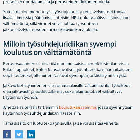
prosessin noudattamista ja perusteiden dokumentointia.
Yhteistoimintamenettely ja työsuojelun kuulemisvelvoitteet tuovat
lisävaatimuksia päättämistilanteisiin. HR-koulutus näissä asioissa on
välttämätöntä, sillä virheet voivat johtaa työsuhteen
jatkumisvelvoitteeseen tai merkittäviin korvauksiin.
Milloin työsuhdejuridiikan syvempi
koulutus on välttämätöntä
Perusosaaminen ei aina riitä monimutkaisissa henkilöstötilanteissa.
Erikoistapaukset, kuten kansainväliset työsuhteet tai määräaikaisten
sopimusten ketjuttaminen, vaativat syvempää juridista ymmärrystä.
Jatkuva kehittyminen on alan ammattilaisille välttämätöntä. Työoikeus
elää jatkuvasti, ja uudet tulkinnat sekä lakimuutokset vaikuttavat
käytännön työhön.
Aihetta käsitellään tarkemmin
koulutuksessamme
, jossa syvennytään
käytännön työsuhdejuridiikan haasteisiin.
Tämä sisältö on luotu tekoälyn avulla, ja se voi sisältää virheitä.