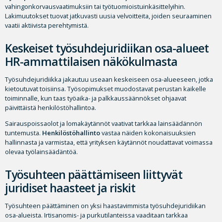
vahingonkorvausvaatimuksiin tai työtuomioistuinkäsittelyihin.
Lakimuutokset tuovat jatkuvasti uusia velvoitteita, joiden seuraaminen
vaatii aktiivista perehtymistä.
Keskeiset työsuhdejuridiikan osa-alueet
HR-ammattilaisen näkökulmasta
Työsuhdejuridiikka jakautuu useaan keskeiseen osa-alueeseen, jotka
kietoutuvat toisiinsa. Työsopimukset muodostavat perustan kaikelle
toiminnalle, kun taas työaika- ja palkkaussäännökset ohjaavat
päivittäistä henkilöstöhallintoa.
Sairauspoissaolot ja lomakäytännöt vaativat tarkkaa lainsäädännön
tuntemusta.
Henkilöstöhallinto
vastaa näiden kokonaisuuksien
hallinnasta ja varmistaa, että yrityksen käytännöt noudattavat voimassa
olevaa työlainsäädäntöä.
Työsuhteen päättämiseen liittyvät
juridiset haasteet ja riskit
Työsuhteen päättäminen on yksi haastavimmista työsuhdejuridiikan
osa-alueista. Irtisanomis- ja purkutilanteissa vaaditaan tarkkaa