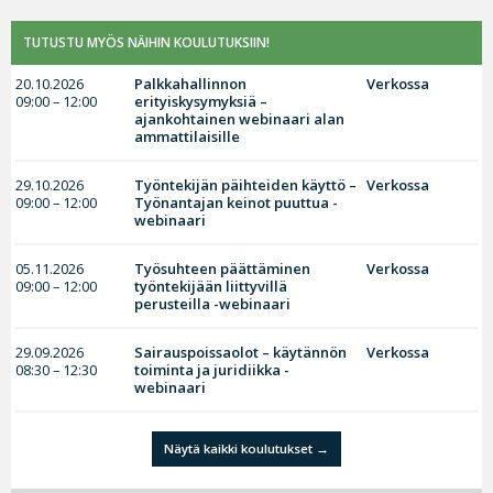
TUTUSTU MYÖS NÄIHIN KOULUTUKSIIN!
20.10.2026
Palkkahallinnon
Verkossa
09:00 – 12:00
erityiskysymyksiä –
ajankohtainen webinaari alan
ammattilaisille
29.10.2026
Työntekijän päihteiden käyttö –
Verkossa
09:00 – 12:00
Työnantajan keinot puuttua -
webinaari
05.11.2026
Työsuhteen päättäminen
Verkossa
09:00 – 12:00
työntekijään liittyvillä
perusteilla -webinaari
29.09.2026
Sairauspoissaolot – käytännön
Verkossa
08:30 – 12:30
toiminta ja juridiikka -
webinaari
Näytä kaikki koulutukset