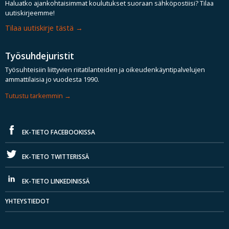
Haluatko ajankohtaisimmat koulutukset suoraan sähköpostiisi? Tilaa
uutiskirjeemme!
Tilaa uutiskirje tästä
Työsuhdejuristit
Työsuhteisiin liittyvien riitatilanteiden ja oikeudenkäyntipalvelujen
ammattilaisia jo vuodesta 1990.
Tutustu tarkemmin
EK-TIETO FACEBOOKISSA
EK-TIETO TWITTERISSÄ
EK-TIETO LINKEDINISSÄ
YHTEYSTIEDOT