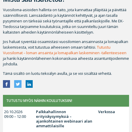
Vuosiloma-asioiden hallinta on taito, jota kannattaa ylläpitää ja päivittää
säännöllisesti. Lainsäädäntö ja käytännöt kehittyvät, ja ajan tasalla
pysyminen on tärkeää sekä työnantajille että palkanlaskijoille. Me EK-
Tiedossa tarjoamme koulutuksia, jotka on suunniteltu juuri tämän
kaltaisten aiheiden käytännönläheiseen käsittelyyn.
Jos haluat syventää osaamistasi vuosilomien ansainnasta ja lomapalkan
laskemisesta, voit tutustua aiheeseen omaan tahtiisi.
Tutustu
Vuosilomat – loman ansainta ja lomapalkan laskeminen -tallenteeseen
ja hanki käytännönläheinen kokonaiskuva aiheesta asiantuntijoidemme
johdolla.
Tämä sisältö on luotu tekoälyn avulla, ja se voi sisältää virheitä.
TUTUSTU MYÖS NÄIHIN KOULUTUKSIIN!
20.10.2026
Palkkahallinnon
Verkossa
09:00 – 12:00
erityiskysymyksiä –
ajankohtainen webinaari alan
ammattilaisille