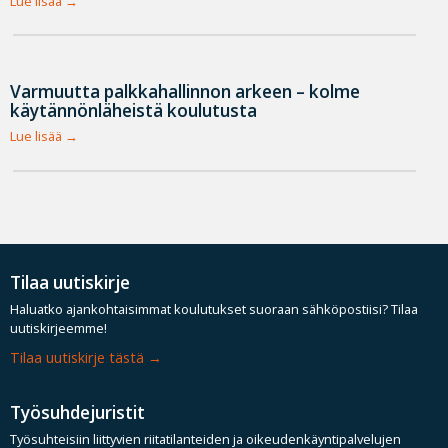
Lue lisää
Varmuutta palkkahallinnon arkeen – kolme
käytännönläheistä koulutusta
Lue lisää
Tilaa uutiskirje
Haluatko ajankohtaisimmat koulutukset suoraan sähköpostiisi? Tilaa
uutiskirjeemme!
Tilaa uutiskirje tästä
Työsuhdejuristit
Työsuhteisiin liittyvien riitatilanteiden ja oikeudenkäyntipalvelujen