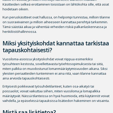
Käsitteiden selkeä erottaminen toisistaan on lähtökohta sille, että asiat
hoidetaan oikein.
Kun peruskäsitteet ovat hallussa, on helpompi tunnistaa, milloin tilanne
on suoraviivainen ja milloin aiheeseen kannattaa perehtyä tarkemmin.
Tämä säästää aikaa ja vähentää virheiden riskiä palkanlaskennassa ja
henkilöstöhallinnossa.
Miksi yksityiskohdat kannattaa tarkistaa
tapauskohtaisesti?
Vuosiloma-asioissa yksityiskohdat voivat riippua esimerkiksi
työsuhteen kestosta, sovellettavasta työehtosopimuksesta tai siitä,
miten palkka on muodostunut lomanmääräytymisvuoden aikana. Siksi
yleisten periaatteiden tunteminen ei aina riitä, vaan tilanne kannattaa
aina arvioida tapauskohtaisesti.
Erityisesti poikkeavat työsuhdetilanteet, kuten osa-aikatyö tai
poissaolot, voivat vaikuttaa siihen, miten vuosiloma ja lomapalkka
määräytyvät. Näissä tilanteissa on hyvä huomioida, että käytännöt voivat
vaihdella, ja epäselvissä tapauksissa lisätiedon hakeminen on viisainta.
Mistä saa lisätietoa?