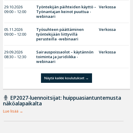
29.10.2026
Työntekijän päihteiden käyttö –
Verkossa
09:00 – 12:00
Työnantajan keinot puuttua -
webinaari
05.11.2026
Työsuhteen päättäminen
Verkossa
09:00 – 12:00
työntekijään liittyvillä
perusteilla -webinaari
29.09.2026
Sairauspoissaolot – käytännön
Verkossa
08:30 – 12:30
toiminta ja juridiikka -
webinaari
Näytä kaikki koulutukset
EP2027-luennoitsijat: huippuasiantuntemusta
näköalapaikalta
Lue lisää