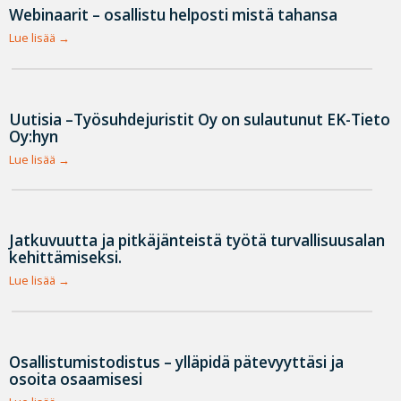
Webinaarit – osallistu helposti mistä tahansa
Lue lisää
Uutisia –Työsuhdejuristit Oy on sulautunut EK-Tieto
Oy:hyn
Lue lisää
Jatkuvuutta ja pitkäjänteistä työtä turvallisuusalan
kehittämiseksi.
Lue lisää
Osallistumistodistus – ylläpidä pätevyyttäsi ja
osoita osaamisesi