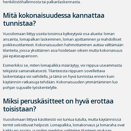
henkilöstöhallinnosta tai palkanlaskennasta.
Mitä kokonaisuudessa kannattaa
tunnistaa?
Vuosilomaan liittyy useita toisiinsa kytkeytyviä osa-alueita: loman
ansainta, lomapalkan laskeminen, loman ajoittaminen ja mahdolliset
poikkeustilanteet. Kokonaisuuden hahmottaminen auttaa välttämään
tilanteita, joissa yksittäinen asia hoidetaan oikein mutta kokonaisuus
jää epätasapainoon.
Esimerkiksi se, miten lomapalkka määräytyy, voi riippua useammasta
tekijästä samanaikaisesti. Tilanteesta riippuen sovellettava
laskentatapa voi vaihdella, ja tämä on hyvä tunnistaa ennen kuin
käytännön ratkaisuja tehdään. Kokonaisuuden ymmärtäminen luo
pohjan sujuvalle työskentelylle.
Miksi peruskäsitteet on hyvä erottaa
toisistaan?
Vuosilomaan liittyvä käsitteistö voi tuntua tutulta, mutta käytännössä
termit sekoittuvat helposti. Lomapalkka, lomakorvaus ja lomaraha ovat
kaikki eri asioita, ja niiden merkitys vaihtelee tilanteen mukaan.