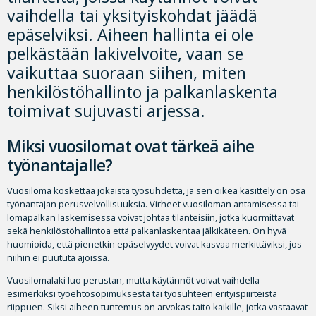
vaihdella tai yksityiskohdat jäädä
epäselviksi. Aiheen hallinta ei ole
pelkästään lakivelvoite, vaan se
vaikuttaa suoraan siihen, miten
henkilöstöhallinto ja palkanlaskenta
toimivat sujuvasti arjessa.
Miksi vuosilomat ovat tärkeä aihe
työnantajalle?
Vuosiloma koskettaa jokaista työsuhdetta, ja sen oikea käsittely on osa
työnantajan perusvelvollisuuksia. Virheet vuosiloman antamisessa tai
lomapalkan laskemisessa voivat johtaa tilanteisiin, jotka kuormittavat
sekä henkilöstöhallintoa että palkanlaskentaa jälkikäteen. On hyvä
huomioida, että pienetkin epäselvyydet voivat kasvaa merkittäviksi, jos
niihin ei puututa ajoissa.
Vuosilomalaki luo perustan, mutta käytännöt voivat vaihdella
esimerkiksi työehtosopimuksesta tai työsuhteen erityispiirteistä
riippuen. Siksi aiheen tuntemus on arvokas taito kaikille, jotka vastaavat