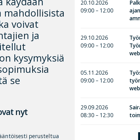
a käydään
20.10.2026
Palk
a mahdollisista
09:00 – 12:00
aja
amma
ka voivat
tajien ja
29.10.2026
Työn
tellut
09:00 – 12:00
Työ
web
jon kysymyksiä
ösopimuksia
05.11.2026
Työ
tä se
09:00 – 12:00
työn
web
29.09.2026
Sai
ovat nyt
08:30 – 12:30
toim
äntöisesti perusteltua