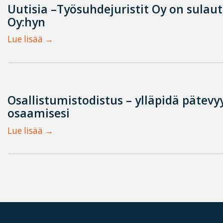
Uutisia –Työsuhdejuristit Oy on sulau
Oy:hyn
Lue lisää
Osallistumistodistus – ylläpidä pätevyy
osaamisesi
Lue lisää