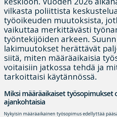
keskiöön. Vuoden 2026 aikan
vilkasta poliittista keskustelu
työoikeuden muutoksista, jot
vaikuttaa merkittävästi työnan
työntekijöiden arkeen. Suunni
lakimuutokset herättävät pal
siitä, miten määräaikaisia ty
voitaisiin jatkossa tehdä ja mi
tarkoittaisi käytännössä.
Miksi määräaikaiset työsopimukset 
ajankohtaisia
Nykyisin määräaikainen työsopimus edellyttää pääsä