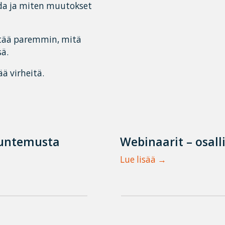
da ja miten muutokset
rtää paremmin, mitä
ä.
ää virheitä.
tuntemusta
Webinaarit – osall
Lue lisää