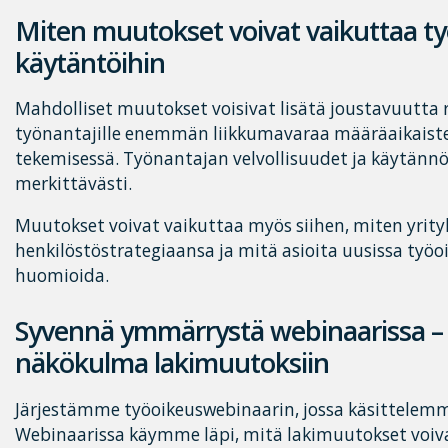
Miten muutokset voivat vaikuttaa t
käytäntöihin
Mahdolliset muutokset voisivat lisätä joustavuutta 
työnantajille enemmän liikkumavaraa määräaikaist
tekemisessä. Työnantajan velvollisuudet ja käytänn
merkittävästi.
Muutokset voivat vaikuttaa myös siihen, miten yrity
henkilöstöstrategiaansa ja mitä asioita uusissa työ
huomioida.
Syvennä ymmärrystä webinaarissa –
näkökulma lakimuutoksiin
Järjestämme työoikeuswebinaarin, jossa käsittelemme
Webinaarissa käymme läpi, mitä lakimuutokset voiva