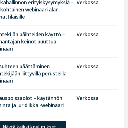
kahallinnon erityiskysymyksiä –
Verkossa
nkohtainen webinaari alan
ttilaisille
tekijän päihteiden käyttö –
Verkossa
nantajan keinot puuttua -
inaari
suhteen päättäminen
Verkossa
tekijään liittyvillä perusteilla -
inaari
rauspoissaolot – käytännön
Verkossa
inta ja juridiikka -webinaari
Näytä kaikki koulutukset