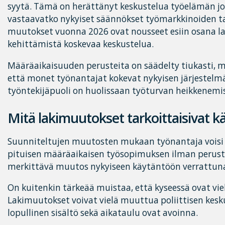
syytä. Tämä on herättänyt keskustelua työelämän jou
vastaavatko nykyiset säännökset työmarkkinoiden t
muutokset vuonna 2026 ovat nousseet esiin osana 
kehittämistä koskevaa keskustelua.
Määräaikaisuuden perusteita on säädelty tiukasti, m
että monet työnantajat kokevat nykyisen järjestelm
työntekijäpuoli on huolissaan työturvan heikkenemi
Mitä lakimuutokset tarkoittaisivat 
Suunniteltujen muutosten mukaan työnantaja voisi
pituisen määräaikaisen työsopimuksen ilman peruste
merkittävä muutos nykyiseen käytäntöön verrattun
On kuitenkin tärkeää muistaa, että kyseessä ovat vi
Lakimuutokset voivat vielä muuttua poliittisen kesku
lopullinen sisältö sekä aikataulu ovat avoinna.