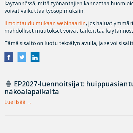
käytännössä, mitä työnantajien kannattaa huomioi
voivat vaikuttaa työsopimuksiin.
Ilmoittaudu mukaan webinaariin
, jos haluat ymmä
mahdolliset muutokset voivat tarkoittaa käytännöss
Tämä sisältö on luotu tekoälyn avulla, ja se voi sisält
EP2027-luennoitsijat: huippuasian
näköalapaikalta
Lue lisää