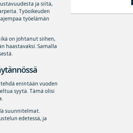
stavuudesta ja siitä,
arpeita. Työoikeuden
laajempaa työelämän
ikä on johtanut siihen,
än haastavaksi. Samalla
sestä.
käytännössä
 tehdä enintään vuoden
ltua syytä. Tämä olisi
a.
elä suunnitelmat.
stelun edetessä, ja