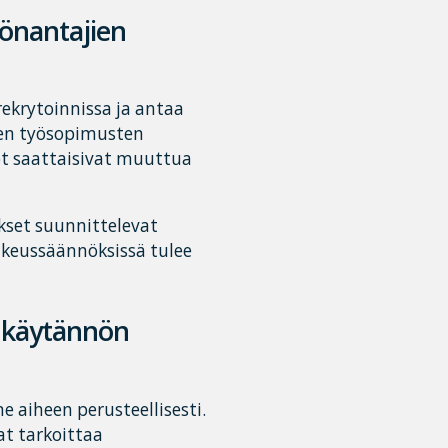
yönantajien
rekrytoinnissa ja antaa
en työsopimusten
öt saattaisivat muuttua
kset suunnittelevat
oikeussäännöksissä tulee
 käytännön
 aiheen perusteellisesti.
t tarkoittaa