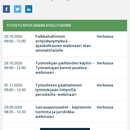
TUTUSTU MYÖS NÄIHIN KOULUTUKSIIN!
20.10.2026
Palkkahallinnon
Verkossa
09:00 – 12:00
erityiskysymyksiä –
ajankohtainen webinaari alan
ammattilaisille
29.10.2026
Työntekijän päihteiden käyttö –
Verkossa
09:00 – 12:00
Työnantajan keinot puuttua -
webinaari
05.11.2026
Työsuhteen päättäminen
Verkossa
09:00 – 12:00
työntekijään liittyvillä
perusteilla -webinaari
29.09.2026
Sairauspoissaolot – käytännön
Verkossa
08:30 – 12:30
toiminta ja juridiikka -
webinaari