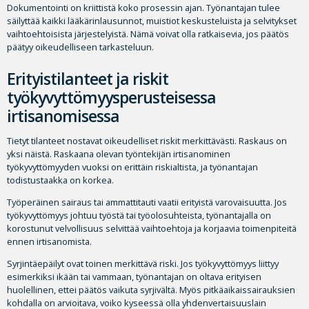
Dokumentointi on kriittistä koko prosessin ajan. Työnantajan tulee
säilyttää kaikki lääkärinlausunnot, muistiot keskusteluista ja selvitykset
vaihtoehtoisista järjestelyistä. Nämä voivat olla ratkaisevia, jos päätös
päätyy oikeudelliseen tarkasteluun.
Erityistilanteet ja riskit
työkyvyttömyysperusteisessa
irtisanomisessa
Tietyt tilanteet nostavat oikeudelliset riskit merkittävästi. Raskaus on
yksi näistä. Raskaana olevan työntekijän irtisanominen
työkyvyttömyyden vuoksi on erittäin riskialtista, ja työnantajan
todistustaakka on korkea.
Työperäinen sairaus tai ammattitauti vaatii erityistä varovaisuutta. Jos
työkyvyttömyys johtuu työstä tai työolosuhteista, työnantajalla on
korostunut velvollisuus selvittää vaihtoehtoja ja korjaavia toimenpiteitä
ennen irtisanomista.
Syrjintäepäilyt ovat toinen merkittävä riski. Jos työkyvyttömyys liittyy
esimerkiksi ikään tai vammaan, työnantajan on oltava erityisen
huolellinen, ettei päätös vaikuta syrjivältä. Myös pitkäaikaissairauksien
kohdalla on arvioitava, voiko kyseessä olla yhdenvertaisuuslain