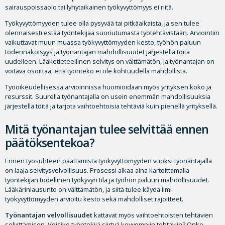
sairauspoissaolo tai lyhytaikainen työkyvyttömyys ei riitä.
Työkyvyttömyyden tulee olla pysyvää tai pitkäaikaista, ja sen tulee
olennaisesti estää työntekijää suoriutumasta työtehtävistään. Arviointiin
vaikuttavat muun muassa työkyvyttömyyden kesto, työhön paluun
todennäköisyys ja työnantajan mahdollisuudet järjestellä töitä
uudelleen. Lääketieteellinen selvitys on välttämätön, ja työnantajan on
voitava osoittaa, että työnteko ei ole kohtuudella mahdollista.
Työoikeudellisessa arvioinnissa huomioidaan myös yrityksen koko ja
resurssit. Suurella työnantajalla on usein enemmän mahdollisuuksia
järjestellä töitä ja tarjota vaihtoehtoisia tehtäviä kuin pienellä yrityksellä.
Mitä työnantajan tulee selvittää ennen
päätöksentekoa?
Ennen työsuhteen päättämistä työkyvyttömyyden vuoksi työnantajalla
on laaja selvitysvelvollisuus. Prosessi alkaa aina kartoittamalla
työntekijän todellinen työkyvyn tila ja työhön paluun mahdollisuudet.
Lääkärinlausunto on välttämätön, ja siitä tulee käydä ilmi
työkyvyttömyyden arvioitu kesto sekä mahdolliset rajoitteet.
Työnantajan velvollisuudet
kattavat myös vaihtoehtoisten tehtävien
selvittämisen. Voisiko työntekijä siirtyä kevyempiin tehtäviin? Onko