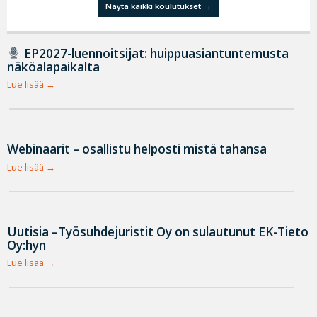
Näytä kaikki koulutukset
EP2027-luennoitsijat: huippuasiantuntemusta
näköalapaikalta
Lue lisää
Webinaarit – osallistu helposti mistä tahansa
Lue lisää
Uutisia –Työsuhdejuristit Oy on sulautunut EK-Tieto
Oy:hyn
Lue lisää