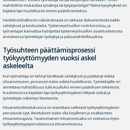
mahdollista mukauttaa työaikoja tai työjärjestelyjä? Nämä kysymykset on
käytävä läpi huolellisesti ennen päätöksentekoa.
Henkilöstöhallinnon näkökulmasta on tärkeää dokumentoida kaikki
selvitykset ja keskustelut. Työterveyshuollon rooli korostuu, ja
työnantajan kannattaa hyödyntää työterveyshuollon asiantuntemusta
arvioitaessa työntekijän työkykyä ja paluumahdollisuuksia.
Työsuhteen päättämisprosessi
työkyvyttömyyden vuoksi askel
askeleelta
Kun työnantaja on tehnyt tarvittavat selvitykset ja päättänyt edetä
irtisanomiseen, prosessin tulee edetä huolellisesti. Työntekijälle on
annettava mahdollisuus tulla kuulluksi ennen päätöksen tekemistä.
Kuulemisessa käydään läpi työkyvyttömyyteen liittyvät seikat ja
työntekijän näkemys tilanteesta.
Irtisanomisilmoituksessa on mainittava selkeästi työkyvyttömyyteen
perustuvat syyt. Ilmoituksen tulee olla kirjallinen ja sisältää tieto
irtisanomisajasta. Tavanomainen irtisanomisaika on voimassa myös
työkyvyttömyysperusteisessa irtisanomisessa.