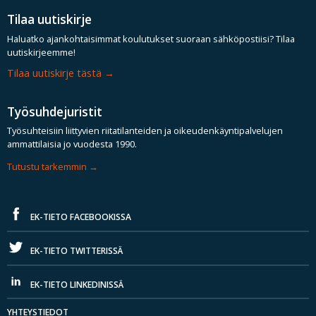
Tilaa uutiskirje
Haluatko ajankohtaisimmat koulutukset suoraan sähköpostiisi? Tilaa
uutiskirjeemme!
Tilaa uutiskirje tästä
Työsuhdejuristit
Työsuhteisiin liittyvien riitatilanteiden ja oikeudenkäyntipalvelujen
ammattilaisia jo vuodesta 1990.
Tutustu tarkemmin
EK-TIETO FACEBOOKISSA
EK-TIETO TWITTERISSÄ
EK-TIETO LINKEDINISSÄ
YHTEYSTIEDOT