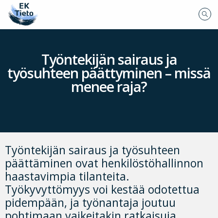
Työntekijän sairaus ja
työsuhteen päättyminen – missä
menee raja?
Työntekijän sairaus ja työsuhteen
päättäminen ovat henkilöstöhallinnon
haastavimpia tilanteita.
Työkyvyttömyys voi kestää odotettua
pidempään, ja työnantaja joutuu
pohtimaan vaikeitakin ratkaisuja.