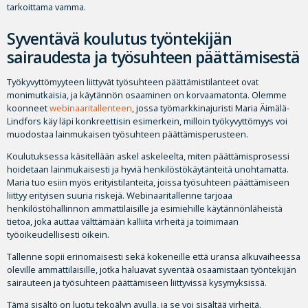
tarkoittama vamma.
Syventävä koulutus työntekijän
sairaudesta ja työsuhteen päättämisestä
Työkyvyttömyyteen liittyvät työsuhteen päättämistilanteet ovat
monimutkaisia, ja käytännön osaaminen on korvaamatonta. Olemme
koonneet
webinaaritallenteen
, jossa työmarkkinajuristi Maria Äimälä-
Lindfors käy läpi konkreettisin esimerkein, milloin työkyvyttömyys voi
muodostaa lainmukaisen työsuhteen päättämisperusteen.
Koulutuksessa käsitellään askel askeleelta, miten päättämisprosessi
hoidetaan lainmukaisesti ja hyviä henkilöstökäytänteitä unohtamatta.
Maria tuo esiin myös erityistilanteita, joissa työsuhteen päättämiseen
liittyy erityisen suuria riskejä. Webinaaritallenne tarjoaa
henkilöstöhallinnon ammattilaisille ja esimiehille käytännönläheistä
tietoa, joka auttaa välttämään kalliita virheitä ja toimimaan
työoikeudellisesti oikein.
Tallenne sopii erinomaisesti sekä kokeneille että uransa alkuvaiheessa
oleville ammattilaisille, jotka haluavat syventää osaamistaan työntekijän
sairauteen ja työsuhteen päättämiseen liittyvissä kysymyksissä.
Tämä sisältö on luotu tekoälyn avulla, ja se voi sisältää virheitä.