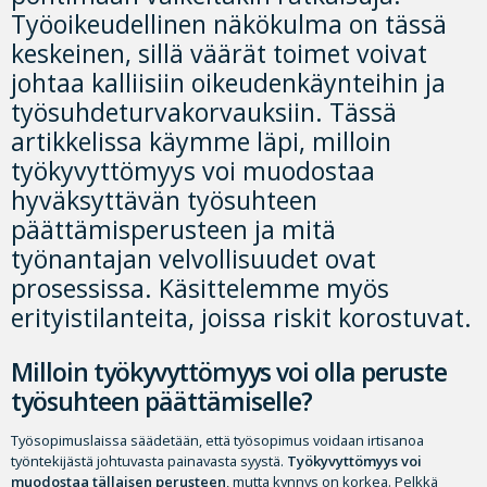
Työoikeudellinen näkökulma on tässä
keskeinen, sillä väärät toimet voivat
johtaa kalliisiin oikeudenkäynteihin ja
työsuhdeturvakorvauksiin. Tässä
artikkelissa käymme läpi, milloin
työkyvyttömyys voi muodostaa
hyväksyttävän työsuhteen
päättämisperusteen ja mitä
työnantajan velvollisuudet ovat
prosessissa. Käsittelemme myös
erityistilanteita, joissa riskit korostuvat.
Milloin työkyvyttömyys voi olla peruste
työsuhteen päättämiselle?
Työsopimuslaissa säädetään, että työsopimus voidaan irtisanoa
työntekijästä johtuvasta painavasta syystä.
Työkyvyttömyys voi
muodostaa tällaisen perusteen
, mutta kynnys on korkea. Pelkkä