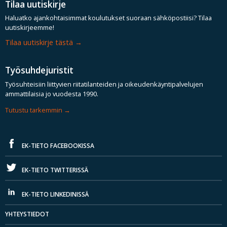
Tilaa uutiskirje
Haluatko ajankohtaisimmat koulutukset suoraan sähköpostiisi? Tilaa
uutiskirjeemme!
Tilaa uutiskirje tästä
Työsuhdejuristit
Työsuhteisiin liittyvien riitatilanteiden ja oikeudenkäyntipalvelujen
ammattilaisia jo vuodesta 1990.
Tutustu tarkemmin
EK-TIETO FACEBOOKISSA
EK-TIETO TWITTERISSÄ
EK-TIETO LINKEDINISSÄ
YHTEYSTIEDOT