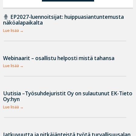
EP2027-luennoitsijat: huippuasiantuntemusta
näköalapaikalta
Lue lisää
Webinaarit – osallistu helposti mistä tahansa
Lue lisää
Uutisia –Työsuhdejuristit Oy on sulautunut EK-Tieto
Oy:hyn
Lue lisää
Jatkuvuutta ja pitkäjänteistä työtä turvallisuusalan