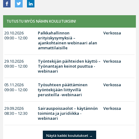
TUTUSTU MYÖS NÄIHIN KOULUTUKSIIN!
20.10.2026
Palkkahallinnon
Verkossa
09:00 – 12:00
erityiskysymyksiä –
ajankohtainen webinaari alan
ammattilaisille
29.10.2026
Työntekijän päihteiden käyttö –
Verkossa
09:00 – 12:00
Työnantajan keinot puuttua -
webinaari
05.11.2026
Työsuhteen päättäminen
Verkossa
09:00 – 12:00
työntekijään liittyvillä
perusteilla -webinaari
29.09.2026
Sairauspoissaolot – käytännön
Verkossa
08:30 – 12:30
toiminta ja juridiikka -
webinaari
Näytä kaikki koulutukset