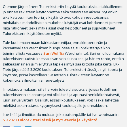
Olemme järjestäneet Tulorekisteriin liittyviä koulutuksia asiakkaillemme
jo ennen rekisterin käyttöönottoa sekä tietysti sen aikana. Nyt onkin
aika katsoa, miten teoria ja käytäntö ovat kohdanneet toisensa;
minkälaisia mahdollisia solmukohtia käyttäjät ovat kohdanneet ja miten
niitä ratkoneet, sekä mitkä asiat ovat helpottuneet ja sujuvoituneet
Tulorekisterin käyttöönoton myötä.
Tule kuulemaan maan kärkiasiantuntijaa, ennakkoperinnän ja
kansainvälisen verotuksen huippuosaajaa, tulorekisteriyksikön
toiminnallista vastaavaa
Sari Wulffia
(Verohallinto). Sari on ollut mukana
tulorekisteriuudistuksessa aivan sen alusta asti, ja hänen rento, erittäin
selkeäsanainen ja miellyttävä tapa esiintyä saa kiitosta joka kerta; EK-
Tieto järjestää 5.3.2020 koulutuksen Tulorekisteri tässä ja nyt! -teoria ja
käytäntö, jossa käsitellään 1-vuotisen Tulorekisterin käytännön
kokemuksia ilmoittamismenettelystä.
Ilmoittaudu mukaan, sillä harvoin tulee tilaisuuksia, joissa todellinen
tulorekisterin asiantuntija voi olla läsnä ja apunasi henkilökohtaisesti,
juuri sinua varten! Osallistuessasi koulutukseen, voit lisäksi lähettää
mieltäsi askarruttavat kysymyksesi kouluttajalle jo ennakkoon.
Lue lisää ja ilmoittaudu mukaan joko paikanpäälle tai live-webinaariin:
5.3.2020 Tulorekisteri tässä ja nyt! -teoria ja käytäntö