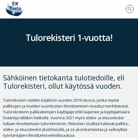
Tulorekisteri 1-vuotta!
Sähköinen tietokanta tulotiedoille, eli
Tulorekisteri, ollut käytössä vuoden.
Tulorekisteri otettiin käyttöön vuoden 2019 alussa, jonka myötä
palkkojen ja muiden suoritusten ilmoittaminen muuttui merkittävästi.
Tulorekisterin palkkatietojen käyttäjäprofiili laajenee ja käyttäjämäärä
lisääntyy tälläkin hetkellä. Vuonna 2021 myös eläke- ja etuustiedot
tullaan ilmoittamaan tulorekisteriin. Rekisteri sisältää kattavat palkka-,
eläke- ja etuustiedot yksilötasolla, ja se yksinkertaistaa ja selkeyttää
työntantajien ilmoittamisvelvollisuuksia.