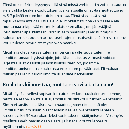
Tämä onkin tärkeä kysymys, sillä siinä missä webinaariin voi ilmoittautua
vielä vaikka kesken koulutuksen, paikan päälle on syytä ilmoittautua jo
n. 5-7 päivää ennen koulutuksen alkua. Tämä siksi, että siinä
tapauksessa että osallistujia ei ole ilmoittautunut paikan päälle vielä
muutamaa arkipäivää ennen koulutuksen alkua, me järjestäjinä
joudumme vapauttamaan varatun seminaaritilan ja varatut tarjoilut
kolmannen osapuolen peruutusehtojen mukaisesti, ja tällöin siirrämme
koulutuksen hybridistä täysin webinaariksi.
Mikäli siis olet aikeissa tulemaan paikan päälle, suosittelemme
ilmoittautumaan hyvissä ajoin, jotta läsnätilaisuus varmasti voidaan
järjestää. Kun osallistujia läsnätilaisuuteen on, pidämme
ilmoittautumisen auki koulutusta edelliseen päivään asti. Eli mukaan
paikan päälle voi tällöin ilmoittautua viime hetkelläkin.
Koulutus kiinnostaa, mutta ei sovi aikatauluun!
Mikäli löydät itsellesi sopivan koulutuksen koulutuskalenteristamme,
mutta se ei sovi aikatauluusi, ilmoittaudu silti koulutuksen webinaariin.
Sinun ei tarvitse olla läsnä webinaarissa, vaan riittää, että olet
ilmoittautunut mukaan. Saat tuolloin itsellesi webinaaritallenteen
katsottavaksi 30 vuorokaudeksi koulutuksen päättymisestä. Voit myös
osallistua webinaariin osan ajasta, ja katsoa loput tallenteelta
myöhemmin.
Lue lisää
…