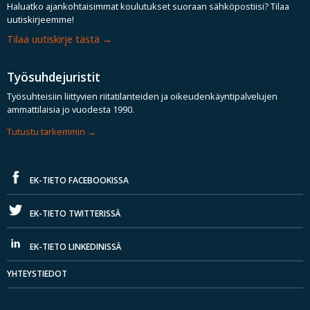
Haluatko ajankohtaisimmat koulutukset suoraan sähköpostiisi? Tilaa
uutiskirjeemme!
Tilaa uutiskirje tästä
Työsuhdejuristit
Työsuhteisiin liittyvien riitatilanteiden ja oikeudenkäyntipalvelujen
ammattilaisia jo vuodesta 1990.
Tutustu tarkemmin
EK-TIETO FACEBOOKISSA
EK-TIETO TWITTERISSÄ
EK-TIETO LINKEDINISSÄ
YHTEYSTIEDOT