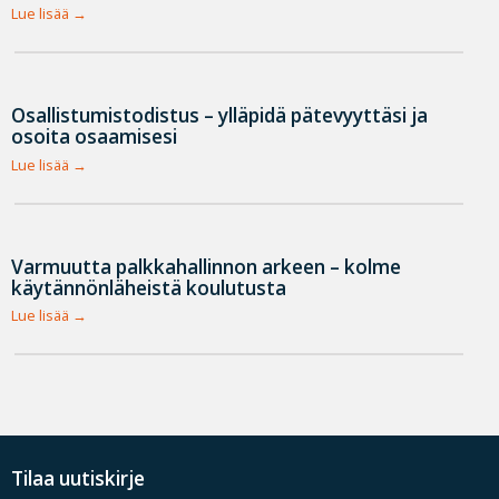
Lue lisää
Osallistumistodistus – ylläpidä pätevyyttäsi ja
osoita osaamisesi
Lue lisää
Varmuutta palkkahallinnon arkeen – kolme
käytännönläheistä koulutusta
Lue lisää
Tilaa uutiskirje