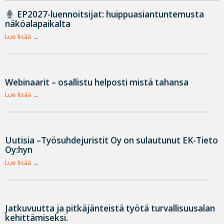
EP2027-luennoitsijat: huippuasiantuntemusta
näköalapaikalta
Lue lisää
Webinaarit – osallistu helposti mistä tahansa
Lue lisää
Uutisia –Työsuhdejuristit Oy on sulautunut EK-Tieto
Oy:hyn
Lue lisää
Jatkuvuutta ja pitkäjänteistä työtä turvallisuusalan
kehittämiseksi.