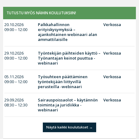
TUTUSTU MYÖS NÄIHIN KOULUTUKSIIN!
20.10.2026
Palkkahallinnon
Verkossa
09:00 – 12:00
erityiskysymyksiä –
ajankohtainen webinaari alan
ammattilaisille
29.10.2026
Työntekijän päihteiden käyttö –
Verkossa
09:00 – 12:00
Työnantajan keinot puuttua -
webinaari
05.11.2026
Työsuhteen päättäminen
Verkossa
09:00 – 12:00
työntekijään liittyvillä
perusteilla -webinaari
29.09.2026
Sairauspoissaolot – käytännön
Verkossa
08:30 – 12:30
toiminta ja juridiikka -
webinaari
Näytä kaikki koulutukset