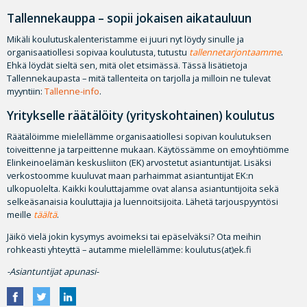
Tallennekauppa – sopii jokaisen aikatauluun
Mikäli koulutuskalenteristamme ei juuri nyt löydy sinulle ja
organisaatiollesi sopivaa koulutusta, tutustu
tallennetarjontaamme
.
Ehkä löydät sieltä sen, mitä olet etsimässä. Tässä lisätietoja
Tallennekaupasta – mitä tallenteita on tarjolla ja milloin ne tulevat
myyntiin:
Tallenne-info
.
Yritykselle räätälöity (yrityskohtainen) koulutus
Räätälöimme mielellämme organisaatiollesi sopivan koulutuksen
toiveittenne ja tarpeittenne mukaan. Käytössämme on emoyhtiömme
Elinkeinoelämän keskusliiton (EK) arvostetut asiantuntijat. Lisäksi
verkostoomme kuuluvat maan parhaimmat asiantuntijat EK:n
ulkopuolelta. Kaikki kouluttajamme ovat alansa asiantuntijoita sekä
selkeäsanaisia kouluttajia ja luennoitsijoita. Lähetä tarjouspyyntösi
meille
täältä
.
Jäikö vielä jokin kysymys avoimeksi tai epäselväksi? Ota meihin
rohkeasti yhteyttä – autamme mielellämme: koulutus(at)ek.fi
-Asiantuntijat apunasi-