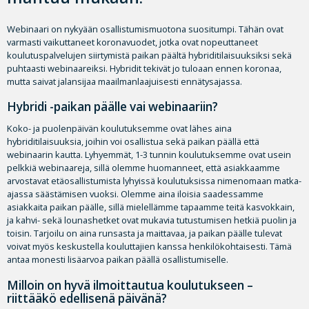
Webinaari on nykyään osallistumismuotona suositumpi. Tähän ovat
varmasti vaikuttaneet koronavuodet, jotka ovat nopeuttaneet
koulutuspalvelujen siirtymistä paikan päältä hybriditilaisuuksiksi sekä
puhtaasti webinaareiksi. Hybridit tekivät jo tuloaan ennen koronaa,
mutta saivat jalansijaa maailmanlaajuisesti ennätysajassa.
Hybridi -paikan päälle vai webinaariin?
Koko- ja puolenpäivän koulutuksemme ovat lähes aina
hybriditilaisuuksia, joihin voi osallistua sekä paikan päällä että
webinaarin kautta. Lyhyemmät, 1-3 tunnin koulutuksemme ovat usein
pelkkiä webinaareja, sillä olemme huomanneet, että asiakkaamme
arvostavat etäosallistumista lyhyissä koulutuksissa nimenomaan matka-
ajassa säästämisen vuoksi. Olemme aina iloisia saadessamme
asiakkaita paikan päälle, sillä mielellämme tapaamme teitä kasvokkain,
ja kahvi- sekä lounashetket ovat mukavia tutustumisen hetkiä puolin ja
toisin. Tarjoilu on aina runsasta ja maittavaa, ja paikan päälle tulevat
voivat myös keskustella kouluttajien kanssa henkilökohtaisesti. Tämä
antaa monesti lisäarvoa paikan päällä osallistumiselle.
Milloin on hyvä ilmoittautua koulutukseen –
riittääkö edellisenä päivänä?