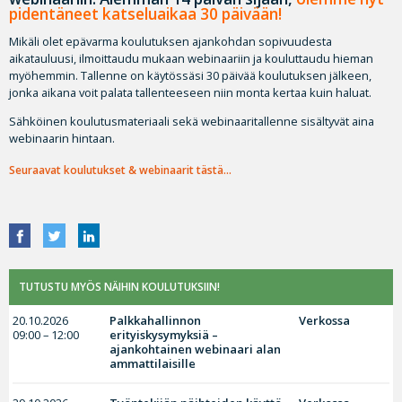
pidentäneet katseluaikaa 30 päivään!
Mikäli olet epävarma koulutuksen ajankohdan sopivuudesta
aikatauluusi, ilmoittaudu mukaan webinaariin ja kouluttaudu hieman
myöhemmin. Tallenne on käytössäsi 30 päivää koulutuksen jälkeen,
jonka aikana voit palata tallenteeseen niin monta kertaa kuin haluat.
Sähköinen koulutusmateriaali sekä webinaaritallenne sisältyvät aina
webinaarin hintaan.
Seuraavat koulutukset & webinaarit tästä…
TUTUSTU MYÖS NÄIHIN KOULUTUKSIIN!
20.10.2026
Palkkahallinnon
Verkossa
09:00 – 12:00
erityiskysymyksiä –
ajankohtainen webinaari alan
ammattilaisille