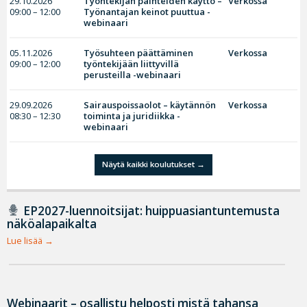
29.10.2026
Työntekijän päihteiden käyttö –
Verkossa
09:00 – 12:00
Työnantajan keinot puuttua -
webinaari
05.11.2026
Työsuhteen päättäminen
Verkossa
09:00 – 12:00
työntekijään liittyvillä
perusteilla -webinaari
29.09.2026
Sairauspoissaolot – käytännön
Verkossa
08:30 – 12:30
toiminta ja juridiikka -
webinaari
Näytä kaikki koulutukset
EP2027-luennoitsijat: huippuasiantuntemusta
näköalapaikalta
Lue lisää
Webinaarit – osallistu helposti mistä tahansa