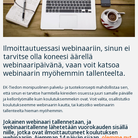
Ilmoittautuessasi webinaariin, sinun ei
tarvitse olla koneesi äärellä
webinaaripäivänä, vaan voit katsoa
webinaarin myöhemmin tallenteelta.
EK-Tiedon monipuolinen palvelu- ja tuotekonsepti mahdollistaa sen,
että sinun ei tarvitse harmitella kiireiden osuessa juuri samalle päivälle
ja kellonlyömälle kuin koulutuksemmekin ovat. Voit valita, osallistutko
koulutukseemme webinaarin kautta, tai katsotko webinaarin
tallenteelta hieman myöhemmin.
Jokainen webinaari tallennetaan, ja
webinaaritallenne lähetetään vuorokauden sisällä
niille, jotka ovat ilmoittautuneet koulutuksen
webinaariin. Aiemman 14 päivän sijaan,
olemme nyt