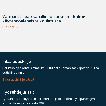
Varmuutta palkkahallinnon arkeen – kolme
käytännönläheistä koulutusta
Lue lisää
Tilaa uutiskirje
Haluatko ajankohtaisimmat koulutukset suoraan sähköpostiisi? Tilaa
uutiskirjeemme!
Tilaa uutiskirje tästä
Työsuhdejuristit
Työsuhteisiin liittyvien riitatilanteiden ja oikeudenkäyntipalvelujen
ammattilaisia jo vuodesta 1990.